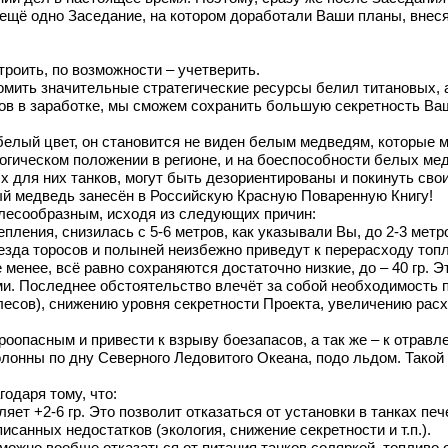
ещё одно Заседание, на котором доработали Ваши планы, внес
троить, по возможности – учетверить.
ономить значительные стратегические ресурсы белил титановых,
ов в заработке, мы сможем сохранить большую секретность Ваш
 белый цвет, он становится не виден белым медведям, которые 
логическом положении в регионе, и на боеспособности белых ме
для них танков, могут быть дезориентированы и покинуть свои 
ый медведь занесён в Российскую Красную Поваренную Книгу!
елесообразным, исходя из следующих причин:
ления, снизилась с 5-6 метров, как указывали Вы, до 2-3 мет
езда торосов и полыней неизбежно приведут к перерасходу топ
 менее, всё равно сохраняются достаточно низкие, до – 40 гр. 
и. Последнее обстоятельство влечёт за собой необходимость п
есов), снижению уровня секретности Проекта, увеличению рас
роопасным и привести к взрыву боезапасов, а так же – к отравл
лонны по дну Северного Ледовитого Океана, подо льдом. Такой
одаря тому, что:
яет +2-6 гр. Это позволит отказаться от установки в танках пе
исанных недостатков (экология, снижение секретности и т.п.).