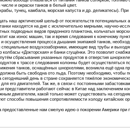
можно вообще отказаться от питания танков соляркой, топливо о
 числе и окраски танков в белый цвет.
 крабы, тунец, камбала, морская капуста и др. деликатесы). Пр
ать наш арктический шельф от посягательств потенциальных аг
и танки находятся на дне с исключительно мирными, научно-ис
стных подводных видов придонного планктона, кольчатых морски
тит как износ машин, так и время следования к конечному пунк
 и осуществления процесса дышания экипажей танков, необходи
и специальные воздухозаборники, имеющие вид трубы и выходящ
колбасы «Докторская» и банки сгущёнки. Это позволит снабжат
путём сбрасывания указанных продуктов в отверстия шнорхеле
продуктов к трассе следования колонны будет осуществляться 
ижения танков, оснащённых шнорхелями, возникла ещё одна про
 должна быть свободна ото льда. Поэтому необходимо, чтобы 
а сегодняшний день в стране сохраняется тяжёлое экономическ
для его двигателей. Так же, в связи с постоянными забастовка
и представители работают сейчас в Китае над заключением конт
ым двигателем, какой только может существовать на сегодняш
уют способы повышения сопротивляемости холоду китайских ор
 предоставленные нам смелую идею о покорении Америки при по