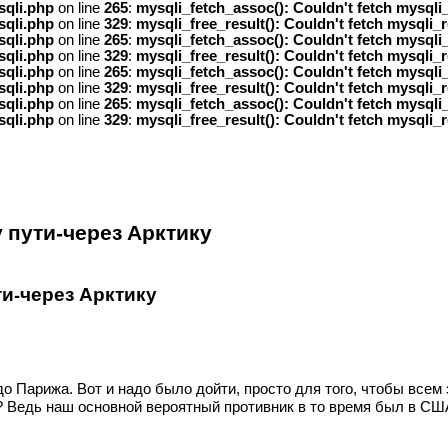
sqli.php
on line
265
:
mysqli_fetch_assoc(): Couldn't fetch mysqli_
sqli.php
on line
329
:
mysqli_free_result(): Couldn't fetch mysqli_r
sqli.php
on line
265
:
mysqli_fetch_assoc(): Couldn't fetch mysqli_
sqli.php
on line
329
:
mysqli_free_result(): Couldn't fetch mysqli_r
sqli.php
on line
265
:
mysqli_fetch_assoc(): Couldn't fetch mysqli_
sqli.php
on line
329
:
mysqli_free_result(): Couldn't fetch mysqli_r
sqli.php
on line
265
:
mysqli_fetch_assoc(): Couldn't fetch mysqli_
sqli.php
on line
329
:
mysqli_free_result(): Couldn't fetch mysqli_r
 пути-через Арктику
и-через Арктику
о Парижа. Вот и надо было дойти, просто для того, чтобы всем 
? Ведь наш основной вероятный противник в то время был в США