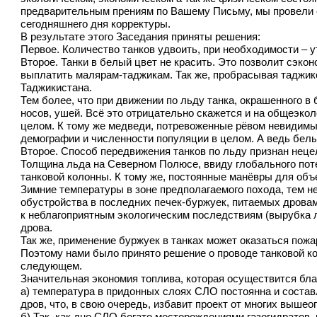
предварительным прениям по Вашему Письму, мы провели 
сегодняшнего дня корректуры.
В результате этого Заседания приняты решения:
Первое. Количество танков удвоить, при необходимости – у
Второе. Танки в белый цвет не красить. Это позволит сэк
выплатить малярам-таджикам. Так же, пробрасывая таджик
Таджикистана.
Тем более, что при движении по льду танка, окрашенного в
носов, ушей. Всё это отрицательно скажется и на общеэко
целом. К тому же медведи, потревоженные рёвом невидимых 
демографии и численности популяции в целом. А ведь бел
Второе. Способ передвижения танков по льду признан нец
Толщина льда на Северном Полюсе, ввиду глобального потеп
танковой колонны. К тому же, постоянные манёвры для объ
Зимние температуры в зоне предполагаемого похода, тем не
обустройства в последних печек-буржуек, питаемых дровам
к неблагоприятным экологическим последствиям (вырубка л
дрова.
Так же, применение буржуек в танках может оказаться пожа
Поэтому нами было принято решение о проводе танковой ко
следующем.
Значительная экономия топлива, которая осуществится благ
а) температура в придонных слоях СЛО постоянна и составл
дров, что, в свою очередь, избавит проект от многих вышеоп