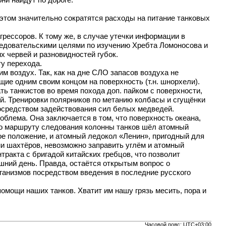
ни найдут по дороге.
и этом значительно сократятся расходы на питание танковых
рессоров. К тому же, в случае утечки информации в
следовательскими целями по изучению Хребта Ломоносова и
х червей и разновидностей губок.
ту перехода.
м воздух. Так, как на дне СЛО запасов воздуха не
ие одним своим концом на поверхность (т.н. шнорхели).
ь танкистов во время похода доп. пайком с поверхности,
й. Тренировки полярников по метанию колбасы и сгущёнки
посредством задействования сил белых медведей.
блема. Она заключается в том, что поверхность океана,
по маршруту следования колонны танков шёл атомный
ое положение, и атомный ледокол «Ленин», пригодный для
ми шахтёров, невозможно заправить углём и атомный
ракта с бригадой китайских гребцов, что позволит
ний день. Правда, остаётся открытым вопрос о
ганизмов посредством введения в последние русского
мощи наших танков. Хватит им нашу грязь месить, пора и
Часовой пояс:
UTC+03:00