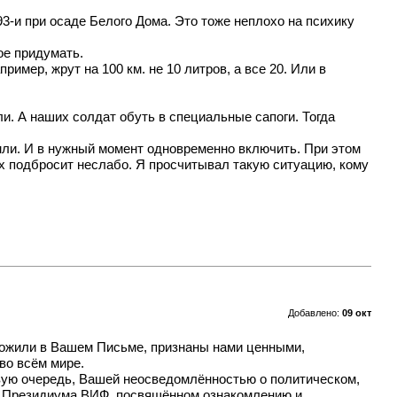
93-и при осаде Белого Дома. Это тоже неплохо на психику
ое придумать.
имер, жрут на 100 км. не 10 литров, а все 20. Или в
и. А наших солдат обуть в специальные сапоги. Тогда
мли. И в нужный момент одновременно включить. При этом
дух подбросит неслабо. Я просчитывал такую ситуацию, кому
Добавлено:
09 окт
ложили в Вашем Письме, признаны нами ценными,
во всём мире.
рвую очередь, Вашей неосведомлённостью о политическом,
ия Президиума ВИФ, посвящённом ознакомлению и