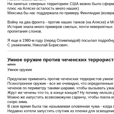
На занятых северных территориях США можно было сформир
плюс на Аляске осталость много наших)
Мексика бы нас поддержала по примеру Финляндии (возвр
Войну на два фронта - против наших танков (на Аляске) и 
История знала много примеров смелых, почти невероятных р
пропитания слонов.
Я еще в 1980-м году (перед Олимпиадой) посылал подробную
С уважением, Николай Борисович.
Умное оружие против чеченских террорис
admin
Умное оружие
Предлагаю применять против чеченских террористов умное
Психотронное оружие - все же очевидно, что определенные
чеченов по периметру такими шарами, чтобы вызывать ужас
Жрут же чечены что-то, в конце концов? Ну почему нельзя р
Можно же напустить всевозможуню саранчу, чтобы поела их 
скоро зима.
В свое время была так называемая оловянная чума - когда 
Недавно хотели запустить спутник из пленки для освещения