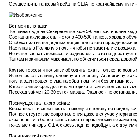
Осуществить танковый рейд на США по кратчайшему пути - 
Вот мои выкладки:
Толщина льда на Северном полюсе 5-6 метров, вполне выде
Состав атакующих сил - около 400-500 танков, хорошо обу
Снабжаться из подводных лодок, для этого периодически 
Наступать в Полярную ночь - чтобы не заметили с воздуха,
Не использовать компасы и радиосвязь - это не действует в
Танкам и экипажам максимально облегчиться перед дорогой,
Крутые торосы и полыньи обходить, ехать только по ровны
Использовать в пищу оленину и тюленину. Аналогичную эксп
ногу, а один сошел с ума на обратном пути без витаминов.
В кратчайший срок достичь материка и там использовать м
Переход займет 20-30 суток марша. Главное - не останавлив
Преимущества такого рейда:
Внезапность и скрытность - никому и в голову не придет, 
Полное отсутствие сопротивления даже в случае утери вне
окрашенный в белое танк с высоты практически не заметен
тяжелые линкоры США сквозь лед не подойдут, а с другими
Политический аспект: