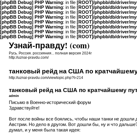
[phpBB Debug] PHP Warning
: in file
[ROOT]/phpbb/db/driver/my
[phpBB Debug] PHP Warning
: in file
[ROOT]/phpbb/db/driver/my
[phpBB Debug] PHP Warning
: in file
[ROOT]/phpbb/db/driver/my
[phpBB Debug] PHP Warning
: in file
[ROOT]/phpbb/db/driver/my
[phpBB Debug] PHP Warning
: in file
[ROOT]/phpbb/db/driver/my
[phpBB Debug] PHP Warning
: in file
[ROOT]/phpbb/db/driver/my
[phpBB Debug] PHP Warning
: in file
[ROOT]/phpbb/db/driver/my
[phpBB Debug] PHP Warning
: in file
[ROOT]/phpbb/db/driver/my
Узнай-правду! (com)
Русь. Россия. россияния... полная версия 2024г
http://uznai-pravdu.com/
танковый рейд на США по кратчайшему
http://uznai-pravdu.com/viewtopic.php?t=214
танковый рейд на США по кратчайшему пут
admin
Письмо в Военно-исторический форум
Здравствуйте!
Вот после войны все боялись, чтобы наши танки не дошли д
Австрии. Но дело в другом. Вот дошли бы, ну и что дальше
думал, и у меня была такая идея: