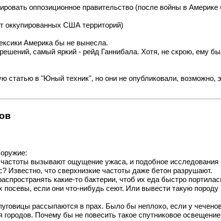
овать оппозиционное правительство (после войны в Америке б
ат оккупированных США территорий)
Мексики Америка бы не вынесла.
ешений, самый яркий - рейд Ганнибала. Хотя, не скрою, ему бы
 статью в "Юный техник", но они не опубликовали, возможно, э
тов
 оружие:
 частоты вызывают ощущение ужаса, и подобное исследования с
? Известно, что сверхнизкие частоты даже бетон разрушают.
аспространять какие-то бактерии, чтоб их еда быстро портилась
посевы, если они что-нибудь сеют. Или вывести такую породу м
пуговицы рассыпаются в прах. Было бы неплохо, если у чеченов
 городов. Почему бы не повесить такое спутниковое освещение 