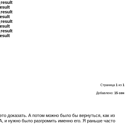
result
esult
result
esult
result
esult
result
esult
Страница
1
из
1
Добавлено:
15 сен
это доказать. А потом можно было бы вернуться, как из
, и нужно было разгромить именно его. Я раньше часто