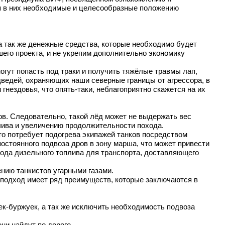
я в них необходимые и целесообразные положению
 а так же денежные средства, которые необходимо будет
его проекта, и не укрепим дополнительно экономику
могут попасть под траки и получить тяжёлые травмы лап,
дведей, охраняющих наши северные границы от агрессора, в
гнездовья, что опять-таки, неблагоприятно скажется на их
ров. Следовательно, такой лёд может не выдержать вес
лива и увеличению продолжительности похода.
Это потребует подогрева экипажей танков посредством
остоянного подвоза дров в зону марша, что может привести
хода дизельного топлива для транспорта, доставляющего
ению танкистов угарными газами.
 подход имеет ряд преимуществ, которые заключаются в
чек-буржуек, а так же исключить необходимость подвоза