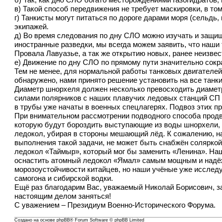
б) Так, как дно СЛО богато месторождениями газогидратов, 
в) Такой способ передвижения не требует маскировки, в том
г) Танкисты могут питаться по дороге дарами моря (сельдь,
экипажей.
д) Во время следования по дну СЛО можно изучать и защищ
иностранные разведки, мы всегда можем заявить, что наш
Провала Лавуазье, а так же открытию новых, ранее неизве
е) Движение по дну СЛО по прямому пути значительно сокра
Тем не менее, для нормальной работы танковых двигателей
обнаружено, нами принято решение установить на все танк
Диаметр шнорхеля должен несколько превосходить диаметр 
силами полярников с наших плавучих ледовых станций СП 
в трубы уже начаты в военных спецлагерях. Подвоз этих 
При внимательном рассмотрении подводного способа продв
которую будут бороздить выступающие из воды шнорхели,
ледокол, убирая в стороны мешающий лёд. К сожалению, н
выполнения такой задачи, не может быть снабжён соляркой 
ледокол «Таймыр», который мог бы заменить «Ленина». Наш
оснастить атомный ледокол «Ямал» самым мощным и надёжн
морозоустойчивости китайцев, но наши учёные уже исслед
самогона и сибирской водки.
Ещё раз благодарим Вас, уважаемый Николай Борисович, за
настоящим делом заняться!
С уважением – Президиум Военно-Исторического Форума.
Создано на основе
phpBB
® Forum Software © phpBB Limited