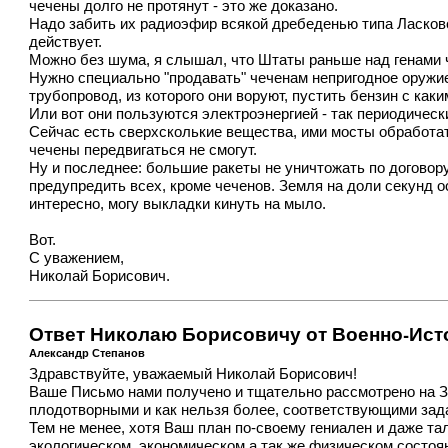
чечены долго не протянут - это же доказано.
Надо забить их радиоэфир всякой дребеденью типа Ласковог
действует.
Можно без шума, я слышал, что Штаты раньше над генами ч
Нужно специально "продавать" чеченам непригодное оружие, 
трубопровод, из которого они воруют, пустить бензин с как
Или вот они пользуются электроэнергией - так периодически
Сейчас есть сверхсколькие вещества, ими мосты обработать
чечены передвигаться не смогут.
Ну и последнее: большие ракеты не уничтожать по договор
предупредить всех, кроме чеченов. Земля на доли секунд о
интересно, могу выкладки кинуть на мыло.
Вот.
С уважением,
Николай Борисович.
Ответ Николаю Борисовичу от Военно-Ис
Александр Степанов
Здравствуйте, уважаемый Николай Борисович!
Ваше Письмо нами получено и тщательно рассмотрено на З
плодотворными и как нельзя более, соответствующими зада
Тем не менее, хотя Ваш план по-своему гениален и даже т
экологическом, экономическом а так же физическом состо