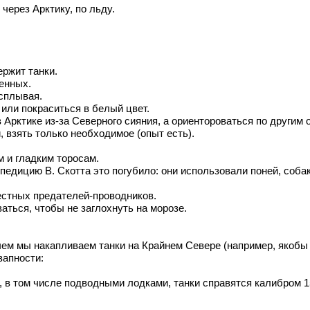
через Арктику, по льду.
ржит танки.
ченных.
всплывая.
 или покраситься в белый цвет.
 Арктике из-за Северного сияния, а ориентороваться по другим 
 взять только необходимое (опыт есть).
м и гладким торосам.
едицию В. Скотта это погубило: они использовали поней, собак 
естных предателей-проводников.
аться, чтобы не заглохнуть на морозе.
зачем мы накапливаем танки на Крайнем Севере (например, якобы
запности:
;
, в том числе подводными лодками, танки справятся калибром 1