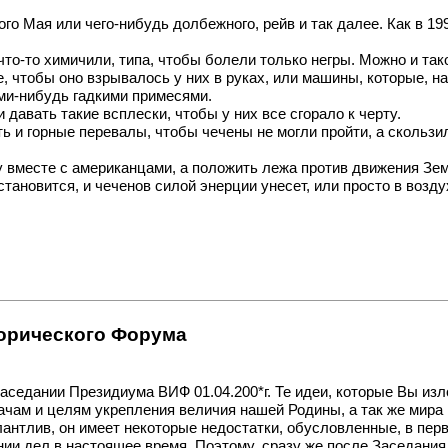
о Мая или чего-нибудь долбежного, рейв и так далее. Как в 19
то-то химичили, типа, чтобы болели только негры. Можно и так
чтобы оно взрывалось у них в руках, или машины, которые, напр
ими-нибудь гадкими примесями.
 давать такие всплески, чтобы у них все сгорало к черту.
 и горные перевалы, чтобы чечены не могли пройти, а скользил
у вместе с американцами, а положить лежа против движения Зе
становится, и чеченов силой энерции унесет, или просто в воз
торического Форума
аседании Президиума ВИФ 01.04.200*г. Те идеи, которые Вы из
чам и целям укрепления величия нашей Родины, а так же мира 
алантлив, он имеет некоторые недостатки, обусловленные, в пе
янии дел в настоящее время. Поэтому, сразу же после Заседан