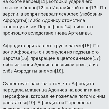
на охоте вепрем[11], который ударил его
е
н
клыком в бедро[12] на Идалийской горе[13]. По
и
е
версии, в вепря превратился Арес (любовник
Афродиты); либо Адонису отомстила
отвергнутая им Персефона[14]; либо это
произошло вследствие гнева Артемиды.
Афродита прятала его труп в латуке[15]. По
воле Афродиты он вернулся из подземного
царства[16], превращен в цветок анемон[17];
либо из крови Адониса возникли розы, а из
слёз Афродиты анемон[18].
Существует рассказ о том, что Афродита
передала младенца Адониса на воспитание
Персефоне, которая не пожелала потом с ним
расстаться[19]. Афродита и Персефона
судились из-за Адониса, и Каллиопа