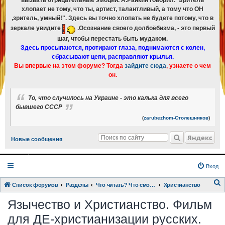
вызвать отрицательные эмоции. А.Райкин говорил:"Зритель
хлопает не тому, что ты, артист, талантливый, а тому что ОН
,зритель, умный!". Здесь вы точно хлопать не будете потому, что в
зеркале увидите
.Осознание своего долбоёбизма, - это первый
шаг, чтобы перестать быть мудаком.
Здесь просыпаются, протирают глаза, поднимаются с колен,
сбрасывают цепи, расправляют крылья.
Вы впервые на этом форуме? Тогда
зайдите сюда
, узнаете о чем
он.
То, что случилось на Украине - это калька для всего
бывшего СССР
(
zarubezhom-Столешников
)
Яндекс
Новые сообщения
Вход
Список форумов
Разделы
Что читать? Что смотреть? Книги и фильмы в кратком изложении
Христианство
о
Язычество и Христианство. Фильм
и
для ДЕ-христианизации русских.
с