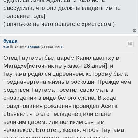
рассудила, что они должны владеть им по
половине года[
( опять-же не чего общего с христосом )
будда
С
#18
14 окт
»
shaman
(Сообщения:
5
)
о
о
Отец Гаутамы был царём Капилаваттху в
б
щ
Магадхе[источник не указан 26 дней], и
е
н
Гаутама родился царевичем, которому была
и
е
предначертана жизнь в роскоши. Прежде чем
родиться, Гаутама посетил свою мать в
сновидении в виде белого слона. В ходе
празднования рождения провидец Асита
объявил, что этот младенец или станет
великим царём, или великим святым
человеком. Его отец, желая, чтобы Гаутама
стал великим царём, оградил сына от