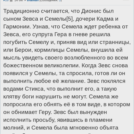
#16
14 окт
»
shaman
(Сообщения:
5
)
о
о
Традиционно считается, что Дионис был
б
щ
сыном Зевса и Семелы[5], дочери Кадма и
е
н
Гармонии. Узнав, что Семела ждет ребенка от
и
е
Зевса, его супруга Гера в гневе решила
погубить Семелу и, приняв вид или странницы,
или Берои, кормилицы Семелы, внушила ей
мысль увидеть своего возлюбленного во всем
божественном великолепии. Когда Зевс снова
появился у Семелы, та спросила, готов ли он
выполнить любое её желание. Зевс поклялся
водами Стикса, что выполнит его, а такую
клятву боги нарушить не могут. Семела же
попросила его обнять её в том виде, в котором
он обнимает Геру. Зевс был вынужден
исполнить просьбу, явившись в пламени
молний, и Семела была мгновенно объята