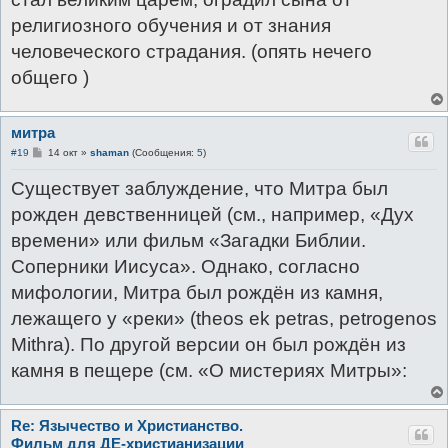
религиозного обучения и от знания
человеческого страдания. (опять нечего
общего )
митра
С
#19
14 окт
»
shaman
(Сообщения:
5
)
о
о
Существует заблуждение, что Митра был
б
щ
рожден девственницей (см., например, «Дух
е
н
времени» или фильм «Загадки Библии.
и
е
Соперники Иисуса». Однако, согласно
мифологии, Митра был рождён из камня,
лежащего у «реки» (theos ek petras, petrogenos
Mithra). По другой версии он был рождён из
камня в пещере (см. «О мистериях Митры»:
Re: Язычество и Христианство.
Фильм для ДЕ-христианизации