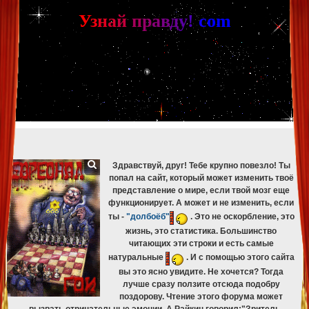
[phpBB Debug] PHP Warning
: in file
[ROOT]/phpbb/db/driver/mysqli.php
on line
265
:
mysqli_fetch_assoc(): Couldn't fetch mysqli_result
У
з
н
а
й
п
р
а
в
д
у
!
c
om
[phpBB Debug] PHP Warning
: in file
[ROOT]/phpbb/db/driver/mysqli.php
on line
329
:
mysqli_free_result(): Couldn't fetch mysqli_result
[phpBB Debug] PHP Warning
: in file
[ROOT]/phpbb/db/driver/mysqli.php
on line
265
:
mysqli_fetch_assoc(): Couldn't fetch mysqli_result
[phpBB Debug] PHP Warning
: in file
[ROOT]/phpbb/db/driver/mysqli.php
on line
329
:
mysqli_free_result(): Couldn't fetch mysqli_result
[phpBB Debug] PHP Warning
: in file
[ROOT]/phpbb/db/driver/mysqli.php
on line
265
:
mysqli_fetch_assoc(): Couldn't fetch mysqli_result
[phpBB Debug] PHP Warning
: in file
[ROOT]/phpbb/db/driver/mysqli.php
on line
329
:
mysqli_free_result(): Couldn't fetch mysqli_result
[phpBB Debug] PHP Warning
: in file
[ROOT]/phpbb/db/driver/mysqli.php
on line
265
:
mysqli_fetch_assoc(): Couldn't fetch mysqli_result
[phpBB Debug] PHP Warning
: in file
[ROOT]/phpbb/db/driver/mysqli.php
on line
329
:
mysqli_free_result(): Couldn't fetch mysqli_result
Здравствуй, друг! Тебе крупно повезло! Ты
попал на сайт, который может изменить твоё
представление о мире, если твой мозг еще
функционирует. А может и не изменить, если
ты -
"долбоёб"
. Это не оскорбление, это
жизнь, это статистика. Большинство
читающих эти строки и есть самые
натуральные
. И с помощью этого сайта
вы это ясно увидите. Не хочется? Тогда
лучше сразу ползите отсюда подобру
поздорову. Чтение этого форума может