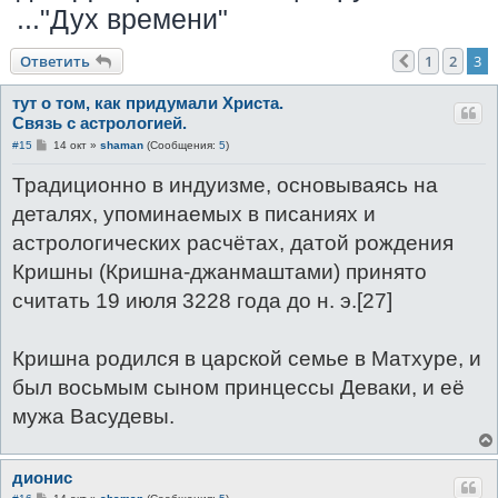
..."Дух времени"
к
Ответить
1
2
3
Пред.
тут о том, как придумали Христа.
Связь с астрологией.
С
#15
14 окт
»
shaman
(Сообщения:
5
)
о
о
Традиционно в индуизме, основываясь на
б
щ
деталях, упоминаемых в писаниях и
е
н
астрологических расчётах, датой рождения
и
е
Кришны (Кришна-джанмаштами) принято
считать 19 июля 3228 года до н. э.[27]
Кришна родился в царской семье в Матхуре, и
был восьмым сыном принцессы Деваки, и её
мужа Васудевы.
дионис
С