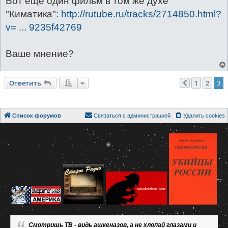
Вот еще один фильм в том же духе
б
щ
"Киматика":
http://rutube.ru/tracks/2714850.html?
е
н
v= ... 9235f42769
и
е
Ваше мнение?
Ответить
1
2
3
Пред.
Список форумов
Связаться с администрацией
Удалить cookies
Смотришь ТВ - видь ашкеназов, а не хлопай глазами и