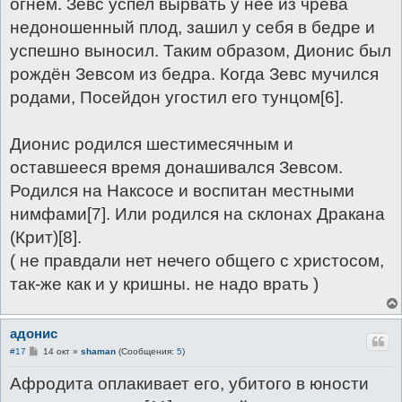
огнём. Зевс успел вырвать у неё из чрева
недоношенный плод, зашил у себя в бедре и
успешно выносил. Таким образом, Дионис был
рождён Зевсом из бедра. Когда Зевс мучился
родами, Посейдон угостил его тунцом[6].
Дионис родился шестимесячным и
оставшееся время донашивался Зевсом.
Родился на Наксосе и воспитан местными
нимфами[7]. Или родился на склонах Дракана
(Крит)[8].
( не правдали нет нечего общего с христосом,
так-же как и у кришны. не надо врать )
адонис
С
#17
14 окт
»
shaman
(Сообщения:
5
)
о
о
Афродита оплакивает его, убитого в юности
б
щ