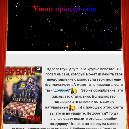
[phpBB Debug] PHP Warning
: in file
[ROOT]/phpbb/db/driver/mysqli.php
on line
265
:
mysqli_fetch_assoc(): Couldn't fetch mysqli_result
У
з
н
а
й
п
р
а
в
д
у
!
c
om
[phpBB Debug] PHP Warning
: in file
[ROOT]/phpbb/db/driver/mysqli.php
on line
329
:
mysqli_free_result(): Couldn't fetch mysqli_result
[phpBB Debug] PHP Warning
: in file
[ROOT]/phpbb/db/driver/mysqli.php
on line
265
:
mysqli_fetch_assoc(): Couldn't fetch mysqli_result
[phpBB Debug] PHP Warning
: in file
[ROOT]/phpbb/db/driver/mysqli.php
on line
329
:
mysqli_free_result(): Couldn't fetch mysqli_result
[phpBB Debug] PHP Warning
: in file
[ROOT]/phpbb/db/driver/mysqli.php
on line
265
:
mysqli_fetch_assoc(): Couldn't fetch mysqli_result
[phpBB Debug] PHP Warning
: in file
[ROOT]/phpbb/db/driver/mysqli.php
on line
329
:
mysqli_free_result(): Couldn't fetch mysqli_result
[phpBB Debug] PHP Warning
: in file
[ROOT]/phpbb/db/driver/mysqli.php
on line
265
:
mysqli_fetch_assoc(): Couldn't fetch mysqli_result
[phpBB Debug] PHP Warning
: in file
[ROOT]/phpbb/db/driver/mysqli.php
on line
329
:
mysqli_free_result(): Couldn't fetch mysqli_result
Здравствуй, друг! Тебе крупно повезло! Ты
попал на сайт, который может изменить твоё
представление о мире, если твой мозг еще
функционирует. А может и не изменить, если
ты -
"долбоёб"
. Это не оскорбление, это
жизнь, это статистика. Большинство
читающих эти строки и есть самые
натуральные
. И с помощью этого сайта
вы это ясно увидите. Не хочется? Тогда
лучше сразу ползите отсюда подобру
поздорову. Чтение этого форума может