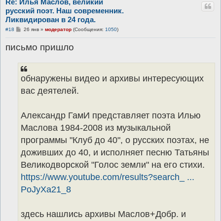
Re: Илья Маслов, великий
русский поэт. Наш современник.
Ликвидирован в 24 года.
С
#18
26 янв
»
модератор
(Сообщения:
1050
)
о
о
письмо пришло
б
щ
е
н
и
е
обнаружены видео и архивы интересующих
вас деятелей.
Александр ГамИ представляет поэта Илью
Маслова 1984-2008 из музыкальной
программы "Клуб до 40", о русских поэтах, не
доживших до 40, и исполняет песню Татьяны
Великодворской "Голос земли" на его стихи.
https://www.youtube.com/results?search_ ...
PoJyXa21_8
здесь нашлись архивы Маслов+Добр. и