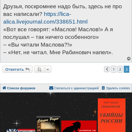
Друзья, поскромнее надо быть, здесь не про
вас написали?
https://lica-
alica.livejournal.com/338651.html
«Вот все говорят: «Маслов! Маслов!» А я
послушал – так ничего особенного»
– «Вы читали Маслова?!»
– «Нет, не читал. Мне Рабинович напел».
Ответить
1
2
3
Пред.
Список форумов
Связаться с администрацией
Удалить cookies