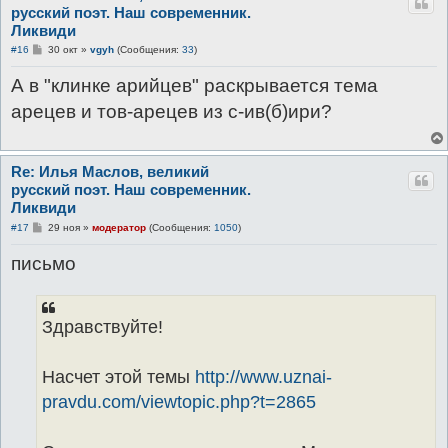
русский поэт. Наш современник.
Ликвиди
С
#16
30 окт
»
vgyh
(Сообщения:
33
)
о
о
А в "клинке арийцев" раскрывается тема
б
щ
арецев и тов-арецев из с-ив(б)ири?
е
н
и
е
Re: Илья Маслов, великий
русский поэт. Наш современник.
Ликвиди
С
#17
29 ноя
»
модератор
(Сообщения:
1050
)
о
о
письмо
б
щ
е
н
и
е
Здравствуйте!
Насчет этой темы
http://www.uznai-
pravdu.com/viewtopic.php?t=2865