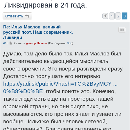
Ликвидирован в 24 года.
к
Ответить
1
2
3
Пред.
Re: Илья Маслов, великий
русский поэт. Наш современник.
Ликвиди
С
#15
22 окт
»
доктор Ватсон
(Сообщения:
338
)
о
о
Думаю, там дело было так. Илья Маслов был
б
щ
действительно выдающийся мыслитель
е
н
своего времени. Это иверы разглядели сразу.
и
е
Достаточно послушать его интервью
https://yadi.sk/public/?hash=TC%2BvyMCY ...
0%B8%D0%BE
чтобы понять это. Конечно,
такие люди есть еще на просторах нашей
огромной страны, но они сидят тихо, не
высовываются, кто про них знает и узнает ли
вообще . Илья же был человек сетевой,
общественный. Благодаря интернету его