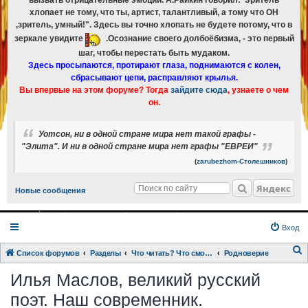
вызвать отрицательные эмоции. А.Райкин говорил:"Зритель
хлопает не тому, что ты, артист, талантливый, а тому что ОН
,зритель, умный!". Здесь вы точно хлопать не будете потому, что в
зеркале увидите
.Осознание своего долбоёбизма, - это первый
шаг, чтобы перестать быть мудаком.
Здесь просыпаются, протирают глаза, поднимаются с колен,
сбрасывают цепи, расправляют крылья.
Вы впервые на этом форуме? Тогда
зайдите сюда
, узнаете о чем
он.
Уотсон, ни в одной стране мира нет такой графы -
"Элита". И ни в одной стране мира нет графы "ЕВРЕИ"
(
zarubezhom-Столешников
)
Яндекс
Новые сообщения
Вход
Список форумов
Разделы
Что читать? Что смотреть? Книги и фильмы в кратком изложении
Родноверие
о
Илья Маслов, великий русский
и
поэт. Наш современник.
с