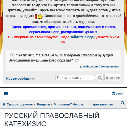
вызвать отрицательные эмоции. А.Райкин говорил:"Зритель
хлопает не тому, что ты, артист, талантливый, а тому что ОН
,зритель, умный!". Здесь вы точно хлопать не будете потому, что в
зеркале увидите
.Осознание своего долбоёбизма, - это первый
шаг, чтобы перестать быть мудаком.
Здесь просыпаются, протирают глаза, поднимаются с колен,
сбрасывают цепи, расправляют крылья.
Вы впервые на этом форуме? Тогда
зайдите сюда
, узнаете о чем
он.
"НАЛИЧИЕ У СТРАНЫ НЕФТИ первый симптом будущей
демократии американского образца"
(
zarubezhom-Столешников
)
Яндекс
Новые сообщения
Вход
Список форумов
Разделы
Что читать? Что смотреть? Книги и фильмы в кратком изложении
Христианство
о
РУССКИЙ ПРАВОСЛАВНЫЙ
и
КАТЕХИЗИС
с