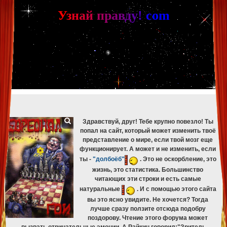
[phpBB Debug] PHP Warning
: in file
[ROOT]/phpbb/db/driver/mysqli.php
on line
265
:
mysqli_fetch_assoc(): Couldn't fetch mysqli_result
У
з
н
а
й
п
р
а
в
д
у
!
c
om
[phpBB Debug] PHP Warning
: in file
[ROOT]/phpbb/db/driver/mysqli.php
on line
329
:
mysqli_free_result(): Couldn't fetch mysqli_result
[phpBB Debug] PHP Warning
: in file
[ROOT]/phpbb/db/driver/mysqli.php
on line
265
:
mysqli_fetch_assoc(): Couldn't fetch mysqli_result
[phpBB Debug] PHP Warning
: in file
[ROOT]/phpbb/db/driver/mysqli.php
on line
329
:
mysqli_free_result(): Couldn't fetch mysqli_result
[phpBB Debug] PHP Warning
: in file
[ROOT]/phpbb/db/driver/mysqli.php
on line
265
:
mysqli_fetch_assoc(): Couldn't fetch mysqli_result
[phpBB Debug] PHP Warning
: in file
[ROOT]/phpbb/db/driver/mysqli.php
on line
329
:
mysqli_free_result(): Couldn't fetch mysqli_result
[phpBB Debug] PHP Warning
: in file
[ROOT]/phpbb/db/driver/mysqli.php
on line
265
:
mysqli_fetch_assoc(): Couldn't fetch mysqli_result
[phpBB Debug] PHP Warning
: in file
[ROOT]/phpbb/db/driver/mysqli.php
on line
329
:
mysqli_free_result(): Couldn't fetch mysqli_result
Здравствуй, друг! Тебе крупно повезло! Ты
попал на сайт, который может изменить твоё
представление о мире, если твой мозг еще
функционирует. А может и не изменить, если
ты -
"долбоёб"
. Это не оскорбление, это
жизнь, это статистика. Большинство
читающих эти строки и есть самые
натуральные
. И с помощью этого сайта
вы это ясно увидите. Не хочется? Тогда
лучше сразу ползите отсюда подобру
поздорову. Чтение этого форума может