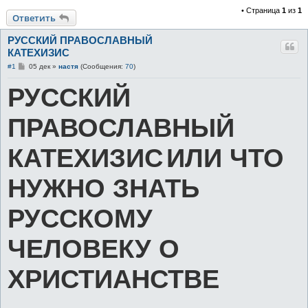
• Страница
1
из
1
к
Ответить
РУССКИЙ ПРАВОСЛАВНЫЙ
КАТЕХИЗИС
С
#1
05 дек
»
настя
(Сообщения:
70
)
о
о
РУССКИЙ
б
щ
е
н
ПРАВОСЛАВНЫЙ
и
е
КАТЕХИЗИС
ИЛИ ЧТО
НУЖНО ЗНАТЬ
РУССКОМУ
ЧЕЛОВЕКУ О
ХРИСТИАНСТВЕ