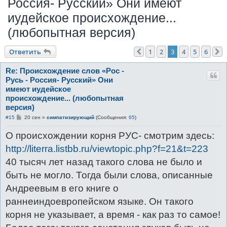
Россия- Русский» Они имеют
с
иудейское происхождение...
к
(любопытная версия)
Ответить
1
2
3
4
5
6
Пред.
Re: Происхождение слов «Рос -
Русь - Россия- Русский» Они
имеют иудейское
происхождение... (любопытная
версия)
С
#15
20 сен
»
симпатизирующий
(Сообщения:
65
)
о
о
О происхождении корня РУС- смотрим здесь:
б
щ
http://literra.listbb.ru/viewtopic.php?f=21&t=223
е
н
40 тысяч лет назад такого слова не было и
и
е
быть не могло. Тогда были слова, описанные
Андреевым в его книге о
раннеиндоевропейском языке. Он такого
корня не указывает, а время - как раз то самое!