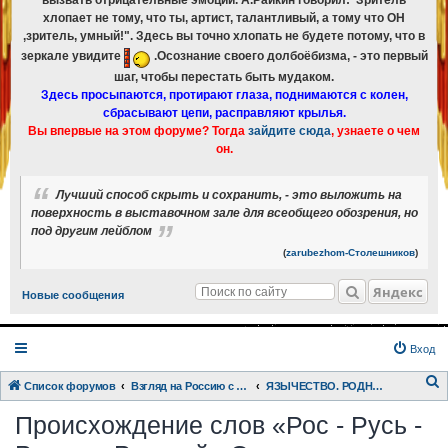
вызвать отрицательные эмоции. А.Райкин говорил:"Зритель
хлопает не тому, что ты, артист, талантливый, а тому что ОН
,зритель, умный!". Здесь вы точно хлопать не будете потому, что в
зеркале увидите
.Осознание своего долбоёбизма, - это первый
шаг, чтобы перестать быть мудаком.
Здесь просыпаются, протирают глаза, поднимаются с колен,
сбрасывают цепи, расправляют крылья.
Вы впервые на этом форуме? Тогда
зайдите сюда
, узнаете о чем
он.
Лучший способ скрыть и сохранить, - это выложить на
поверхность в выставочном зале для всеобщего обозрения, но
под другим лейблом
(
zarubezhom-Столешников
)
Яндекс
Новые сообщения
Вход
Список форумов
Взгляд на Россию с разных точек зрения.
ЯЗЫЧЕСТВО. РОДНОВЕРИЕ.
о
Происхождение слов «Рос - Русь -
и