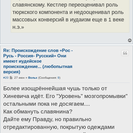
славянскому. Кестлер переоценивал роль
тюркского компонента и недооценивал роль
массовых конверсий в иудаизм еще в 1 веке
н.э.»
Re: Происхождение слов «Рос -
Русь - Россия- Русский» Они
имеют иудейское
происхождение... (любопытная
версия)
С
#20
27 июн
»
Вольх
(Сообщения:
9
)
о
о
Более изощрённейшая чушь только от
б
щ
Хиневича идёт. Его "Уровень" мозгопромывки"
е
н
остальными пока не досягаем....
и
е
Как обмануть славянина?
Дайте ему Правду, но правильно
отредактированную, покрытую одеждами