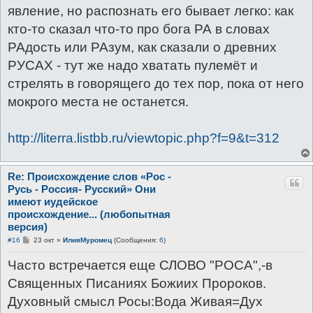
явление, но распознать его бывает легко: как
кто-то сказал что-то про бога РА в словах
РАдость или РАзум, как сказали о древних
РУСАХ - тут же надо хватать пулемёт и
стрелять в говорящего до тех пор, пока от него
мокрого места не останется.
http://literra.listbb.ru/viewtopic.php?f=9&t=312
Re: Происхождение слов «Рос -
Русь - Россия- Русский» Они
имеют иудейское
происхождение... (любопытная
версия)
С
#16
23 окт
»
ИлияМуромец
(Сообщения:
6
)
о
о
Часто встречается еще СЛОВО "РОСА",-в
б
щ
Священных Писаниях Божиих Пророков.
е
н
Духовный смысл Росы:Вода Живая=Дух
и
е