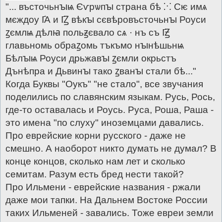
"... въсточьнꙑѩ Єѵрѡпꙑ страна бѣ ⁙ Сѥ имѧ
мєждоу І҃А и І҃Ꙁ вѣкꙑ сєвѣровъсточьнꙑ Роуси
ꙁємлѩ дѣлꙗ польꙃєвало сѧ · нъ съ І҃Ꙃ
главьномь обраꙁомь тъкъмо нꙑнѣшьнѩ
Бѣлꙑѩ Роуси дрьжавꙑ ꙁємли окрьстъ
Дънѣпра и Дьвинꙑ тако ꙁванꙑ стали бѣ..."
Когда Буквы "Оукъ" "не стало", все звучания
поделились по славянским языкам. Русь, Рось,
где-то оставалась и Роусь. Руса, Роша, Раша -
это имена "по слуху" иноземцами давались.
Про еврейские корни русского - даже не
смешно. А наоборот никто думать не думал? В
конце концов, сколько нам лет и сколько
семитам. Разум есть бред нести такой?
Про Ильмени - еврейские названия - ржали
даже мои тапки. На Дальнем Востоке России
таких Ильменей - завались. Тоже евреи земли