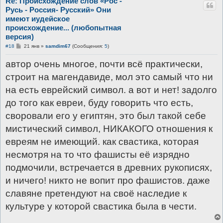
Re: Происхождение слов «Рос -
Русь - Россия- Русский» Они
имеют иудейское
происхождение... (любопытная
версия)
С
#18
21 янв
»
samdim67
(Сообщения:
5
)
о
о
автор очень многое, почти всё практически,
б
щ
строит на магендавиде, мол это самый что ни
е
н
на есть еврейский символ. а вот и нет! задолго
и
е
до того как евреи, буду говорить что есть,
своровали его у египтян, это был такой себе
мистический символ, НИКАКОГО отношения к
евреям не имеющий. как свастика, которая
несмотря на то что фашисты её изрядно
подмочили, встречается в древних рукописях,
и ничего! никто не вопит про фашистов. даже
славяне претендуют на своё наследие к
культуре у которой свастика была в чести.