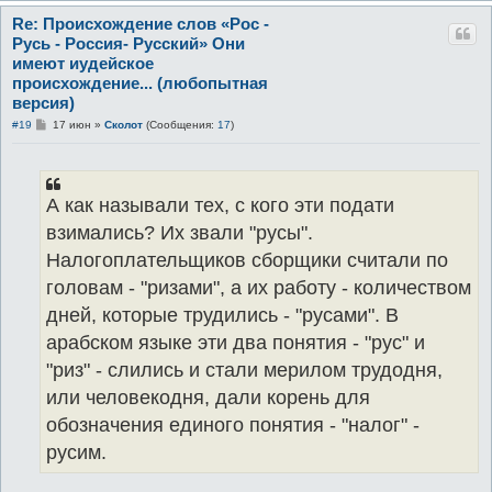
Re: Происхождение слов «Рос -
Русь - Россия- Русский» Они
имеют иудейское
происхождение... (любопытная
версия)
С
#19
17 июн
»
Сколот
(Сообщения:
17
)
о
о
б
щ
е
А как называли тех, с кого эти подати
н
и
взимались? Их звали "русы".
е
Налогоплательщиков сборщики считали по
головам - "ризами", а их работу - количеством
дней, которые трудились - "русами". В
арабском языке эти два понятия - "рус" и
"риз" - слились и стали мерилом трудодня,
или человекодня, дали корень для
обозначения единого понятия - "налог" -
русим.