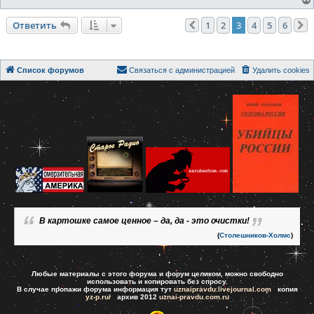
Ответить
1
2
3
4
5
6
Пред.
Список форумов
Связаться с администрацией
Удалить cookies
В картошке самое ценное – да, да - это очистки!
(
Столешников-Холмс
)
Любые материалы с этого форума и форум целиком, можно свободно
использовать и копировать без спросу.
В случае пропажи форума информация тут
uznaipravdu.livejournal.com
копия
yz-p.ru/
архив 2012
uznai-pravdu.com.ru