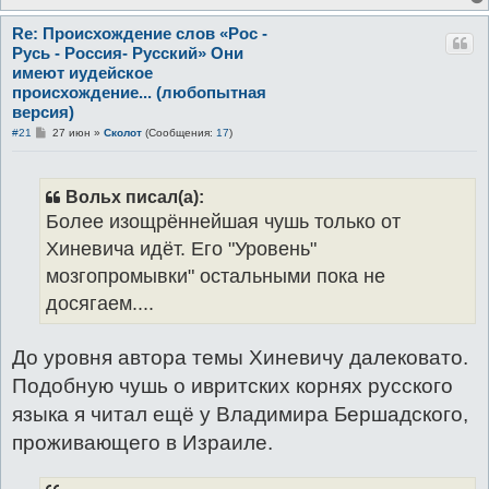
Re: Происхождение слов «Рос -
Русь - Россия- Русский» Они
имеют иудейское
происхождение... (любопытная
версия)
С
#21
27 июн
»
Сколот
(Сообщения:
17
)
о
о
б
щ
Вольх писал(а):
е
н
Более изощрённейшая чушь только от
и
е
Хиневича идёт. Его "Уровень"
мозгопромывки" остальными пока не
досягаем....
До уровня автора темы Хиневичу далековато.
Подобную чушь о ивритских корнях русского
языка я читал ещё у Владимира Бершадского,
проживающего в Израиле.