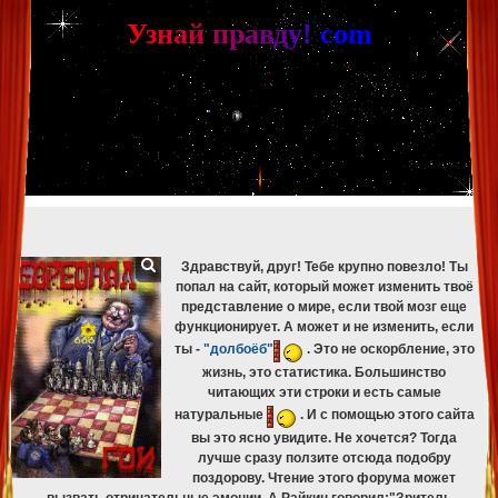
[phpBB Debug] PHP Warning
: in file
[ROOT]/phpbb/db/driver/mysqli.php
on line
265
:
mysqli_fetch_assoc(): Couldn't fetch mysqli_result
У
з
н
а
й
п
р
а
в
д
у
!
c
om
[phpBB Debug] PHP Warning
: in file
[ROOT]/phpbb/db/driver/mysqli.php
on line
329
:
mysqli_free_result(): Couldn't fetch mysqli_result
[phpBB Debug] PHP Warning
: in file
[ROOT]/phpbb/db/driver/mysqli.php
on line
265
:
mysqli_fetch_assoc(): Couldn't fetch mysqli_result
[phpBB Debug] PHP Warning
: in file
[ROOT]/phpbb/db/driver/mysqli.php
on line
329
:
mysqli_free_result(): Couldn't fetch mysqli_result
[phpBB Debug] PHP Warning
: in file
[ROOT]/phpbb/db/driver/mysqli.php
on line
265
:
mysqli_fetch_assoc(): Couldn't fetch mysqli_result
[phpBB Debug] PHP Warning
: in file
[ROOT]/phpbb/db/driver/mysqli.php
on line
329
:
mysqli_free_result(): Couldn't fetch mysqli_result
[phpBB Debug] PHP Warning
: in file
[ROOT]/phpbb/db/driver/mysqli.php
on line
265
:
mysqli_fetch_assoc(): Couldn't fetch mysqli_result
[phpBB Debug] PHP Warning
: in file
[ROOT]/phpbb/db/driver/mysqli.php
on line
329
:
mysqli_free_result(): Couldn't fetch mysqli_result
Здравствуй, друг! Тебе крупно повезло! Ты
попал на сайт, который может изменить твоё
представление о мире, если твой мозг еще
функционирует. А может и не изменить, если
ты -
"долбоёб"
. Это не оскорбление, это
жизнь, это статистика. Большинство
читающих эти строки и есть самые
натуральные
. И с помощью этого сайта
вы это ясно увидите. Не хочется? Тогда
лучше сразу ползите отсюда подобру
поздорову. Чтение этого форума может