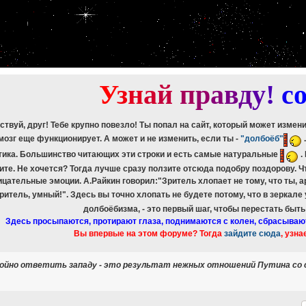
etch_assoc(): Couldn't fetch mysqli_result
ree_result(): Couldn't fetch mysqli_result
etch_assoc(): Couldn't fetch mysqli_result
ree_result(): Couldn't fetch mysqli_result
etch_assoc(): Couldn't fetch mysqli_result
ree_result(): Couldn't fetch mysqli_result
etch_assoc(): Couldn't fetch mysqli_result
ree_result(): Couldn't fetch mysqli_result
У
з
н
а
й
п
р
а
в
д
у
!
c
ствуй, друг! Тебе крупно повезло! Ты попал на сайт, который может измен
мозг еще функционирует. А может и не изменить, если ты -
"долбоёб"
тика. Большинство читающих эти строки и есть самые натуральные
.
ите. Не хочется? Тогда лучше сразу ползите отсюда подобру поздорову. 
ицательные эмоции. А.Райкин говорил:"Зритель хлопает не тому, что ты, а
зритель, умный!". Здесь вы точно хлопать не будете потому, что в зеркале
долбоёбизма, - это первый шаг, чтобы перестать быт
Здесь просыпаются, протирают глаза, поднимаются с колен, сбрасываю
Вы впервые на этом форуме? Тогда
зайдите сюда
, узна
тойно ответить западу - это результат нежных отношений Путина со с