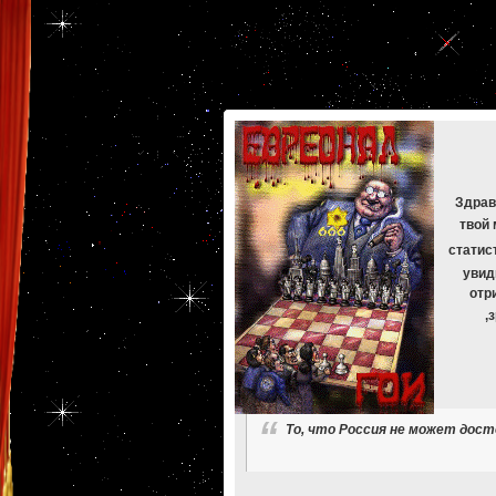
[phpBB Debug] PHP Warning
: in file
[ROOT]/phpbb/db/driver/mysqli.php
on line
265
:
mysqli_f
[phpBB Debug] PHP Warning
: in file
[ROOT]/phpbb/db/driver/mysqli.php
on line
329
:
mysqli_f
[phpBB Debug] PHP Warning
: in file
[ROOT]/phpbb/db/driver/mysqli.php
on line
265
:
mysqli_f
[phpBB Debug] PHP Warning
: in file
[ROOT]/phpbb/db/driver/mysqli.php
on line
329
:
mysqli_f
[phpBB Debug] PHP Warning
: in file
[ROOT]/phpbb/db/driver/mysqli.php
on line
265
:
mysqli_f
[phpBB Debug] PHP Warning
: in file
[ROOT]/phpbb/db/driver/mysqli.php
on line
329
:
mysqli_f
[phpBB Debug] PHP Warning
: in file
[ROOT]/phpbb/db/driver/mysqli.php
on line
265
:
mysqli_f
[phpBB Debug] PHP Warning
: in file
[ROOT]/phpbb/db/driver/mysqli.php
on line
329
:
mysqli_f
Здрав
твой 
статис
увид
отр
,
То, что Россия не может дос