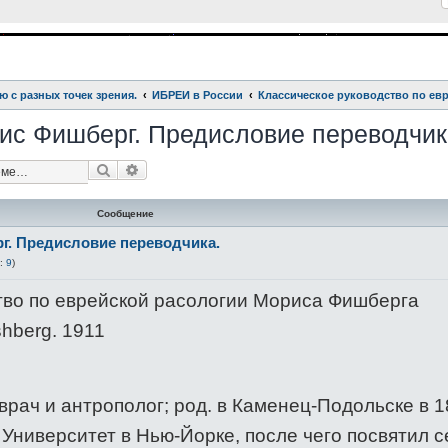
ю с разных точек зрения.
ИБРЕИ в России
Классическое руководство по ев
рис Фишберг. Предисловие переводчик
Поиск
Расширенный поиск
Сообщение
г. Предисловие переводчика.
:
9
)
тво по еврейской расологии Мориса Фишберга
hberg. 1911
рач и антрополог; род. в Каменец-Подольске в 18
л Университет в Нью-Йорке, после чего посвятил с