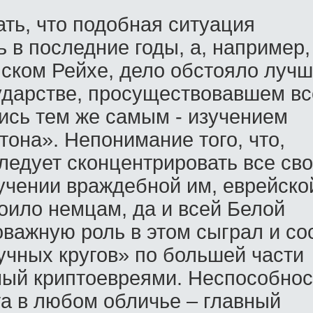
ть, что подобная ситуация
 в последние годы, а, например,
ском Рейхе, дело обстояло лучш
сударстве, просуществовавшем вс
лись тем же самым - изучением
тона». Непонимание того, что,
следует сконцентрировать все св
учении враждебной им, еврейско
тоило немцам, да и всей Белой
важную роль в этом сыграл и со
учных кругов» по большей части
ый криптоевреями. Неспособнос
га в любом обличье – главный