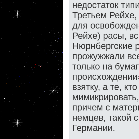
недостаток тип
Третьем Рейхе,
для освобожден
Рейхе) расы, в
Нюрнбергские р
прожужжали все
только на бума
происхождении»
взятку, а те, кт
мимикрировать,
причем с матер
немцев, такой 
Германии.