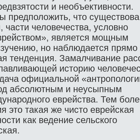
редвзятости и необъективности.
ы предположить, что существов
, части человечества, условно
врейством», является мощным
изучению, но наблюдается прямо
я тенденция. Замалчивание рас
лавливающей историю человечес
задача официальной «антропологи
од абсолютным и неусыпным
ународного еврейства. Тем боле
я это такая же чисто еврейская
ости как ведение сельского
ская.