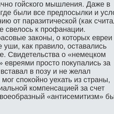
ично гойского мышления. Даже в
 где были все предпосылки и усл
ию от паразитической (как счита
се свелось к профанации.
асовые законы, о которых евреи
 уши, как правило, оставались
ге. Свидетельства о «немецком
 евреями просто покупались за
о вставал в позу и не желал
 мог спокойно уехать из страны,
иальной компенсацией за счет
своеобразный «антисемитизм» бы