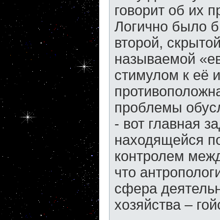
говорит об их п
Логично было б
второй, скрытой
называемой «е
стимулом к её 
противоположна
проблемы обус
- вот главная 
находящейся п
контролем межд
что антропологи
сфера деятельн
хозяйства – гой