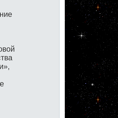
ание
овой
тва
и»,
е