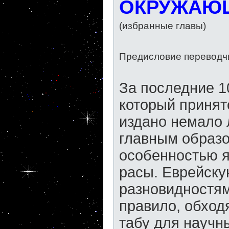
ОКРУЖАЮЩ
(избранные главы)
Предисловие переводч
За последние 1
который принят
издано немало 
главным образо
особенностью я
расы. Еврейску
разновидностям
правило, обход
табу для научны