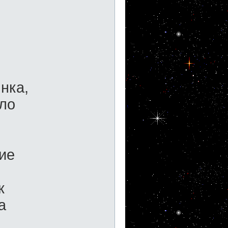
нка,
ло
ие
к
а