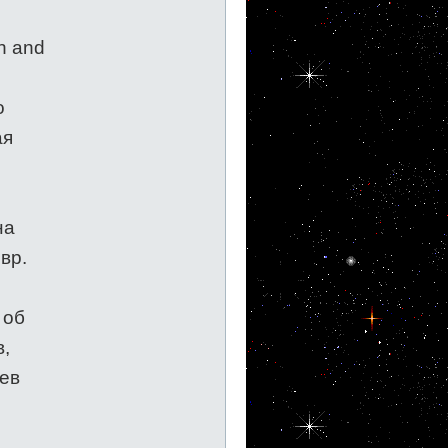
h and
о
ая
на
вр.
 об
в,
еев