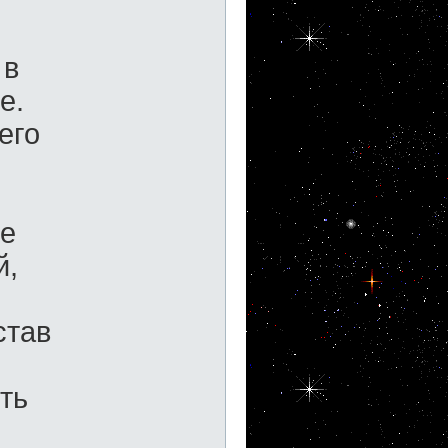
 в
е.
его
ое
й,
став
ть