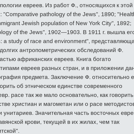
пологии евреев. Из работ Ф., относящихся к этой
 "Comparative pathology of the Jews", 1890; "Healt
immigrant Jewish population of New York City", 1892;
ology of the Jews", 1902—1903. В 1911 г. вышла ег
: а study of race and environment", представляющ
 долгих антропометрических обследований Ф.
астью африканских евреев. Книга богато
типами евреев разных стран, и в приложении да
графия предмета. Заключение Ф. относительно е
ворить об этническом единстве современного
евр. расе так же мало основательно, как говорить
тве христиан и магометан или о расе методисто
и унитариев. Значительная часть восточных евр
вянской крови, текущей в их жилах, чем так
тской".