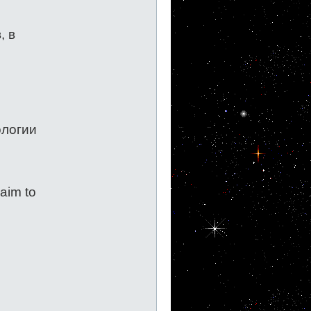
, в
ологии
aim to