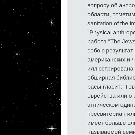
вопросу об антро
области, отметим:
sanitation of the 
"Physical anthrop
работа "The Jews
собою результат
американских и ч
иллюстрирована 
обширная библио
расы гласит: "Го
еврейства или о 
этническом единс
пресвитериан ил
имеет больше сла
называемой семи