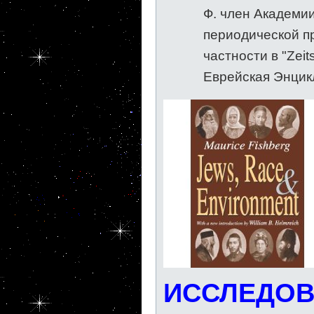
Ф. член Академии
периодической пр
частности в "Zeits
Еврейская Энцик
ИССЛЕДОВ