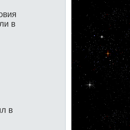
овия
ли в
л в