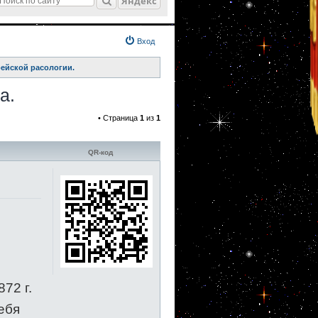
Яндекс
Вход
рейской расологии.
а.
• Страница
1
из
1
QR-код
72 г.
ебя