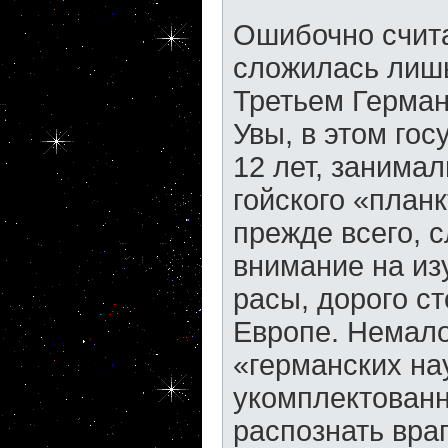
Ошибочно счита
сложилась лишь
Третьем Герман
Увы, в этом го
12 лет, занима
гойского «планк
прежде всего, 
внимание на из
расы, дорого с
Европе. Немало
«германских на
укомплектованн
распознать вра