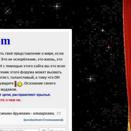
om
ить твоё представление о мире, если
. Это не оскорбление, это жизнь, это
 И с помощью этого сайта вы это ясно
Чтение этого форума может вызвать
ртист, талантливый, а тому что ОН
 увидите
.Осознание своего
ь мудаком.
т цепи, расправляют крылья.
ете о чем он.
воими дружками - олигархами.
(
zarubezhom-Столешников
)