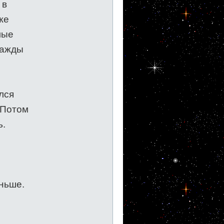
 в
же
мые
нажды
лся
 Потом
ь.
еньше.