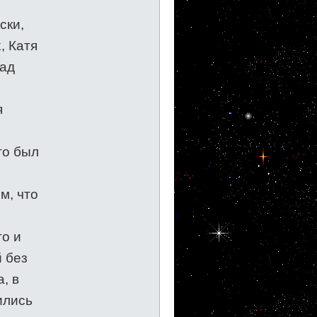
ски,
, Катя
над
я
го был
м, что
то и
 без
, в
ились