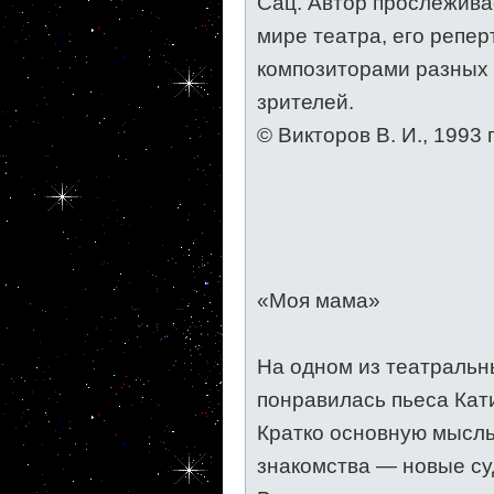
Сац. Автор прослежива
мире театра, его репер
композиторами разных 
зрителей.
© Викторов В. И., 1993 г
«Моя мама»
На одном из театральн
понравилась пьеса Ка
Кратко основную мысль
знакомства — новые су