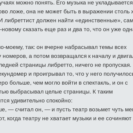
учаях можно понять. Его музыка не укладывается
ово ложе, она не может быть в выражении столь 
. И либреттист должен найти «единственные», са
-новому сказать еще раз и два то, что он уже од
о-моему, так: он вчерне набрасывал темы всех
 номеров, а потом возвращался к началу и двига
ледней страницы либретто, ничего не пропуская.
екундомер и проигрывал то, что у него получилос
ро больше, чем могло войти в спектакль, и он с
тью выбрасывал целые страницы. К таким
тся удивительно спокойно:
е, — считал он, — и пусть театр возьмет чуть м
т, когда театру не хватает музыки и ее сочиняют