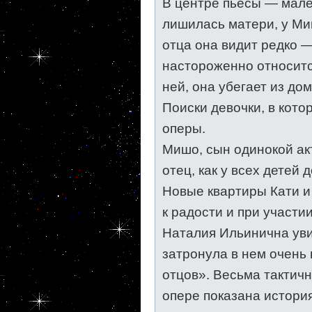
В центре пьесы — мале
лишилась матери, у Миш
отца она видит редко —
настороженно относитс
ней, она убегает из дом
Поиски девочки, в кот
оперы.
Мишо, сын одинокой акт
отец, как у всех детей 
Новые квартиры Кати и
к радости и при участи
Наталия Ильинична уви
затронула в нем очень 
отцов». Весьма тактичн
опере показана истори