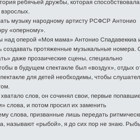
стория ребячьей дружбы, которая способствовала
 взрослых.
сать музыку народному артисту РСФСР Антонио
ору «оперному».
ы над оперой «Моя мама» Антонио Спадавеккиа 
ь создавать протяженные музыкальные номера. 
ть» даже прозаические сцены, специально
тобы в будущем спектакле был «воздух», отдых о
 спектакле для детей необходимы, чтобы слушате
том.
 хватало слов, он сочинял свои, первые попавши
» слова, и потом просил их заменить
ему слова, призванные лишь передать ритмическ
а, называют «рыбой», я до сих пор не знаю. Рыб