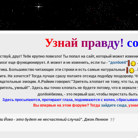
etch_assoc(): Couldn't fetch mysqli_result
ree_result(): Couldn't fetch mysqli_result
etch_assoc(): Couldn't fetch mysqli_result
ree_result(): Couldn't fetch mysqli_result
etch_assoc(): Couldn't fetch mysqli_result
ree_result(): Couldn't fetch mysqli_result
etch_assoc(): Couldn't fetch mysqli_result
ree_result(): Couldn't fetch mysqli_result
У
з
н
а
й
п
р
а
в
д
у
!
c
ствуй, друг! Тебе крупно повезло! Ты попал на сайт, который может измен
мозг еще функционирует. А может и не изменить, если ты -
"долбоёб"
тика. Большинство читающих эти строки и есть самые натуральные
.
ите. Не хочется? Тогда лучше сразу ползите отсюда подобру поздорову. 
ицательные эмоции. А.Райкин говорил:"Зритель хлопает не тому, что ты, а
зритель, умный!". Здесь вы точно хлопать не будете потому, что в зеркале
долбоёбизма, - это первый шаг, чтобы перестать быт
Здесь просыпаются, протирают глаза, поднимаются с колен, сбрасываю
Вы впервые на этом форуме? Тогда
зайдите сюда
, узна
ли Йоко - это будет не несчастный случай". Джон Леннон