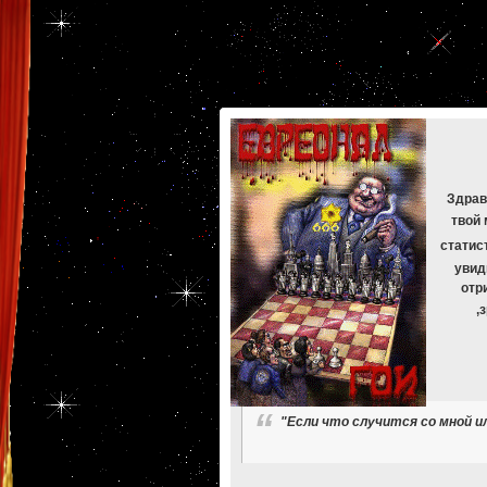
[phpBB Debug] PHP Warning
: in file
[ROOT]/phpbb/db/driver/mysqli.php
on line
265
:
mysqli_f
[phpBB Debug] PHP Warning
: in file
[ROOT]/phpbb/db/driver/mysqli.php
on line
329
:
mysqli_f
[phpBB Debug] PHP Warning
: in file
[ROOT]/phpbb/db/driver/mysqli.php
on line
265
:
mysqli_f
[phpBB Debug] PHP Warning
: in file
[ROOT]/phpbb/db/driver/mysqli.php
on line
329
:
mysqli_f
[phpBB Debug] PHP Warning
: in file
[ROOT]/phpbb/db/driver/mysqli.php
on line
265
:
mysqli_f
[phpBB Debug] PHP Warning
: in file
[ROOT]/phpbb/db/driver/mysqli.php
on line
329
:
mysqli_f
[phpBB Debug] PHP Warning
: in file
[ROOT]/phpbb/db/driver/mysqli.php
on line
265
:
mysqli_f
[phpBB Debug] PHP Warning
: in file
[ROOT]/phpbb/db/driver/mysqli.php
on line
329
:
mysqli_f
Здрав
твой 
статис
увид
отр
,
"Если что случится со мной и