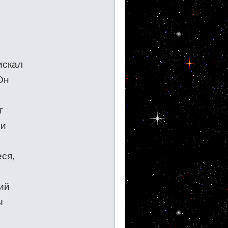
искал
Он
т
ли
еся,
ий
ы