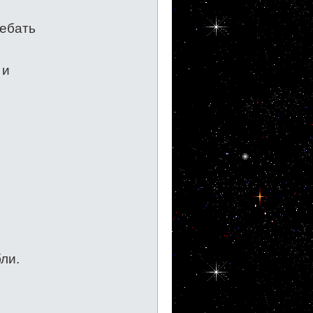
ребать
 и
ли.