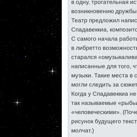
в одну, трогательная и
возникновению дружбы
Театр предложил напи
Спадавеккиа, композит
С самого начала работ
в либретто возможност
старался «омузыкалива
написанные для того, ч
музыки. Такие места в
могли следить за сюже
Когда у Спадавеккиа не
так называемые «рыбьи
«человеческими». (Поч
рисунок будущего текст
молчат.)