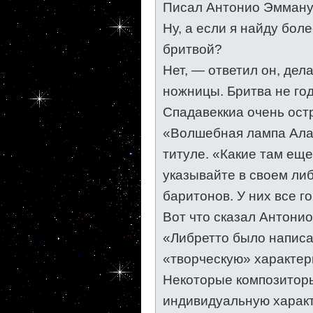
Писал Антонио Эммануи
Ну, а если я найду бол
бритвой?
Нет, — ответил он, дела
ножницы. Бритва не год
Спадавеккиа очень ост
«Волшебная лампа Аладд
титуле. «Какие там еще
указывайте в своем либ
баритонов. У них все г
Вот что сказал Антони
«Либретто было написа
«творческую» характери
Некоторые композиторы
индивидуальную характ