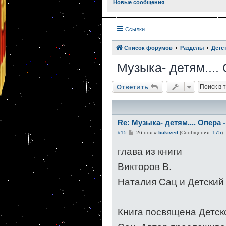
Новые сообщения
Ссылки
Список форумов
Разделы
Детс
Музыка- детям....
Ответить
Re: Музыка- детям.... Опера 
С
#15
26 ноя
»
bukived
(Сообщения:
175
)
о
о
глава из книги
б
щ
е
Викторов В.
н
и
Наталия Сац и Детский 
е
Книга посвящена Детск