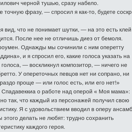
лович черной тушью, сразу набело.
ее точную фразу, — спросил я как-то, будете соск
я вид, что не понимает шутки, — на это есть клей
ится. После нее не отличишь диез от бемоля.
роумен. Однажды мы сочинили с ним оперетту
ина», и я спросил его, какие голоса указать на
 голоса, — воскликнул композитор, — ничего не
ретто. У опереточных певцов нет ни сопрано, ни
ораздо проще — или голос есть, или его нет!»
о Спадавеккиа о работе над оперой « Моя мама»:
но так, что каждый из персонажей получил свою
стику. Я с удовольствием вводил в оперу ансамб
 этого делать не любят: трудно сохранить
еристику каждого героя.