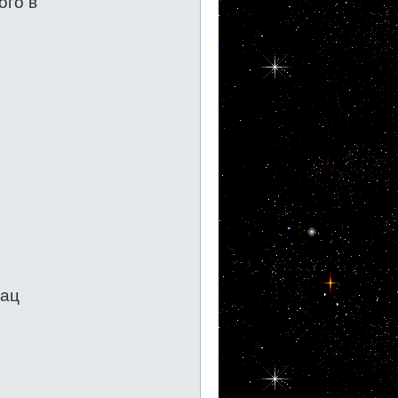
ого в
Сац