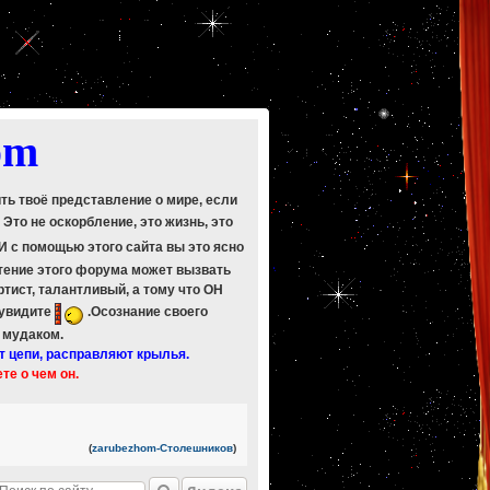
om
ить твоё представление о мире, если
. Это не оскорбление, это жизнь, это
 И с помощью этого сайта вы это ясно
Чтение этого форума может вызвать
ртист, талантливый, а тому что ОН
 увидите
.Осознание своего
ь мудаком.
т цепи, расправляют крылья.
ете о чем он.
(
zarubezhom-Столешников
)