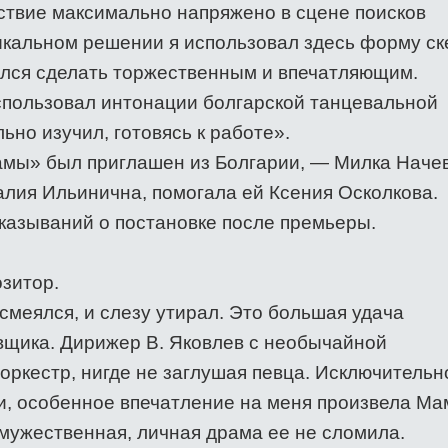
твие максимально напряжено в сцене поисков
ыкальном решении я использовал здесь форму ск
лся сделать торжественным и впечатляющим.
спользовал интонации болгарской танцевальной
ьно изучил, готовясь к работе».
мы» был приглашен из Болгарии, — Милка Начев
алия Ильинична, помогала ей Ксения Осколкова.
казываний о постановке после премьеры.
озитор.
 смеялся, и слезу утирал. Это большая удача
вщика. Дирижер В. Яковлев с необычайной
оркестр, нигде не заглушая певца. Исключительн
, особенное впечатление на меня произвела М
мужественная, личная драма ее не сломила.