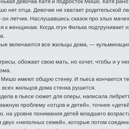
нькая девочка Катя и подросток Мишо. Катя рано
о нет отца. Девочке не хватает родительской ла
 он летчик. Наслушавшись сказок про злых мачех
я к женщинам. Когда лгун Филька подтрунивает 
а.
орые включаются все жильцы дома, — кульминаци
рисы, обожает свою мать, но хочет, чтобы и у не
дома.
 Мишо имеют общую стенку. И пьеса кончается те
и всех жильцов дома стенка рушится.
дела в пьесе сюжет для оперы, написала либрет
важную проблему «отцов и детей», точнее «детей
о, на уровне понимания детей младшего возраста
я двух «неполных семей», которые потом соедин