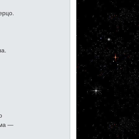
ерцо.
а.
о
ама —