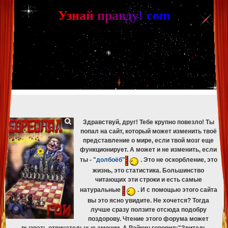
[phpBB Debug] PHP Warning
: in file
[ROOT]/phpbb/db/driver/mysqli.php
on line
265
:
mysqli_fetch_assoc(): Couldn't fetch mysqli_result
У
з
н
а
й
п
р
а
в
д
у
!
c
om
[phpBB Debug] PHP Warning
: in file
[ROOT]/phpbb/db/driver/mysqli.php
on line
329
:
mysqli_free_result(): Couldn't fetch mysqli_result
[phpBB Debug] PHP Warning
: in file
[ROOT]/phpbb/db/driver/mysqli.php
on line
265
:
mysqli_fetch_assoc(): Couldn't fetch mysqli_result
[phpBB Debug] PHP Warning
: in file
[ROOT]/phpbb/db/driver/mysqli.php
on line
329
:
mysqli_free_result(): Couldn't fetch mysqli_result
[phpBB Debug] PHP Warning
: in file
[ROOT]/phpbb/db/driver/mysqli.php
on line
265
:
mysqli_fetch_assoc(): Couldn't fetch mysqli_result
[phpBB Debug] PHP Warning
: in file
[ROOT]/phpbb/db/driver/mysqli.php
on line
329
:
mysqli_free_result(): Couldn't fetch mysqli_result
[phpBB Debug] PHP Warning
: in file
[ROOT]/phpbb/db/driver/mysqli.php
on line
265
:
mysqli_fetch_assoc(): Couldn't fetch mysqli_result
[phpBB Debug] PHP Warning
: in file
[ROOT]/phpbb/db/driver/mysqli.php
on line
329
:
mysqli_free_result(): Couldn't fetch mysqli_result
Здравствуй, друг! Тебе крупно повезло! Ты
попал на сайт, который может изменить твоё
представление о мире, если твой мозг еще
функционирует. А может и не изменить, если
ты -
"долбоёб"
. Это не оскорбление, это
жизнь, это статистика. Большинство
читающих эти строки и есть самые
натуральные
. И с помощью этого сайта
вы это ясно увидите. Не хочется? Тогда
лучше сразу ползите отсюда подобру
поздорову. Чтение этого форума может