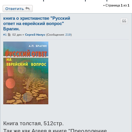
• Страница
1
из
1
к
Ответить
книга о христианстве "Русский
ответ на еврейский вопрос"
Брагин.
С
#1
02 дек
»
Сергей Нилус
(Сообщения:
219
)
о
о
б
щ
е
н
и
е
Книга толстая, 512стр.
Так же как Агеев в книге "Преодоление