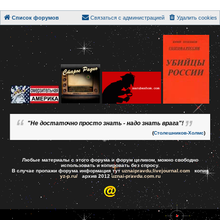
Список форумов
Связаться с администрацией
Удалить cookies
"Не достаточно просто знать - надо знать врага"!
(
Столешников-Холмс
)
Любые материалы с этого форума и форум целиком, можно свободно
использовать и копировать без спросу.
В случае пропажи форума информация тут
uznaipravdu.livejournal.com
копия
yz-p.ru/
архив 2012
uznai-pravdu.com.ru