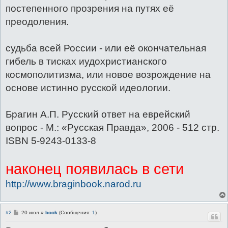
постепенного прозрения на путях её
преодоления.
судьба всей России - или её окончательная
гибель в тисках иудохристианского
космополитизма, или новое возрождение на
основе истинно русской идеологии.
Брагин А.П. Русский ответ на еврейский
вопрос - М.: «Русская Правда», 2006 - 512 стр.
ISBN 5-9243-0133-8
наконец появилась в сети
http://www.braginbook.narod.ru
С
#2
20 июл
»
book
(Сообщения:
1
)
о
о