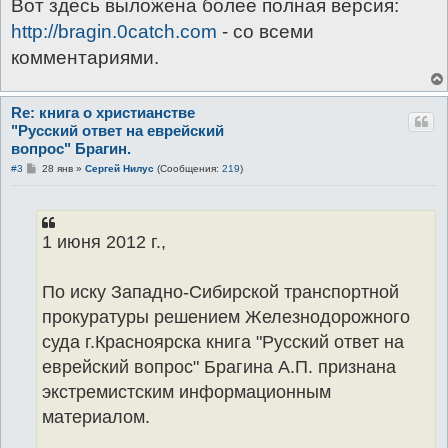
Вот здесь выложена более полная версия:
б
щ
http://bragin.0catch.com
- со всеми
е
н
комментариями.
и
е
Re: книга о христианстве
"Русский ответ на еврейский
вопрос" Брагин.
С
#3
28 янв
»
Сергей Нилус
(Сообщения:
219
)
о
о
б
щ
е
1 июня 2012 г.,
н
и
е
По иску Западно-Сибирской транспортной
прокуратуры решением Железнодорожного
суда г.Красноярска книга "Русский ответ на
еврейский вопрос" Брагина А.П. признана
экстремистским информационным
материалом.