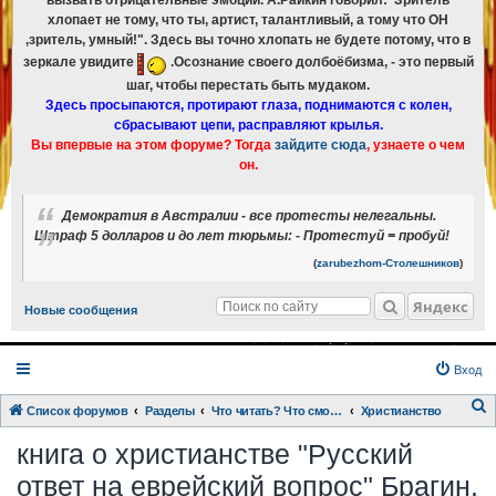
вызвать отрицательные эмоции. А.Райкин говорил:"Зритель
хлопает не тому, что ты, артист, талантливый, а тому что ОН
,зритель, умный!". Здесь вы точно хлопать не будете потому, что в
зеркале увидите
.Осознание своего долбоёбизма, - это первый
шаг, чтобы перестать быть мудаком.
Здесь просыпаются, протирают глаза, поднимаются с колен,
сбрасывают цепи, расправляют крылья.
Вы впервые на этом форуме? Тогда
зайдите сюда
, узнаете о чем
он.
Демократия в Австралии - все протесты нелегальны.
Штраф 5 долларов и до лет тюрьмы: - Протестуй = пробуй!
(
zarubezhom-Столешников
)
Яндекс
Новые сообщения
Вход
Список форумов
Разделы
Что читать? Что смотреть? Книги и фильмы в кратком изложении
Христианство
о
книга о христианстве "Русский
и
ответ на еврейский вопрос" Брагин.
с