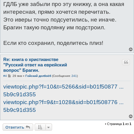
ГДЛБ уже забыли про эту книжку, а она какая
интересная, прямо хочется перечитать.
Это иверы точно подсуетились, не иначе.
Брагин такую подлянку им подстроил.
Если кто сохранил, поделитесь плиз!
Re: книга о христианстве
"Русский ответ на еврейский
вопрос" Брагин.
С
#4
29 янв
»
Гойский долбоёб
(Сообщения:
241
)
о
о
viewtopic.php?f=10&t=5266&sid=b01f50877 ...
б
щ
5b9c91d355
е
н
viewtopic.php?f=9&t=1028&sid=b01f508776 ...
и
е
5b9c91d355
• Страница
1
из
1
Ответить