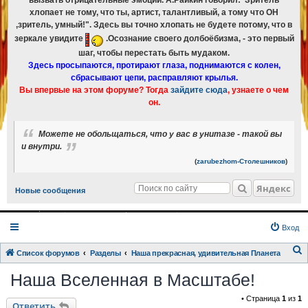
вызвать отрицательные эмоции. А.Райкин говорил:"Зритель
хлопает не тому, что ты, артист, талантливый, а тому что ОН
,зритель, умный!". Здесь вы точно хлопать не будете потому, что в
зеркале увидите
.Осознание своего долбоёбизма, - это первый
шаг, чтобы перестать быть мудаком.
Здесь просыпаются, протирают глаза, поднимаются с колен,
сбрасывают цепи, расправляют крылья.
Вы впервые на этом форуме? Тогда
зайдите сюда
, узнаете о чем
он.
Можете не обольщаться, что у вас в унитазе - такой вы
и внутри.
(
zarubezhom-Столешников
)
Яндекс
Новые сообщения
Вход
Список форумов
Разделы
Наша прекрасная, удивительная Планета
о
Наша Вселенная в Масштабе!
и
• Страница
1
из
1
с
Ответить