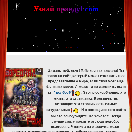
[phpBB Debug] PHP Warning
: in file
[ROOT]/phpbb/db/driver/mysqli.php
on line
265
:
mysqli_fetch_assoc(): Couldn't fetch mysqli_result
У
з
н
а
й
п
р
а
в
д
у
!
c
om
[phpBB Debug] PHP Warning
: in file
[ROOT]/phpbb/db/driver/mysqli.php
on line
329
:
mysqli_free_result(): Couldn't fetch mysqli_result
[phpBB Debug] PHP Warning
: in file
[ROOT]/phpbb/db/driver/mysqli.php
on line
265
:
mysqli_fetch_assoc(): Couldn't fetch mysqli_result
[phpBB Debug] PHP Warning
: in file
[ROOT]/phpbb/db/driver/mysqli.php
on line
329
:
mysqli_free_result(): Couldn't fetch mysqli_result
[phpBB Debug] PHP Warning
: in file
[ROOT]/phpbb/db/driver/mysqli.php
on line
265
:
mysqli_fetch_assoc(): Couldn't fetch mysqli_result
[phpBB Debug] PHP Warning
: in file
[ROOT]/phpbb/db/driver/mysqli.php
on line
329
:
mysqli_free_result(): Couldn't fetch mysqli_result
[phpBB Debug] PHP Warning
: in file
[ROOT]/phpbb/db/driver/mysqli.php
on line
265
:
mysqli_fetch_assoc(): Couldn't fetch mysqli_result
[phpBB Debug] PHP Warning
: in file
[ROOT]/phpbb/db/driver/mysqli.php
on line
329
:
mysqli_free_result(): Couldn't fetch mysqli_result
Здравствуй, друг! Тебе крупно повезло! Ты
попал на сайт, который может изменить твоё
представление о мире, если твой мозг еще
функционирует. А может и не изменить, если
ты -
"долбоёб"
. Это не оскорбление, это
жизнь, это статистика. Большинство
читающих эти строки и есть самые
натуральные
. И с помощью этого сайта
вы это ясно увидите. Не хочется? Тогда
лучше сразу ползите отсюда подобру
поздорову. Чтение этого форума может