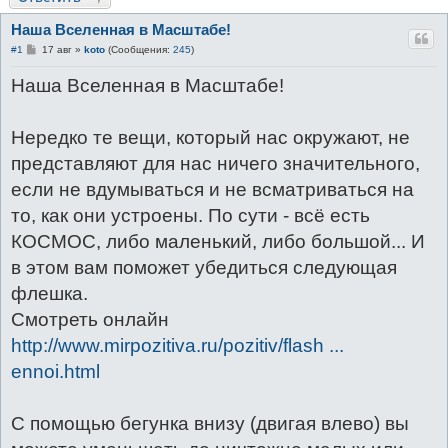
к
Наша Вселенная в Масштабе!
С
#1
17 авг
»
koto
(Сообщения:
245
)
о
о
Наша Вселенная в Масштабе!
б
щ
е
н
Нередко те вещи, который нас окружают, не
и
е
представляют для нас ничего значительного,
если не вдумываться и не всматриваться на
то, как они устроены. По сути - всё есть
КОСМОС, либо маленький, либо большой... И
в этом вам поможет убедиться следующая
флешка.
Смотреть онлайн
http://www.mirpozitiva.ru/pozitiv/flash ...
ennoi.html
С помощью бегунка внизу (двигая влево) вы