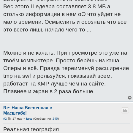
Вес этого Шедевра составляет 3.8 МБ а
столько информации в нем оО что уйдет не
мало времени. Осмыслить и осознать что все
это всего лишь начало чего-то ...
Можно и не качать. При просмотре это уже на
твоём компьютере. Просто берёшь из кэша
Оперы и всё. Правда переименуй расширение
tmp на swf и рользуйся, показывай всем.
работает на КМР лучше чем на сайте.
Плавнее и экран в 2 раза больше.
Re: Наша Вселенная в
Масштабе!
С
#2
17 мар
»
koto
(Сообщения:
245
)
о
о
Реальная география
б
щ