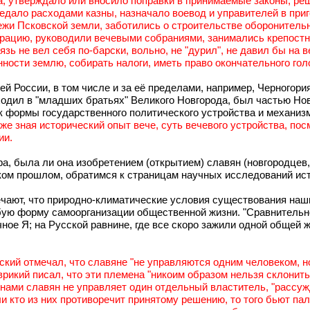
а, утверждало или вносило поправки в принимаемые законы; ре
 ведало расходами казны, назначало воевод и управителей в при
ежи Псковской земли, заботились о строительстве оборонитель
трацию, руководили вечевыми собраниями, занимались крепост
ь не вел себя по-барски, вольно, не "дурил", не давил бы на ве
енности землю, собирать налоги, иметь право окончательного го
й России, в том числе и за её пределами, например, Черногори
 ходил в "младших братьях" Великого Новгорода, был частью Н
ак формы государственного политического устройства и механи
 уже зная исторический опыт вече, суть вечевого устройства, п
ии.
ра, была ли она изобретением (открытием) славян (новгородцев
ком прошлом, обратимся к страницам научных исследований ис
тмечают, что природно-климатические условия существования н
бую форму самоорганизации общественной жизни. "Сравнительн
ое Я; на Русской равнине, где все скоро зажили одной общей ж
ский отмечал, что славяне "не управляются одним человеком, н
рикий писал, что эти племена "никоим образом нельзя склонить
нами славян не управляет один отдельный властитель, "рассужд
 кто из них противоречит принятому решению, то того бьют палка