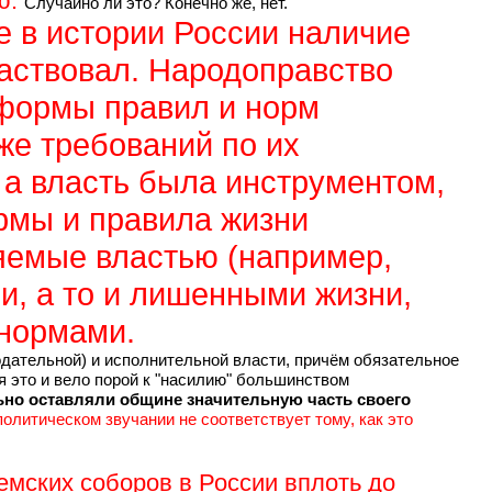
ю.
Случайно ли это? Конечно же, нет.
е в истории России наличие
ластвовал. Народоправство
 формы правил и норм
же требований по их
 а власть была инструментом,
рмы и правила жизни
яемые властью (например,
ми, а то и лишенными жизни,
 нормами.
одательной) и исполнительной власти, причём обязательное
я это и вело порой к "насилию" большинством
ьно оставляли общине значительную часть своего
олитическом звучании не соответствует тому, как это
мских соборов в России вплоть до