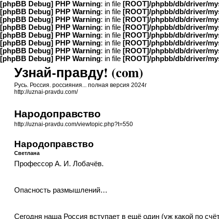
[phpBB Debug] PHP Warning
: in file
[ROOT]/phpbb/db/driver/my
[phpBB Debug] PHP Warning
: in file
[ROOT]/phpbb/db/driver/my
[phpBB Debug] PHP Warning
: in file
[ROOT]/phpbb/db/driver/my
[phpBB Debug] PHP Warning
: in file
[ROOT]/phpbb/db/driver/my
[phpBB Debug] PHP Warning
: in file
[ROOT]/phpbb/db/driver/my
[phpBB Debug] PHP Warning
: in file
[ROOT]/phpbb/db/driver/my
[phpBB Debug] PHP Warning
: in file
[ROOT]/phpbb/db/driver/my
[phpBB Debug] PHP Warning
: in file
[ROOT]/phpbb/db/driver/my
Узнай-правду! (com)
Русь. Россия. россияния... полная версия 2024г
http://uznai-pravdu.com/
Народоправство
http://uznai-pravdu.com/viewtopic.php?t=550
Народоправство
Светлана
Профессор А. И. Лобачёв.
Опасность размышлений…
Сегодня наша Россия вступает в ещё один (уж какой по сч