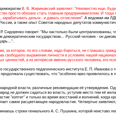
 демократии
В. В. Жириновский заявляет: "Неизвестно еще, буде
тво просто обязано стать главным предпринимателем. И тогда по
, зарабатывать деньги - и давать отчисления
". А ведомая им Л
оссии, а также опыт Советов народных депутатов коммунистичес
 Р. Сидоренко говорит: "Мы настолько были централизованны, ч
 демократическим государством… Русский человек - он диковин
 царь…".
, за которое, по его словам, надо бороться, не страшась граж
ма свободного выражения личности в условиях нашей националь
ых ценностей, а из интересов именно русского человека, его пси
осударственного педагогического института Е. П. Иванова о то
я продолжала существовать, что "особенно ярко проявлялось в 
о народной власти, различные рекомендации её утверждения. Од
 народ не должен садиться во власть, уступив место тем её жел
астие "коптит" и только во время восстаний и волнений, когда к
пает самое расцветающее народовластие. Четвертые заявляют, 
инаешь строки гениального А. С. Пушкина, которой неистово лю