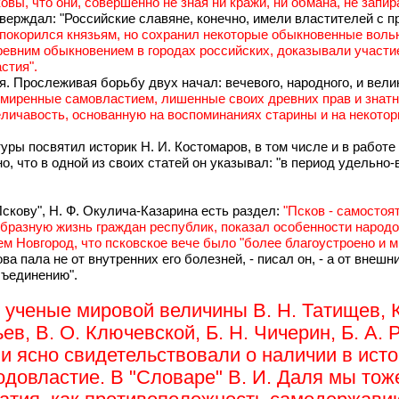
ковы, что они, совершенно не зная ни кражи, ни обмана, не запи
тверждал: "Российские славяне, конечно, имели властителей с 
 покорился князьям, но сохранил некоторые обыкновенные воль
ревним обыкновением в городах российских, доказывали участие
стия".
я. Прослеживая борьбу двух начал: вечевого, народного, и вели
смиренные самовластием, лишенные своих древних прав и знат
еличавость, основанную на воспоминаниях старины и на некотор
ры посвятил историк Н. И. Костомаров, в том числе и в работе
, что в одной из своих статей он указывал: "в период удельно
скову", Н. Ф. Окулича-Казарина есть раздел:
"Псков - самостоя
образную жизнь граждан республик, показал особенности народо
ем Новгород, что псковское вече было "более благоустроено и м
ва пала не от внутренних его болезней, - писал он, - а от внеш
бъединению".
ученые мировой величины В. Н. Татищев, К.
ев, В. О. Ключевской, Б. Н. Чичерин, Б. А. 
о и ясно свидетельствовали о наличии в ис
родовластие. В "Словаре" В. И. Даля мы то