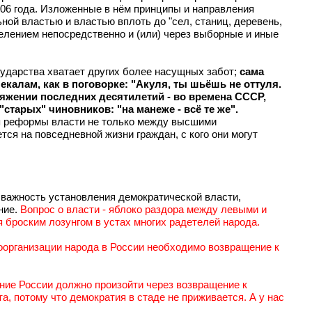
2006 года. Изложенные в нём принципы и направления
ой властью и властью вплоть до "сел, станиц, деревень,
селением непосредственно и (или) через выборные и иные
осударства хватает других более насущных забот;
сама
лам, как в поговорке: "Акуля, ты шьёшь не оттуля.
отяжении последних десятилетий - во времена СССР,
старых" чиновников: "на манеже - всё те же".
ния реформы власти не только между высшими
ся на повседневной жизни граждан, с кого они могут
 важность установления демократической власти,
ние.
Вопрос о власти - яблоко раздора между левыми и
 броским лозунгом в устах многих радетелей народа.
моорганизации народа в России необходимо возвращение к
ение России должно произойти через возвращение к
та, потому что демократия в стаде не приживается. А у нас