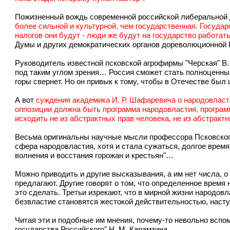
Пожизненный вождь современной российской либеральной
более сильной и культурной, чем государственная. Государс
налогов они будут - люди же будут на государство работать
Думы и других демократических органов дореволюционной Р
Руководитель известной псковской агрофирмы "Черская" В.
под таким углом зрения… Россия сможет стать полноценным
горы свернет. Но он привык к тому, чтобы в Отечестве был
А вот
суждения академика И. Р. Шафаревича о народовластии
оппозиции должна быть программа народовластия, програм
исходить не из абстрактных прав человека, не из абстрактн
Весьма оригинальны научные мысли профессора Псковского г
сфера народовластия, хотя и стала сужаться, долгое врем
волнения и восстания горожан и крестьян"…
Можно приводить и другие высказывания, а им нет числа, 
предлагают. Другие говорят о том, что определенное время
это сделать. Третьи изрекают, что в мирной жизни народовл
безвластие становятся жестокой действительностью, насту
Читая эти и подобные им мнения, почему-то невольно вспом
государства Российского" Н. М. Карамзина