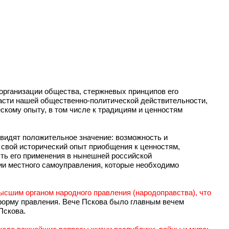
оорганизации общества, стержневых принципов его
расти нашей общественно-политической действительности,
скому опыту, в том числе к традициям и ценностям
 видят положительное значение: возможность и
 свой исторический опыт приобщения к ценностям,
ость его применения в нынешней российской
ции местного самоуправления, которые необходимо
высшим органом народного правления (народоправства), что
форму правления. Вече Пскова было главным вечем
Пскова.