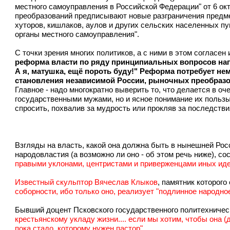
местного самоуправления в Российской Федерации" от 6 окт
преобразований предписывают новые разграничения предмет
хуторов, кишлаков, аулов и других сельских населенных п
органы местного самоуправления".
С точки зрения многих политиков, а с ними в этом согласен
реформа власти по ряду принципиальных вопросов нап
А я, матушка, ещё пороть буду!" Реформа потребует не
становления независимой России, рыночных преобразова
Главное - надо многократно выверить то, что делается в 
государственными мужами, но и ясное понимание их пользы 
спросить, похвалив за мудрость или прокляв за последств
Взгляды на власть, какой она должна быть в нынешней Рос
народовластия (а возможно ли оно - об этом речь ниже), с
правыми уклонами, центристами и приверженцами иных идео
Известный скульптор Вячеслав Клыков
, памятник которого
соборности, ибо только оно, реализует "подлинное народно
Бывший доцент Псковского государственного политехничес
крестьянскому укладу жизни.... если мы хотим, чтобы она (
пока стадо, которому нужен пастор".