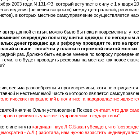
ября 2003 года N 131-ФЗ, который вступает в силу с 1 января 
ов ведения (решения вопросов) между центральной, региональн
унктов), в которых местное самоуправление осуществляется на
 и автор данной статьи, можно было бы пока и повременить: у г
оминает очередную попытку шитья одежды по негодным лека
малых денег граждан; да и реформу проводят те, кто на пр
ний и ныне - остаётся у власти с огромной свитой многих "
очередной раз. Должно быть единое мнение по вопросу проведе
теми, кто будет проводить реформы на местах: как новое скажет
ия?
сии, весьма разнообразны и противоречивы, хотя не отрицается
оставной и неотъемлемой частью которого является самоуправле
логических направлений в политике, а народовластие является
 святой княгине Ольги установлен в Пскове
считает, что для са
е право принимать участие в управлении государством".
кого института
кандидат наук Л.С.Бакан убежден, что "возрожд
демократия - А.Л.) работала, нам нужно взрастить индивидуалис