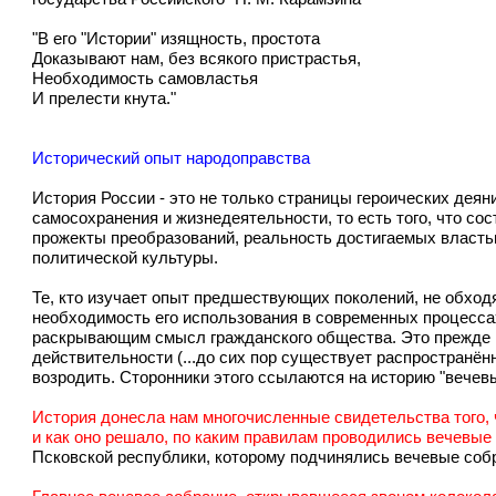
"В его "Истории" изящность, простота
Доказывают нам, без всякого пристрастья,
Необходимость самовластья
И прелести кнута."
Исторический опыт народоправства
История России - это не только страницы героических деян
самосохранения и жизнедеятельности, то есть того, что с
прожекты преобразований, реальность достигаемых властью
политической культуры.
Те, кто изучает опыт предшествующих поколений, не обход
необходимость его использования в современных процессах
раскрывающим смысл гражданского общества. Это прежде все
действительности (...до сих пор существует распространё
возродить. Сторонники этого ссылаются на историю "вечевых
История донесла нам многочисленные свидетельства того, 
и как оно решало, по каким правилам проводились вечевые
Псковской республики, которому подчинялись вечевые собра