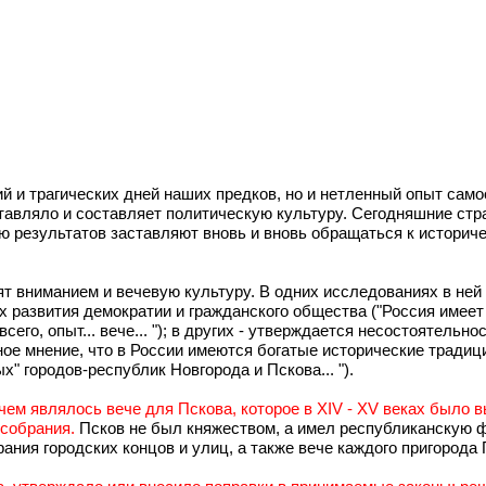
ий и трагических дней наших предков, но и нетленный опыт сам
оставляло и составляет политическую культуру. Сегодняшние ст
 результатов заставляют вновь и вновь обращаться к историче
ят вниманием и вечевую культуру. В одних исследованиях в ней
 развития демократии и гражданского общества ("Россия имеет
го, опыт... вече... "); в других - утверждается несостоятельн
нное мнение, что в России имеются богатые исторические тради
" городов-республик Новгорода и Пскова... ").
чем являлось вече для Пскова, которое в XIV - XV веках было 
 собрания.
Псков не был княжеством, а имел республиканскую 
ния городских концов и улиц, а также вече каждого пригорода 