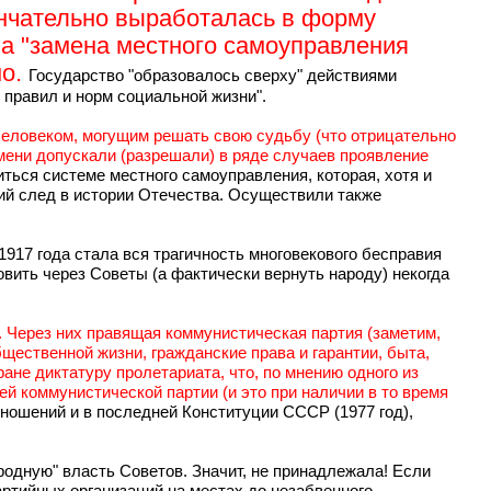
окончательно выработалась в форму
ла "замена местного самоуправления
но.
Государство "образовалось сверху" действиями
 правил и норм социальной жизни".
 человеком, могущим решать свою судьбу (что отрицательно
емени допускали (разрешали) в ряде случаев проявление
житься системе местного самоуправления, которая, хотя и
кий след в истории Отечества. Осуществили также
1917 года стала вся трагичность многовекового бесправия
ить через Советы (а фактически вернуть народу) некогда
. Через них правящая коммунистическая партия (заметим,
щественной жизни, гражданские права и гарантии, быта,
ане диктатуру пролетариата, что, по мнению одного из
й коммунистической партии (и это при наличии в то время
ношений и в последней Конституции СССР (1977 год),
родную" власть Советов. Значит, не принадлежала! Если
артийных организаций на местах до незабвенного