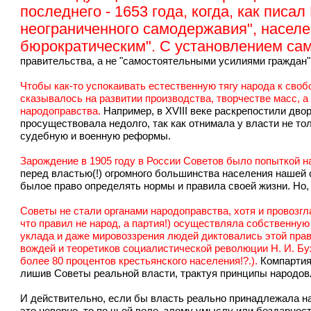
последнего - 1653 года, когда, как писа
неограниченного самодержавия", населе
бюрократическим". С установлением са
правительства, а не "самостоятельными усилиями граждан"
Чтобы как-то успокаивать естественную тягу народа к своб
сказывалось на развитии производства, творчестве масс, а
народоправства.
Например, в XVIII веке раскрепостили двор
просуществовала недолго, так как отнимала у власти не то
судебную и военную реформы.
Зарождение в 1905 году в России Советов было попыткой н
перед властью(!) огромного большинства населения нашей 
былое право определять нормы и правила своей жизни. Но, 
Советы не стали органами народоправства, хотя и провозг
что правил не народ, а партия!) осуществляла собственную
уклада и даже мировоззрения людей диктовались этой прав
вождей и теоретиков социалистической революции Н. И. Бу
более 80 процентов крестьянского населения!?.).
Компартия
лишив Советы реальной власти, трактуя принципы народов
И действительно, если бы власть реально принадлежала нар
это неверно, то по чьей воле, злому умыслу или бездарнос