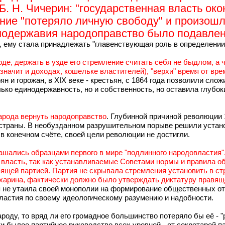
л Б. Н. Чичерин: "государственная власть 
ние "потеряло личную свободу" и произош
модержавия народоправство было подавле
, ему стала принадлежать "главенствующая роль в определении
оде, держать в узде его стремление считать себя не быдлом, а
 значит и доходах, кошельке властителей), "верхи" время от вр
ян и горожан, в XIX веке - крестьян, с 1864 года позволили сло
лько единодержавность, но и собственность, но оставила глубо
арода вернуть народоправство
. Глубинной причиной революции 
страны. В необузданном разрушительном порыве решили установ
в конечном счёте, своей цели революции не достигли.
лашались образцами первого в мире "подлинного народовластия"
 власть, так как устанавливаемые Советами нормы и правила об
ящей партией. Партия не скрывала стремления установить в стр
харина, фактически должно было утверждать диктатуру правяще
 не утаила своей монополии на формирование общественных от
ластия по своему идеологическому разумению и надобности.
оду, то вряд ли его громадное большинство потеряло бы её - "
ти былое партийное руководство всех уровней - от секретарей п