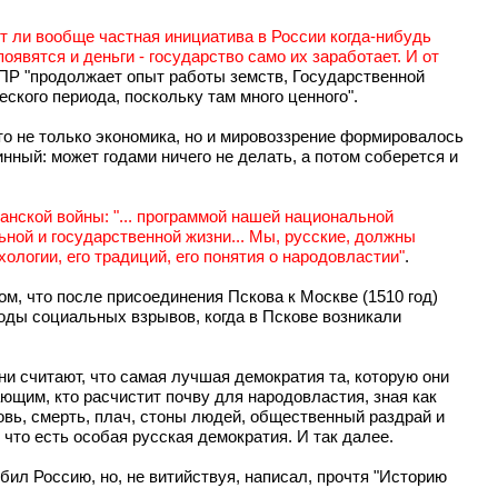
т ли вообще частная инициатива в России когда-нибудь
явятся и деньги - государство само их заработает. И от
ДПР "продолжает опыт работы земств, Государственной
кого периода, поскольку там много ценного".
то не только экономика, но и мировоззрение формировалось
ный: может годами ничего не делать, а потом соберется и
данской войны: "... программой нашей национальной
ной и государственной жизни... Мы, русские, должны
хологии, его традиций, его понятия о народовластии"
.
м, что после присоединения Пскова к Москве (1510 год)
годы социальных взрывов, когда в Пскове возникали
ни считают, что самая лучшая демократия та, которую они
ающим, кто расчистит почву для народовластия, зная как
ровь, смерть, плач, стоны людей, общественный раздрай и
что есть особая русская демократия. И так далее.
бил Россию, но, не витийствуя, написал, прочтя "Историю