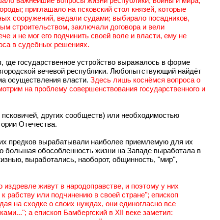
шало важнейшие вопросы жизни республики, войны и мира;
городы; приглашало на псковский стол князей, которые
ных сооружений, ведали судами; выбирало посадников,
ным строительством, заключали договора и вели
че и не мог его подчинить своей воле и власти, ему не
лоса в судебных решениях.
я, где государственное устройство выражалось в форме
овгородской вечевой республики. Любопытствующий найдёт
зма осуществления власти.
Здесь лишь коснёмся вопроса о
осмотрим на проблему совершенствования государственного и
, псковичей, других сообществ) или необходимостью
тории Отечества.
аших предков вырабатывали наиболее приемлемую для их
о большая обособленность жизни на Западе выработала в
изнью, выработались, наоборот, общинность, "мир",
о издревле живут в народоправстве, и поэтому у них
 к рабству или подчинению в своей стране"; епископ
ая на сходке о своих нуждах, они единогласно все
ми..."; а епископ Бамбергский в XII веке заметил: