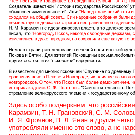
"Честность же и товарищество среди них (славян - А. Л.) та
Создатель известной "Истории государства Российского" у
обыкновениями вольности". Или:
"Народ славянский хотя и
сходился на общий совет... Сии народные собрания были д
неизвестную в державах строгого неограниченного единовла
Н. М. Карамзин не идеализировал власть в то далекое врем
писал, что "
Новгород, Псков, некогда свободные державы, 
изменились в духе народном, но сохраняли еще какую-то в
Немало страниц исследованию вечевой политической культу
Пскова и Вятки". Для жителей Псковщины весьма любопытно
других состоит и из "псковской" народности.
В известном для многих псковичей "Спутнике по древнему П
сравнивая вече в Пскове и Новгороде, их влияние на много
новгородское. О том, что Псков был более демократичен, ч
историк академик С. Ф. Платонов
. "Самостоятельность Пско
стремление великорусского племени к государственному о
Здесь особо подчеркнём, что российские 
Карамзин, Т. Н. Грановский, С. М. Соловь
И. Я. Фроянов, В. Л. Янин и другие четк
употребляли именно это слово, а не на