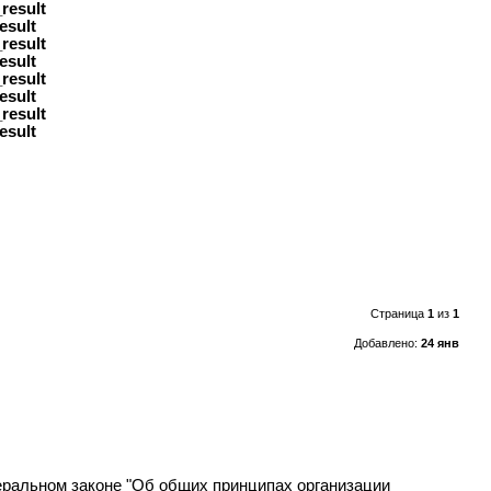
result
esult
result
esult
result
esult
result
esult
Страница
1
из
1
Добавлено:
24 янв
деральном законе "Об общих принципах организации