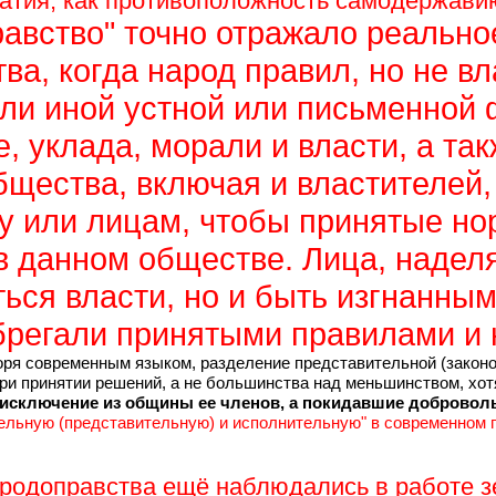
ратия, как противоположность самодержави
авство" точно отражало реально
ва, когда народ правил, но не в
или иной устной или письменной
 уклада, морали и власти, а так
щества, включая и властителей,
у или лицам, чтобы принятые но
в данном обществе. Лица, надел
ться власти, но и быть изгнанны
брегали принятыми правилами и
воря современным языком, разделение представительной (закон
ри принятии решений, а не большинства над меньшинством, хот
ь исключение из общины ее членов, а покидавшие добровол
тельную (представительную) и исполнительную" в современном п
родоправства ещё наблюдались в работе зе