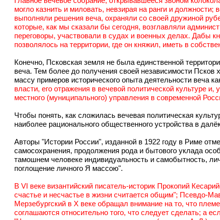
Главное вечевое собрание, открывавшееся звоном колокол
могло казнить и миловать, невзирая на ранги и должности;
выполняли решения веча, охраняли со своей дружиной руб
которые, как мы сказали бы сегодня, возглавляли админис
переговоры, участвовали в судах и военных делах. Дабы княз
позволялось на территории, где он княжил, иметь в собств
Конечно, Псковская земля не была единственной территорие
веча. Тем более до получения своей независимости Псков
массу примеров исторического опыта деятельности веча к
власти, его отражения в вечевой политической культуре и,
местного (муниципального) управления в современной Росс
Чтобы понять, как сложилась вечевая политическая культу
наиболее рационального общественного устройства в далё
Авторы "Истории России", изданной в 1922 году в Риме о
самосохранения, продолжения рода и бытового уклада осо
тамошнем человеке индивидуальность и самобытность, личн
поглощение личного Я массою".
В VI веке византийский писатель-историк Прокопий Кесарий
счастье и несчастье в жизни считается общим"; Псевдо-Мав
Мерзебургский в X веке обращал внимание на то, что племе
соглашаются относительно того, что следует сделать; а если