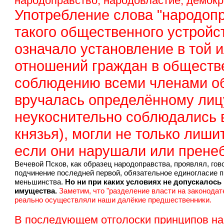
народоправство, народовластие, демок
Употребление слова "народопр
такого общественного устройст
означало установление в той 
отношений граждан в обществе,
соблюдению всеми членами об
вручалась определённому лиц
неукоснительно соблюдались 
князья), могли не только лиши
если они нарушали или прене
Вечевой Псков, как образец народоправства, проявлял, го
подчинение последней первой, обязательное единогласие п
меньшинства.
Но ни при каких условиях не допускалос
имущества.
Заметим, что "разделение власти на законода
реально осуществляли наши далёкие предшественники.
В последующем отголоски принципов на