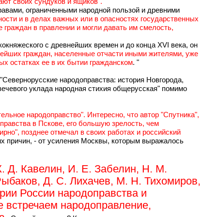
рают своих сундуков и ящиков".
правами, ограниченными народной пользой и древними
ности и в делах важных или в опасностях государственных
 граждан в правлении и могли давать им смелость,
кокняжеского с древнейших времен и до конца XVI века, он
нейших граждан, населенные отчасти иными жителями, уже
ых остатках ее в их бытии гражданском
. "
 "Севернорусские народоправства: история Новгорода,
-вечевого уклада народная стихия общерусская" помимо
тельное народоправство". Интересно, что автор "Спутника",
правства в Пскове, его большую зрелость, чем
ирно", позднее отмечал в своих работах и российский
них причин, - от усиления Москвы, которым выражалось
 Д. Кавелин, И. Е. Забелин, Н. М.
Рыбаков, Д. С. Лихачев, М. Н. Тихомиров,
тории России народоправства и
же встречаем народоправление,