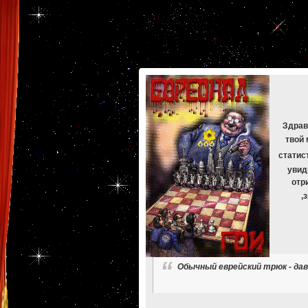
[phpBB Debug] PHP Warning
: in file
[ROOT]/phpbb/db/driver/mysqli.php
on line
265
:
mysqli_f
[phpBB Debug] PHP Warning
: in file
[ROOT]/phpbb/db/driver/mysqli.php
on line
329
:
mysqli_f
[phpBB Debug] PHP Warning
: in file
[ROOT]/phpbb/db/driver/mysqli.php
on line
265
:
mysqli_f
[phpBB Debug] PHP Warning
: in file
[ROOT]/phpbb/db/driver/mysqli.php
on line
329
:
mysqli_f
[phpBB Debug] PHP Warning
: in file
[ROOT]/phpbb/db/driver/mysqli.php
on line
265
:
mysqli_f
[phpBB Debug] PHP Warning
: in file
[ROOT]/phpbb/db/driver/mysqli.php
on line
329
:
mysqli_f
[phpBB Debug] PHP Warning
: in file
[ROOT]/phpbb/db/driver/mysqli.php
on line
265
:
mysqli_f
[phpBB Debug] PHP Warning
: in file
[ROOT]/phpbb/db/driver/mysqli.php
on line
329
:
mysqli_f
Здрав
твой 
статис
увид
отр
,
Обычный еврейский трюк - дав