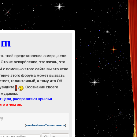
om
ить твоё представление о мире, если
. Это не оскорбление, это жизнь, это
 И с помощью этого сайта вы это ясно
Чтение этого форума может вызвать
ртист, талантливый, а тому что ОН
 увидите
.Осознание своего
ь мудаком.
т цепи, расправляют крылья.
ете о чем он.
(
zarubezhom-Столешников
)