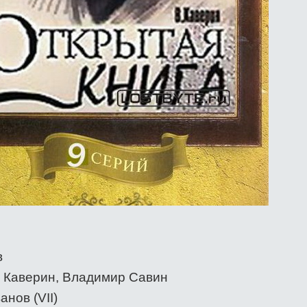
в
 Каверин, Владимир Савин
нов (VII)