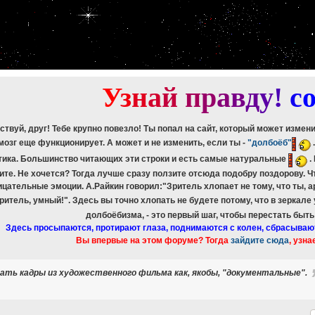
etch_assoc(): Couldn't fetch mysqli_result
ree_result(): Couldn't fetch mysqli_result
etch_assoc(): Couldn't fetch mysqli_result
ree_result(): Couldn't fetch mysqli_result
etch_assoc(): Couldn't fetch mysqli_result
ree_result(): Couldn't fetch mysqli_result
etch_assoc(): Couldn't fetch mysqli_result
ree_result(): Couldn't fetch mysqli_result
У
з
н
а
й
п
р
а
в
д
у
!
c
ствуй, друг! Тебе крупно повезло! Ты попал на сайт, который может измен
мозг еще функционирует. А может и не изменить, если ты -
"долбоёб"
тика. Большинство читающих эти строки и есть самые натуральные
.
ите. Не хочется? Тогда лучше сразу ползите отсюда подобру поздорову. 
ицательные эмоции. А.Райкин говорил:"Зритель хлопает не тому, что ты, а
зритель, умный!". Здесь вы точно хлопать не будете потому, что в зеркале
долбоёбизма, - это первый шаг, чтобы перестать быт
Здесь просыпаются, протирают глаза, поднимаются с колен, сбрасываю
Вы впервые на этом форуме? Тогда
зайдите сюда
, узна
ать кадры из художественного фильма как, якобы, "документальные".