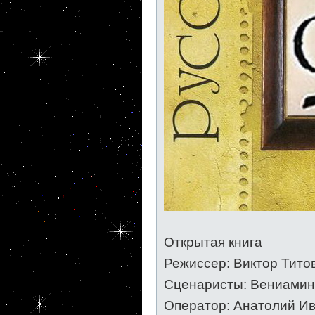
Открытая книга
Режиссер: Виктор Тито
Сценаристы: Вениамин
Оператор: Анатолий Ива