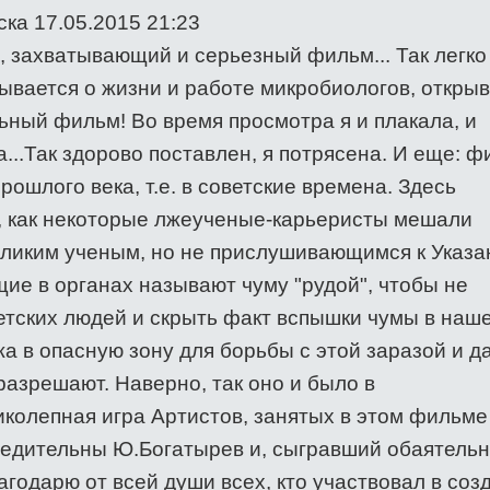
ка 17.05.2015 21:23
 захватывающий и серьезный фильм... Так легко
зывается о жизни и работе микробиологов, откры
ьный фильм! Во время просмотра я и плакала, и
...Так здорово поставлен, я потрясена. И еще: ф
рошлого века, т.е. в советские времена. Здесь
, как некоторые лжеученые-карьеристы мешали
ликим ученым, но не прислушивающимся к Указ
ие в органах называют чуму "рудой", чтобы не
ветских людей и скрыть факт вспышки чумы в наш
а в опасную зону для борьбы с этой заразой и д
разрешают. Наверно, так оно и было в
иколепная игра Артистов, занятых в этом фильме
бедительны Ю.Богатырев и, сыгравший обаятельн
агодарю от всей души всех, кто участвовал в соз