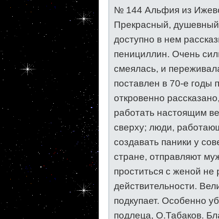
№ 144 Альфия из Ижевс
Прекрасный, душевный,
доступно в нем расска
пенициллин. Очень сил
смеялась, и переживала
поставлен в 70-е годы п
откровенно рассказано
работать настоящим ве
сверху; люди, работающ
создавать паники у со
стране, отправляют муж
проститься с женой не 
действительности. Вел
подкупает. Особенно у
подлеца, О.Табаков. Бл