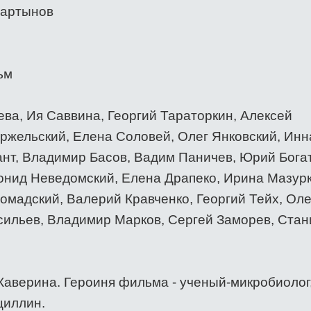
Мартынов
ьм
ева, Ия Саввина, Георгий Тараторкин, Алексей
ржельский, Елена Соловей, Олег Янковский, Инн
ант, Владимир Басов, Вадим Паничев, Юрий Бога
нид Неведомский, Елена Драпеко, Ирина Мазурк
омадский, Валерий Кравченко, Георгий Тейх, Оле
ильев, Владимир Марков, Сергей Заморев, Стан
аверина. Героиня фильма - ученый-микробиолог
циллин.