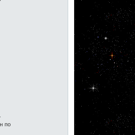
.
н по