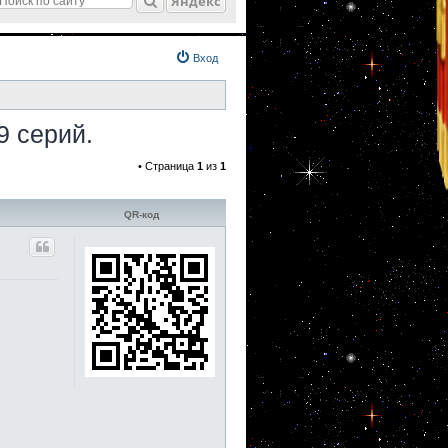
Яндекс
Вход
9 серий.
• Страница
1
из
1
QR-код