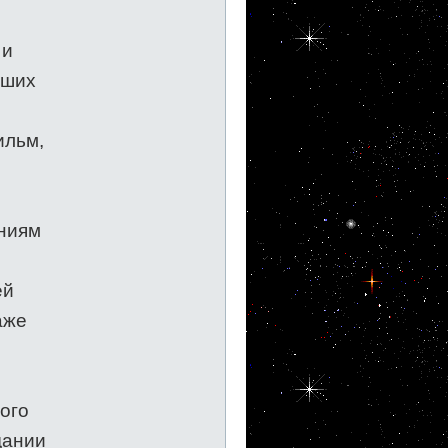
 и
вших
ильм,
аниям
ей
аже
ого
дании