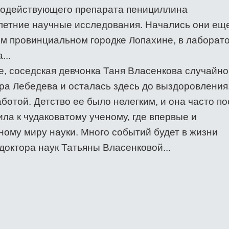
нодействующего препарата пенициллина
етние научные исследования. Начались они еще
ом провинциальном городке Лопахине, в лаборат
...
е, соседская девчонка Таня Власенкова случайно
ора Лебедева и осталась здесь до выздоровления
ботой. Детство ее было нелегким, и она часто п
ла к чудаковатому ученому, где впервые и
ному миру науки. Много событий будет в жизни
доктора наук Татьяны Власенковой...