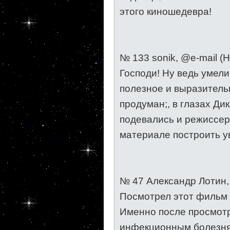
этого киношедевра!
№ 133 sonik, @e-mail (
Господи! Ну ведь умели
полезное и выразитель
продуман;, в глазах Ди
подевались и режиссер
материале построить у
№ 47 Александр Лотин, 
Посмотрел этот фильм в
Именно после просмотр
инфекционным болезням