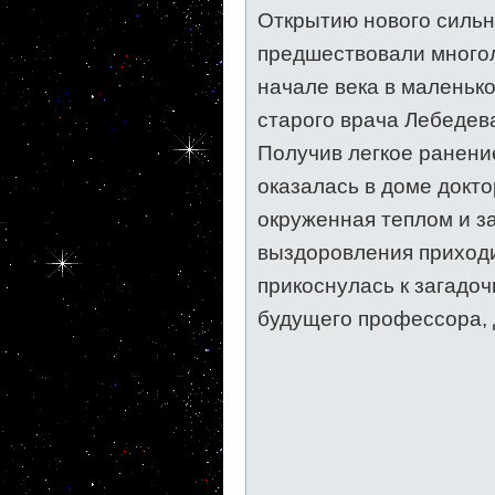
Открытию нового силь
предшествовали многол
начале века в маленьк
старого врача Лебедева
Получив легкое ранени
оказалась в доме докт
окруженная теплом и за
выздоровления приходи
прикоснулась к загадоч
будущего профессора, 