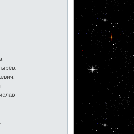
а
тырёв,
евич,
г
ислав
,