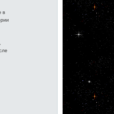
 в
ории
,
осле