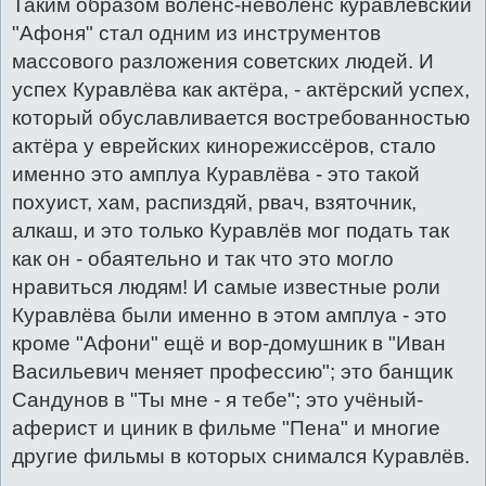
Таким образом воленс-неволенс куравлёвский
"Афоня" стал одним из инструментов
массового разложения советских людей. И
успех Куравлёва как актёра, - актёрский успех,
который обуславливается востребованностью
актёра у еврейских кинорежиссёров, стало
именно это амплуа Куравлёва - это такой
похуист, хам, распиздяй, рвач, взяточник,
алкаш, и это только Куравлёв мог подать так
как он - обаятельно и так что это могло
нравиться людям! И самые известные роли
Куравлёва были именно в этом амплуа - это
кроме "Афони" ещё и вор-домушник в "Иван
Васильевич меняет профессию"; это банщик
Сандунов в "Ты мне - я тебе"; это учёный-
аферист и циник в фильме "Пена" и многие
другие фильмы в которых снимался Куравлёв.