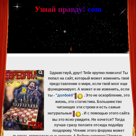
[phpBB Debug] PHP Warning
: in file
[ROOT]/phpbb/db/driver/mysqli.php
on line
265
:
mysqli_fetch_assoc(): Couldn't fetch mysqli_result
У
з
н
а
й
п
р
а
в
д
у
!
c
om
[phpBB Debug] PHP Warning
: in file
[ROOT]/phpbb/db/driver/mysqli.php
on line
329
:
mysqli_free_result(): Couldn't fetch mysqli_result
[phpBB Debug] PHP Warning
: in file
[ROOT]/phpbb/db/driver/mysqli.php
on line
265
:
mysqli_fetch_assoc(): Couldn't fetch mysqli_result
[phpBB Debug] PHP Warning
: in file
[ROOT]/phpbb/db/driver/mysqli.php
on line
329
:
mysqli_free_result(): Couldn't fetch mysqli_result
[phpBB Debug] PHP Warning
: in file
[ROOT]/phpbb/db/driver/mysqli.php
on line
265
:
mysqli_fetch_assoc(): Couldn't fetch mysqli_result
[phpBB Debug] PHP Warning
: in file
[ROOT]/phpbb/db/driver/mysqli.php
on line
329
:
mysqli_free_result(): Couldn't fetch mysqli_result
[phpBB Debug] PHP Warning
: in file
[ROOT]/phpbb/db/driver/mysqli.php
on line
265
:
mysqli_fetch_assoc(): Couldn't fetch mysqli_result
[phpBB Debug] PHP Warning
: in file
[ROOT]/phpbb/db/driver/mysqli.php
on line
329
:
mysqli_free_result(): Couldn't fetch mysqli_result
Здравствуй, друг! Тебе крупно повезло! Ты
попал на сайт, который может изменить твоё
представление о мире, если твой мозг еще
функционирует. А может и не изменить, если
ты -
"долбоёб"
. Это не оскорбление, это
жизнь, это статистика. Большинство
читающих эти строки и есть самые
натуральные
. И с помощью этого сайта
вы это ясно увидите. Не хочется? Тогда
лучше сразу ползите отсюда подобру
поздорову. Чтение этого форума может