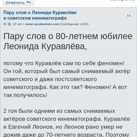
Ответить
Пару слов о Леониде Куравлёве
и советском кинематографе
С
#1
10 окт
»
www.zarubezhom.com
(Сообщения:
1480
)
о
о
Пару слов о 80-летнем юбилее
б
щ
е
Леонида Куравлёва,
н
и
е
потому что Куравлёв сам по себе феномен!
Он гой, который был самый снимаемый актёр
советского и даже постсоветского
кинематографа. Как это так? Феномен! А вот
так получилось!
2 гоя были одними из самых снимаемых
актёров советского кинематографа. Куравлёв
и Евгений Леонов, но Леонов рано умер не
дожив даже до 70-летнего возраста. Поэтому