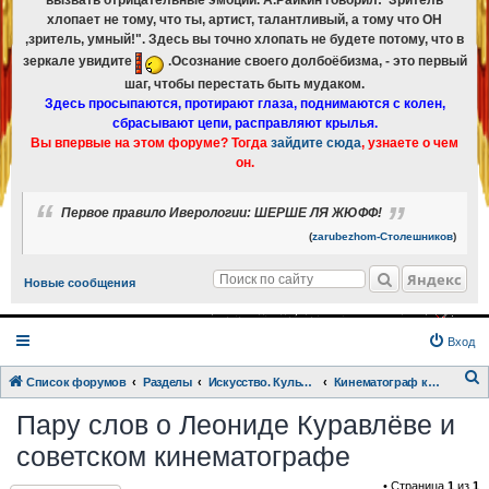
вызвать отрицательные эмоции. А.Райкин говорил:"Зритель
хлопает не тому, что ты, артист, талантливый, а тому что ОН
,зритель, умный!". Здесь вы точно хлопать не будете потому, что в
зеркале увидите
.Осознание своего долбоёбизма, - это первый
шаг, чтобы перестать быть мудаком.
Здесь просыпаются, протирают глаза, поднимаются с колен,
сбрасывают цепи, расправляют крылья.
Вы впервые на этом форуме? Тогда
зайдите сюда
, узнаете о чем
он.
Первое правило Иверологии: ШЕРШЕ ЛЯ ЖЮФФ!
(
zarubezhom-Столешников
)
Яндекс
Новые сообщения
Вход
Список форумов
Разделы
Искусство. Культурка. Кинцо.
Кинематограф как орудие разрушения страны
о
Пару слов о Леониде Куравлёве и
и
советском кинематографе
с
• Страница
1
из
1
к