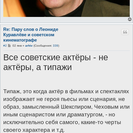
Re: Пару слов о Леониде
Куравлёве и советском
кинематографе
С
#2
02 янв
»
arhiv
(Сообщения:
339
)
о
о
Все советские актёры - не
б
щ
е
актёры, а типажи
н
и
е
Типаж, это когда актёр в фильмах и спектаклях
изображает не героя пьесы или сценария, не
образ, замысленный Шекспиром, Чеховым или
иным сценаристом или драматургом, - но
исключительно себя самого, какие-то черты
своего характера и т.д.