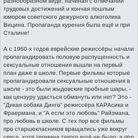
разнообразном виде, начиная с отмечаний
трудовых достижений и кончая пошлым
юмором советского дежурного алкоголика
Вицина. Пропаганда курения была ещё и при
Сталине!
А с 1960-х годов еврейские режиссёры начали
пропагандировать половую распущенность и
сексуальные отношения вышли на первый
план даже в школе. Первые фильмы которые
пропагандировали сексуальные отношения в
школе - это были жыдовские пробные шары, -
как цензуру удасться обмануть или нет? Это -
"Дикая собака Динго" режиссёра КАРАсика и
Фраермана, и "А если это любовь" Райзмана,
про любовь в школе. С тех пор все фильмы
про старшекласников вращались уже вокруг
секса, хотя термина такого ещё не было; а про