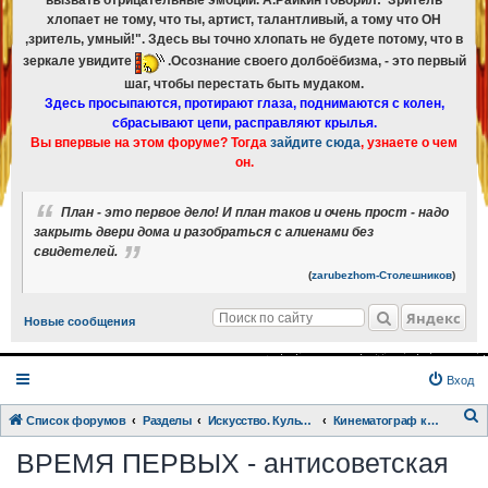
вызвать отрицательные эмоции. А.Райкин говорил:"Зритель
хлопает не тому, что ты, артист, талантливый, а тому что ОН
,зритель, умный!". Здесь вы точно хлопать не будете потому, что в
зеркале увидите
.Осознание своего долбоёбизма, - это первый
шаг, чтобы перестать быть мудаком.
Здесь просыпаются, протирают глаза, поднимаются с колен,
сбрасывают цепи, расправляют крылья.
Вы впервые на этом форуме? Тогда
зайдите сюда
, узнаете о чем
он.
План - это первое дело! И план таков и очень прост - надо
закрыть двери дома и разобраться с алиенами без
свидетелей.
(
zarubezhom-Столешников
)
Яндекс
Новые сообщения
Вход
Список форумов
Разделы
Искусство. Культурка. Кинцо.
Кинематограф как орудие разрушения страны
о
ВРЕМЯ ПЕРВЫХ - антисоветская
и