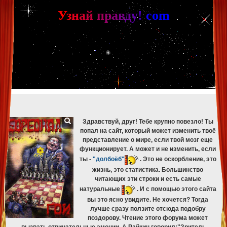
[phpBB Debug] PHP Warning
: in file
[ROOT]/phpbb/db/driver/mysqli.php
on line
265
:
mysqli_fetch_assoc(): Couldn't fetch mysqli_result
У
з
н
а
й
п
р
а
в
д
у
!
c
om
[phpBB Debug] PHP Warning
: in file
[ROOT]/phpbb/db/driver/mysqli.php
on line
329
:
mysqli_free_result(): Couldn't fetch mysqli_result
[phpBB Debug] PHP Warning
: in file
[ROOT]/phpbb/db/driver/mysqli.php
on line
265
:
mysqli_fetch_assoc(): Couldn't fetch mysqli_result
[phpBB Debug] PHP Warning
: in file
[ROOT]/phpbb/db/driver/mysqli.php
on line
329
:
mysqli_free_result(): Couldn't fetch mysqli_result
[phpBB Debug] PHP Warning
: in file
[ROOT]/phpbb/db/driver/mysqli.php
on line
265
:
mysqli_fetch_assoc(): Couldn't fetch mysqli_result
[phpBB Debug] PHP Warning
: in file
[ROOT]/phpbb/db/driver/mysqli.php
on line
329
:
mysqli_free_result(): Couldn't fetch mysqli_result
[phpBB Debug] PHP Warning
: in file
[ROOT]/phpbb/db/driver/mysqli.php
on line
265
:
mysqli_fetch_assoc(): Couldn't fetch mysqli_result
[phpBB Debug] PHP Warning
: in file
[ROOT]/phpbb/db/driver/mysqli.php
on line
329
:
mysqli_free_result(): Couldn't fetch mysqli_result
Здравствуй, друг! Тебе крупно повезло! Ты
попал на сайт, который может изменить твоё
представление о мире, если твой мозг еще
функционирует. А может и не изменить, если
ты -
"долбоёб"
. Это не оскорбление, это
жизнь, это статистика. Большинство
читающих эти строки и есть самые
натуральные
. И с помощью этого сайта
вы это ясно увидите. Не хочется? Тогда
лучше сразу ползите отсюда подобру
поздорову. Чтение этого форума может