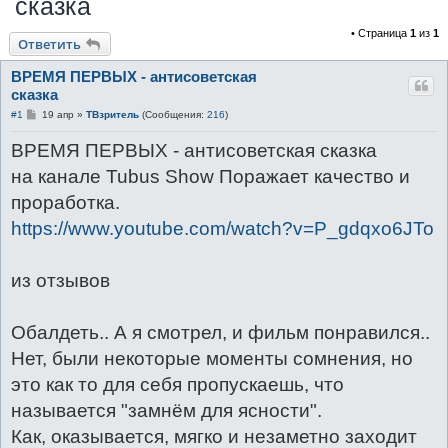
сказка
с
• Страница
1
из
1
к
Ответить
ВРЕМЯ ПЕРВЫХ - антисоветская
сказка
С
#1
19 апр
»
ТВзритель
(Сообщения:
216
)
о
о
ВРЕМЯ ПЕРВЫХ - антисоветская сказка
б
щ
на канале Tubus Show Поражает качество и
е
н
проработка.
и
е
https://www.youtube.com/watch?v=P_gdqxo6JTo
из отзывов
Обалдеть.. А я смотрел, и фильм понравился..
Нет, были некоторые моменты сомнения, но
это как то для себя пропускаешь, что
называется "замнём для ясности".
Как, оказывается, мягко и незаметно заходит