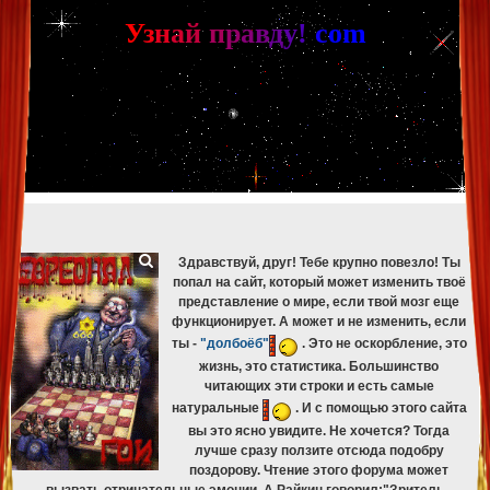
[phpBB Debug] PHP Warning
: in file
[ROOT]/phpbb/db/driver/mysqli.php
on line
265
:
mysqli_fetch_assoc(): Couldn't fetch mysqli_result
У
з
н
а
й
п
р
а
в
д
у
!
c
om
[phpBB Debug] PHP Warning
: in file
[ROOT]/phpbb/db/driver/mysqli.php
on line
329
:
mysqli_free_result(): Couldn't fetch mysqli_result
[phpBB Debug] PHP Warning
: in file
[ROOT]/phpbb/db/driver/mysqli.php
on line
265
:
mysqli_fetch_assoc(): Couldn't fetch mysqli_result
[phpBB Debug] PHP Warning
: in file
[ROOT]/phpbb/db/driver/mysqli.php
on line
329
:
mysqli_free_result(): Couldn't fetch mysqli_result
[phpBB Debug] PHP Warning
: in file
[ROOT]/phpbb/db/driver/mysqli.php
on line
265
:
mysqli_fetch_assoc(): Couldn't fetch mysqli_result
[phpBB Debug] PHP Warning
: in file
[ROOT]/phpbb/db/driver/mysqli.php
on line
329
:
mysqli_free_result(): Couldn't fetch mysqli_result
[phpBB Debug] PHP Warning
: in file
[ROOT]/phpbb/db/driver/mysqli.php
on line
265
:
mysqli_fetch_assoc(): Couldn't fetch mysqli_result
[phpBB Debug] PHP Warning
: in file
[ROOT]/phpbb/db/driver/mysqli.php
on line
329
:
mysqli_free_result(): Couldn't fetch mysqli_result
Здравствуй, друг! Тебе крупно повезло! Ты
попал на сайт, который может изменить твоё
представление о мире, если твой мозг еще
функционирует. А может и не изменить, если
ты -
"долбоёб"
. Это не оскорбление, это
жизнь, это статистика. Большинство
читающих эти строки и есть самые
натуральные
. И с помощью этого сайта
вы это ясно увидите. Не хочется? Тогда
лучше сразу ползите отсюда подобру
поздорову. Чтение этого форума может