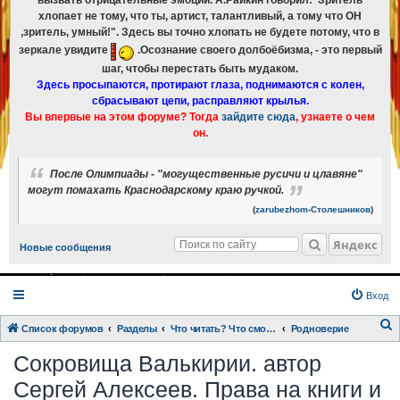
вызвать отрицательные эмоции. А.Райкин говорил:"Зритель
хлопает не тому, что ты, артист, талантливый, а тому что ОН
,зритель, умный!". Здесь вы точно хлопать не будете потому, что в
зеркале увидите
.Осознание своего долбоёбизма, - это первый
шаг, чтобы перестать быть мудаком.
Здесь просыпаются, протирают глаза, поднимаются с колен,
сбрасывают цепи, расправляют крылья.
Вы впервые на этом форуме? Тогда
зайдите сюда
, узнаете о чем
он.
После Олимпиады - "могущественные русичи и цлавяне"
могут помахать Краснодарскому краю ручкой.
(
zarubezhom-Столешников
)
Яндекс
Новые сообщения
Вход
Список форумов
Разделы
Что читать? Что смотреть? Книги и фильмы в кратком изложении
Родноверие
о
Сокровища Валькирии. автор
и
Сергей Алексеев. Права на книги и
с