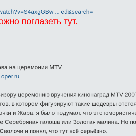
/watch?v=S4axgGBw ... ed&search=
жно поглазеть тут.
ва на церемонии MTV
oper.ru
визору церемонию вручения кинонаград MTV 200
тов, в котором фигурируют такие шедевры отстоя
очки и Жара, я было подумал, что это юмористич
де Серебряная галоша или Золотая малина. Но п
Сволочи и понял, что тут всё серьёзно.