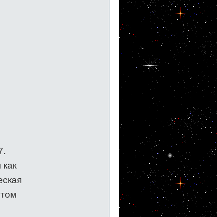
7.
 как
еская
отом