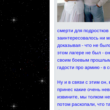
смерти для подростков 
заинтересовалось ни мн
доказывая - что не был
этом лагере не был - о
своим боевым прошлым 
гадости про армию - в 
Ну и в связи с этим он
принес какие очень не
извините, мы толком не
потом раскопали, что та