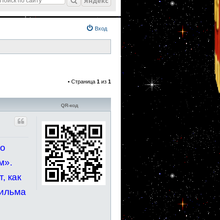
Яндекс
Вход
• Страница
1
из
1
QR-код
го
м».
, как
фильма
,