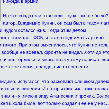
никогда в армии.
На что создатели отвечали - ну как же не было
автор, Владимир Кунин, он сам был в таком лаг
и чудом остался жив. Тогда этим делом
ого, ни мало - ФСБ, и стало поднимать архивы,
о такого. При этом выяснилось, что Кунин не толь
н вообще не воевал, фронта не видел. Хотя до эт
очень гордился и много на эту тему написал вс
советское время, правда, писал прелести.
, видимо, испугался, что раскопают слишком далек
внятные извинения. И авторы фильма тоже сказал
 знали - я имею в виду Атанесяна и прочих. Более
кая школа была, вот только создали ее не у нас, 