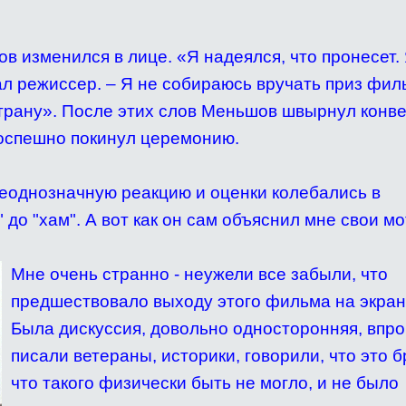
в изменился в лице. «Я надеялся, что пронесет.
ал режиссер. – Я не собираюсь вручать приз фил
трану». После этих слов Меньшов швырнул конве
поспешно покинул церемонию.
неоднозначную реакцию и оценки колебались в
 до "хам". А вот как он сам объяснил мне свои м
Мне очень странно - неужели все забыли, что
предшествовало выходу этого фильма на экра
Была дискуссия, довольно односторонняя, впро
писали ветераны, историки, говорили, что это б
что такого физически быть не могло, и не было