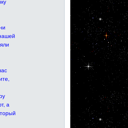
нку
ни
 нашей
няли
час
ите,
ру
т, а
оторый