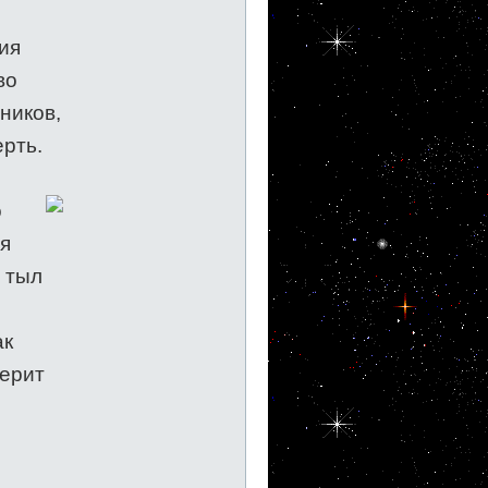
ия
во
ников,
рть.
о
ая
й тыл
ак
верит