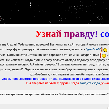
etch_assoc(): Couldn't fetch mysqli_result
ree_result(): Couldn't fetch mysqli_result
etch_assoc(): Couldn't fetch mysqli_result
ree_result(): Couldn't fetch mysqli_result
etch_assoc(): Couldn't fetch mysqli_result
ree_result(): Couldn't fetch mysqli_result
etch_assoc(): Couldn't fetch mysqli_result
ree_result(): Couldn't fetch mysqli_result
У
з
н
а
й
п
р
а
в
д
у
!
c
ствуй, друг! Тебе крупно повезло! Ты попал на сайт, который может измен
мозг еще функционирует. А может и не изменить, если ты -
"долбоёб"
тика. Большинство читающих эти строки и есть самые натуральные
.
ите. Не хочется? Тогда лучше сразу ползите отсюда подобру поздорову. 
ицательные эмоции. А.Райкин говорил:"Зритель хлопает не тому, что ты, а
зритель, умный!". Здесь вы точно хлопать не будете потому, что в зеркале
долбоёбизма, - это первый шаг, чтобы перестать быт
Здесь просыпаются, протирают глаза, поднимаются с колен, сбрасываю
Вы впервые на этом форуме? Тогда
зайдите сюда
, узна
емые врачами лекарства убивают на % больше людей, чем наркотики