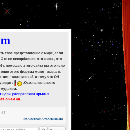
om
ить твоё представление о мире, если
. Это не оскорбление, это жизнь, это
 И с помощью этого сайта вы это ясно
Чтение этого форума может вызвать
ртист, талантливый, а тому что ОН
 увидите
.Осознание своего
ь мудаком.
т цепи, расправляют крылья.
ете о чем он.
"
(
zarubezhom-Столешников
)