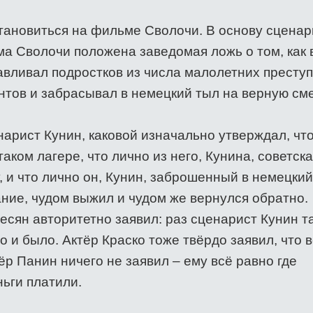
становиться на фильме Сволочи. В основу сценар
а Сволочи положена заведомая ложь о том, как 
вливал подростков из числа малолетних преступ
нтов и забрасывал в немецкий тыл на верную сме
нарист Кунин, каковой изначально утверждал, чт
таком лагере, что лично из него, Кунина, советск
, и что лично он, Кунин, заброшенный в немецки
ние, чудом выжил и чудом же вернулся обратно.
сян авторитетно заявил: раз сценарист Кунин т
но и было. Актёр Краско тоже твёрдо заявил, что 
ёр Панин ничего не заявил – ему всё равно где
ьги платили.