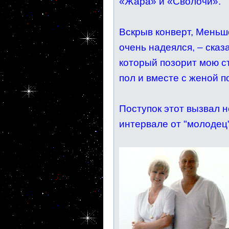
«Жара» и «Сволочи».
Вскрыв конверт, Меньшо
очень надеялся, – сказ
который позорит мою с
пол и вместе с женой 
Поступок этот вызвал 
интервале от "молодец"