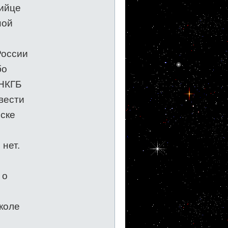
бийце
ной
России
бо
-НКГБ
вести
оске
нет.
 о
коле