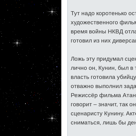
Тут надо коротенько о
художественного фильм
время войны НКВД отла
готовил из них диверса
Ложь эту придумал сце
лично он, Кунин, был в 
власть готовила убийцу
отважно выполнил зада
Режиссёр фильма Атане
говорит – значит, так о
сценаристу Кунину. Акт
сниматься, лишь бы ден