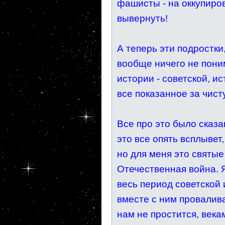
фашисты - на оккупиро
вывернуть!
А теперь эти подростки
вообще ничего не пони
истории - советской, и
все показанное за чист
Все про это было сказан
это все опять всплывет,
но для меня это святые
Отечественная война. Я
весь период советской 
вместе с ним провалива
нам не простится, века