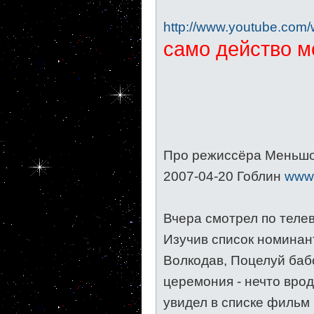
http://www.youtube.com
само действо мо
Про режиссёра Меньшо
2007-04-20 Гоблин
www.
Вчера смотрел по теле
Изучив список номинан
Волкодав, Поцелуй баб
церемония - нечто вро
увидел в списке фильм 