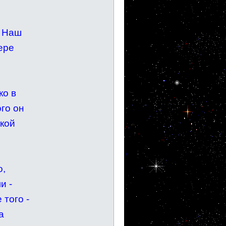
? Наш
ере
ко в
ого он
якой
о,
и -
 того -
а