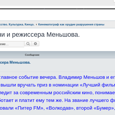
сство. Культурка. Кинцо.
Кинематограф как орудие разрушения страны
чи и режиссера Меньшова.
Поиск
Расширенный поиск
Сообщение
сера Меньшова.
главное событие вечера. Владимир Меньшов и е
 вышли вручать приз в номинации «Лучший филь
ледит за современным российским кино, понимает
ботает и платит ему тем же. На звание лучшего 
овали «Питер FM», «Волкодав», второй «Бумер»