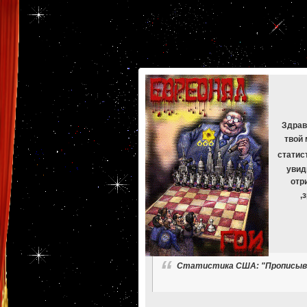
[phpBB Debug] PHP Warning
: in file
[ROOT]/phpbb/db/driver/mysqli.php
on line
265
:
mysqli_f
[phpBB Debug] PHP Warning
: in file
[ROOT]/phpbb/db/driver/mysqli.php
on line
329
:
mysqli_f
[phpBB Debug] PHP Warning
: in file
[ROOT]/phpbb/db/driver/mysqli.php
on line
265
:
mysqli_f
[phpBB Debug] PHP Warning
: in file
[ROOT]/phpbb/db/driver/mysqli.php
on line
329
:
mysqli_f
[phpBB Debug] PHP Warning
: in file
[ROOT]/phpbb/db/driver/mysqli.php
on line
265
:
mysqli_f
[phpBB Debug] PHP Warning
: in file
[ROOT]/phpbb/db/driver/mysqli.php
on line
329
:
mysqli_f
[phpBB Debug] PHP Warning
: in file
[ROOT]/phpbb/db/driver/mysqli.php
on line
265
:
mysqli_f
[phpBB Debug] PHP Warning
: in file
[ROOT]/phpbb/db/driver/mysqli.php
on line
329
:
mysqli_f
Здрав
твой 
статис
увид
отр
,
Статистика США: "Прописыва