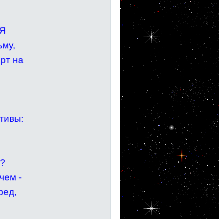
 Я
ьму,
рт на
отивы:
н?
чем -
ред,