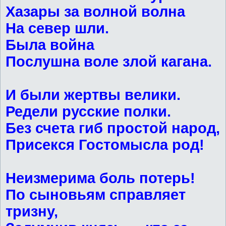
Хазары за волной волна
На север шли.
Была война
Послушна воле злой кагана.
И были жертвы велики.
Редели русские полки.
Без счета гиб простой народ,
Присекся Гостомысла род!
Неизмерима боль потерь!
По сыновьям справляет
тризну,