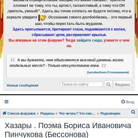
вызвать отрицательные эмоции. А.Райкин говорил:"Зритель
хлопает не тому, что ты, артист, талантливый, а тому что ОН
,зритель, умный!". Здесь вы точно хлопать не будете потому, что в
зеркале увидите
.Осознание своего долбоёбизма, - это первый
шаг, чтобы перестать быть мудаком.
Здесь просыпаются, протирают глаза, поднимаются с колен,
сбрасывают цепи, расправляют крылья.
Вы впервые на этом форуме? Тогда
зайдите сюда
, узнаете о чем
он.
А вы думаете, чем объясняется высокий уровень жизни
отдельных мест? - Только отсутствием гоев.
(
zarubezhom-Столешников
)
Яндекс
Новые сообщения
Вход
Список форумов
Разделы
Что читать? Что смотреть? Книги и фильмы в кратком изложении
Родноверие
о
Хазары . Поэма Бориса Ивановича
и
Пинчукова (Бессонова)
с