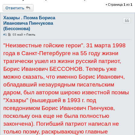
• Страница
1
из
1
к
Ответить
Хазары . Поэма Бориса
Ивановича Пинчукова
(Бессонова)
С
#1
03 май
»
Гость
о
о
"Неизвестные гойские герои". 31 марта 1998
б
щ
года в Санкт-Петербурге на 55 году жизни
е
н
трагически ушел из жизни русский патриот,
и
е
Борис Иванович БЕССОНОВ. Теперь уже
можно сказать, что именно Борис Иванович,
обладавший незаурядным писательским
даром, был автором широко известной поэмы
"Хазары" (вышедшей в 1993 г. под
псевдонимом Борис Иванович Пинчуков,
поскольку она еще не была полностью
закончена). Погибший патриот написал не
только поэму, раскрывающую главные