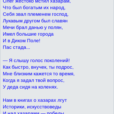
Олег жестоко мстил хазарам,
Что был богатым их народ,
Себя звал племенем господ,
Лукавым другом был славян
Мечи брал данью у полян,
Имел большие города
И в Диком Поле!
Пас стада...
— Я слышу голос поколений!
Как быстро, внучек, ты подрос,
Мне близким кажется то время,
Когда я задал твой вопрос,
У деда сидя на коленях.
Нам в книгах о хазарах лгут
Историки, искусствоведы
И над хазарами — победы