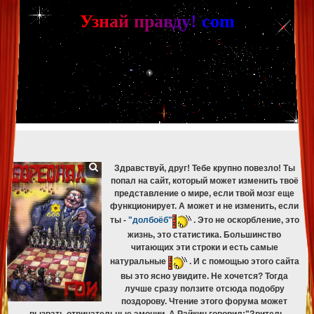
[phpBB Debug] PHP Warning
: in file
[ROOT]/phpbb/db/driver/mysqli.php
on line
265
:
mysqli_fetch_assoc(): Couldn't fetch mysqli_result
У
з
н
а
й
п
р
а
в
д
у
!
c
om
[phpBB Debug] PHP Warning
: in file
[ROOT]/phpbb/db/driver/mysqli.php
on line
329
:
mysqli_free_result(): Couldn't fetch mysqli_result
[phpBB Debug] PHP Warning
: in file
[ROOT]/phpbb/db/driver/mysqli.php
on line
265
:
mysqli_fetch_assoc(): Couldn't fetch mysqli_result
[phpBB Debug] PHP Warning
: in file
[ROOT]/phpbb/db/driver/mysqli.php
on line
329
:
mysqli_free_result(): Couldn't fetch mysqli_result
[phpBB Debug] PHP Warning
: in file
[ROOT]/phpbb/db/driver/mysqli.php
on line
265
:
mysqli_fetch_assoc(): Couldn't fetch mysqli_result
[phpBB Debug] PHP Warning
: in file
[ROOT]/phpbb/db/driver/mysqli.php
on line
329
:
mysqli_free_result(): Couldn't fetch mysqli_result
[phpBB Debug] PHP Warning
: in file
[ROOT]/phpbb/db/driver/mysqli.php
on line
265
:
mysqli_fetch_assoc(): Couldn't fetch mysqli_result
[phpBB Debug] PHP Warning
: in file
[ROOT]/phpbb/db/driver/mysqli.php
on line
329
:
mysqli_free_result(): Couldn't fetch mysqli_result
Здравствуй, друг! Тебе крупно повезло! Ты
попал на сайт, который может изменить твоё
представление о мире, если твой мозг еще
функционирует. А может и не изменить, если
ты -
"долбоёб"
. Это не оскорбление, это
жизнь, это статистика. Большинство
читающих эти строки и есть самые
натуральные
. И с помощью этого сайта
вы это ясно увидите. Не хочется? Тогда
лучше сразу ползите отсюда подобру
поздорову. Чтение этого форума может