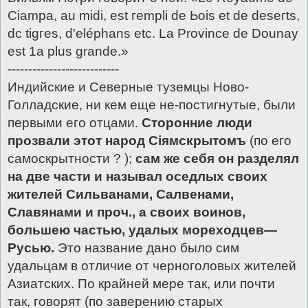
Сiamра, аu midi, еst гemрli dе Ьоis еt dе dеsегts,
dс tigгes, d'eléphans etc. Lа Рrovince dе Dounay
est 1а рlus grande.»
---------------------------
Индийские и Северные туземцы Ново-
Голладские, ни кем еще не-постигнутые, были
первыми его отцами.
Сторонние люди
прозвали этот народ Сiямскрытомъ
(по его
самоскрытности ? );
сам же себя он разделял
на две части и называл оседлых своих
жителей Сильванами, Салвенами,
Славянами и проч., а своих воинов,
большею частью, удалых мореходцев—
Русью.
Это название дано было сим
удальцам в отличие от черноголовых жителей
Азиатских. По крайней мере так, или почти
так, говорят (по заверению старых