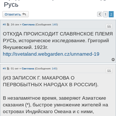
Русь
к
Ответить
1
2
Пред.
С
#8
24 сен
»
Светлана
(Сообщения:
140
)
о
о
ОТКУДА ПРОИСХОДИТ СЛАВЯНСКОЕ ПЛЕМЯ
б
щ
РУСЬ, историческое изследование. Григорий
е
н
Янушевский. 1923г.
и
е
http://svetaland.webgarden.cz/unnamed-19
С
#9
01 окт
»
Светлана
(Сообщения:
140
)
о
о
(ИЗ ЗАПИСОК Г. МАКАРОВА О
б
щ
ПЕРВОБЫТНЫХ НАРОДАХ В РОССИИ).
е
н
и
е
В незапамятное время, заверяют Азиатские
сказания (*), быстрое умножение жителей на
островах Индийскаго Океана и с ними,