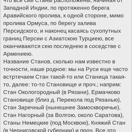
что все сии Станы расположены, начиная от
Западной Индии, по протяженно берега
Аравийского пролива, к одной стороне, мимо
пролива Ормуса, по берегу залива
Персидского, и наконец касаясь сухопутных
границ Персии с Азиатскою Турциею, все
оканчиваются сею последнею в соседстве с
Армениею.
Название Станов, сколько нам известно в
точности, наше родное: мы на Руси еще часто
встртечаем Стан такой-то или Станица такая-
то, далее: то-то Становище и проч.; наприм:
Стан Окологородный (в Рязани), Ермачково
Становище (близ д. Перекола под Рязанью),
Стан Заречный (нынешнее Замоскворечье),
Стан Нагорный (за Волгою, около Саратова),
Станы Немецкие (под Москвою), Княжий Стан
(в Черниговской губернии) и проч. Все это