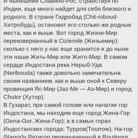
И нынешний Славяно-Рос, странствуя по
Индии, еще много найдет для себя близкого и
родного. В стране Гидробад (Сhit-rоbоud-
Хитробудь), остановят его столько же родные
места, как и выше. Вот город Жизни-Мир
перековерканный в Сiziemilе (Жизьемир):
сколько с него у нас еще хранится и до ныне
эти наши Жить-Мир или Жито-Мир. В самом
сердце Индостана река Нерыб-Уда
(Neribоudа) также довольно замечательна
своим названием, как и выше оной к Северу
провинция Яс-Мир (Jaz-Mir — Аз-Мир) и город
Сhutоr (Хутор).
В Гузарат, при самой голове или начатке гор
Индостана, мы находим еще город Жина-Гор
(Gеnа-Gоr, Жена-Гор); а в самых горах
Индостанских города: Турров(Тоurrоw), На-гор
(Nagor)у Ратигор переиначенный в Rоutingor