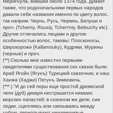
Меригнула, живший около 1374 года, думает
также, что родоначальники первых народов
давали себе названия именно по цвету волос,
так наприм. Чернь, Русь, Чермнь, Белуши и
проч. (Тсhеrny, Rousiу, Тсherтniу, Belоuсhу etс).
Другие отличались лицами и другою
особенностью волос, таковы: Плосконосы,
Широкорожи (Kallamoukу), Кудряки, Мурины
(черные) и проч.
(**) Сколько мне известно первыми
свидетелями существования сих сказок были:
Араб Ягойн (Ягунъ) Турецкий сказочник, и наш
Ханжа (Хаджи) Петунъ Зимковичь.
(***.) "И до сей поры еще простой древесиой
челн (дуб) дикаря нестрашится никаких
морских напастей; в союзном же деле, сии
лодки, сцепляясь или связываясь между
собою, переплывают неизмеримые