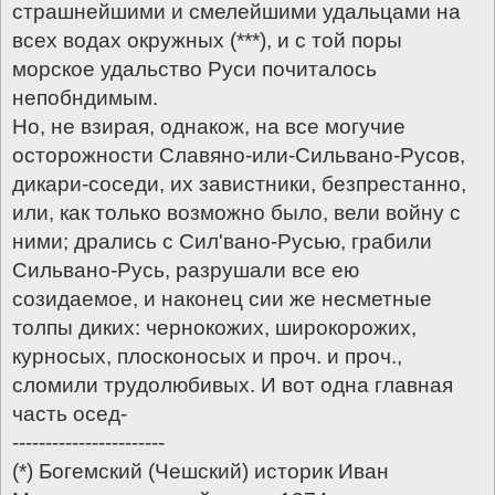
страшнейшими и смелейшими удальцами на
всех водах окружных (***), и с той поры
морское удальство Руси почиталось
непобндимым.
Но, не взирая, однакож, на все могучие
осторожности Славяно-или-Сильвано-Русов,
дикари-соседи, их завистники, безпрестанно,
или, как только возможно было, вели войну с
ними; дрались с Сил'вано-Русью, грабили
Сильвано-Русь, разрушали все ею
созидаемое, и наконец сии же несметные
толпы диких: чернокожих, широкорожих,
курносых, плосконосых и проч. и проч.,
сломили трудолюбивых. И вот одна главная
часть осед-
-----------------------
(*) Богемский (Чешский) историк Иван