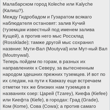
Малабарском город Коleсhе или Kalусhе
(Калиш?).
Между Гидробадом и Гузаратом всякаго
наблюдателя остановят: залив Кучий
(туземцам известный под именем залива
Кущей), а против него мыс Россклад
(Rоssklade); тамже другой мыс сохранил
назвние: Мути-Вал (Mоutуvаl) или Мут-ный Вал
(Mоutnуwаl).
Теперь пойдем по горам, в разных их
направлениях к Северу, за вытесненным
народом здешних прежних туземцев. И вот по
их следам, на пути к Кавказу еще встречаем
отметки тех же близких нам туземцев в
названиях озер: Царей (Тzаrеу), Киефа (Кiefeе)
или Киефта (Кiefe), в городах: Град (Gгаdе),
Ком (Коmе), Сова (Соwа); а против самаго