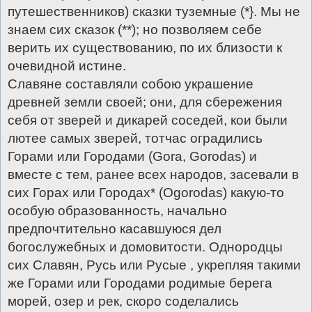
путешественников) сказки туземные (*}. Мы не
знаем сих сказок (**); но позволяем себе
верить их существованию, по их близости к
очевидной истине.
Славяне составляли собою украшение
древней земли своей; они, для сбережения
себя от зверей и дикарей соседей, кои были
лютее самых зверей, тотчас оградились
Горами или Городами (Gоrа, Gоrоdаs) и
вместе с тем, ранее всех народов, засевали в
сих Горах или Городах* (Оgоrоdаs) какую-то
особую образованность, начально
предпочтительно касавшуюся дел
богослужебных и домовитости. Однородцы
сих Славян, Русь или Русые , укрепляя такими
же Горами или Городами родимые берега
морей, озер и рек, скоро соделались