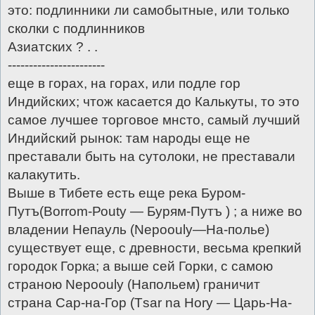
это: подлинники ли самобытные, или только
сколки с подлинников
Азиатских ? . .
-----------------------
еще в горах, на горах, или подле гор
Индийских; чтож касается до Калькуты, то это
самое лучшее торговое мнсто, самый лучший
Индийский рынок: там народы еще не
преставали быть на сутолоки, не преставали
калакутить.
Выше в Тибете есть еще река Буром-
Путъ(Воrrоm-Роutу — Бурям-Путъ ) ; а ниже во
владении Непауль (Nepooulу—На-полье)
существует еще, с древности, весьма крепкий
городок Горка; а выше сей Горки, с самою
страною Neрооulу (Напольем) граничит
страна Сар-на-Гор (Тsar nа Ноrу — Царь-На-