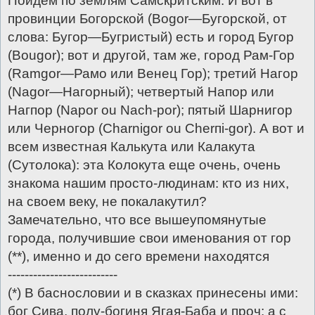
Пойдем по землям Самскритским. И вот в
провинции Богорской (Воgоr—Бугорской, от
слова: Бугор—Бугристый) есть и город Бугор
(Воugоr); вот и другой, там же, город Рам-Гор
(Rаmgоr—Рамо или Венец Гор); третий Нагор
(Nаgоr—Нагорный); четвертый Напор или
Нагпор (Naроr ou Nach-роr); пятый Шарнигор
или Черногор (Сhаrnigоr ou Сhеrпi-gоr). А вот и
всем известная Калькута или Калакута
(Сутолока): эта Колокута еще очень, очень
знакома нашим просто-людинам: кто из них,
на своем веку, не покалакутил?
Замечательно, что все вышеупомянутые
города, получившие свои именования от гор
(**), именно и до сего времени находятся
--------------------------
(*) В баснословии и в сказках принесены ими:
бог Сива, полу-богиня Ягая-Баба и проч; а с