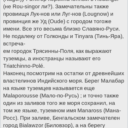
(не Rоu-singor ли?). Замечательны также
провиищя Лук-нов или Луг-нов (Lоugnоw) и
провинция же Уд (Оude) с городом тогоже
имени. Все это весьма близко Славяно-Руси.
Не подалеку от Голконды и Тinуаrа (Тинь-Яра),
встреча-
ем городок Трясинны-Поля, как выражают
туземцы, а иностранцы называют его
Тriаtсhinnо-Роlé.
Наконец посмотрим на остатки от древнейших
властелинов Индийского моря. Берег Малабар
на языке туземцев называется еще
Маlароrоussе (Мало-по-Русь) ; и точно также
один из заливов того же моря сохранил, на
том же языке, туземном имя Маnаrоss (Мана-
Росс). При заливе, Бенгальском замечателен
город Вiаlаwzor (Биловзор), а на берегу