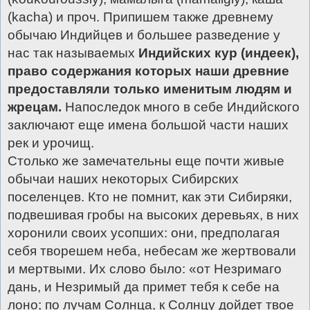
(kасhа) и проч. Припишем также древнему
обычаю Индийцев и большее разведение у
нас так называемых
Индийских кур (индеек),
право содержания которых наши древние
предоставляли только именитым людям и
жрецам.
Напоследок много в себе Индийского
заключают еще имена большой части наших
рек и урочищ.
Столько же замечательны еще почти живые
обычаи наших некоторых Сибирских
поселенцев. Кто не помнит, как эти Сибиряки,
подвешивая гробы на высоких деревьях, в них
хоронили своих усопших: они, предполагая
себя творешем неба, небесам же жертвовали
и мертвыми. Их слово было: «от Незримаго
дань, и Незримый да примет тебя к себе на
лоно; по лучам Солнца, к Солнцу дойдет твое