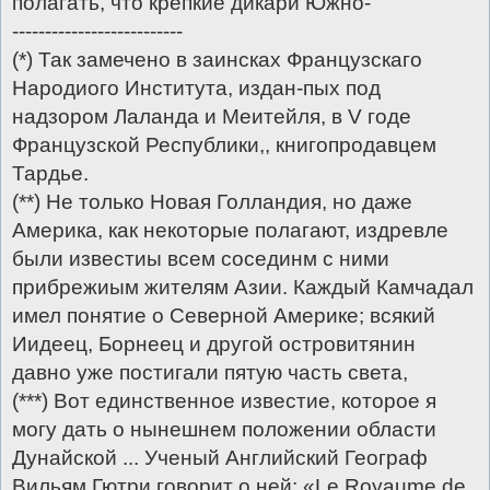
полагать, что крепкие дикари Южно-
--------------------------
(*) Так замечено в заинсках Французскаго
Народиого Института, издан-пых под
надзором Лаланда и Меитейля, в V годе
Французской Республики,, книгопродавцем
Тардье.
(**) Не только Новая Голландия, но даже
Америка, как некоторые полагают, издревле
были известиы всем сосединм с ними
прибрежиым жителям Азии. Каждый Камчадал
имел понятие о Северной Америке; всякий
Иидеец, Борнеец и другой островитянин
давно уже постигали пятую часть света,
(***) Вот единственное известие, которое я
могу дать о нынешнем положении области
Дунайской ... Ученый Английский Географ
Вильям Гютри говорит о ней: «Lе Rоуaumе dе