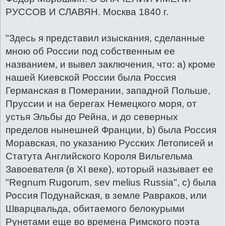
щ
РУССОВ И СЛАВЯН. Москва 1840 г.
е
н
и
е
"Здесь я представил изыскания, сделанные
мною об России под собственным ее
названием, и вывел заключения, что: а) кроме
нашей Киевской России была Россия
Германская в Померании, западной Польше,
Пруссии и на берегах Немецкого моря, от
устья Эльбы до Рейна, и до северных
пределов нынешней Франции, b) была Россия
Моравская, по указанию Русских Летописей и
Статута Английского Короля Вильгельма
Завоевателя (в XI веке), который называет ее
"Regnum Rugorum, sev melius Russia", с) была
Россия Подунайская, в земле Равраков, или
Шварцвальда, обитаемого белокурыми
Рунетами еще во времена Римского поэта