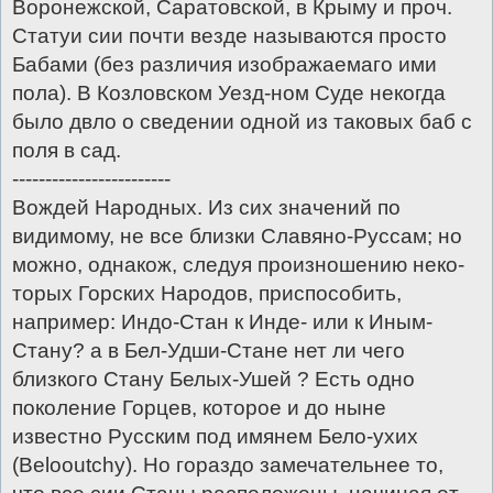
Воронежской, Саратовской, в Крыму и проч.
Статуи сии почти везде называются просто
Бабами (без различия изображаемаго ими
пола). В Козловском Уезд-ном Суде некогда
было двло о сведении одной из таковых баб с
поля в сад.
------------------------
Вождей Народных. Из сих значений по
видимому, не все близки Славяно-Руссам; но
можно, однакож, следуя произношению неко-
торых Горских Народов, приспособить,
например: Индо-Стан к Инде- или к Иным-
Стану? а в Бел-Удши-Стане нет ли чего
близкого Стану Белых-Ушей ? Есть одно
поколение Горцев, которое и до ныне
известно Русским под имянем Бело-ухих
(Вelоoutсhу). Но гораздо замечательнее то,