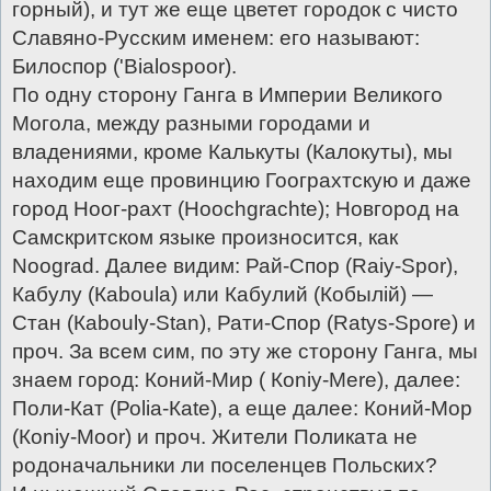
горный), и тут же еще цветет городок с чисто
Славяно-Русcким именем: его называют:
Билоспор ('Вiаlоsрооr).
По одну сторону Ганга в Империи Великого
Могола, между разными городами и
владениями, кроме Калькуты (Калокуты), мы
находим еще провинцию Гоограхтскую и даже
город Ноог-рахт (Hоосhgrасhte); Новгород на
Самскритском языке произносится, как
Nооgrаd. Далее видим: Рай-Спор (Rаiу-Sроr),
Кабулу (Каbоulа) или Кабулий (Кобылiй) —
Стан (Каbоulу-Stan), Рати-Спор (Rаtys-Sроrе) и
проч. За всем сим, по эту же сторону Ганга, мы
знаем город: Коний-Мир ( Коniу-Меrе), далее:
Поли-Кат (Роliа-Каtе), а еще далее: Коний-Мор
(Коniу-Mооr) и проч. Жители Поликата не
родоначальники ли поселенцев Польских?