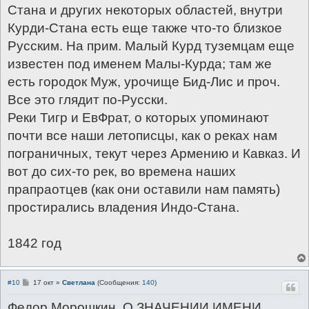
Стана и других некоторых областей, внутри
Курди-Стана есть еще также что-то близкое
Русским. На прим. Малый Курд туземцам еще
известен под именем Малы-Курда; там же
есть городок Муж, урочище Бид-Лис и проч.
Все это глядит по-Русски.
Реки Тигр и ЕвФрат, о которых упоминают
почти все наши летописцы, как о реках нам
пограничных, текут через Армению и Кавказ. И
вот до сих-то рек, во времена наших
прапраотцев (как они оставили нам память)
простирались владения Индо-Стана.
1842 год
С
#10
17 окт
»
Светлана
(Сообщения:
140
)
о
о
Федор Морошкин. О ЗНАЧЕНИИ ИМЕНИ
б