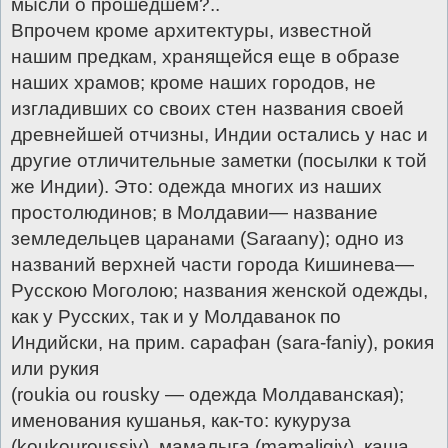
мысли о прошедшем?..
Впрочем кроме архитектуры, известной
нашим предкам, хранящейся еще в образе
наших храмов; кроме наших городов, не
изгладивших со своих стен названия своей
древнейшей отчизны, Индии остались у нас и
другие отличительные заметки (посылки к той
же Индии). Это: одежда многих из наших
простолюдинов; в Молдавии— название
земледельцев царанами (Sаrааnу); одно из
названий верхней части города Кишинева—
Русскою Моголою; названия женской одежды,
как у Русских, так и у Молдаванок по
Индийски, на прим. сарафан (sаrа-fаniу), рокия
или рукия
(rоukiа оu rоuskу — одежда Молдаванская);
именования кушанья, как-то: кукуруза
(kоukоurоussiу), мамалыга (mаmаligiу), каша