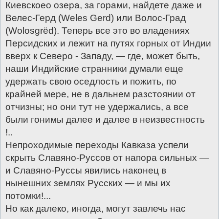
Киевскоео озера, за горами, найдете даже и
Велес-Герд (Wеlеs Gеrd) или Волос-Град
(Wоlоsgrёd). Теперь все это во владениях
Персидских и лежит на путях горных от Индии
вверх к Северо - Западу, — где, может быть,
наши Индийские странники думали еще
удержать свою оседлость и пожить, по
крайней мере, не в дальнем разстоянии от
отчизны; но они тут не удержались, а все
были гонимы далее и далее в неизвестность
!..
Непроходимые переходы Кавказа успели
скрыть Славяно-Руссов от напора сильных —
и Славяно-Руссы явились наконец в
нынешних землях Русских — и мы их
потомки!...
Но как далеко, иногда, могут завлечь нас