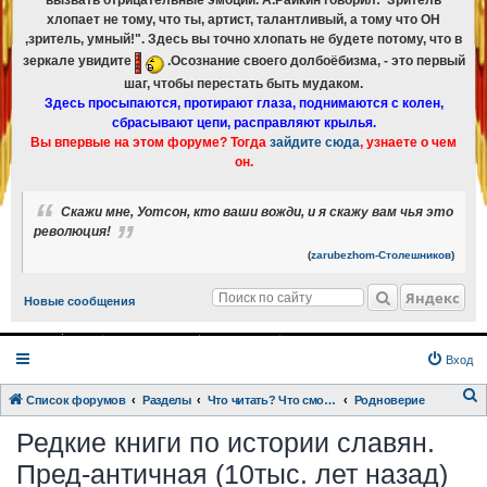
вызвать отрицательные эмоции. А.Райкин говорил:"Зритель
хлопает не тому, что ты, артист, талантливый, а тому что ОН
,зритель, умный!". Здесь вы точно хлопать не будете потому, что в
зеркале увидите
.Осознание своего долбоёбизма, - это первый
шаг, чтобы перестать быть мудаком.
Здесь просыпаются, протирают глаза, поднимаются с колен,
сбрасывают цепи, расправляют крылья.
Вы впервые на этом форуме? Тогда
зайдите сюда
, узнаете о чем
он.
Скажи мне, Уотсон, кто ваши вожди, и я скажу вам чья это
революция!
(
zarubezhom-Столешников
)
Яндекс
Новые сообщения
Вход
Список форумов
Разделы
Что читать? Что смотреть? Книги и фильмы в кратком изложении
Родноверие
о
Редкие книги по истории славян.
и
Пред-античная (10тыс. лет назад)
с