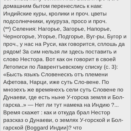
домашним бытом перенеслись к нам:
Индийские куры, кролики и проч. цветы
подсолнечники, кукуруза, просо и проч.
(**) Селения: Нагорье, Загорье, Напорье,
Черногорье, Угорье, Подгорье, Вуг-ры, Бугор и
проч., у нас на Руси, как говорится, сплошь да
рядом! За сим нельзя ли здесь поставить и
слово Нестора. Вот как он говорит в своей
Летописи по Лаврентъевскому списку (с. 3):
«Бысть языкъ Словенескъ отъ племени
Афетова, Нарци, иже суть Сло-вене. По
мнозехъ же времянехъ сели суть Словене по
Дунаеви, где есть ныне У-горска земля и Бол-
гарска..» — Нет ли тут намека на Индию ?...
Время скажет : как и откуда брал Нестор
разсказ о Дунаеви, о землях У-горской и Бол-
гарской (Boggard Индии)? что