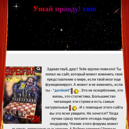
[phpBB Debug] PHP Warning
: in file
[ROOT]/phpbb/db/driver/mysqli.php
on line
265
:
mysqli_fetch_assoc(): Couldn't fetch mysqli_result
У
з
н
а
й
п
р
а
в
д
у
!
c
om
[phpBB Debug] PHP Warning
: in file
[ROOT]/phpbb/db/driver/mysqli.php
on line
329
:
mysqli_free_result(): Couldn't fetch mysqli_result
[phpBB Debug] PHP Warning
: in file
[ROOT]/phpbb/db/driver/mysqli.php
on line
265
:
mysqli_fetch_assoc(): Couldn't fetch mysqli_result
[phpBB Debug] PHP Warning
: in file
[ROOT]/phpbb/db/driver/mysqli.php
on line
329
:
mysqli_free_result(): Couldn't fetch mysqli_result
[phpBB Debug] PHP Warning
: in file
[ROOT]/phpbb/db/driver/mysqli.php
on line
265
:
mysqli_fetch_assoc(): Couldn't fetch mysqli_result
[phpBB Debug] PHP Warning
: in file
[ROOT]/phpbb/db/driver/mysqli.php
on line
329
:
mysqli_free_result(): Couldn't fetch mysqli_result
[phpBB Debug] PHP Warning
: in file
[ROOT]/phpbb/db/driver/mysqli.php
on line
265
:
mysqli_fetch_assoc(): Couldn't fetch mysqli_result
[phpBB Debug] PHP Warning
: in file
[ROOT]/phpbb/db/driver/mysqli.php
on line
329
:
mysqli_free_result(): Couldn't fetch mysqli_result
Здравствуй, друг! Тебе крупно повезло! Ты
попал на сайт, который может изменить твоё
представление о мире, если твой мозг еще
функционирует. А может и не изменить, если
ты -
"долбоёб"
. Это не оскорбление, это
жизнь, это статистика. Большинство
читающих эти строки и есть самые
натуральные
. И с помощью этого сайта
вы это ясно увидите. Не хочется? Тогда
лучше сразу ползите отсюда подобру
поздорову. Чтение этого форума может