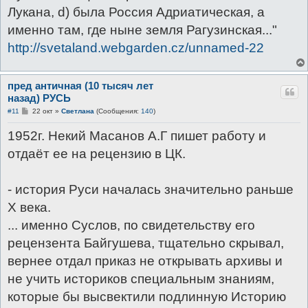
Лукана, d) была Россия Адриатическая, а
именно там, где ныне земля Рагузинская..."
http://svetaland.webgarden.cz/unnamed-22
пред античная (10 тысяч лет
назад) РУСЬ
С
#11
22 окт
»
Светлана
(Сообщения:
140
)
о
о
1952г. Некий Масанов А.Г пишет работу и
б
щ
отдаёт ее на рецензию в ЦК.
е
н
и
е
- история Руси началась значительно раньше
Х века.
... именно Суслов, по свидетельству его
рецензента Байгушева, тщательно скрывал,
вернее отдал приказ не открывать архивы и
не учить историков специальным знаниям,
которые бы высвектили подлинную Историю