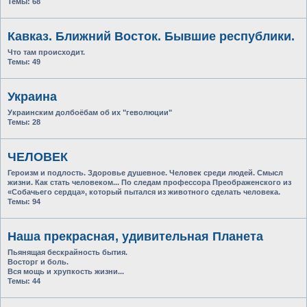
Темы:
68
Кавказ. Ближний Восток. Бывшие республики.
Что там происходит.
Темы:
49
Украина
Украинским долбоёбам об их "геволюции"
Темы:
28
ЧЕЛОВЕК
Героизм и подлость. Здоровье душевное. Человек среди людей. Смысл
жизни. Как стать человеком... По следам профессора Преображенского из
«Собачьего сердца», который пытался из животного сделать человека.
Темы:
94
Наша прекрасная, удивительная Планета
Пьянящая бескрайность бытия.
Восторг и боль.
Вся мощь и хрупкость жизни...
Темы:
44