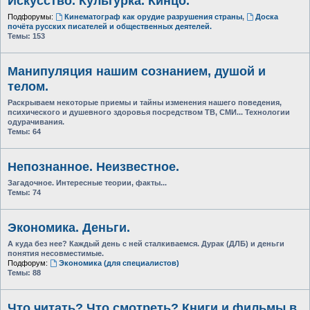
Искусство. Культурка. Кинцо.
Подфорумы:
Кинематограф как орудие разрушения страны
,
Доска
почёта русских писателей и общественных деятелей.
Темы:
153
Манипуляция нашим сознанием, душой и
телом.
Раскрываем некоторые приемы и тайны изменения нашего поведения,
психического и душевного здоровья посредством ТВ, СМИ... Технологии
одурачивания.
Темы:
64
Непознанное. Неизвестное.
Загадочное. Интересные теории, факты...
Темы:
74
Экономика. Деньги.
А куда без нее? Каждый день с ней сталкиваемся. Дурак (ДЛБ) и деньги
понятия несовместимые.
Подфорум:
Экономика (для специалистов)
Темы:
88
Что читать? Что смотреть? Книги и фильмы в