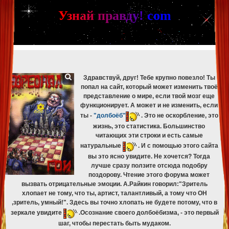
[phpBB Debug] PHP Warning
: in file
[ROOT]/phpbb/db/driver/mysqli.php
on line
265
:
mysqli_fetch_assoc(): Couldn't fetch mysqli_result
У
з
н
а
й
п
р
а
в
д
у
!
c
om
[phpBB Debug] PHP Warning
: in file
[ROOT]/phpbb/db/driver/mysqli.php
on line
329
:
mysqli_free_result(): Couldn't fetch mysqli_result
[phpBB Debug] PHP Warning
: in file
[ROOT]/phpbb/db/driver/mysqli.php
on line
265
:
mysqli_fetch_assoc(): Couldn't fetch mysqli_result
[phpBB Debug] PHP Warning
: in file
[ROOT]/phpbb/db/driver/mysqli.php
on line
329
:
mysqli_free_result(): Couldn't fetch mysqli_result
Здравствуй, друг! Тебе крупно повезло! Ты
попал на сайт, который может изменить твоё
представление о мире, если твой мозг еще
функционирует. А может и не изменить, если
ты -
"долбоёб"
. Это не оскорбление, это
жизнь, это статистика. Большинство
читающих эти строки и есть самые
натуральные
. И с помощью этого сайта
вы это ясно увидите. Не хочется? Тогда
лучше сразу ползите отсюда подобру
поздорову. Чтение этого форума может
вызвать отрицательные эмоции. А.Райкин говорил:"Зритель
хлопает не тому, что ты, артист, талантливый, а тому что ОН
,зритель, умный!". Здесь вы точно хлопать не будете потому, что в
зеркале увидите
.Осознание своего долбоёбизма, - это первый
шаг, чтобы перестать быть мудаком.