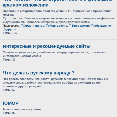
кратком изложении
Правильно сформировать свой "Круг чтения" - первый шаг к прояснению
мозгов.
Тут только особенные и выдающиеся книги и условно интересные фильмы
и аудиозаписи. Наиболее интересные дублируются в темах.
Подфорумы:
Христианство
,
Родноверие
,
Иверология
,
обывателю
,
другое
Темы:
135
Интересные и рекомендуемые сайты
Ссылки на интересные , необычные, неординарные сайты, отличные от
интернетной серой массы
Темы:
30
Что делать русскому народу ?
Что делать славянам, что делать русским в оккупированной стране? Не
спешите сюда, разберитесь сначала, что вообще происходит вокруг,
почитайте другие разделы.
Темы:
50
ЮМОР
Желательно на тему сайта.
Темы:
92