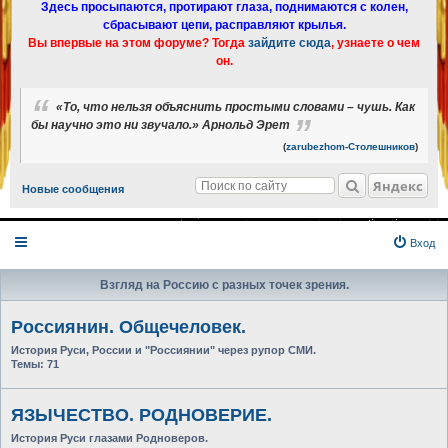
Здесь просыпаются, протирают глаза, поднимаются с колен,
сбрасывают цепи, расправляют крылья.
Вы впервые на этом форуме? Тогда
зайдите сюда
, узнаете о чем
он.
«То, что нельзя объяснить простыми словами – чушь. Как
бы научно это ни звучало.» Арнольд Эрет
(
zarubezhom-Столешников
)
Яндекс
Новые сообщения
Вход
Взгляд на Россию с разных точек зрения.
Россиянин. Общечеловек.
История Руси, России и "Россиянии" через рупор СМИ.
Темы:
71
ЯЗЫЧЕСТВО. РОДНОВЕРИЕ.
История Руси глазами Родноверов.