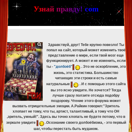
[phpBB Debug] PHP Warning
: in file
[ROOT]/phpbb/db/driver/mysqli.php
on line
265
:
mysqli_fetch_assoc(): Couldn't fetch mysqli_result
У
з
н
а
й
п
р
а
в
д
у
!
c
om
[phpBB Debug] PHP Warning
: in file
[ROOT]/phpbb/db/driver/mysqli.php
on line
329
:
mysqli_free_result(): Couldn't fetch mysqli_result
[phpBB Debug] PHP Warning
: in file
[ROOT]/phpbb/db/driver/mysqli.php
on line
265
:
mysqli_fetch_assoc(): Couldn't fetch mysqli_result
[phpBB Debug] PHP Warning
: in file
[ROOT]/phpbb/db/driver/mysqli.php
on line
329
:
mysqli_free_result(): Couldn't fetch mysqli_result
Здравствуй, друг! Тебе крупно повезло! Ты
попал на сайт, который может изменить твоё
представление о мире, если твой мозг еще
функционирует. А может и не изменить, если
ты -
"долбоёб"
. Это не оскорбление, это
жизнь, это статистика. Большинство
читающих эти строки и есть самые
натуральные
. И с помощью этого сайта
вы это ясно увидите. Не хочется? Тогда
лучше сразу ползите отсюда подобру
поздорову. Чтение этого форума может
вызвать отрицательные эмоции. А.Райкин говорил:"Зритель
хлопает не тому, что ты, артист, талантливый, а тому что ОН
,зритель, умный!". Здесь вы точно хлопать не будете потому, что в
зеркале увидите
.Осознание своего долбоёбизма, - это первый
шаг, чтобы перестать быть мудаком.