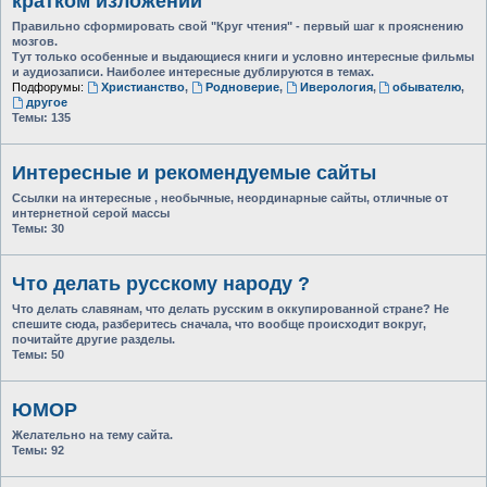
кратком изложении
Правильно сформировать свой "Круг чтения" - первый шаг к прояснению
мозгов.
Тут только особенные и выдающиеся книги и условно интересные фильмы
и аудиозаписи. Наиболее интересные дублируются в темах.
Подфорумы:
Христианство
,
Родноверие
,
Иверология
,
обывателю
,
другое
Темы:
135
Интересные и рекомендуемые сайты
Ссылки на интересные , необычные, неординарные сайты, отличные от
интернетной серой массы
Темы:
30
Что делать русскому народу ?
Что делать славянам, что делать русским в оккупированной стране? Не
спешите сюда, разберитесь сначала, что вообще происходит вокруг,
почитайте другие разделы.
Темы:
50
ЮМОР
Желательно на тему сайта.
Темы:
92