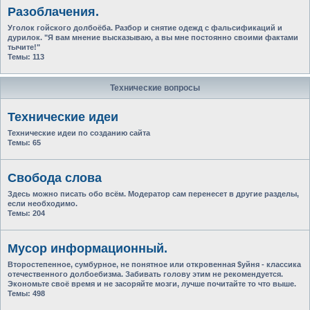
Разоблачения.
Уголок гойского долбоёба. Разбор и снятие одежд с фальсификаций и
дурилок. "Я вам мнение высказываю, а вы мне постоянно своими фактами
тычите!"
Темы:
113
Технические вопросы
Технические идеи
Технические идеи по созданию сайта
Темы:
65
Свобода слова
Здесь можно писать обо всём. Модератор сам перенесет в другие разделы,
если необходимо.
Темы:
204
Мусор информационный.
Второстепенное, сумбурное, не понятное или откровенная $уйня - классика
отечественного долбоебизма. Забивать голову этим не рекомендуется.
Экономьте своё время и не засоряйте мозги, лучше почитайте то что выше.
Темы:
498