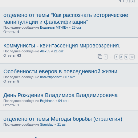
1
2
отделено от темы "Как распознать исторические
манипуляции и фальсификации"
Последнее сообщение
Водитель МТ-ЛБу
«
25 окт
Ответы:
4
Коммунисты - квинтэссенция мировоззрения.
Последнее сообщение
Alex55
«
21 окт
Ответы:
63
1
7
8
9
10
…
Особенности еверов в повседневной жизни
Последнее сообщение
политпросвет
«
07 окт
Ответы:
5
День Рождения Владимира Владимировича
Последнее сообщение
Brghiross
«
04 сен
Ответы:
1
отделено от темы Методы борьбы (стратегия)
Последнее сообщение
Stanislav
«
21 авг