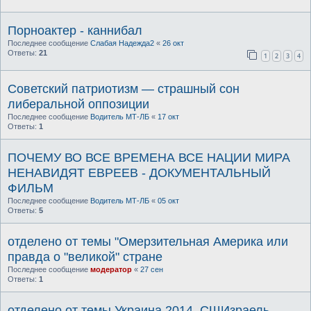
Порноактер - каннибал
Последнее сообщение
Слабая Надежда2
«
26 окт
Ответы:
21
1
2
3
4
Советский патриотизм — страшный сон
либеральной оппозиции
Последнее сообщение
Водитель МТ-ЛБ
«
17 окт
Ответы:
1
ПОЧЕМУ ВО ВСЕ ВРЕМЕНА ВСЕ НАЦИИ МИРА
НЕНАВИДЯТ ЕВРЕЕВ - ДОКУМЕНТАЛЬНЫЙ
ФИЛЬМ
Последнее сообщение
Водитель МТ-ЛБ
«
05 окт
Ответы:
5
отделено от темы "Омерзительная Америка или
правда о "великой" стране
Последнее сообщение
модератор
«
27 сен
Ответы:
1
отделено от темы Украина 2014. СШИзраель