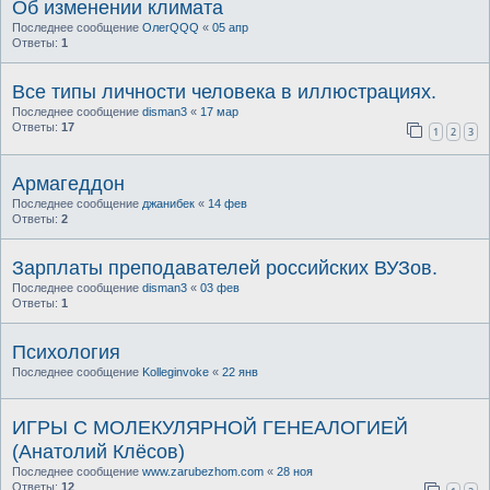
Об изменении климата
Последнее сообщение
ОлегQQQ
«
05 апр
Ответы:
1
Все типы личности человека в иллюстрациях.
Последнее сообщение
disman3
«
17 мар
Ответы:
17
1
2
3
Армагеддон
Последнее сообщение
джанибек
«
14 фев
Ответы:
2
Зарплаты преподавателей российских ВУЗов.
Последнее сообщение
disman3
«
03 фев
Ответы:
1
Психология
Последнее сообщение
Kolleginvoke
«
22 янв
ИГРЫ С МОЛЕКУЛЯРНОЙ ГЕНЕАЛОГИЕЙ
(Анатолий Клёсов)
Последнее сообщение
www.zarubezhom.com
«
28 ноя
Ответы:
12