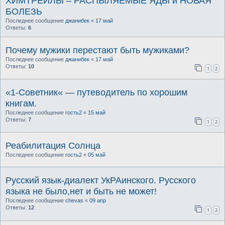
ХИМТРЕЙЛЫ – РАСПЫЛЯЕМЫЕ ЯДЫ и НОВАЯ
БОЛЕЗЬ
Последнее сообщение
джанибек
«
17 май
Ответы:
6
Почему мужики перестают быть мужиками?
Последнее сообщение
джанибек
«
17 май
Ответы:
10
1
2
«1-Советник« — путеводитель по хорошим
книгам.
Последнее сообщение
гость2
«
15 май
Ответы:
7
1
2
Реабилитация Солнца
Последнее сообщение
гость2
«
05 май
Русский язык-диалект УкРАинского. Русского
языка не было,нет и быть не может!
Последнее сообщение
chevas
«
09 апр
Ответы:
12
1
2