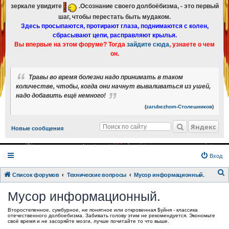
зеркале увидите
.Осознание своего долбоёбизма, - это первый
шаг, чтобы перестать быть мудаком.
Здесь просыпаются, протирают глаза, поднимаются с колен,
сбрасывают цепи, расправляют крылья.
Вы впервые на этом форуме? Тогда
зайдите сюда
, узнаете о чем
он.
Травы во время болезни надо принимать в таком
количестве, чтобы, когда они начнут вываливаться из ушей,
надо добавить ещё немного!
(
zarubezhom-Столешников
)
Яндекс
Новые сообщения
Вход
Список форумов
Технические вопросы
Мусор информационный.
о
Мусор информационный.
и
Второстепенное, сумбурное, не понятное или откровенная $уйня - классика
с
отечественного долбоебизма. Забивать голову этим не рекомендуется. Экономьте
своё время и не засоряйте мозги, лучше почитайте то что выше.
к