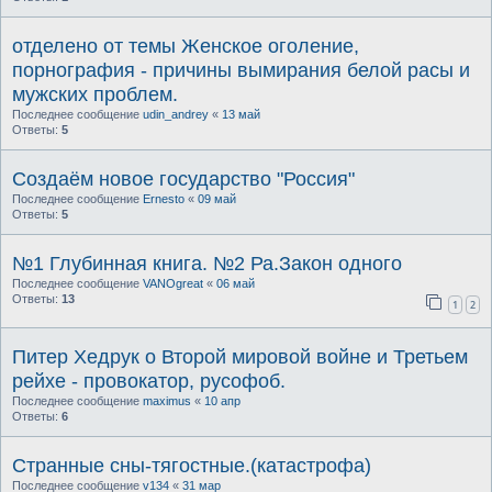
отделено от темы Женское оголение,
порнография - причины вымирания белой расы и
мужских проблем.
Последнее сообщение
udin_andrey
«
13 май
Ответы:
5
Создаём новое государство "Россия"
Последнее сообщение
Ernesto
«
09 май
Ответы:
5
№1 Глубинная книга. №2 Ра.Закон одного
Последнее сообщение
VANOgreat
«
06 май
Ответы:
13
1
2
Питер Хедрук о Второй мировой войне и Третьем
рейхе - провокатор, русофоб.
Последнее сообщение
maximus
«
10 апр
Ответы:
6
Странные сны-тягостные.(катастрофа)
Последнее сообщение
v134
«
31 мар