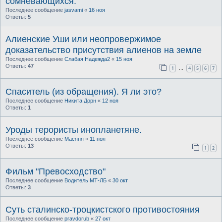
сомневающихся.
Последнее сообщение
jasvami
«
16 ноя
Ответы:
5
Алиенские Уши или неопровержимое
доказательство присутствия алиенов на земле
Последнее сообщение
Слабая Надежда2
«
15 ноя
Ответы:
47
1
4
5
6
7
…
Спаситель (из обращения). Я ли это?
Последнее сообщение
Никита Дорн
«
12 ноя
Ответы:
1
Уроды терористы инопланетяне.
Последнее сообщение
Масяня
«
11 ноя
Ответы:
13
1
2
Фильм "Превосходство"
Последнее сообщение
Водитель МТ-ЛБ
«
30 окт
Ответы:
3
Суть сталинско-троцкистского противостояния
Последнее сообщение
pravdorub
«
27 окт