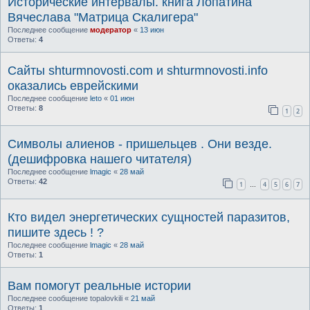
Исторические интервалы. книга Лопатина
Вячеслава "Матрица Скалигера"
Последнее сообщение
модератор
«
13 июн
Ответы:
4
Сайты shturmnovosti.com и shturmnovosti.info
оказались еврейскими
Последнее сообщение
leto
«
01 июн
Ответы:
8
1
2
Символы алиенов - пришельцев . Они везде.
(дешифровка нашего читателя)
Последнее сообщение
lmagic
«
28 май
Ответы:
42
1
4
5
6
7
…
Кто видел энергетических сущностей паразитов,
пишите здесь ! ?
Последнее сообщение
lmagic
«
28 май
Ответы:
1
Вам помогут реальные истории
Последнее сообщение
topalovkili
«
21 май
Ответы:
1