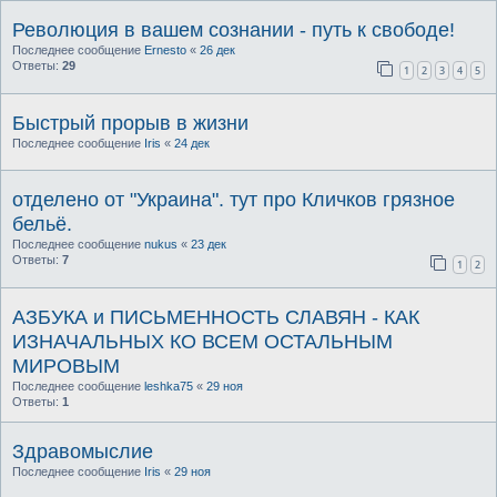
Революция в вашем сознании - путь к свободе!
Последнее сообщение
Ernesto
«
26 дек
Ответы:
29
1
2
3
4
5
Быстрый прорыв в жизни
Последнее сообщение
Iris
«
24 дек
отделено от "Украина". тут про Кличков грязное
бельё.
Последнее сообщение
nukus
«
23 дек
Ответы:
7
1
2
АЗБУКА и ПИСЬМЕННОСТЬ СЛАВЯН - КАК
ИЗНАЧАЛЬНЫХ КО ВСЕМ ОСТАЛЬНЫМ
МИРОВЫМ
Последнее сообщение
leshka75
«
29 ноя
Ответы:
1
Здравомыслие
Последнее сообщение
Iris
«
29 ноя