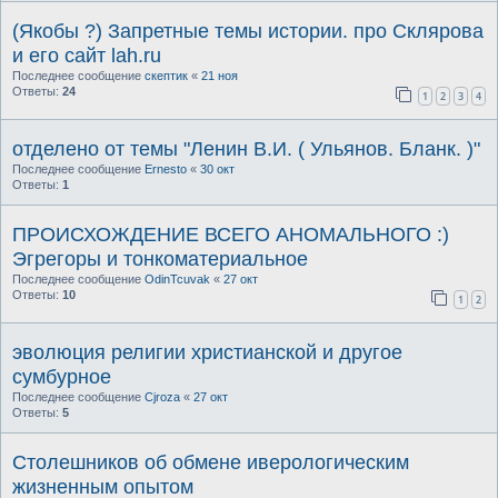
(Якобы ?) Запретные темы истории. про Склярова
и его сайт lah.ru
Последнее сообщение
скептик
«
21 ноя
Ответы:
24
1
2
3
4
отделено от темы "Ленин В.И. ( Ульянов. Бланк. )"
Последнее сообщение
Ernesto
«
30 окт
Ответы:
1
ПРОИСХОЖДЕНИЕ ВСЕГО АНОМАЛЬНОГО :)
Эгрегоры и тонкоматериальное
Последнее сообщение
OdinTcuvak
«
27 окт
Ответы:
10
1
2
эволюция религии христианской и другое
сумбурное
Последнее сообщение
Cjroza
«
27 окт
Ответы:
5
Столешников об обмене иверологическим
жизненным опытом