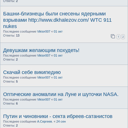
Ответы:
2
Башни-близнецы были снесены ядерными
взрывами http://www.dkhalezov.com/ WTC 911
nukes
Последнее сообщение
Viktor007
«
01 окт
Ответы:
13
1
2
Девушкам желающим похудеть!
Последнее сообщение
Viktor007
«
01 окт
Ответы:
2
Скачай себе википедию
Последнее сообщение
Viktor007
«
01 окт
Ответы:
5
Оптические аномалии на Луне и шуточки NASA.
Последнее сообщение
Viktor007
«
01 окт
Ответы:
6
Путин и чиновники - секта ибреев-сатанистов
Последнее сообщение
А.Сергеев.
«
24 сен
Ответы:
2