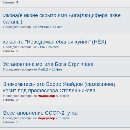
Ответы:
3
Икона(в иконе скрыто имя Бога(люцифера-яхве-
сатаны)
Последнее сообщение
smitsan
«
23 мар
какая-то "Неведомая ёбаная хуйня" (НЁХ)
Последнее сообщение
v134
«
26 фев
Ответы:
5
Установлена могила Бога Стриглава
Последнее сообщение
Vlad111
«
13 фев
Знакомьтесь- это Борис Увайдов (самозванец
косит под профессора Столешникова
Последнее сообщение
модератор
«
05 фев
Ответы:
2
Восстановление СССР-2. утка
Последнее сообщение
модератор
«
05 фев
Ответы:
1