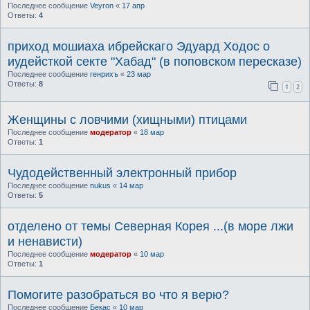
Последнее сообщение
Veyron
«
17 апр
Ответы:
4
приход мошиаха ибрейскаго Эдуард Ходос о
иудейсткой секте "Хабад" (в поповском пересказе)
Последнее сообщение
генрихъ
«
23 мар
Ответы:
8
1
2
Женщины с ловчими (хищными) птицами
Последнее сообщение
модератор
«
18 мар
Ответы:
1
Чудодейственный электронный прибор
Последнее сообщение
nukus
«
14 мар
Ответы:
5
отделено от темы Северная Корея ...(в море лжи
и ненависти)
Последнее сообщение
модератор
«
10 мар
Ответы:
1
Помогите разобраться во что я верю?
Последнее сообщение
Бекас
«
10 мар