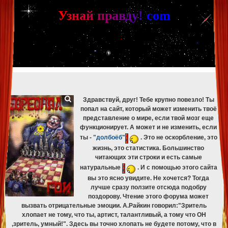
[phpBB Debug] PHP Warning
: in file
[ROOT]/phpbb/db/driver/mysqli.php
on line
265
:
mysqli_fetch_assoc(): Couldn't fetch mysqli_result
У
з
н
а
й
п
р
а
в
д
у
!
c
om
[phpBB Debug] PHP Warning
: in file
[ROOT]/phpbb/db/driver/mysqli.php
on line
329
:
mysqli_free_result(): Couldn't fetch mysqli_result
[phpBB Debug] PHP Warning
: in file
[ROOT]/phpbb/db/driver/mysqli.php
on line
265
:
mysqli_fetch_assoc(): Couldn't fetch mysqli_result
[phpBB Debug] PHP Warning
: in file
[ROOT]/phpbb/db/driver/mysqli.php
on line
329
:
mysqli_free_result(): Couldn't fetch mysqli_result
[phpBB Debug] PHP Warning
: in file
[ROOT]/phpbb/db/driver/mysqli.php
on line
265
:
mysqli_fetch_assoc(): Couldn't fetch mysqli_result
[phpBB Debug] PHP Warning
: in file
[ROOT]/phpbb/db/driver/mysqli.php
on line
329
:
mysqli_free_result(): Couldn't fetch mysqli_result
Здравствуй, друг! Тебе крупно повезло! Ты
попал на сайт, который может изменить твоё
представление о мире, если твой мозг еще
функционирует. А может и не изменить, если
ты -
"долбоёб"
. Это не оскорбление, это
жизнь, это статистика. Большинство
читающих эти строки и есть самые
натуральные
. И с помощью этого сайта
вы это ясно увидите. Не хочется? Тогда
лучше сразу ползите отсюда подобру
поздорову. Чтение этого форума может
вызвать отрицательные эмоции. А.Райкин говорил:"Зритель
хлопает не тому, что ты, артист, талантливый, а тому что ОН
,зритель, умный!". Здесь вы точно хлопать не будете потому, что в