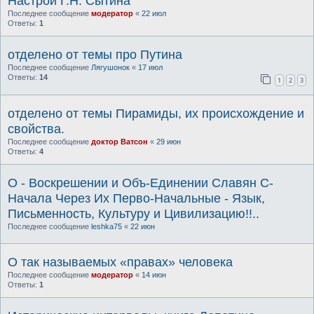
Настрои Г.Н. Сытина
Последнее сообщение
модератор
«
22 июл
Ответы:
1
отделено от темы про Путина
Последнее сообщение
Лягушонок
«
17 июл
Ответы:
14
1
2
3
отделено от темы Пирамиды, их происхождение и
свойства.
Последнее сообщение
доктор Ватсон
«
29 июн
Ответы:
4
О - Воскрешении и Объ-Единении Славян С-
Начала Через Их Перво-Начальные - Язык,
Письменность, Культуру и Цивилизацию!!..
Последнее сообщение
leshka75
«
22 июн
О так называемых «правах» человека
Последнее сообщение
модератор
«
14 июн
Ответы:
1