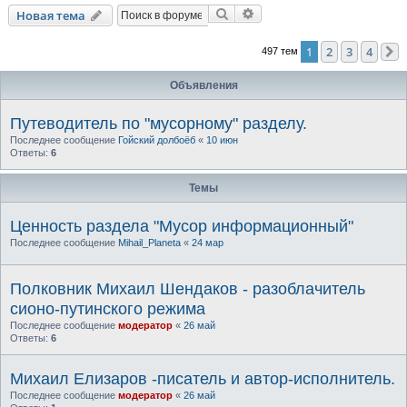
Поиск
Расширенный поиск
Новая тема
1
2
3
4
497 тем
Объявления
Путеводитель по "мусорному" разделу.
Последнее сообщение
Гойский долбоёб
«
10 июн
Ответы:
6
Темы
Ценность раздела "Мусор информационный"
Последнее сообщение
Mihail_Planeta
«
24 мар
Полковник Михаил Шендаков - разоблачитель
сионо-путинского режима
Последнее сообщение
модератор
«
26 май
Ответы:
6
Михаил Елизаров -писатель и автор-исполнитель.
Последнее сообщение
модератор
«
26 май