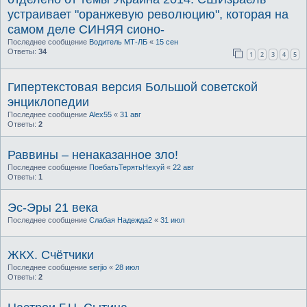
устраивает "оранжевую революцию", которая на
самом деле СИНЯЯ сионо-
Последнее сообщение
Водитель МТ-ЛБ
«
15 сен
Ответы:
34
1
2
3
4
5
Гипертекстовая версия Большой советской
энциклопедии
Последнее сообщение
Alex55
«
31 авг
Ответы:
2
Раввины – ненаказанное зло!
Последнее сообщение
ПоебатьТерятьНехуй
«
22 авг
Ответы:
1
Эс-Эры 21 века
Последнее сообщение
Слабая Надежда2
«
31 июл
ЖКХ. Счётчики
Последнее сообщение
serjio
«
28 июл
Ответы:
2