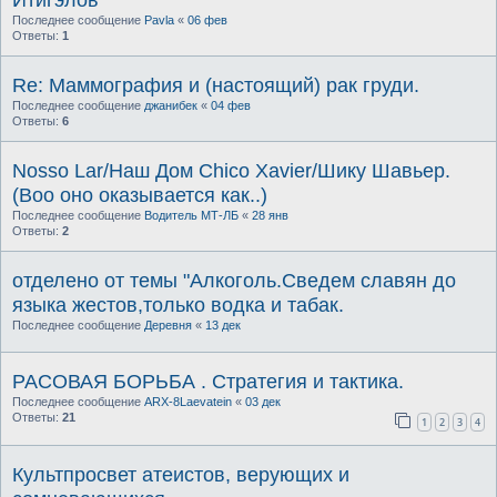
Последнее сообщение
Pavla
«
06 фев
Ответы:
1
Re: Маммография и (настоящий) рак груди.
Последнее сообщение
джанибек
«
04 фев
Ответы:
6
Nosso Lar/Наш Дом Chico Xavier/Шику Шавьер.
(Воо оно оказывается как..)
Последнее сообщение
Водитель МТ-ЛБ
«
28 янв
Ответы:
2
отделено от темы "Алкоголь.Сведем славян до
языка жестов,только водка и табак.
Последнее сообщение
Деревня
«
13 дек
РАСОВАЯ БОРЬБА . Стратегия и тактика.
Последнее сообщение
ARX-8Laevatein
«
03 дек
Ответы:
21
1
2
3
4
Культпросвет атеистов, верующих и