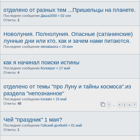
отделено от разных тем ...Пришельцы на планете.
Последнее сообщение
Даша2000
«
02 сен
Ответы:
2
Новолуния. Полнолуния. Опасные (сатанинские)
лунные дни или кто, как и зачем нами питаются.
Последнее сообщение
elenabaska
«
29 июн
как я начинал поиски истины
Последнее сообщение
Коловрат
«
17 май
Ответы:
4
отделено от темы "про Луну и тайны космоса".из
раздела "непознанное"
Последнее сообщение
kontakt
«
15 май
Ответы:
48
1
4
5
6
7
…
Чей "праздник" 1 мая?
Последнее сообщение
Гойский долбоёб
«
01 май
Ответы:
1