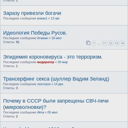
Ответы:
1
Заразу привезли богачи
Последнее сообщение
вован1
«
13 авг
Идеология Победы Русов.
Последнее сообщение
Атаман
«
19 июл
Ответы:
91
1
11
12
13
14
…
Эпидемия короновируса - это терроризм.
Последнее сообщение
модератор
«
30 мар
Ответы:
1
Трансерфинг секса (шуллер Вадим Зеланд)
Последнее сообщение
лохотрон
«
14 дек
Ответы:
3
Почему в СССР были запрещены СВЧ-печи
(микроволновки)?
Последнее сообщение
Alma
«
05 июл
Ответы:
2