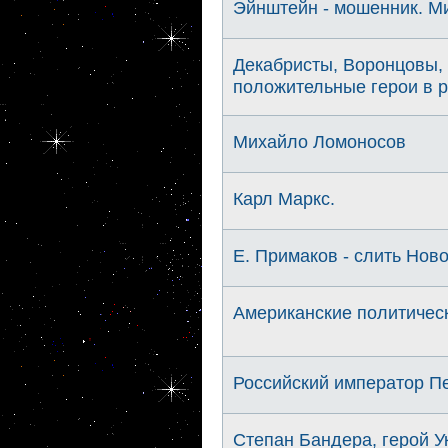
Эйнштейн - мошенник. Ми
Декабристы, Воронцовы, 
положительные герои в р
Михайло Ломоносов
Карл Маркс.
Е. Примаков - слить Нов
Американские политичес
Российский император Пет
Степан Бандера, герой Ук