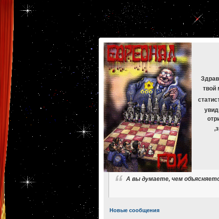
[phpBB Debug] PHP Warning
: in file
[ROOT]/phpbb/db/driver/mysqli.php
on line
265
:
mysqli_f
[phpBB Debug] PHP Warning
: in file
[ROOT]/phpbb/db/driver/mysqli.php
on line
329
:
mysqli_f
[phpBB Debug] PHP Warning
: in file
[ROOT]/phpbb/db/driver/mysqli.php
on line
265
:
mysqli_f
[phpBB Debug] PHP Warning
: in file
[ROOT]/phpbb/db/driver/mysqli.php
on line
329
:
mysqli_f
[phpBB Debug] PHP Warning
: in file
[ROOT]/phpbb/db/driver/mysqli.php
on line
265
:
mysqli_f
[phpBB Debug] PHP Warning
: in file
[ROOT]/phpbb/db/driver/mysqli.php
on line
329
:
mysqli_f
Здрав
твой 
статис
увид
отр
,
А вы думаете, чем объясняет
Новые сообщения