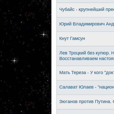
Чубайс - крупнейший пре
Юрий Владимирович Андр
Кнут Гамсун
Лев Троцкий без купюр. 
Восстанавливаем насто
Мать Тереза - У кого "док
Салават Юлаев - "нацио
Зюганов против Путина. 