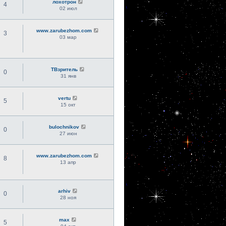
лохотрон
4
02 июл
www.zarubezhom.com
3
03 мар
ТВзритель
0
31 янв
vertu
5
15 окт
bulochnikov
0
27 июн
www.zarubezhom.com
8
13 апр
arhiv
0
28 ноя
max
5