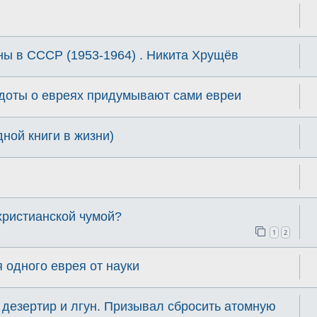
ны в СССР (1953-1964) . Никита Хрущёв
кдоты о евреях придумывают сами евреи
ной книги в жизни)
христианской чумой?
1
2
 одного еврея от науки
дезертир и лгун. Призывал сбросить атомную