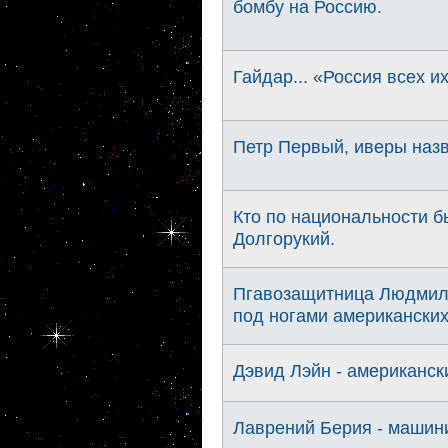
бомбу на Россию.
Гайдар... «Россия всех и
Петр Первый, иверы назв
Кто по национальности б
Долгорукий.
Пгавозащитница Людмила
под ногами американски
Дэвид Лэйн - американск
Лаврений Берия - машини