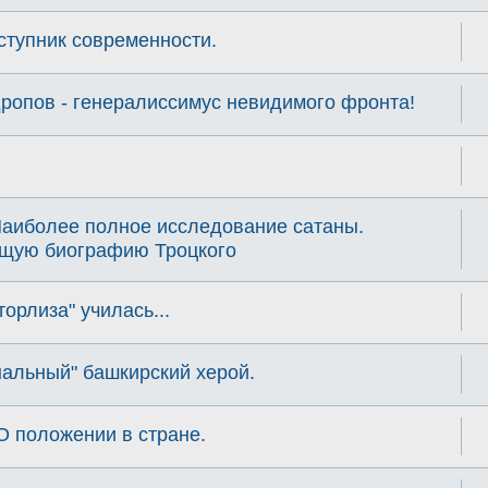
ступник современности.
опов - генералиссимус невидимого фронта!
Наиболее полное исследование сатаны.
ящую биографию Троцкого
торлиза" училась...
нальный" башкирский херой.
О положении в стране.