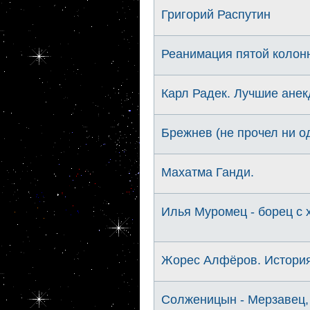
Григорий Распутин
Реанимация пятой колон
Карл Радек. Лучшие ане
Брежнев (не прочел ни од
Махатма Ганди.
Илья Муромец - борец с 
Жорес Алфёров. История
Солженицын - Мерзавец, 