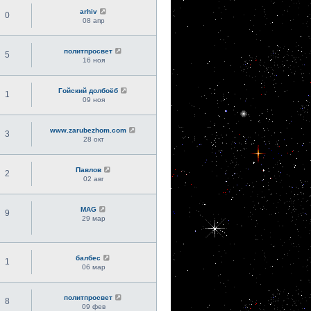
arhiv
0
08 апр
политпросвет
5
16 ноя
Гойский долбоёб
1
09 ноя
www.zarubezhom.com
3
28 окт
Павлов
2
02 авг
MAG
9
29 мар
балбес
1
06 мар
политпросвет
8
09 фев