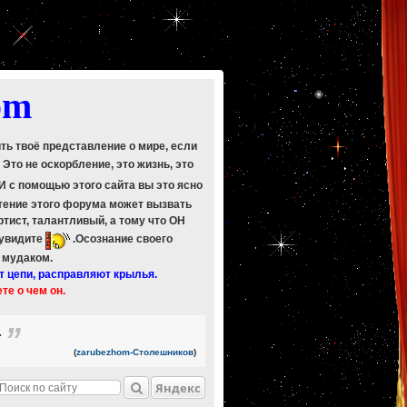
om
ить твоё представление о мире, если
. Это не оскорбление, это жизнь, это
 И с помощью этого сайта вы это ясно
Чтение этого форума может вызвать
ртист, талантливый, а тому что ОН
 увидите
.Осознание своего
ь мудаком.
т цепи, расправляют крылья.
ете о чем он.
.
(
zarubezhom-Столешников
)
Яндекс