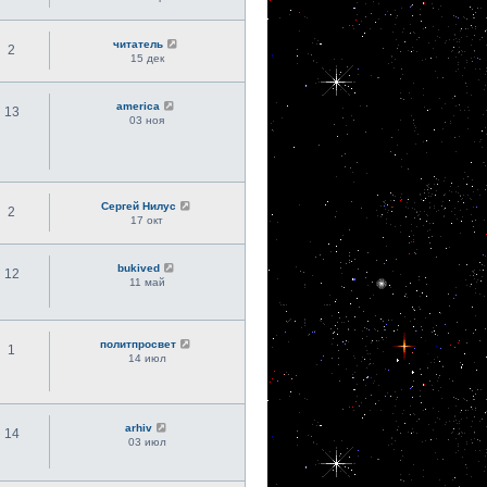
читатель
2
15 дек
america
13
03 ноя
Сергей Нилус
2
17 окт
bukived
12
11 май
политпросвет
1
14 июл
arhiv
14
03 июл