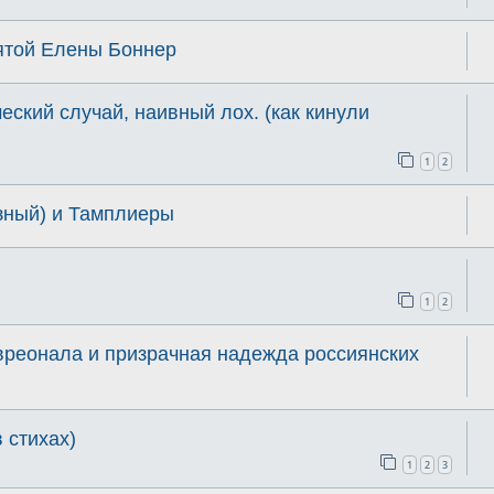
ятой Елены Боннер
еский случай, наивный лох. (как кинули
1
2
зный) и Тамплиеры
1
2
Евреонала и призрачная надежда россиянских
 стихах)
1
2
3