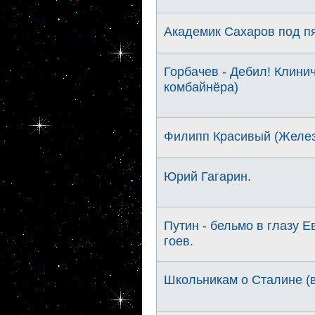
Академик Сахаров под п
Горбачев - Дебил! Клинич
комбайнёра)
Филипп Красивый (Желе
Юрий Гагарин.
Путин - бельмо в глазу 
гоев.
Школьникам о Сталине (в