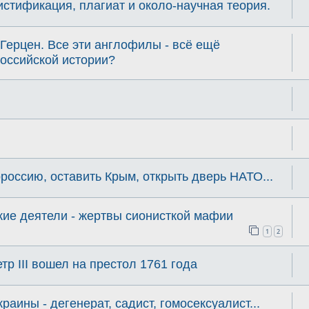
стификация, плагиат и около-научная теория.
Герцен. Все эти англофилы - всё ещё
оссийской истории?
ороссию, оставить Крым, открыть дверь НАТО...
кие деятели - жертвы сионисткой мафии
1
2
р III вошел на престол 1761 года
раины - дегенерат, садист, гомосексуалист...