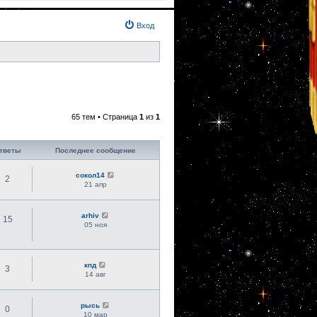
Вход
65 тем • Страница
1
из
1
тветы
Последнее сообщение
сокол14
2
21 апр
arhiv
15
05 ноя
кпд
3
14 авг
рысь
0
10 мар