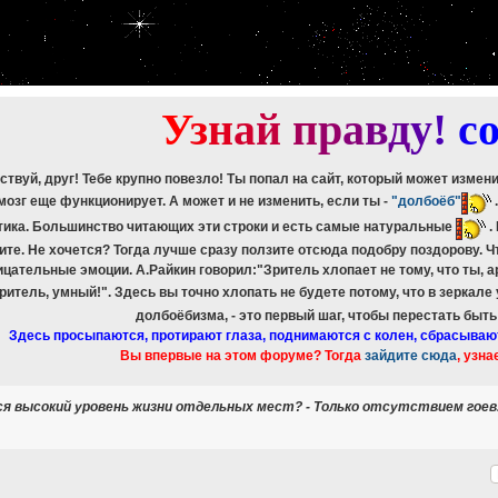
etch_assoc(): Couldn't fetch mysqli_result
ree_result(): Couldn't fetch mysqli_result
etch_assoc(): Couldn't fetch mysqli_result
ree_result(): Couldn't fetch mysqli_result
etch_assoc(): Couldn't fetch mysqli_result
ree_result(): Couldn't fetch mysqli_result
У
з
н
а
й
п
р
а
в
д
у
!
c
ствуй, друг! Тебе крупно повезло! Ты попал на сайт, который может измен
мозг еще функционирует. А может и не изменить, если ты -
"долбоёб"
тика. Большинство читающих эти строки и есть самые натуральные
.
ите. Не хочется? Тогда лучше сразу ползите отсюда подобру поздорову. 
ицательные эмоции. А.Райкин говорил:"Зритель хлопает не тому, что ты, а
зритель, умный!". Здесь вы точно хлопать не будете потому, что в зеркале
долбоёбизма, - это первый шаг, чтобы перестать быт
Здесь просыпаются, протирают глаза, поднимаются с колен, сбрасываю
Вы впервые на этом форуме? Тогда
зайдите сюда
, узна
ся высокий уровень жизни отдельных мест? - Только отсутствием гоев