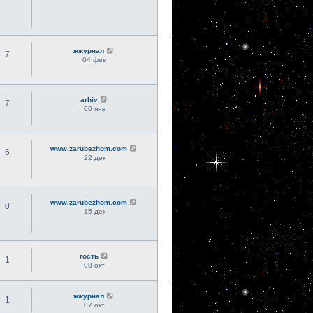
жжурнал
7
04 фев
arhiv
7
06 янв
www.zarubezhom.com
6
22 дек
www.zarubezhom.com
0
15 дек
гость
1
08 окт
жжурнал
1
07 окт