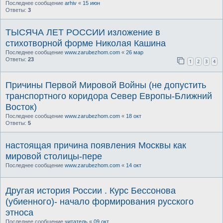
Последнее сообщение
arhiv
«
15 июн
Ответы:
3
ТЫСЯЧА ЛЕТ РОССИИ изложение в
стихотворной форме Николая Кашина
Последнее сообщение
www.zarubezhom.com
«
26 мар
Ответы:
23
1
2
3
4
Причины Первой Мировой Войны (не допустить
транспортного коридора Север Европы-Ближний
Восток)
Последнее сообщение
www.zarubezhom.com
«
18 окт
Ответы:
5
настоящая причина появления Москвы как
мировой столицы-пере
Последнее сообщение
www.zarubezhom.com
«
14 окт
Другая история России . Курс Бессонова
(убиенного)- начало формирования русского
этноса
Последнее сообщение
читатель
«
09 окт