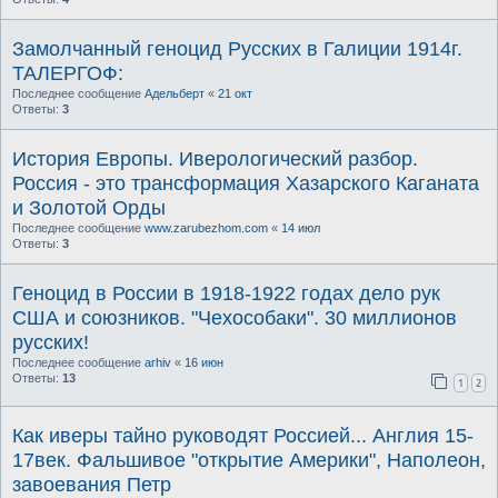
Замолчанный геноцид Русских в Галиции 1914г.
ТАЛЕРГОФ:
Последнее сообщение
Адельберт
«
21 окт
Ответы:
3
История Европы. Иверологический разбор.
Россия - это трансформация Хазарского Каганата
и Золотой Орды
Последнее сообщение
www.zarubezhom.com
«
14 июл
Ответы:
3
Геноцид в России в 1918-1922 годах дело рук
США и союзников. "Чехособаки". 30 миллионов
русских!
Последнее сообщение
arhiv
«
16 июн
Ответы:
13
1
2
Как иверы тайно руководят Россией... Англия 15-
17век. Фальшивое "открытие Америки", Наполеон,
завоевания Петр