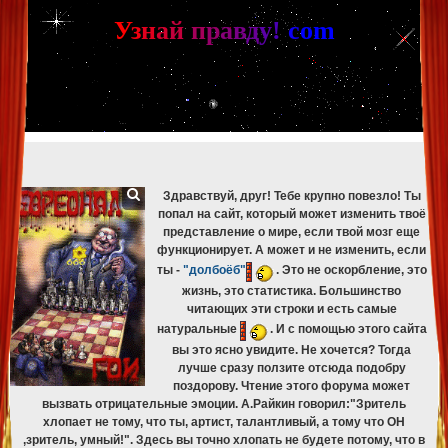
[phpBB Debug] PHP Warning
: in file
[ROOT]/phpbb/db/driver/mysqli.php
on line
265
:
mysqli_fetch_assoc(): Couldn't fetch mysqli_result
У
з
н
а
й
п
р
а
в
д
у
!
c
om
[phpBB Debug] PHP Warning
: in file
[ROOT]/phpbb/db/driver/mysqli.php
on line
329
:
mysqli_free_result(): Couldn't fetch mysqli_result
[phpBB Debug] PHP Warning
: in file
[ROOT]/phpbb/db/driver/mysqli.php
on line
265
:
mysqli_fetch_assoc(): Couldn't fetch mysqli_result
[phpBB Debug] PHP Warning
: in file
[ROOT]/phpbb/db/driver/mysqli.php
on line
329
:
mysqli_free_result(): Couldn't fetch mysqli_result
[phpBB Debug] PHP Warning
: in file
[ROOT]/phpbb/db/driver/mysqli.php
on line
265
:
mysqli_fetch_assoc(): Couldn't fetch mysqli_result
[phpBB Debug] PHP Warning
: in file
[ROOT]/phpbb/db/driver/mysqli.php
on line
329
:
mysqli_free_result(): Couldn't fetch mysqli_result
Здравствуй, друг! Тебе крупно повезло! Ты
попал на сайт, который может изменить твоё
представление о мире, если твой мозг еще
функционирует. А может и не изменить, если
ты -
"долбоёб"
. Это не оскорбление, это
жизнь, это статистика. Большинство
читающих эти строки и есть самые
натуральные
. И с помощью этого сайта
вы это ясно увидите. Не хочется? Тогда
лучше сразу ползите отсюда подобру
поздорову. Чтение этого форума может
вызвать отрицательные эмоции. А.Райкин говорил:"Зритель
хлопает не тому, что ты, артист, талантливый, а тому что ОН
,зритель, умный!". Здесь вы точно хлопать не будете потому, что в