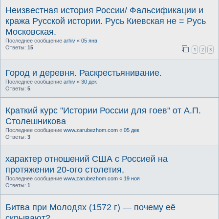
Неизвестная история России/ Фальсификации и
кража Русской истории. Русь Киевская не = Русь
Московская.
Последнее сообщение
arhiv
«
05 янв
Ответы:
15
1
2
3
Город и деревня. Раскрестьянивание.
Последнее сообщение
arhiv
«
30 дек
Ответы:
5
Краткий курс "Истории России для гоев" от А.П.
Столешникова
Последнее сообщение
www.zarubezhom.com
«
05 дек
Ответы:
3
характер отношений США с Россией на
протяжении 20-ого столетия,
Последнее сообщение
www.zarubezhom.com
«
19 ноя
Ответы:
1
Битва при Молодях (1572 г) — почему её
скрывают?