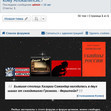
кому Апокалипсис?
Последнее сообщение
admin
«
16 авг
Ответы:
1
56 тем • Страница
1
из
1
Новая тема
Список форумов
Связаться с администрацией
Удалить cookies
Бывшая столица Хазарии Самандар находилась в двух
шагах от сегодняшего Грозного. - Ферштейн?
(
Столешников-Холмс
)
Любые материалы с этого форума и форум целиком, можно свободно