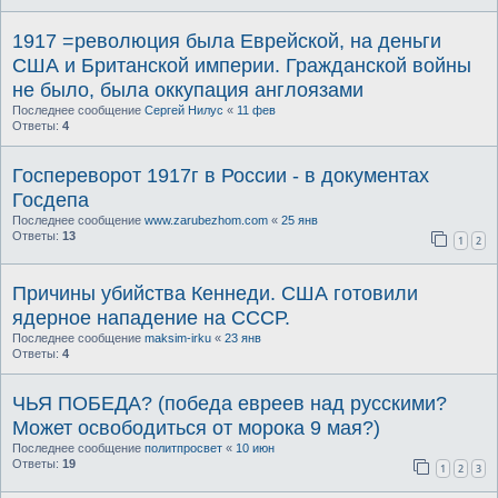
1917 =революция была Еврейской, на деньги
США и Британской империи. Гражданской войны
не было, была оккупация англоязами
Последнее сообщение
Сергей Нилус
«
11 фев
Ответы:
4
Госпереворот 1917г в России - в документах
Госдепа
Последнее сообщение
www.zarubezhom.com
«
25 янв
Ответы:
13
1
2
Причины убийства Кеннеди. США готовили
ядерное нападение на СССР.
Последнее сообщение
maksim-irku
«
23 янв
Ответы:
4
ЧЬЯ ПОБЕДА? (победа евреев над русскими?
Может освободиться от морока 9 мая?)
Последнее сообщение
политпросвет
«
10 июн
Ответы:
19
1
2
3