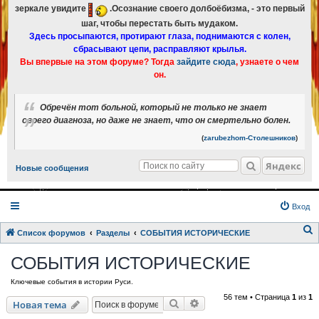
зеркале увидите
.Осознание своего долбоёбизма, - это первый
шаг, чтобы перестать быть мудаком.
Здесь просыпаются, протирают глаза, поднимаются с колен,
сбрасывают цепи, расправляют крылья.
Вы впервые на этом форуме? Тогда
зайдите сюда
, узнаете о чем
он.
Обречён тот больной, который не только не знает
своего диагноза, но даже не знает, что он смертельно болен.
(
zarubezhom-Столешников
)
Яндекс
Новые сообщения
Вход
Список форумов
Разделы
СОБЫТИЯ ИСТОРИЧЕСКИЕ
о
СОБЫТИЯ ИСТОРИЧЕСКИЕ
и
Ключевые события в истории Руси.
с
56 тем • Страница
1
из
1
к
Поиск
Расширенный поиск
Новая тема