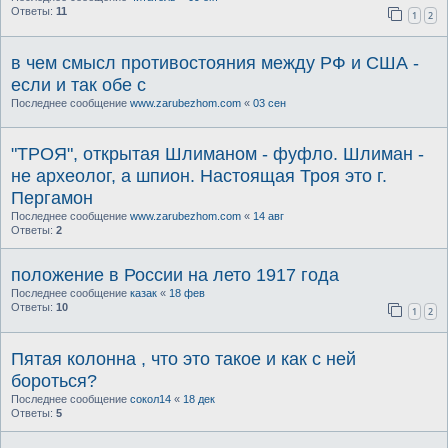
Ответы:
11
1
2
в чем смысл противостояния между РФ и США -
если и так обе с
Последнее сообщение
www.zarubezhom.com
«
03 сен
"ТРОЯ", открытая Шлиманом - фуфло. Шлиман -
не археолог, а шпион. Настоящая Троя это г.
Пергамон
Последнее сообщение
www.zarubezhom.com
«
14 авг
Ответы:
2
положение в России на лето 1917 года
Последнее сообщение
казак
«
18 фев
Ответы:
10
1
2
Пятая колонна , что это такое и как с ней
бороться?
Последнее сообщение
сокол14
«
18 дек
Ответы:
5