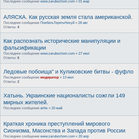
Последнее сообщение
www.zarubezhom.com
«
01 мар
АЛЯСКА. Как русская земля стала американской.
Последнее сообщение
ПоебатьТерятьНехуй
«
28 авг
Ответы:
4
Как распознать исторические манипуляции и
фальсификации
Последнее сообщение
www.zarubezhom.com
«
27 июл
Ответы:
6
Ледовые побоища" и Куликовские битвы - фуфло
Последнее сообщение
модератор
«
13 июл
Ответы:
2
Хатынь. Украинские националисты сожгли 149
мирных жителей.
Последнее сообщение
arhiv
«
20 май
Краткая хроника преступлений мирового
Сионизма, Масонства и Запада против России
Последнее сообщение
www.zarubezhom.com
«
20 апр