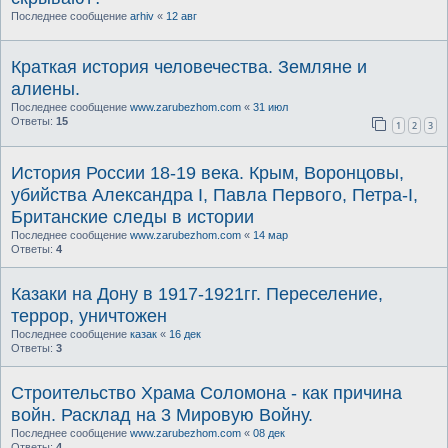
Последнее сообщение
arhiv
«
12 авг
Краткая история человечества. Земляне и
алиены.
Последнее сообщение
www.zarubezhom.com
«
31 июл
Ответы:
15
1
2
3
История России 18-19 века. Крым, Воронцовы,
убийства Александра I, Павла Первого, Петра-I,
Британские следы в истории
Последнее сообщение
www.zarubezhom.com
«
14 мар
Ответы:
4
Казаки на Дону в 1917-1921гг. Переселение,
террор, уничтожен
Последнее сообщение
казак
«
16 дек
Ответы:
3
Строительство Храма Соломона - как причина
войн. Расклад на 3 Мировую Войну.
Последнее сообщение
www.zarubezhom.com
«
08 дек
Ответы:
4