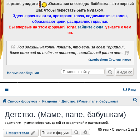
зеркале увидите
.Осознание своего долбоёбизма, - это первый
шаг, чтобы перестать быть мудаком.
Здесь просыпаются, протирают глаза, поднимаются с колен,
сбрасывают цепи, расправляют крылья.
Вы впервые на этом форуме? Тогда
зайдите сюда
, узнаете о чем
он.
Гои должны наконец понять, что если за гоем "пришли",
даже если гой ни в чём не виноват, - ошибки всё равно нет.
(
zarubezhom-Столешников
)
Яндекс
Новые сообщения
Вход
Список форумов
Разделы
Детство. (Маме, папе, бабушкам)
о
Детство. (Маме, папе, бабушкам)
и
родителям - учимся оберегать детей от вредителей и растлителей.
с
85 тем • Страница
1
из
1
к
Поиск
Расширенный поиск
Новая тема