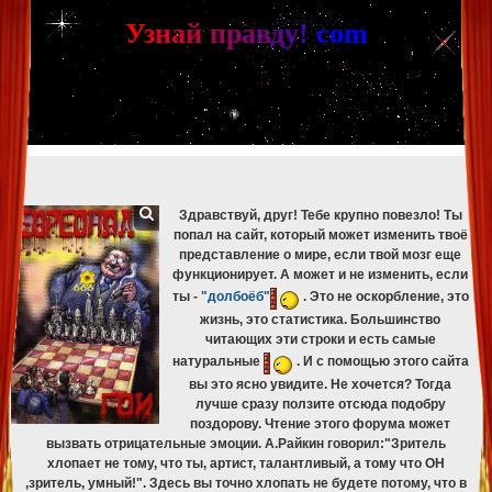
[phpBB Debug] PHP Warning
: in file
[ROOT]/phpbb/db/driver/mysqli.php
on line
265
:
mysqli_fetch_assoc(): Couldn't fetch mysqli_result
У
з
н
а
й
п
р
а
в
д
у
!
c
om
[phpBB Debug] PHP Warning
: in file
[ROOT]/phpbb/db/driver/mysqli.php
on line
329
:
mysqli_free_result(): Couldn't fetch mysqli_result
[phpBB Debug] PHP Warning
: in file
[ROOT]/phpbb/db/driver/mysqli.php
on line
265
:
mysqli_fetch_assoc(): Couldn't fetch mysqli_result
[phpBB Debug] PHP Warning
: in file
[ROOT]/phpbb/db/driver/mysqli.php
on line
329
:
mysqli_free_result(): Couldn't fetch mysqli_result
[phpBB Debug] PHP Warning
: in file
[ROOT]/phpbb/db/driver/mysqli.php
on line
265
:
mysqli_fetch_assoc(): Couldn't fetch mysqli_result
[phpBB Debug] PHP Warning
: in file
[ROOT]/phpbb/db/driver/mysqli.php
on line
329
:
mysqli_free_result(): Couldn't fetch mysqli_result
Здравствуй, друг! Тебе крупно повезло! Ты
попал на сайт, который может изменить твоё
представление о мире, если твой мозг еще
функционирует. А может и не изменить, если
ты -
"долбоёб"
. Это не оскорбление, это
жизнь, это статистика. Большинство
читающих эти строки и есть самые
натуральные
. И с помощью этого сайта
вы это ясно увидите. Не хочется? Тогда
лучше сразу ползите отсюда подобру
поздорову. Чтение этого форума может
вызвать отрицательные эмоции. А.Райкин говорил:"Зритель
хлопает не тому, что ты, артист, талантливый, а тому что ОН
,зритель, умный!". Здесь вы точно хлопать не будете потому, что в