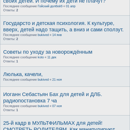
своих детей. И почему их дети не плачут?
Последнее сообщение
Гойский долбоёб
«
01 апр
Ответы:
2
Государсто и детская психология. К культуре,
вверх, детей надо тащить, а вниз и сами сползут.
Последнее сообщение
bukived
«
14 янв
Ответы:
2
Советы по уходу за новорождённым
Последнее сообщение
koto
«
11 дек
Ответы:
1
Люлька, качели,
Последнее сообщение
bukived
«
21 ноя
Иоганн Себастьян Бах для детей и ДЛБ.
радиопостановка 7 ча
Последнее сообщение
bukived
«
07 ноя
Ответы:
1
25-й кадр в МУЛЬТФИЛЬМАХ для детей!
СМОТРЕТЬ РОДИТЕЛЯМ. Как манипулируют