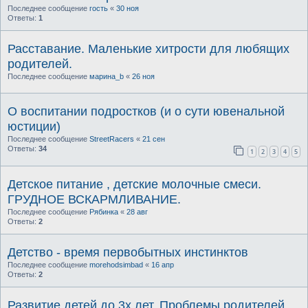
Последнее сообщение
гость
«
30 ноя
Ответы:
1
Расставание. Маленькие хитрости для любящих
родителей.
Последнее сообщение
марина_b
«
26 ноя
О воспитании подростков (и о сути ювенальной
юстиции)
Последнее сообщение
StreetRacers
«
21 сен
Ответы:
34
1
2
3
4
5
Детское питание , детские молочные смеси.
ГРУДНОЕ ВСКАРМЛИВАНИЕ.
Последнее сообщение
Рябинка
«
28 авг
Ответы:
2
Детство - время первобытных инстинктов
Последнее сообщение
morehodsimbad
«
16 апр
Ответы:
2
Развитие детей до 3х лет. Проблемы родителей.