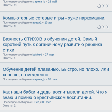
Последнее сообщение
марина_b
«
28 май
Ответы:
11
1
2
Компьютерные сетевые игры - хуже наркомании.
Последнее сообщение
вован1
«
13 авг
Ответы:
9
1
2
Важность СТИХОВ в обучении детей. Самый
короткий путь к органичному развитию ребёнка -
стихи
Последнее сообщение
bukived
«
27 мар
Ответы:
1
Обучение детей плаванью. Быстро, но плохо. Или
хорошо, но медленно.
Последнее сообщение
марина_b
«
05 фев
Как наши бабки и деды воспитывали детей. Что я
знаю и помню о крестьянском воспитании.
Последнее сообщение
СВед
«
03 фев
Ответы:
2