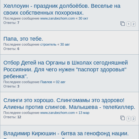
Хеллоуин - праздник долбоёбов. Веселье на
своих собственных похоронах.
Последнее сообщение
www.zarubezhom.com
«
30 окт
Ответы:
7
1
2
Папа, это тебе.
Последнее сообщение
строитель
«
30 авг
Ответы:
6
Отбор Детей на Органы в Школах сегодняшней
Россиянии. Для чего нужен "паспорт здоровья"
ребенка".
Последнее сообщение
Павлов
«
02 авг
Ответы:
3
Слинги это хорошо. Слингомамы это здорово!
Алиены против слингов. Малышева - телеКиллер.
Последнее сообщение
www.zarubezhom.com
«
13 мар
Ответы:
12
1
2
Владимир Кирюшин - битва за генофонд нации.