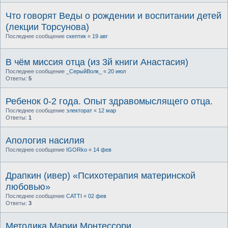
Что говорят Веды о рождении и воспитании детей
(лекции Торсунова)
Последнее сообщение
скептик
«
19 авг
В чём миссия отца (из 3й книги Анастасия)
Последнее сообщение
_СерыйВолк_
«
20 июл
Ответы:
5
Ребенок 0-2 года. Опыт здравомыслящего отца.
Последнее сообщение
электорат
«
12 мар
Ответы:
1
Апология насилия
Последнее сообщение
IGORko
«
14 фев
Драпкин (ивер) «Психотерапия материнской
любовью»
Последнее сообщение
CATTI
«
02 фев
Ответы:
3
Методика Марии Монтесcори.