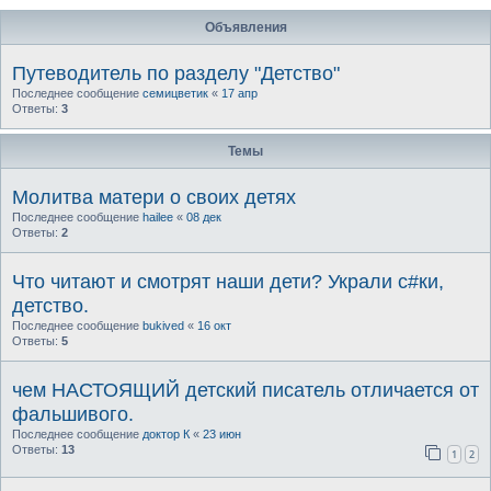
Объявления
Путеводитель по разделу "Детство"
Последнее сообщение
семицветик
«
17 апр
Ответы:
3
Темы
Молитва матери о своих детях
Последнее сообщение
hailee
«
08 дек
Ответы:
2
Что читают и смотрят наши дети? Украли с#ки,
детство.
Последнее сообщение
bukived
«
16 окт
Ответы:
5
чем НАСТОЯЩИЙ детский писатель отличается от
фальшивого.
Последнее сообщение
доктор К
«
23 июн
Ответы:
13
1
2