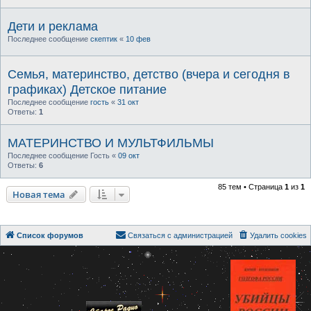
Дети и реклама
Последнее сообщение
скептик
«
10 фев
Семья, материнство, детство (вчера и сегодня в
графиках) Детское питание
Последнее сообщение
гость
«
31 окт
Ответы:
1
МАТЕРИНСТВО И МУЛЬТФИЛЬМЫ
Последнее сообщение
Гость
«
09 окт
Ответы:
6
85 тем • Страница
1
из
1
Новая тема
Список форумов
Связаться с администрацией
Удалить cookies