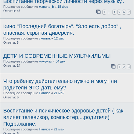
Воспитание творческой личности через музыку..
Последнее сообщение
марина_b
«
18 фев
Ответы:
45
1
4
5
6
7
…
Кино "Последний богатырь". "Зло есть добро" ,
опасная, скрытая диверсия.
Последнее сообщение
скептик
«
12 дек
Ответы:
3
ДЕТИ И СОВРЕМЕННЫЕ МУЛЬТФИЛЬМЫ
Последнее сообщение
жжурнал
«
04 дек
Ответы:
14
1
2
3
Что ребенку действительно нужно и могут ли
родители ЭТО дать ему?
Последнее сообщение
Павлов
«
21 май
Ответы:
5
Воспитание и психическое здоровье детей ( как
влияет телевизор, компьютер,...родители)
Подражание.
Последнее сообщение
Павлов
«
21 май
Ответы:
6