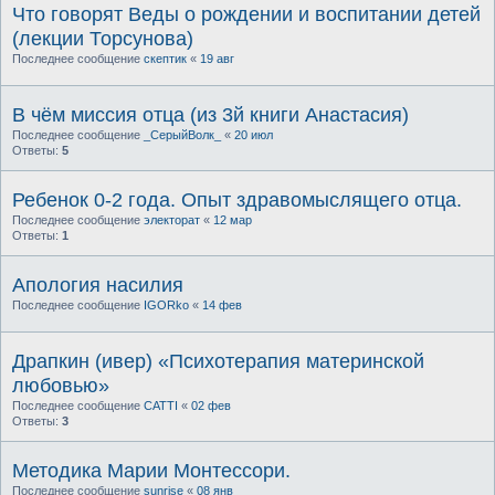
Что говорят Веды о рождении и воспитании детей
(лекции Торсунова)
Последнее сообщение
скептик
«
19 авг
В чём миссия отца (из 3й книги Анастасия)
Последнее сообщение
_СерыйВолк_
«
20 июл
Ответы:
5
Ребенок 0-2 года. Опыт здравомыслящего отца.
Последнее сообщение
электорат
«
12 мар
Ответы:
1
Апология насилия
Последнее сообщение
IGORko
«
14 фев
Драпкин (ивер) «Психотерапия материнской
любовью»
Последнее сообщение
CATTI
«
02 фев
Ответы:
3
Методика Марии Монтесcори.
Последнее сообщение
sunrise
«
08 янв