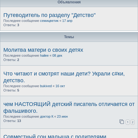
Объявления
Путеводитель по разделу "Детство"
Последнее сообщение
семицветик
«
17 апр
Ответы:
3
Темы
Молитва матери о своих детях
Последнее сообщение
hailee
«
08 дек
Ответы:
2
Что читают и смотрят наши дети? Украли с#ки,
детство.
Последнее сообщение
bukived
«
16 окт
Ответы:
5
чем НАСТОЯЩИЙ детский писатель отличается от
фальшивого.
Последнее сообщение
доктор К
«
23 июн
Ответы:
13
1
2
Совместный сон малыша с родителями.