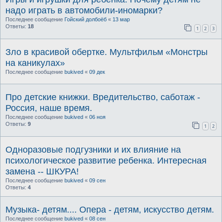
надо играть в автомобили-иномарки?
Последнее сообщение
Гойский долбоёб
«
13 мар
Ответы:
18
1
2
3
Зло в красивой обертке. Мультфильм «Монстры
на каникулах»
Последнее сообщение
bukived
«
09 дек
Про детские книжки. Вредительство, саботаж -
Россия, наше время.
Последнее сообщение
bukived
«
06 ноя
Ответы:
9
1
2
Одноразовые подгузники и их влияние на
психологическое развитие ребенка. Интересная
замена -- ШКУРА!
Последнее сообщение
bukived
«
09 сен
Ответы:
4
Музыка- детям.... Опера - детям, искусство детям.
Последнее сообщение
bukived
«
08 сен