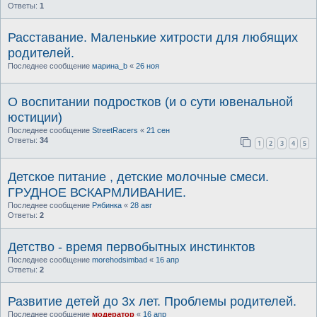
Ответы:
1
Расставание. Маленькие хитрости для любящих
родителей.
Последнее сообщение
марина_b
«
26 ноя
О воспитании подростков (и о сути ювенальной
юстиции)
Последнее сообщение
StreetRacers
«
21 сен
Ответы:
34
1
2
3
4
5
Детское питание , детские молочные смеси.
ГРУДНОЕ ВСКАРМЛИВАНИЕ.
Последнее сообщение
Рябинка
«
28 авг
Ответы:
2
Детство - время первобытных инстинктов
Последнее сообщение
morehodsimbad
«
16 апр
Ответы:
2
Развитие детей до 3х лет. Проблемы родителей.
Последнее сообщение
модератор
«
16 апр