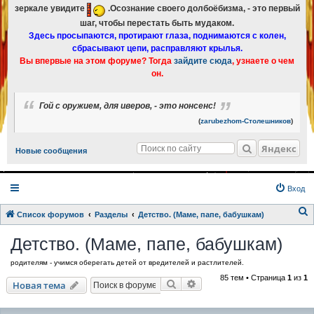
зеркале увидите
.Осознание своего долбоёбизма, - это первый
шаг, чтобы перестать быть мудаком.
Здесь просыпаются, протирают глаза, поднимаются с колен,
сбрасывают цепи, расправляют крылья.
Вы впервые на этом форуме? Тогда
зайдите сюда
, узнаете о чем
он.
Гой с оружием, для иверов, - это нонсенс!
(
zarubezhom-Столешников
)
Яндекс
Новые сообщения
Вход
Список форумов
Разделы
Детство. (Маме, папе, бабушкам)
о
Детство. (Маме, папе, бабушкам)
и
родителям - учимся оберегать детей от вредителей и растлителей.
с
85 тем • Страница
1
из
1
к
Поиск
Расширенный поиск
Новая тема