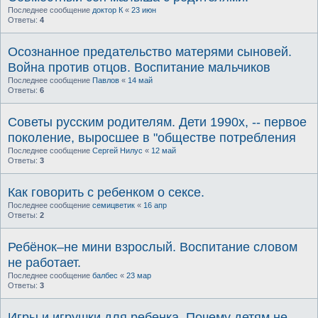
Последнее сообщение
доктор К
«
23 июн
Ответы:
4
Осознанное предательство матерями сыновей.
Война против отцов. Воспитание мальчиков
Последнее сообщение
Павлов
«
14 май
Ответы:
6
Советы русским родителям. Дети 1990х, -- первое
поколение, выросшее в "обществе потребления
Последнее сообщение
Сергей Нилус
«
12 май
Ответы:
3
Как говорить с ребенком о сексе.
Последнее сообщение
семицветик
«
16 апр
Ответы:
2
Ребёнок–не мини взрослый. Воспитание словом
не работает.
Последнее сообщение
балбес
«
23 мар
Ответы:
3
Игры и игрушки для ребенка. Почему детям не