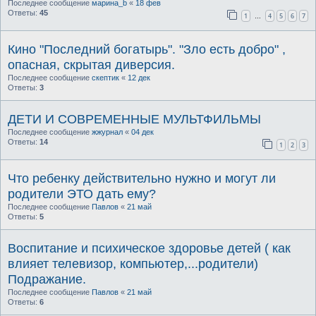
Последнее сообщение
марина_b
«
18 фев
Ответы:
45
1
4
5
6
7
…
Кино "Последний богатырь". "Зло есть добро" ,
опасная, скрытая диверсия.
Последнее сообщение
скептик
«
12 дек
Ответы:
3
ДЕТИ И СОВРЕМЕННЫЕ МУЛЬТФИЛЬМЫ
Последнее сообщение
жжурнал
«
04 дек
Ответы:
14
1
2
3
Что ребенку действительно нужно и могут ли
родители ЭТО дать ему?
Последнее сообщение
Павлов
«
21 май
Ответы:
5
Воспитание и психическое здоровье детей ( как
влияет телевизор, компьютер,...родители)
Подражание.
Последнее сообщение
Павлов
«
21 май
Ответы:
6