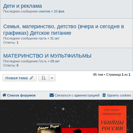
Дети и реклама
Последнее сообщение
скептик
«
10 фев
Семья, материнство, детство (вчера и сегодня в
графиках) Детское питание
Последнее сообщение
гость
«
31 окт
Ответы:
1
МАТЕРИНСТВО И МУЛЬТФИЛЬМЫ
Последнее сообщение
Гость
«
09 окт
Ответы:
6
85 тем • Страница
1
из
1
Новая тема
Список форумов
Связаться с администрацией
Удалить cookies