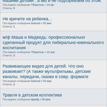
нашими детьми , а мы и не подозреваем об этом.
Последнее сообщение
ТВзритель
«
14 авг
Ответы:
5
Не кричите на ребенка...
Последнее сообщение
bukived
«
02 июн
Ответы:
1
м/ф Маша и Медведь: профессионально
сделанный продукт для либерально-ювенального
воспитания
Последнее сообщение
ТВзритель
«
10 апр
Ответы:
2
Развивающее видео для детей. Что оно
развивает? (А также мультфильмы, детские
каналы, передачи, сказки в совр. формате
Последнее сообщение
bukived
«
03 мар
Ответы:
2
Травля в детском коллективе
Последнее сообщение
фрейд
«
09 фев