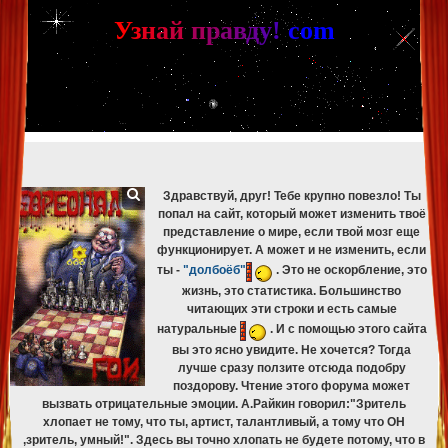
[phpBB Debug] PHP Warning
: in file
[ROOT]/phpbb/db/driver/mysqli.php
on line
265
:
mysqli_fetch_assoc(): Couldn't fetch mysqli_result
У
з
н
а
й
п
р
а
в
д
у
!
c
om
[phpBB Debug] PHP Warning
: in file
[ROOT]/phpbb/db/driver/mysqli.php
on line
329
:
mysqli_free_result(): Couldn't fetch mysqli_result
[phpBB Debug] PHP Warning
: in file
[ROOT]/phpbb/db/driver/mysqli.php
on line
265
:
mysqli_fetch_assoc(): Couldn't fetch mysqli_result
[phpBB Debug] PHP Warning
: in file
[ROOT]/phpbb/db/driver/mysqli.php
on line
329
:
mysqli_free_result(): Couldn't fetch mysqli_result
[phpBB Debug] PHP Warning
: in file
[ROOT]/phpbb/db/driver/mysqli.php
on line
265
:
mysqli_fetch_assoc(): Couldn't fetch mysqli_result
[phpBB Debug] PHP Warning
: in file
[ROOT]/phpbb/db/driver/mysqli.php
on line
329
:
mysqli_free_result(): Couldn't fetch mysqli_result
Здравствуй, друг! Тебе крупно повезло! Ты
попал на сайт, который может изменить твоё
представление о мире, если твой мозг еще
функционирует. А может и не изменить, если
ты -
"долбоёб"
. Это не оскорбление, это
жизнь, это статистика. Большинство
читающих эти строки и есть самые
натуральные
. И с помощью этого сайта
вы это ясно увидите. Не хочется? Тогда
лучше сразу ползите отсюда подобру
поздорову. Чтение этого форума может
вызвать отрицательные эмоции. А.Райкин говорил:"Зритель
хлопает не тому, что ты, артист, талантливый, а тому что ОН
,зритель, умный!". Здесь вы точно хлопать не будете потому, что в