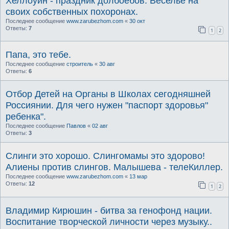
Хеллоуин - праздник долбоёбов. Веселье на
своих собственных похоронах.
Последнее сообщение
www.zarubezhom.com
«
30 окт
Ответы:
7
1
2
Папа, это тебе.
Последнее сообщение
строитель
«
30 авг
Ответы:
6
Отбор Детей на Органы в Школах сегодняшней
Россиянии. Для чего нужен "паспорт здоровья"
ребенка".
Последнее сообщение
Павлов
«
02 авг
Ответы:
3
Слинги это хорошо. Слингомамы это здорово!
Алиены против слингов. Малышева - телеКиллер.
Последнее сообщение
www.zarubezhom.com
«
13 мар
Ответы:
12
1
2
Владимир Кирюшин - битва за генофонд нации.
Воспитание творческой личности через музыку..