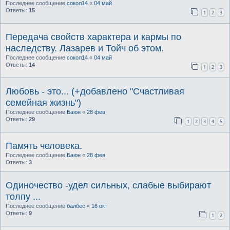
Последнее сообщение
сокол14
«
04 май
Ответы:
15
1
2
3
Передача свойств характера и кармы по
наследству. Лазарев и Тойч об этом.
Последнее сообщение
сокол14
«
04 май
Ответы:
14
1
2
3
Любовь - это... (+добавлено "Счастливая
семейная жизнь")
Последнее сообщение
Баюн
«
28 фев
Ответы:
29
1
2
3
4
5
Память человека.
Последнее сообщение
Баюн
«
28 фев
Ответы:
3
Одиночество -удел сильных, слабые выбирают
толпу ...
Последнее сообщение
балбес
«
16 окт
Ответы:
9
1
2