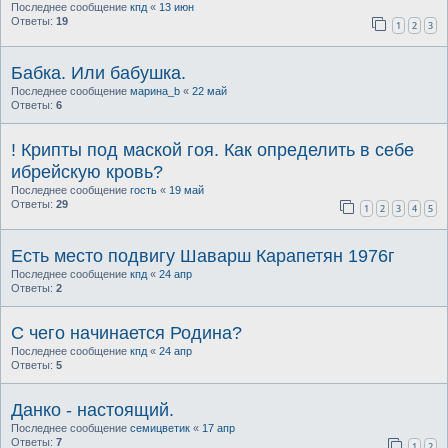
Последнее сообщение
кпд
«
13 июн
Ответы:
19
1
2
3
Бабка. Или бабушка.
Последнее сообщение
марина_b
«
22 май
Ответы:
6
! Крипты под маской гоя. Как определить в себе
ибрейскую кровь?
Последнее сообщение
гость
«
19 май
Ответы:
29
1
2
3
4
5
Есть место подвигу Шаварш Карапетян 1976г
Последнее сообщение
кпд
«
24 апр
Ответы:
2
С чего начинается Родина?
Последнее сообщение
кпд
«
24 апр
Ответы:
5
Данко - настоящий.
Последнее сообщение
семицветик
«
17 апр
Ответы:
7
1
2