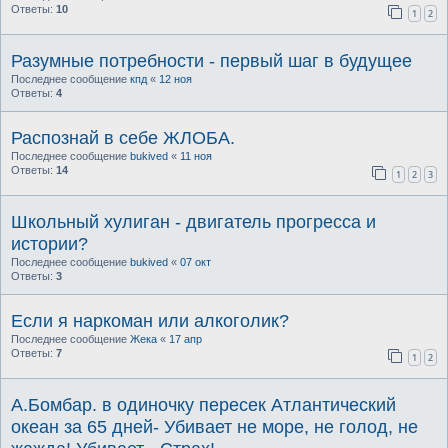
Ответы:
10
1
2
Разумные потребности - первый шаг в будущее
Последнее сообщение
кпд
«
12 ноя
Ответы:
4
Распознай в себе ЖЛОБА.
Последнее сообщение
bukived
«
11 ноя
Ответы:
14
1
2
3
Школьный хулиган - двигатель прогресса и
истории?
Последнее сообщение
bukived
«
07 окт
Ответы:
3
Если я наркоман или алкоголик?
Последнее сообщение
Жека
«
17 апр
Ответы:
7
1
2
А.Бомбар. в одиночку пересек Атлантический
океан за 65 дней- Убивает не море, не голод, не