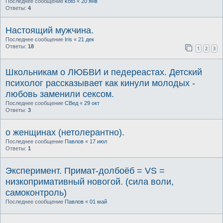
Последнее сообщение
koto
«
20 янв
Ответы:
4
Настоящий мужчина.
Последнее сообщение
Iris
«
21 дек
Ответы:
18
1
2
3
Школьникам о ЛЮБВИ и педереастах. Детский
психолог рассказывает как кинули молодых -
любовь заменили сексом.
Последнее сообщение
СВед
«
29 окт
Ответы:
3
о женщинах (нетолерантно).
Последнее сообщение
Павлов
«
17 июл
Ответы:
1
Эксперимент. Примат-долбоёб = VS =
низкопримативный новогой. (сила воли,
самоконтроль)
Последнее сообщение
Павлов
«
01 май