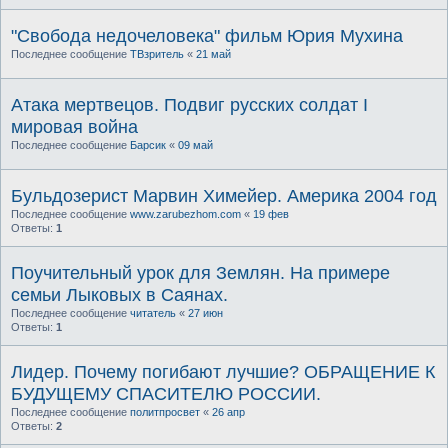
"Свобода недочеловека" фильм Юрия Мухина
Последнее сообщение
ТВзритель
«
21 май
Атака мертвецов. Подвиг русских солдат I
мировая война
Последнее сообщение
Барсик
«
09 май
Бульдозерист Марвин Химейер. Америка 2004 год
Последнее сообщение
www.zarubezhom.com
«
19 фев
Ответы:
1
Поучительный урок для Землян. На примере
семьи Лыковых в Саянах.
Последнее сообщение
читатель
«
27 июн
Ответы:
1
Лидер. Почему погибают лучшие? ОБРАЩЕНИЕ К
БУДУЩЕМУ СПАСИТЕЛЮ РОССИИ.
Последнее сообщение
политпросвет
«
26 апр
Ответы:
2