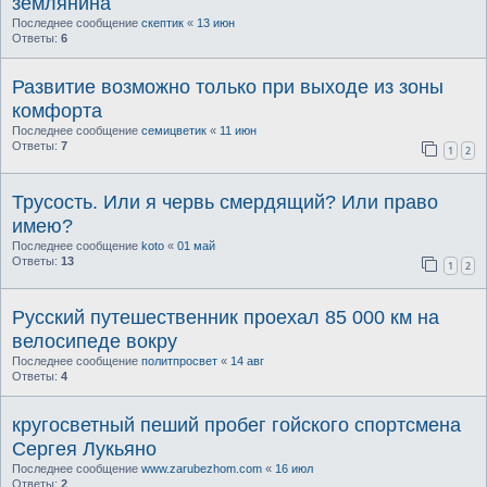
землянина
Последнее сообщение
скептик
«
13 июн
Ответы:
6
Развитие возможно только при выходе из зоны
комфорта
Последнее сообщение
семицветик
«
11 июн
Ответы:
7
1
2
Трусость. Или я червь смердящий? Или право
имею?
Последнее сообщение
koto
«
01 май
Ответы:
13
1
2
Русский путешественник проехал 85 000 км на
велосипеде вокру
Последнее сообщение
политпросвет
«
14 авг
Ответы:
4
кругосветный пеший пробег гойского спортсмена
Сергея Лукьяно
Последнее сообщение
www.zarubezhom.com
«
16 июл
Ответы:
2