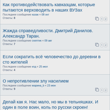
Как противодействовать кавказцам, которые
пытаются верховодить в наших ВУЗах
Последнее сообщение
казак
«
08 окт
Ответы:
8
1
2
Жажда справедливости. Дмитрий Данилов.
Александр Таран.
Последнее сообщение
скептик
«
09 авг
Ответы:
7
1
2
Если сократить всё человечество до деревни в
сто жителей
Последнее сообщение
кпд
«
25 июл
Ответы:
4
О непротивлении злу насилием
Последнее сообщение
марина_b
«
23 июн
Ответы:
9
1
2
Делай как я. Нас мало, но мы в тельняшках. И
один в поле воин, коль по русски скроен!