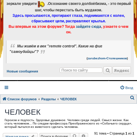
зеркале увидите
.Осознание своего долбоёбизма, - это первый
шаг, чтобы перестать быть мудаком.
Здесь просыпаются, протирают глаза, поднимаются с колен,
сбрасывают цепи, расправляют крылья.
Вы впервые на этом форуме? Тогда
зайдите сюда
, узнаете о чем
он.
Мы живём в век "remote control". Какие на фиг
"самоубийцы"?
(
zarubezhom-Столешников
)
Яндекс
Новые сообщения
Вход
Список форумов
Разделы
ЧЕЛОВЕК
о
ЧЕЛОВЕК
и
Героизм и подлость. Здоровье душевное. Человек среди людей. Смысл жизни. Как
с
стать человеком... По следам профессора Преображенского из «Собачьего сердца»,
который пытался из животного сделать человека.
к
91 тема • Страница
1
из
1
Поиск
Расширенный поиск
Новая тема