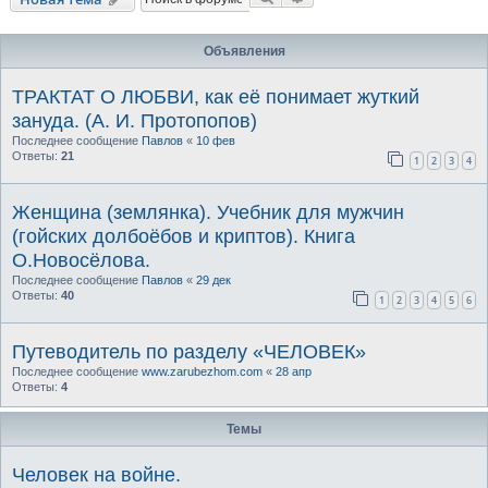
Объявления
ТРАКТАТ О ЛЮБВИ, как её понимает жуткий
зануда. (А. И. Протопопов)
Последнее сообщение
Павлов
«
10 фев
Ответы:
21
1
2
3
4
Женщина (землянка). Учебник для мужчин
(гойских долбоёбов и криптов). Книга
О.Новосёлова.
Последнее сообщение
Павлов
«
29 дек
Ответы:
40
1
2
3
4
5
6
Путеводитель по разделу «ЧЕЛОВЕК»
Последнее сообщение
www.zarubezhom.com
«
28 апр
Ответы:
4
Темы
Человек на войне.