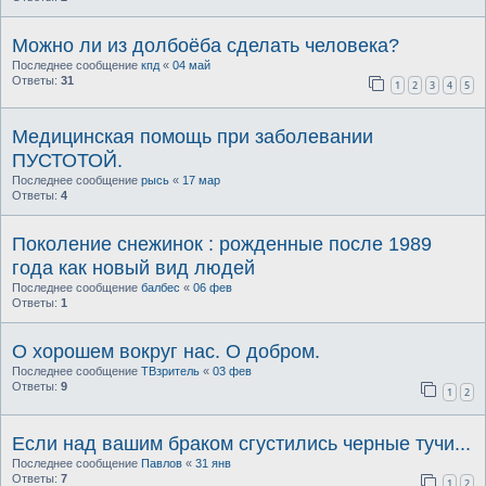
Можно ли из долбоёба сделать человека?
Последнее сообщение
кпд
«
04 май
Ответы:
31
1
2
3
4
5
Медицинская помощь при заболевании
ПУСТОТОЙ.
Последнее сообщение
рысь
«
17 мар
Ответы:
4
Поколение снежинок : рожденные после 1989
года как новый вид людей
Последнее сообщение
балбес
«
06 фев
Ответы:
1
О хорошем вокруг нас. О добром.
Последнее сообщение
ТВзритель
«
03 фев
Ответы:
9
1
2
Если над вашим браком сгустились черные тучи...
Последнее сообщение
Павлов
«
31 янв
Ответы:
7
1
2