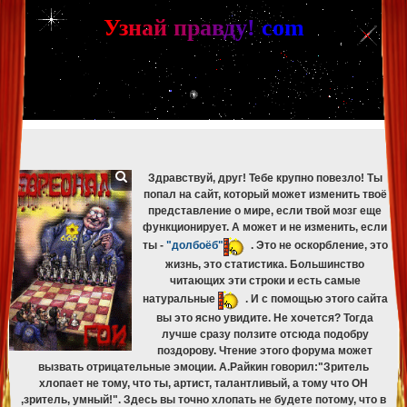
[phpBB Debug] PHP Warning
: in file
[ROOT]/phpbb/db/driver/mysqli.php
on line
265
:
mysqli_fetch_assoc(): Couldn't fetch mysqli_result
У
з
н
а
й
п
р
а
в
д
у
!
c
om
[phpBB Debug] PHP Warning
: in file
[ROOT]/phpbb/db/driver/mysqli.php
on line
329
:
mysqli_free_result(): Couldn't fetch mysqli_result
[phpBB Debug] PHP Warning
: in file
[ROOT]/phpbb/db/driver/mysqli.php
on line
265
:
mysqli_fetch_assoc(): Couldn't fetch mysqli_result
[phpBB Debug] PHP Warning
: in file
[ROOT]/phpbb/db/driver/mysqli.php
on line
329
:
mysqli_free_result(): Couldn't fetch mysqli_result
[phpBB Debug] PHP Warning
: in file
[ROOT]/phpbb/db/driver/mysqli.php
on line
265
:
mysqli_fetch_assoc(): Couldn't fetch mysqli_result
[phpBB Debug] PHP Warning
: in file
[ROOT]/phpbb/db/driver/mysqli.php
on line
329
:
mysqli_free_result(): Couldn't fetch mysqli_result
Здравствуй, друг! Тебе крупно повезло! Ты
попал на сайт, который может изменить твоё
представление о мире, если твой мозг еще
функционирует. А может и не изменить, если
ты -
"долбоёб"
. Это не оскорбление, это
жизнь, это статистика. Большинство
читающих эти строки и есть самые
натуральные
. И с помощью этого сайта
вы это ясно увидите. Не хочется? Тогда
лучше сразу ползите отсюда подобру
поздорову. Чтение этого форума может
вызвать отрицательные эмоции. А.Райкин говорил:"Зритель
хлопает не тому, что ты, артист, талантливый, а тому что ОН
,зритель, умный!". Здесь вы точно хлопать не будете потому, что в