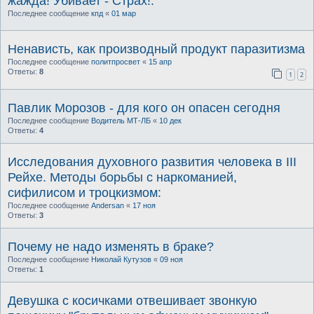
жажда! Убивает - Страх!.
Последнее сообщение
кпд
«
01 мар
Ненависть, как производный продукт паразитизма
Последнее сообщение
политпросвет
«
15 апр
Ответы:
8
1
2
Павлик Морозов - для кого он опасен сегодня
Последнее сообщение
Водитель МТ-ЛБ
«
10 дек
Ответы:
4
Исследования духовного развития человека в III
Рейхе. Методы борьбы с наркоманией,
сифилисом и троцкизмом:
Последнее сообщение
Andersan
«
17 ноя
Ответы:
3
Почему не надо изменять в браке?
Последнее сообщение
Николай Кутузов
«
09 ноя
Ответы:
1
Девушка с косичками отвешивает звонкую