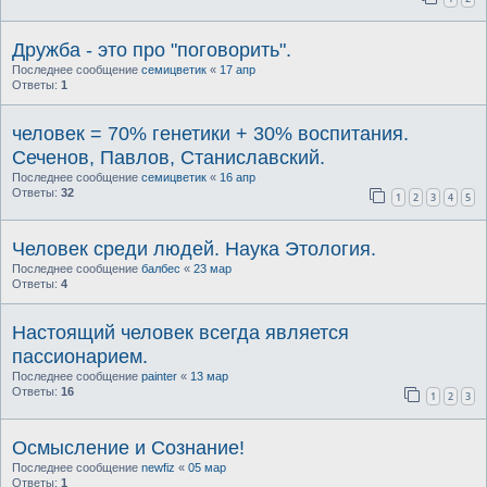
Дружба - это про "поговорить".
Последнее сообщение
семицветик
«
17 апр
Ответы:
1
человек = 70% генетики + 30% воспитания.
Сеченов, Павлов, Станиславский.
Последнее сообщение
семицветик
«
16 апр
Ответы:
32
1
2
3
4
5
Человек среди людей. Наука Этология.
Последнее сообщение
балбес
«
23 мар
Ответы:
4
Настоящий человек всегда является
пассионарием.
Последнее сообщение
painter
«
13 мар
Ответы:
16
1
2
3
Осмысление и Сознание!
Последнее сообщение
newfiz
«
05 мар
Ответы:
1