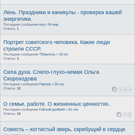
Лень. Праздники и каникулы - проверка вашей
энергетики.
Последнее сообщение
кпд
«
04 мар
Ответы:
1
Портрет советского человека. Какие люди
строили СССР.
Последнее сообщение
ТВзритель
«
19 окт
Ответы:
3
Сила духа. Слепо-глухо-немая Ольга
Скороходова
Последнее сообщение
Павлов
«
26 сен
Ответы:
18
1
2
3
О семье, работе. О жизненных ценностях.
Последнее сообщение
Гойский долбоёб
«
01 сен
Ответы:
10
1
2
Совесть – когтистый зверь, скребущий в сердце