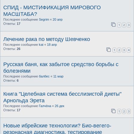
СПИД - МИСТИФИКАЦИЯ МИРОВОГО
МАСШТАБА?
Последнее сообщение
Segrim
«
20 апр
Ответы:
17
1
2
3
Лечение рака по методу Шевченко
Последнее сообщение
kat
«
18 апр
Ответы:
26
1
2
3
4
Русская баня, как забытое средство борьбы с
болезнями
Последнее сообщение
балбес
«
11 мар
Ответы:
6
Книга "Целебная система бесслизистой диеты"
Арнольда Эрета
Последнее сообщение
Галчёна
«
26 дек
Ответы:
17
1
2
3
Новые ибрейские технологии? Био-вегего-
резонасная диагностика, тестирование