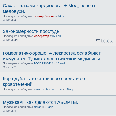
Сахар глазами кардиолога. + Мёд, рецепт
медовухи.
Последнее сообщение
доктор Ватсон
«
14 сен
Ответы:
2
Закономерности простуды
Последнее сообщение
модератор
«
02 сен
Ответы:
14
1
2
3
Гомеопатия-хорошо. А лекарства ослабляют
иммунитет. Тупик аллопатической медицины.
Последнее сообщение
TOJE PRAVDA
«
16 май
Ответы:
3
Кора дуба - это старинное средство от
кровотечений
Последнее сообщение
www.zarubezhom.com
«
30 апр
Мужикам - как делаются АБОРТЫ.
Последнее сообщение
aleran
«
01 апр
Ответы:
4