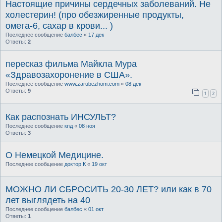
Настоящие причины сердечных заболеваний. Не
холестерин! (про обезжиренные продукты,
омега-6, сахар в крови... )
Последнее сообщение
балбес
«
17 дек
Ответы:
2
пересказ фильма Майкла Мура
«Здравозахоронение в США».
Последнее сообщение
www.zarubezhom.com
«
08 дек
Ответы:
9
1
2
Как распознать ИНСУЛЬТ?
Последнее сообщение
кпд
«
08 ноя
Ответы:
3
О Немецкой Медицине.
Последнее сообщение
доктор К
«
19 окт
МОЖНО ЛИ СБРОСИТЬ 20-30 ЛЕТ? или как в 70
лет выглядеть на 40
Последнее сообщение
балбес
«
01 окт
Ответы:
1