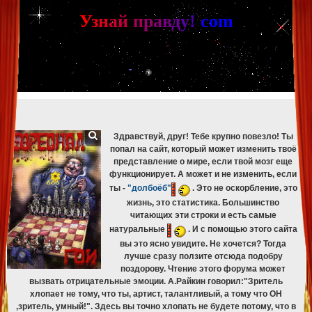
[phpBB Debug] PHP Warning
: in file
[ROOT]/phpbb/db/driver/mysqli.php
on line
265
:
mysqli_fetch_assoc(): Couldn't fetch mysqli_result
У
з
н
а
й
п
р
а
в
д
у
!
c
om
[phpBB Debug] PHP Warning
: in file
[ROOT]/phpbb/db/driver/mysqli.php
on line
329
:
mysqli_free_result(): Couldn't fetch mysqli_result
[phpBB Debug] PHP Warning
: in file
[ROOT]/phpbb/db/driver/mysqli.php
on line
265
:
mysqli_fetch_assoc(): Couldn't fetch mysqli_result
[phpBB Debug] PHP Warning
: in file
[ROOT]/phpbb/db/driver/mysqli.php
on line
329
:
mysqli_free_result(): Couldn't fetch mysqli_result
[phpBB Debug] PHP Warning
: in file
[ROOT]/phpbb/db/driver/mysqli.php
on line
265
:
mysqli_fetch_assoc(): Couldn't fetch mysqli_result
[phpBB Debug] PHP Warning
: in file
[ROOT]/phpbb/db/driver/mysqli.php
on line
329
:
mysqli_free_result(): Couldn't fetch mysqli_result
Здравствуй, друг! Тебе крупно повезло! Ты
попал на сайт, который может изменить твоё
представление о мире, если твой мозг еще
функционирует. А может и не изменить, если
ты -
"долбоёб"
. Это не оскорбление, это
жизнь, это статистика. Большинство
читающих эти строки и есть самые
натуральные
. И с помощью этого сайта
вы это ясно увидите. Не хочется? Тогда
лучше сразу ползите отсюда подобру
поздорову. Чтение этого форума может
вызвать отрицательные эмоции. А.Райкин говорил:"Зритель
хлопает не тому, что ты, артист, талантливый, а тому что ОН
,зритель, умный!". Здесь вы точно хлопать не будете потому, что в