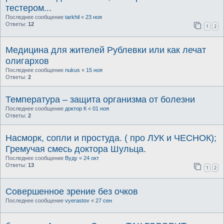
тестером...
Последнее сообщение
tarkhil
«
23 ноя
Ответы:
12
1
2
Медицина для жителей Рублевки или как лечат
олигархов
Последнее сообщение
nukus
«
15 ноя
Ответы:
2
Температура – защита организма от болезни
Последнее сообщение
доктор К
«
01 ноя
Ответы:
2
Насморк, сопли и простуда. ( про ЛУК и ЧЕСНОК);
Гремучая смесь доктора Шульца.
Последнее сообщение
Вуду
«
24 окт
Ответы:
13
1
2
Совершенное зрение без очков
Последнее сообщение
vyerastov
«
27 сен