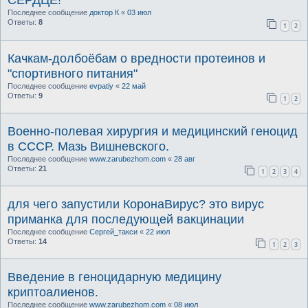
СЕРДЦЕ!
Последнее сообщение
доктор К
«
03 июл
Ответы:
8
1
2
Качкам-долбоёбам о вредности протеинов и
"спортивного питания"
Последнее сообщение
evpatiy
«
22 май
Ответы:
9
1
2
Военно-полевая хирургия и медицинский геноцид
в СССР. Мазь Вишневского.
Последнее сообщение
www.zarubezhom.com
«
28 авг
Ответы:
21
1
2
3
4
для чего запустили КоронаВирус? это вирус
приманка для последующей вакцинации
Последнее сообщение
Сергей_такси
«
22 июл
Ответы:
14
1
2
3
Введение в геноцидарную медицину
криптоалиенов.
Последнее сообщение
www.zarubezhom.com
«
08 июл