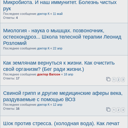
Микробиота. И наш иммунитет. Болезнь чистых
рук
Последнее сообщение
доктор К
«
11 май
Ответы:
4
Миология - наука о мышцах. позвоночник,
остеохондроз... Школа телесной терапии Леонид
Розломий
Последнее сообщение
доктор К
«
22 апр
Как землянам вернуться к жизни. Как очистить
свой организм? (Бег ради жизни.)
Последнее сообщение
доктор Ватсон
«
18 апр
Ответы:
17
1
2
3
Свиной грипп и другие медицинские аферы века,
раздуваемые с помощью ВОЗ
Последнее сообщение
доктор К
«
12 апр
Ответы:
16
1
2
3
Шок против стресса. (холодная вода). Как лечат