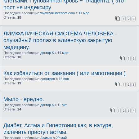
клетками. Пуповинная кровь + плацента. ( этот
пост не индексиру
Последнее сообщение
www.zarubezhom.com
«
17 мар
Ответы:
18
1
2
3
ЛИМФАТИЧЕСКАЯ СИСТЕМА ЧЕЛОВЕКА -
случайный пролаз в алиенскую закрытую
медицину.
Последнее сообщение
доктор К
«
14 мар
Ответы:
10
1
2
Как избавиться от заикания ( или импотенции )
Последнее сообщение
лохотрон
«
16 янв
Ответы:
19
1
2
3
Мыло - вредно.
Последнее сообщение
доктор К
«
11 окт
Ответы:
24
1
2
3
4
Диабет, Астма и Гипертония как, в натуре,
излечить приступ астмы.
Последнее сообщение
Атаман
«
29 май