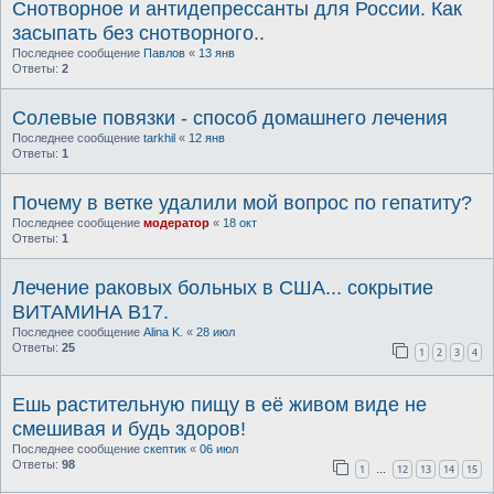
Снотворное и антидепрессанты для России. Как
засыпать без снотворного..
Последнее сообщение
Павлов
«
13 янв
Ответы:
2
Солевые повязки - способ домашнего лечения
Последнее сообщение
tarkhil
«
12 янв
Ответы:
1
Почему в ветке удалили мой вопрос по гепатиту?
Последнее сообщение
модератор
«
18 окт
Ответы:
1
Лечение раковых больных в США... сокрытие
ВИТАМИНА В17.
Последнее сообщение
Alina K.
«
28 июл
Ответы:
25
1
2
3
4
Ешь растительную пищу в её живом виде не
смешивая и будь здоров!
Последнее сообщение
скептик
«
06 июл
Ответы:
98
1
12
13
14
15
…