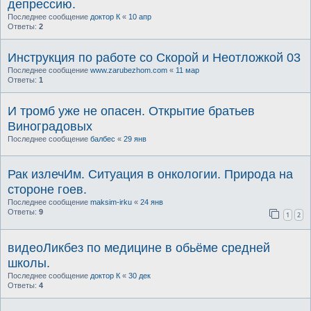
депрессию.
Последнее сообщение
доктор К
«
10 апр
Ответы:
2
Инструкция по работе со Скорой и Неотложкой 03
Последнее сообщение
www.zarubezhom.com
«
11 мар
Ответы:
1
И тромб уже не опасен. Открытие братьев
Виноградовых
Последнее сообщение
балбес
«
29 янв
Рак излечИм. Ситуация в онкологии. Природа на
стороне гоев.
Последнее сообщение
maksim-irku
«
24 янв
Ответы:
9
1
2
видеоЛикбез по медицине в обьёме средней
школы.
Последнее сообщение
доктор К
«
30 дек
Ответы:
4