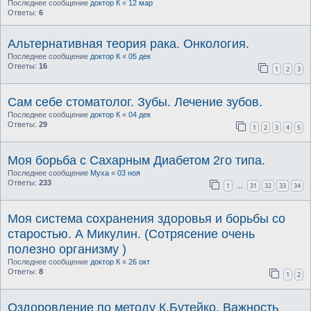
Последнее сообщение
доктор К
«
12 мар
Ответы:
6
Альтернативная теория рака. Онкология.
Последнее сообщение
доктор К
«
05 дек
Ответы:
16
1
2
3
Сам себе стоматолог. Зубы. Лечение зубов.
Последнее сообщение
доктор К
«
04 дек
Ответы:
29
1
2
3
4
5
Моя борьба с Сахарным Диабетом 2го типа.
Последнее сообщение
Муха
«
03 ноя
Ответы:
233
1
31
32
33
34
…
Моя система сохранения здоровья и борьбы со
старостью. А Микулин. (Сотрясение очень
полезно организму )
Последнее сообщение
доктор К
«
26 окт
Ответы:
8
1
2
Оздоровление по методу К.Бутейко. Важность