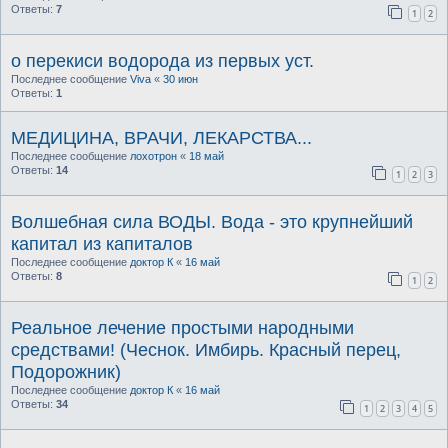
Ответы:
7
1
2
о перекиси водорода из первых уст.
Последнее сообщение
Viva
«
30 июн
Ответы:
1
МЕДИЦИНА, ВРАЧИ, ЛЕКАРСТВА...
Последнее сообщение
лохотрон
«
18 май
Ответы:
14
1
2
3
Волшебная сила ВОДЫ. Вода - это крупнейший
капитал из капиталов
Последнее сообщение
доктор К
«
16 май
Ответы:
8
1
2
Реальное лечение простыми народными
средствами! (Чеснок. Имбирь. Красный перец,
Подорожник)
Последнее сообщение
доктор К
«
16 май
Ответы:
34
1
2
3
4
5