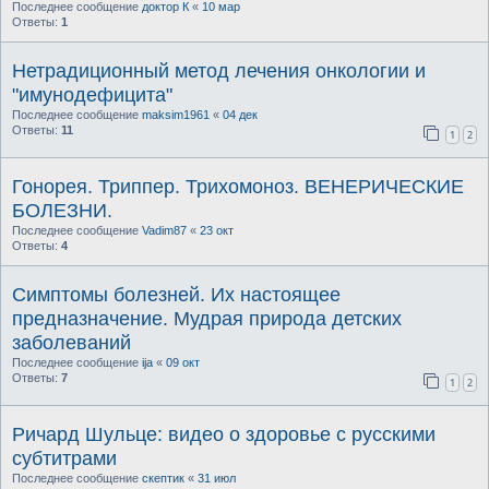
Последнее сообщение
доктор К
«
10 мар
Ответы:
1
Нетрадиционный метод лечения онкологии и
"имунодефицита"
Последнее сообщение
maksim1961
«
04 дек
Ответы:
11
1
2
Гонорея. Триппер. Трихомоноз. ВЕНЕРИЧЕСКИЕ
БОЛЕЗНИ.
Последнее сообщение
Vadim87
«
23 окт
Ответы:
4
Симптомы болезней. Их настоящее
предназначение. Мудрая природа детских
заболеваний
Последнее сообщение
ija
«
09 окт
Ответы:
7
1
2
Ричард Шульце: видео о здоровье с русскими
субтитрами
Последнее сообщение
скептик
«
31 июл