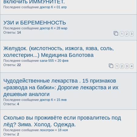
включить ИММУНИТЕТ.
Последнее сообщение
доктор К
«
01 апр
УЗИ и БЕРЕМЕННОСТЬ
Последнее сообщение
доктор К
«
28 мар
Ответы:
14
1
2
3
Желудок. (кислотность, изжога, язва, соль,
холестерин...) Медицина Болотова
Последнее сообщение
sana-555
«
20 фев
Ответы:
22
1
2
3
4
Чудодейственные лекарства . 15 признаков
«развода на бабки»: Дорогие лекарства и их
дешевые аналоги
Последнее сообщение
доктор К
«
15 янв
Ответы:
4
Сколько вы проживёте если провалитесь под
лёд? Зима. Холод. Одежда.
Последнее сообщение
лохотрон
«
18 ноя
Ответы:
2