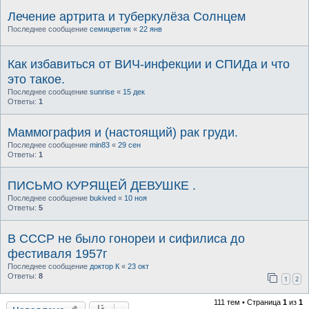
Лечение артрита и туберкулёза Солнцем
Последнее сообщение
семицветик
«
22 янв
Как избавиться от ВИЧ-инфекции и СПИДа и что
это такое.
Последнее сообщение
sunrise
«
15 дек
Ответы:
1
Маммография и (настоящий) рак груди.
Последнее сообщение
min83
«
29 сен
Ответы:
1
ПИСЬМО КУРЯЩЕЙ ДЕВУШКЕ .
Последнее сообщение
bukived
«
10 ноя
Ответы:
5
В СССР не было гонореи и сифилиса до
фестиваля 1957г
Последнее сообщение
доктор К
«
23 окт
Ответы:
8
1
2
111 тем • Страница
1
из
1