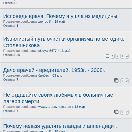
Ответы:
5
Исповедь врача. Почему я ушла из медицины
Последнее сообщение
доктор К
«
19 май
Ответы:
1
Извилистый путь очистки организма по методике
Столешникова
Последнее сообщение
slavyan5677
«
13 май
Ответы:
25
1
2
3
4
Дело врачей - вредителей. 1953г. - 2008г.
Последнее сообщение
балбес
«
03 апр
Ответы:
7
1
2
Не отдавайте своих любимых в больничные
лагеря смерти
Последнее сообщение
www.zarubezhom.com
«
13 мар
Ответы:
7
1
2
Почему нельзя удалять гланды и аппендицит.
Последнее сообщение
доктор К
«
18 фев