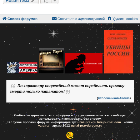
Новая тема
Список форумов
Связаться с администрацией
Удалить cookies
По характеру повреждений может определить причину
смерти только патанатом!
(
Столешников-Холмс
)
Любые материалы с этого форума и форум целиком, можно свободно
использовать и копировать без спросу.
В случае пропажи форума информация тут
uznaipravdu.livejournal.com
копия
yz-p.ru/
архив 2012
uznai-pravdu.com.ru