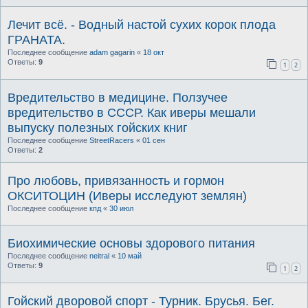
Лечит всё. - Водный настой сухих корок плода
ГРАНАТА.
Последнее сообщение
adam gagarin
«
18 окт
Ответы:
9
1
2
Вредительство в медицине. Ползучее
вредительство в СССР. Как иверы мешали
выпуску полезных гойских книг
Последнее сообщение
StreetRacers
«
01 сен
Ответы:
2
Про любовь, привязанность и гормон
ОКСИТОЦИН (Иверы исследуют землян)
Последнее сообщение
кпд
«
30 июл
Биохимические основы здорового питания
Последнее сообщение
neitral
«
10 май
Ответы:
9
1
2
Гойский дворовой спорт - Турник. Брусья. Бег.