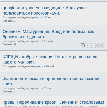
google или yandex в медицине. Как лучше
пользоваться поисковиками.
Последнее сообщение
доктор К
«
30 авг
Ответы:
1
Онанизм. Мастурбация. Вред или польза, как
бросить и не дрочить.
Последнее сообщение
доктор К
«
18 июл
Ответы:
33
1
2
3
4
5
КЛЕЩИ - добрые лекари. Не так страшен клещ,
как его малюют.
Последнее сообщение
марина_b
«
16 май
Фармацевтическая и продовольственная мафия -
книга
Последнее сообщение
доктор К
«
12 апр
Ответы:
1
Кровь. Переливание крови. "Лечение" стволовыми