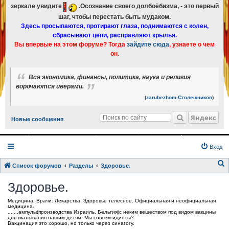
зеркале увидите
.Осознание своего долбоёбизма, - это первый
шаг, чтобы перестать быть мудаком.
Здесь просыпаются, протирают глаза, поднимаются с колен,
сбрасывают цепи, расправляют крылья.
Вы впервые на этом форуме? Тогда
зайдите сюда
, узнаете о чем
он.
Вся экономика, финансы, политика, наука и религия
ворочаются иверами.
(
zarubezhom-Столешников
)
Яндекс
Новые сообщения
Вход
Список форумов
Разделы
Здоровье.
о
Здоровье.
и
Медицина. Врачи. Лекарства. Здоровье телесное. Официальная и неофициальная
с
медицина.
.......ампулы(производства Израиль, Бельгия)с неким веществом под видом вакцины
к
для вкалывания нашим детям. Мы совсем идиоты?
Вакцинация это хорошо, но только через синагогу.