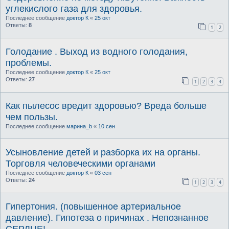
углекислого газа для здоровья.
Последнее сообщение
доктор К
«
25 окт
Ответы:
8
1
2
Голодание . Выход из водного голодания,
проблемы.
Последнее сообщение
доктор К
«
25 окт
Ответы:
27
1
2
3
4
Как пылесос вредит здоровью? Вреда больше
чем пользы.
Последнее сообщение
марина_b
«
10 сен
Усыновление детей и разборка их на органы.
Торговля человеческими органами
Последнее сообщение
доктор К
«
03 сен
Ответы:
24
1
2
3
4
Гипертония. (повышенное артериальное
давление). Гипотеза о причинах . Непознанное