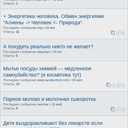
Ответы:
1
+ Энергетика человека. Обмен энергиями
"Алиены -> Человек <- Природа".
Последнее сообщение
кпд
«
03 ноя
Ответы:
11
1
2
А похудеть реально никто не желает?
Последнее сообщение
жжурнал
«
15 окт
Ответы:
5
Мытье посуды химией — медленное
самоубийство? (и косметика тут)
Последнее сообщение
www.zarubezhom.com
«
04 июл
Ответы:
14
1
2
3
Парное молоко и молочная сыворотка
Последнее сообщение
скептик
«
15 май
Ответы:
9
1
2
Дети выздоравливают без лекарств если