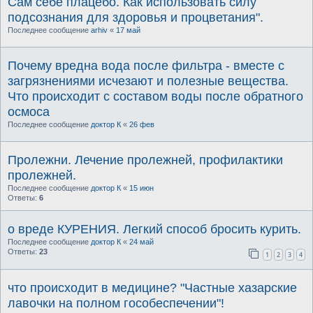
Сам себе плацебо. Как использовать силу
подсознания для здоровья и процветания".
Последнее сообщение
arhiv
«
17 май
Почему вредна вода после фильтра - вместе с
загрязнениями исчезают и полезные вещества.
Что происходит с составом воды после обратного
осмоса
Последнее сообщение
доктор К
«
26 фев
Пролежни. Лечение пролежней, профилактики
пролежней.
Последнее сообщение
доктор К
«
15 июн
Ответы:
6
о вреде КУРЕНИЯ. Легкий способ бросить курить.
Последнее сообщение
доктор К
«
24 май
Ответы:
23
1
2
3
4
что происходит в медицине? "Частные хазарские
лавочки на полном гособеспечении"!