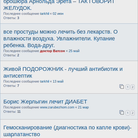
брошюра Арнольда Эрета – ТАК ГОВОРИТ
ЖЕЛУДОК.
Последнее сообщение
tarkhil
«
02 июн
Ответы:
3
все простуды можно лечить без лекарств. О
влажности воздуха. Увлажнители. Купание
ребенка. Вода-друг.
Последнее сообщение
доктор Ватсон
«
25 май
Ответы:
2
Живой ПОДОРОЖНИК - лучший антибиотик и
антисептик
Последнее сообщение
tarkhil
«
13 май
Ответы:
7
1
2
Борис Жерлыгин лечит ДИАБЕТ
Последнее сообщение
www.zarubezhom.com
«
21 мар
Ответы:
11
1
2
Гемосканирование (диагностика по капле крови)-
шарлатанство