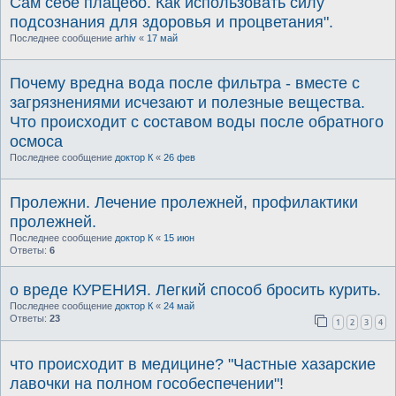
Сам себе плацебо. Как использовать силу
подсознания для здоровья и процветания".
Последнее сообщение
arhiv
«
17 май
Почему вредна вода после фильтра - вместе с
загрязнениями исчезают и полезные вещества.
Что происходит с составом воды после обратного
осмоса
Последнее сообщение
доктор К
«
26 фев
Пролежни. Лечение пролежней, профилактики
пролежней.
Последнее сообщение
доктор К
«
15 июн
Ответы:
6
о вреде КУРЕНИЯ. Легкий способ бросить курить.
Последнее сообщение
доктор К
«
24 май
Ответы:
23
1
2
3
4
что происходит в медицине? "Частные хазарские
лавочки на полном гособеспечении"!