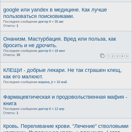
google или yandex в медицине. Как лучше
пользоваться поисковиками.
Последнее сообщение
доктор К
«
30 авг
Ответы:
1
Онанизм. Мастурбация. Вред или польза, как
бросить и не дрочить.
Последнее сообщение
доктор К
«
18 июл
Ответы:
33
1
2
3
4
5
КЛЕЩИ - добрые лекари. Не так страшен клещ,
как его малюют.
Последнее сообщение
марина_b
«
16 май
Фармацевтическая и продовольственная мафия -
книга
Последнее сообщение
доктор К
«
12 апр
Ответы:
1
Кровь. Переливание крови. "Лечение" стволовыми