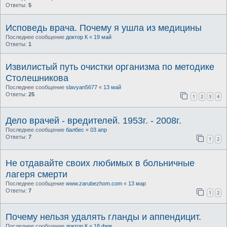
Ответы:
5
Исповедь врача. Почему я ушла из медицины
Последнее сообщение
доктор К
«
19 май
Ответы:
1
Извилистый путь очистки организма по методике
Столешникова
Последнее сообщение
slavyan5677
«
13 май
Ответы:
25
1
2
3
4
Дело врачей - вредителей. 1953г. - 2008г.
Последнее сообщение
балбес
«
03 апр
Ответы:
7
1
2
Не отдавайте своих любимых в больничные
лагеря смерти
Последнее сообщение
www.zarubezhom.com
«
13 мар
Ответы:
7
1
2
Почему нельзя удалять гланды и аппендицит.
Последнее сообщение
доктор К
«
18 фев