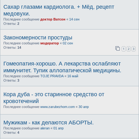
Сахар глазами кардиолога. + Мёд, рецепт
медовухи.
Последнее сообщение
доктор Ватсон
«
14 сен
Ответы:
2
Закономерности простуды
Последнее сообщение
модератор
«
02 сен
Ответы:
14
1
2
3
Гомеопатия-хорошо. А лекарства ослабляют
иммунитет. Тупик аллопатической медицины.
Последнее сообщение
TOJE PRAVDA
«
16 май
Ответы:
3
Кора дуба - это старинное средство от
кровотечений
Последнее сообщение
www.zarubezhom.com
«
30 апр
Мужикам - как делаются АБОРТЫ.
Последнее сообщение
aleran
«
01 апр
Ответы:
4