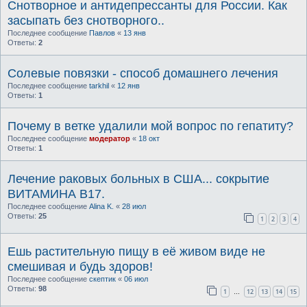
Снотворное и антидепрессанты для России. Как
засыпать без снотворного..
Последнее сообщение
Павлов
«
13 янв
Ответы:
2
Солевые повязки - способ домашнего лечения
Последнее сообщение
tarkhil
«
12 янв
Ответы:
1
Почему в ветке удалили мой вопрос по гепатиту?
Последнее сообщение
модератор
«
18 окт
Ответы:
1
Лечение раковых больных в США... сокрытие
ВИТАМИНА В17.
Последнее сообщение
Alina K.
«
28 июл
Ответы:
25
1
2
3
4
Ешь растительную пищу в её живом виде не
смешивая и будь здоров!
Последнее сообщение
скептик
«
06 июл
Ответы:
98
1
12
13
14
15
…