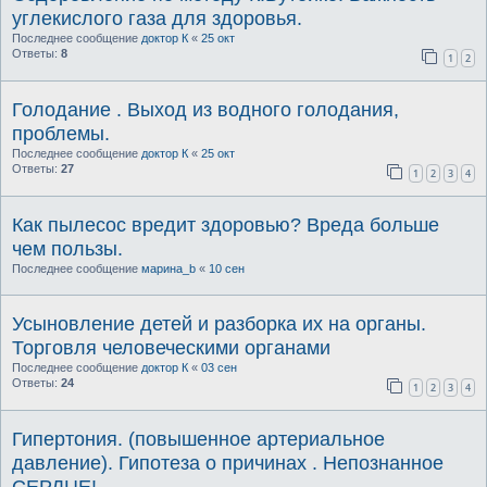
углекислого газа для здоровья.
Последнее сообщение
доктор К
«
25 окт
Ответы:
8
1
2
Голодание . Выход из водного голодания,
проблемы.
Последнее сообщение
доктор К
«
25 окт
Ответы:
27
1
2
3
4
Как пылесос вредит здоровью? Вреда больше
чем пользы.
Последнее сообщение
марина_b
«
10 сен
Усыновление детей и разборка их на органы.
Торговля человеческими органами
Последнее сообщение
доктор К
«
03 сен
Ответы:
24
1
2
3
4
Гипертония. (повышенное артериальное
давление). Гипотеза о причинах . Непознанное