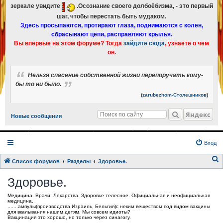
зеркале увидите
.Осознание своего долбоёбизма, - это первый
шаг, чтобы перестать быть мудаком.
Здесь просыпаются, протирают глаза, поднимаются с колен,
сбрасывают цепи, расправляют крылья.
Вы впервые на этом форуме? Тогда
зайдите сюда
, узнаете о чем
он.
Нельзя спасение собственной жизни перепоручать кому-
бы то ни было.
(
zarubezhom-Столешников
)
Яндекс
Новые сообщения
Вход
Список форумов
Разделы
Здоровье.
о
Здоровье.
и
Медицина. Врачи. Лекарства. Здоровье телесное. Официальная и неофициальная
с
медицина.
.......ампулы(производства Израиль, Бельгия)с неким веществом под видом вакцины
к
для вкалывания нашим детям. Мы совсем идиоты?
Вакцинация это хорошо, но только через синагогу.