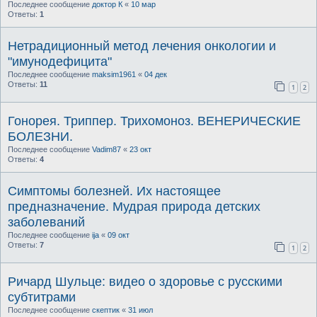
Последнее сообщение
доктор К
«
10 мар
Ответы:
1
Нетрадиционный метод лечения онкологии и
"имунодефицита"
Последнее сообщение
maksim1961
«
04 дек
Ответы:
11
1
2
Гонорея. Триппер. Трихомоноз. ВЕНЕРИЧЕСКИЕ
БОЛЕЗНИ.
Последнее сообщение
Vadim87
«
23 окт
Ответы:
4
Симптомы болезней. Их настоящее
предназначение. Мудрая природа детских
заболеваний
Последнее сообщение
ija
«
09 окт
Ответы:
7
1
2
Ричард Шульце: видео о здоровье с русскими
субтитрами
Последнее сообщение
скептик
«
31 июл