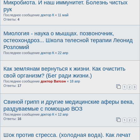
Микробиота. И наш иммунитет. Болезнь чистых
рук
Последнее сообщение
доктор К
«
11 май
Ответы:
4
Миология - наука о мышцах. позвоночник,
остеохондроз... Школа телесной терапии Леонид
Розломий
Последнее сообщение
доктор К
«
22 апр
Как землянам вернуться к жизни. Как очистить
свой организм? (Бег ради жизни.)
Последнее сообщение
доктор Ватсон
«
18 апр
Ответы:
17
1
2
3
Свиной грипп и другие медицинские аферы века,
раздуваемые с помощью ВОЗ
Последнее сообщение
доктор К
«
12 апр
Ответы:
16
1
2
3
Шок против стресса. (холодная вода). Как лечат