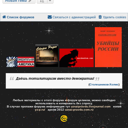
Новая тема
Список форумов
Связаться с администрацией
Удалить cookies
Даёшь тоталитаризм вместо демократии!
(
Столешников-Холмс
)
Любые материалы с этого форума и форум целиком, можно свободно
использовать и копировать без спросу.
В случае пропажи форума информация тут
uznaipravdu.livejournal.com
копия
yz-p.ru/
архив 2012
uznai-pravdu.com.ru