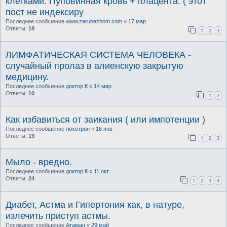
клетками. Пуповинная кровь + плацента. ( этот
пост не индексиру
Последнее сообщение
www.zarubezhom.com
«
17 мар
Ответы:
18
1
2
3
ЛИМФАТИЧЕСКАЯ СИСТЕМА ЧЕЛОВЕКА -
случайный пролаз в алиенскую закрытую
медицину.
Последнее сообщение
доктор К
«
14 мар
Ответы:
10
1
2
Как избавиться от заикания ( или импотенции )
Последнее сообщение
лохотрон
«
16 янв
Ответы:
19
1
2
3
Мыло - вредно.
Последнее сообщение
доктор К
«
11 окт
Ответы:
24
1
2
3
4
Диабет, Астма и Гипертония как, в натуре,
излечить приступ астмы.
Последнее сообщение
Атаман
«
29 май