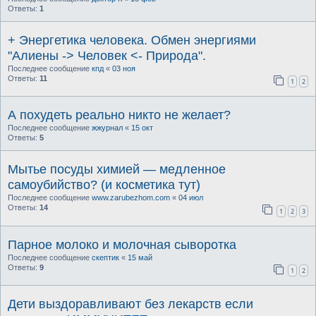
Ответы:
1
+ Энергетика человека. Обмен энергиями
"Алиены -> Человек <- Природа".
Последнее сообщение
кпд
«
03 ноя
Ответы:
11
1
2
А похудеть реально никто не желает?
Последнее сообщение
жжурнал
«
15 окт
Ответы:
5
Мытье посуды химией — медленное
самоубийство? (и косметика тут)
Последнее сообщение
www.zarubezhom.com
«
04 июл
Ответы:
14
1
2
3
Парное молоко и молочная сыворотка
Последнее сообщение
скептик
«
15 май
Ответы:
9
1
2
Дети выздоравливают без лекарств если