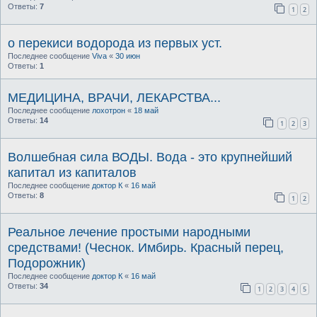
Ответы:
7
1
2
о перекиси водорода из первых уст.
Последнее сообщение
Viva
«
30 июн
Ответы:
1
МЕДИЦИНА, ВРАЧИ, ЛЕКАРСТВА...
Последнее сообщение
лохотрон
«
18 май
Ответы:
14
1
2
3
Волшебная сила ВОДЫ. Вода - это крупнейший
капитал из капиталов
Последнее сообщение
доктор К
«
16 май
Ответы:
8
1
2
Реальное лечение простыми народными
средствами! (Чеснок. Имбирь. Красный перец,
Подорожник)
Последнее сообщение
доктор К
«
16 май
Ответы:
34
1
2
3
4
5