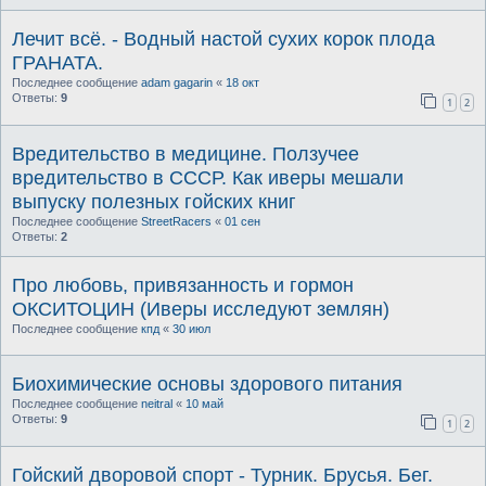
Лечит всё. - Водный настой сухих корок плода
ГРАНАТА.
Последнее сообщение
adam gagarin
«
18 окт
Ответы:
9
1
2
Вредительство в медицине. Ползучее
вредительство в СССР. Как иверы мешали
выпуску полезных гойских книг
Последнее сообщение
StreetRacers
«
01 сен
Ответы:
2
Про любовь, привязанность и гормон
ОКСИТОЦИН (Иверы исследуют землян)
Последнее сообщение
кпд
«
30 июл
Биохимические основы здорового питания
Последнее сообщение
neitral
«
10 май
Ответы:
9
1
2
Гойский дворовой спорт - Турник. Брусья. Бег.