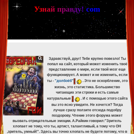
[phpBB Debug] PHP Warning
: in file
[ROOT]/phpbb/db/driver/mysqli.php
on line
265
:
mysqli_fetch_assoc(): Couldn't fetch mysqli_result
У
з
н
а
й
п
р
а
в
д
у
!
c
om
[phpBB Debug] PHP Warning
: in file
[ROOT]/phpbb/db/driver/mysqli.php
on line
329
:
mysqli_free_result(): Couldn't fetch mysqli_result
[phpBB Debug] PHP Warning
: in file
[ROOT]/phpbb/db/driver/mysqli.php
on line
265
:
mysqli_fetch_assoc(): Couldn't fetch mysqli_result
[phpBB Debug] PHP Warning
: in file
[ROOT]/phpbb/db/driver/mysqli.php
on line
329
:
mysqli_free_result(): Couldn't fetch mysqli_result
[phpBB Debug] PHP Warning
: in file
[ROOT]/phpbb/db/driver/mysqli.php
on line
265
:
mysqli_fetch_assoc(): Couldn't fetch mysqli_result
[phpBB Debug] PHP Warning
: in file
[ROOT]/phpbb/db/driver/mysqli.php
on line
329
:
mysqli_free_result(): Couldn't fetch mysqli_result
Здравствуй, друг! Тебе крупно повезло! Ты
попал на сайт, который может изменить твоё
представление о мире, если твой мозг еще
функционирует. А может и не изменить, если
ты -
"долбоёб"
. Это не оскорбление, это
жизнь, это статистика. Большинство
читающих эти строки и есть самые
натуральные
. И с помощью этого сайта
вы это ясно увидите. Не хочется? Тогда
лучше сразу ползите отсюда подобру
поздорову. Чтение этого форума может
вызвать отрицательные эмоции. А.Райкин говорил:"Зритель
хлопает не тому, что ты, артист, талантливый, а тому что ОН
,зритель, умный!". Здесь вы точно хлопать не будете потому, что в