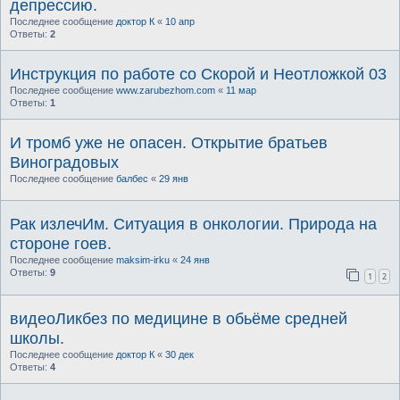
депрессию.
Последнее сообщение
доктор К
«
10 апр
Ответы:
2
Инструкция по работе со Скорой и Неотложкой 03
Последнее сообщение
www.zarubezhom.com
«
11 мар
Ответы:
1
И тромб уже не опасен. Открытие братьев
Виноградовых
Последнее сообщение
балбес
«
29 янв
Рак излечИм. Ситуация в онкологии. Природа на
стороне гоев.
Последнее сообщение
maksim-irku
«
24 янв
Ответы:
9
1
2
видеоЛикбез по медицине в обьёме средней
школы.
Последнее сообщение
доктор К
«
30 дек
Ответы:
4