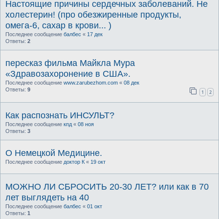
Настоящие причины сердечных заболеваний. Не
холестерин! (про обезжиренные продукты,
омега-6, сахар в крови... )
Последнее сообщение
балбес
«
17 дек
Ответы:
2
пересказ фильма Майкла Мура
«Здравозахоронение в США».
Последнее сообщение
www.zarubezhom.com
«
08 дек
Ответы:
9
1
2
Как распознать ИНСУЛЬТ?
Последнее сообщение
кпд
«
08 ноя
Ответы:
3
О Немецкой Медицине.
Последнее сообщение
доктор К
«
19 окт
МОЖНО ЛИ СБРОСИТЬ 20-30 ЛЕТ? или как в 70
лет выглядеть на 40
Последнее сообщение
балбес
«
01 окт
Ответы:
1