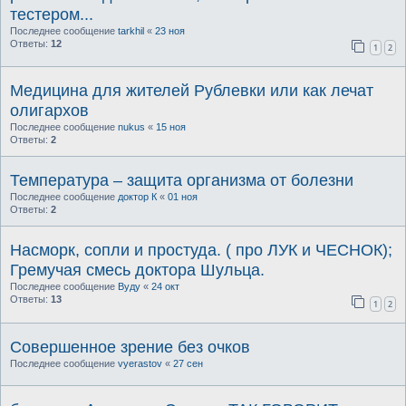
тестером...
Последнее сообщение
tarkhil
«
23 ноя
Ответы:
12
1
2
Медицина для жителей Рублевки или как лечат
олигархов
Последнее сообщение
nukus
«
15 ноя
Ответы:
2
Температура – защита организма от болезни
Последнее сообщение
доктор К
«
01 ноя
Ответы:
2
Насморк, сопли и простуда. ( про ЛУК и ЧЕСНОК);
Гремучая смесь доктора Шульца.
Последнее сообщение
Вуду
«
24 окт
Ответы:
13
1
2
Совершенное зрение без очков
Последнее сообщение
vyerastov
«
27 сен