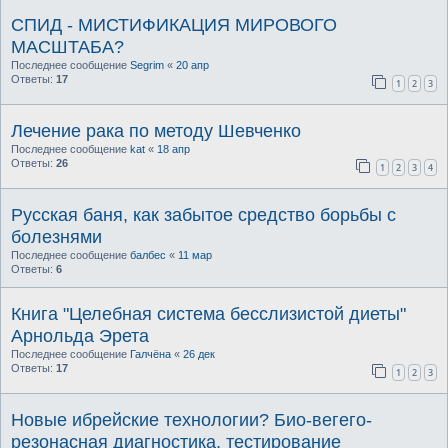
СПИД - МИСТИФИКАЦИЯ МИРОВОГО
МАСШТАБА?
Последнее сообщение
Segrim
«
20 апр
Ответы:
17
1
2
3
Лечение рака по методу Шевченко
Последнее сообщение
kat
«
18 апр
Ответы:
26
1
2
3
4
Русская баня, как забытое средство борьбы с
болезнями
Последнее сообщение
балбес
«
11 мар
Ответы:
6
Книга "Целебная система бесслизистой диеты"
Арнольда Эрета
Последнее сообщение
Галчёна
«
26 дек
Ответы:
17
1
2
3
Новые ибрейские технологии? Био-вегего-
резонасная диагностика, тестирование