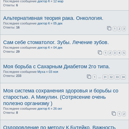
Последнее сообщение
доктор К
«
12 мар
Ответы:
6
Альтернативная теория рака. Онкология.
Последнее сообщение
доктор К
«
05 дек
Ответы:
16
1
2
3
Сам себе стоматолог. Зубы. Лечение зубов.
Последнее сообщение
доктор К
«
04 дек
Ответы:
29
1
2
3
4
5
Моя борьба с Сахарным Диабетом 2го типа.
Последнее сообщение
Муха
«
03 ноя
Ответы:
233
1
31
32
33
34
…
Моя система сохранения здоровья и борьбы со
старостью. А Микулин. (Сотрясение очень
полезно организму )
Последнее сообщение
доктор К
«
26 окт
Ответы:
8
1
2
Оздоровление по методу К.Бутейко. Важность