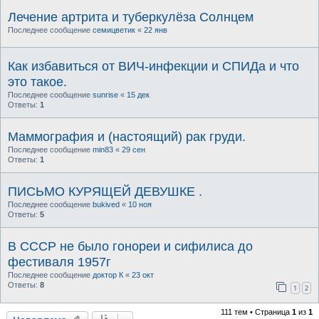
Лечение артрита и туберкулёза Солнцем
Последнее сообщение
семицветик
«
22 янв
Как избавиться от ВИЧ-инфекции и СПИДа и что
это такое.
Последнее сообщение
sunrise
«
15 дек
Ответы:
1
Маммография и (настоящий) рак груди.
Последнее сообщение
min83
«
29 сен
Ответы:
1
ПИСЬМО КУРЯЩЕЙ ДЕВУШКЕ .
Последнее сообщение
bukived
«
10 ноя
Ответы:
5
В СССР не было гонореи и сифилиса до
фестиваля 1957г
Последнее сообщение
доктор К
«
23 окт
Ответы:
8
1
2
111 тем • Страница
1
из
1