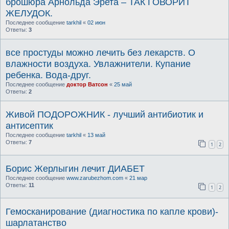
брошюра Арнольда Эрета – ТАК ГОВОРИТ
ЖЕЛУДОК.
Последнее сообщение
tarkhil
«
02 июн
Ответы:
3
все простуды можно лечить без лекарств. О
влажности воздуха. Увлажнители. Купание
ребенка. Вода-друг.
Последнее сообщение
доктор Ватсон
«
25 май
Ответы:
2
Живой ПОДОРОЖНИК - лучший антибиотик и
антисептик
Последнее сообщение
tarkhil
«
13 май
Ответы:
7
1
2
Борис Жерлыгин лечит ДИАБЕТ
Последнее сообщение
www.zarubezhom.com
«
21 мар
Ответы:
11
1
2
Гемосканирование (диагностика по капле крови)-
шарлатанство