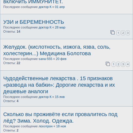
включить ИММУНИТЕТ.
Последнее сообщение
доктор К
«
01 апр
УЗИ и БЕРЕМЕННОСТЬ
Последнее сообщение
доктор К
«
28 мар
Ответы:
14
1
2
3
Желудок. (кислотность, изжога, язва, соль,
холестерин...) Медицина Болотова
Последнее сообщение
sana-555
«
20 фев
Ответы:
22
1
2
3
4
Чудодейственные лекарства . 15 признаков
«развода на бабки»: Дорогие лекарства и их
дешевые аналоги
Последнее сообщение
доктор К
«
15 янв
Ответы:
4
Сколько вы проживёте если провалитесь под
лёд? Зима. Холод. Одежда.
Последнее сообщение
лохотрон
«
18 ноя
Ответы:
2