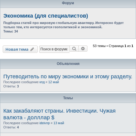
Форум
Экономика (для специалистов)
Подборка статей про мировую глобальную авантюру. Интересно будет
только тем, кто интересуется геополитикой и экономикой.
Темы:
34
53 темы • Страница
1
из
1
Поиск
Расширенный поиск
Новая тема
Объявления
Путеводитель по миру экономики и этому разделу.
Последнее сообщение
кпд
«
12 май
Ответы:
3
Темы
Как закабаляют страны. Инвестиции. Чужая
валюта - долллар $
Последнее сообщение
ideivnp
«
13 май
Ответы:
4