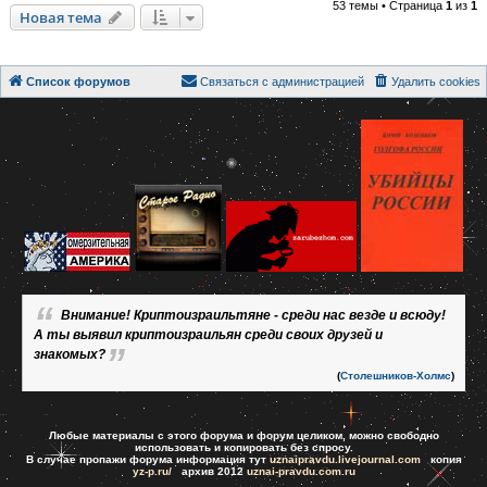
53 темы • Страница
1
из
1
Новая тема
Список форумов
Связаться с администрацией
Удалить cookies
Внимание! Криптоизраильтяне - среди нас везде и всюду!
А ты выявил криптоизраильян среди своих друзей и
знакомых?
(
Столешников-Холмс
)
Любые материалы с этого форума и форум целиком, можно свободно
использовать и копировать без спросу.
В случае пропажи форума информация тут
uznaipravdu.livejournal.com
копия
yz-p.ru/
архив 2012
uznai-pravdu.com.ru