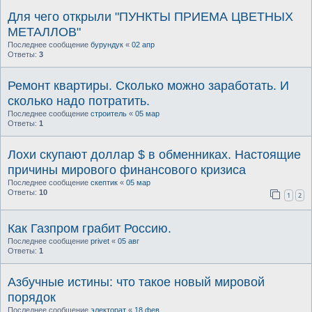
Для чего открыли "ПУНКТЫ ПРИЕМА ЦВЕТНЫХ
МЕТАЛЛОВ"
Последнее сообщение
бурундук
«
02 апр
Ответы:
3
Ремонт квартиры. Сколько можно заработать. И
сколько надо потратить.
Последнее сообщение
строитель
«
05 мар
Ответы:
1
Лохи cкупают доллар $ в обменниках. Настоящие
причины мирового финансового кризиса
Последнее сообщение
скептик
«
05 мар
Ответы:
10
1
2
Как Газпром грабит Россию.
Последнее сообщение
privet
«
05 авг
Ответы:
1
Азбучные истины: что такое новый мировой
порядок
Последнее сообщение
электорат
«
18 фев