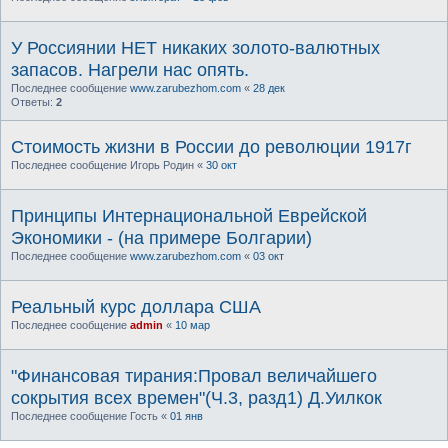
У Россиянии НЕТ никаких золото-валютных
запасов. Нагрели нас опять.
Последнее сообщение
www.zarubezhom.com
«
28 дек
Ответы:
2
Стоимость жизни в России до революции 1917г
Последнее сообщение
Игорь Родин
«
30 окт
Принципы Интернациональной Еврейской
Экономики - (на примере Болгарии)
Последнее сообщение
www.zarubezhom.com
«
03 окт
Реальный курс доллара США
Последнее сообщение
admin
«
10 мар
"Финансовая тирания:Провал величайшего
сокрытия всех времен"(Ч.3, разд1) Д.Уилкок
Последнее сообщение
Гость
«
01 янв