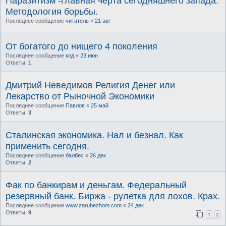
Паразитизм -главная черта сегодняшнего запада.
Методология борьбы.
Последнее сообщение
читатель
«
21 авг
От богатого до нищего 4 поколения
Последнее сообщение
кпд
«
23 июн
Ответы:
1
Дмитрий Неведимов Религия Денег или
Лекарство от Рыночной Экономики
Последнее сообщение
Павлов
«
25 май
Ответы:
3
Сталинская экономика. Нал и безнал. Как
применить сегодня.
Последнее сообщение
балбес
«
26 дек
Ответы:
2
Фак по банкирам и деньгам. Федеральный
резервный банк. Биржа - рулетка для лохов. Крах.
Последнее сообщение
www.zarubezhom.com
«
24 дек
Ответы:
9
1
2