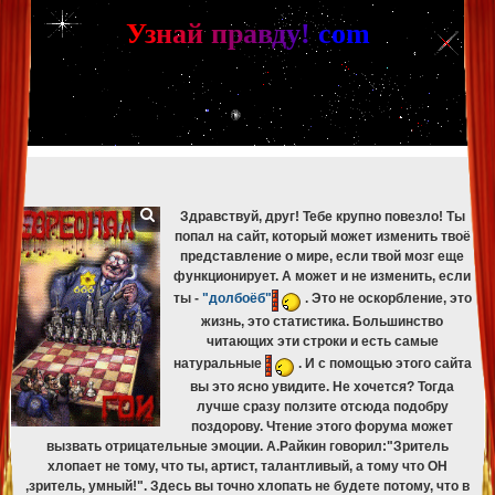
[phpBB Debug] PHP Warning
: in file
[ROOT]/phpbb/db/driver/mysqli.php
on line
265
:
mysqli_fetch_assoc(): Couldn't fetch mysqli_result
У
з
н
а
й
п
р
а
в
д
у
!
c
om
[phpBB Debug] PHP Warning
: in file
[ROOT]/phpbb/db/driver/mysqli.php
on line
329
:
mysqli_free_result(): Couldn't fetch mysqli_result
[phpBB Debug] PHP Warning
: in file
[ROOT]/phpbb/db/driver/mysqli.php
on line
265
:
mysqli_fetch_assoc(): Couldn't fetch mysqli_result
[phpBB Debug] PHP Warning
: in file
[ROOT]/phpbb/db/driver/mysqli.php
on line
329
:
mysqli_free_result(): Couldn't fetch mysqli_result
[phpBB Debug] PHP Warning
: in file
[ROOT]/phpbb/db/driver/mysqli.php
on line
265
:
mysqli_fetch_assoc(): Couldn't fetch mysqli_result
[phpBB Debug] PHP Warning
: in file
[ROOT]/phpbb/db/driver/mysqli.php
on line
329
:
mysqli_free_result(): Couldn't fetch mysqli_result
Здравствуй, друг! Тебе крупно повезло! Ты
попал на сайт, который может изменить твоё
представление о мире, если твой мозг еще
функционирует. А может и не изменить, если
ты -
"долбоёб"
. Это не оскорбление, это
жизнь, это статистика. Большинство
читающих эти строки и есть самые
натуральные
. И с помощью этого сайта
вы это ясно увидите. Не хочется? Тогда
лучше сразу ползите отсюда подобру
поздорову. Чтение этого форума может
вызвать отрицательные эмоции. А.Райкин говорил:"Зритель
хлопает не тому, что ты, артист, талантливый, а тому что ОН
,зритель, умный!". Здесь вы точно хлопать не будете потому, что в