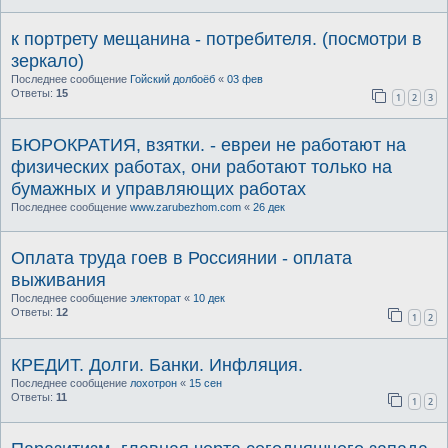
к портрету мещанина - потребителя. (посмотри в
зеркало)
Последнее сообщение
Гойский долбоёб
«
03 фев
Ответы:
15
1
2
3
БЮРОКРАТИЯ, взятки. - евреи не работают на
физических работах, они работают только на
бумажных и управляющих работах
Последнее сообщение
www.zarubezhom.com
«
26 дек
Оплата труда гоев в Россиянии - оплата
выживания
Последнее сообщение
электорат
«
10 дек
Ответы:
12
1
2
КРЕДИТ. Долги. Банки. Инфляция.
Последнее сообщение
лохотрон
«
15 сен
Ответы:
11
1
2