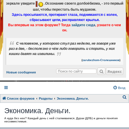
зеркале увидите
.Осознание своего долбоёбизма, - это первый
шаг, чтобы перестать быть мудаком.
Здесь просыпаются, протирают глаза, поднимаются с колен,
сбрасывают цепи, расправляют крылья.
Вы впервые на этом форуме? Тогда
зайдите сюда
, узнаете о чем
он.
С человеком, у которого стул раз неделю, не говоря уже
раз в две, - бесполезно о чём либо говорить и спорить, у них
кишки давят на извилины.
(
zarubezhom-Столешников
)
Яндекс
Новые сообщения
Вход
Список форумов
Разделы
Экономика. Деньги.
о
Экономика. Деньги.
и
А куда без нее? Каждый день с ней сталкиваемся. Дурак (ДЛБ) и деньги понятия
с
несовместимые.
к