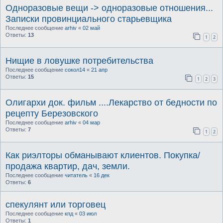
Одноразовые вещи -> одноразовые отношения...
Записки провинциального старьевщика
Последнее сообщение
arhiv
«
02 май
Ответы:
13
1
2
Нищие в ловушке потребительства
Последнее сообщение
сокол14
«
21 апр
Ответы:
15
1
2
3
Олигархи док. фильм ....Лекарство от бедности по
рецепту Березовского
Последнее сообщение
arhiv
«
04 мар
Ответы:
7
1
2
Как риэлторы обманывают клиентов. Покупка/
продажа квартир, дач, земли.
Последнее сообщение
читатель
«
16 дек
Ответы:
6
спекулянт или торговец
Последнее сообщение
кпд
«
03 июл
Ответы:
1