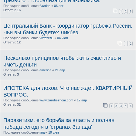
трезвого". Глобализация и экономика.
Последнее сообщение
балбес
«
06 авг
Ответы:
16
1
2
3
Центральный Банк - координатор грабежа России.
Чьи вы банки будете? Ликбез.
Последнее сообщение
читатель
«
04 июл
Ответы:
12
1
2
Несколько принципов чтобы жить счастливо и
иметь деньги
Последнее сообщение
america
«
21 апр
Ответы:
3
ИПОТЕКА для лохов. Что нас ждет. КВАРТИРНЫЙ
ВОПРОС.
Последнее сообщение
www.zarubezhom.com
«
17 апр
Ответы:
32
1
2
3
4
5
Паразитизм, его борьба за власть и полная
победа сегодня в 'странах Запада'
Последнее сообщение
кпд
«
19 фев