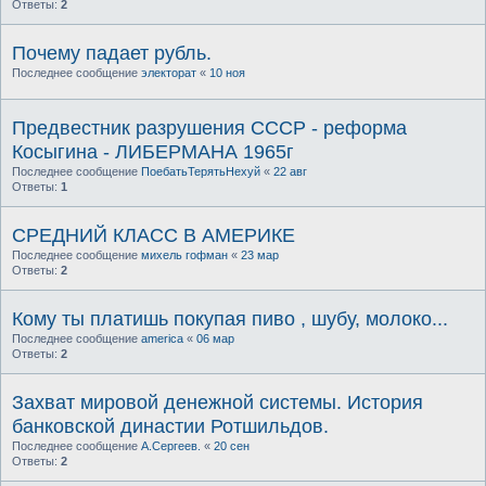
Ответы:
2
Почему падает рубль.
Последнее сообщение
электорат
«
10 ноя
Предвестник разрушения СССР - реформа
Косыгина - ЛИБЕРМАНА 1965г
Последнее сообщение
ПоебатьТерятьНехуй
«
22 авг
Ответы:
1
СРЕДНИЙ КЛАСС В АМЕРИКЕ
Последнее сообщение
михель гофман
«
23 мар
Ответы:
2
Кому ты платишь покупая пиво , шубу, молоко...
Последнее сообщение
america
«
06 мар
Ответы:
2
Захват мировой денежной системы. История
банковской династии Ротшильдов.
Последнее сообщение
А.Сергеев.
«
20 сен
Ответы:
2