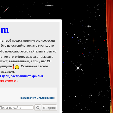
om
ить твоё представление о мире, если
. Это не оскорбление, это жизнь, это
 И с помощью этого сайта вы это ясно
Чтение этого форума может вызвать
ртист, талантливый, а тому что ОН
 увидите
.Осознание своего
ь мудаком.
т цепи, расправляют крылья.
ете о чем он.
(
zarubezhom-Столешников
)
Яндекс