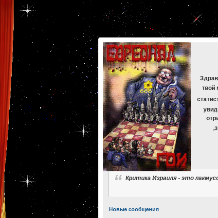
[phpBB Debug] PHP Warning
: in file
[ROOT]/phpbb/db/driver/mysqli.php
on line
265
:
mysqli_f
[phpBB Debug] PHP Warning
: in file
[ROOT]/phpbb/db/driver/mysqli.php
on line
329
:
mysqli_f
[phpBB Debug] PHP Warning
: in file
[ROOT]/phpbb/db/driver/mysqli.php
on line
265
:
mysqli_f
[phpBB Debug] PHP Warning
: in file
[ROOT]/phpbb/db/driver/mysqli.php
on line
329
:
mysqli_f
[phpBB Debug] PHP Warning
: in file
[ROOT]/phpbb/db/driver/mysqli.php
on line
265
:
mysqli_f
[phpBB Debug] PHP Warning
: in file
[ROOT]/phpbb/db/driver/mysqli.php
on line
329
:
mysqli_f
Здрав
твой 
статис
увид
отр
,
Критика Израиля - это лакму
Новые сообщения