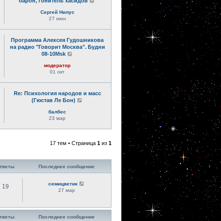
барон, гонитель хасидов
Сергей Нилус
27 июн
Программа Алексея Гудошникова
на радио "Говорит Москва". Будни
08-10Msk
модератор
01 окт
Re: Психология народов и масс
(Гюстав Ле Бон)
балбес
23 мар
17 тем • Страница
1
из
1
тветы
Последнее сообщение
семицветик
19
27 мар
тветы
Последнее сообщение