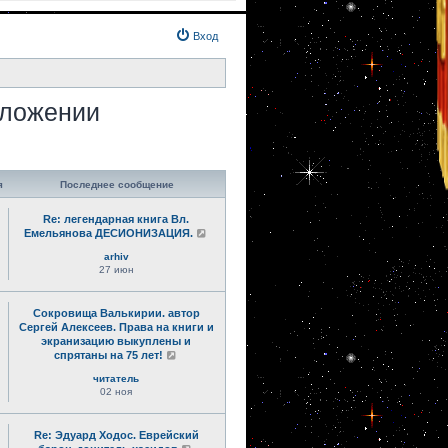
Вход
зложении
.
я
Последнее сообщение
Re: легендарная книга Вл.
Емельянова ДЕСИОНИЗАЦИЯ.
arhiv
27 июн
Сокровища Валькирии. автор
Сергей Алексеев. Права на книги и
экранизацию выкуплены и
спрятаны на 75 лет!
читатель
02 ноя
Re: Эдуард Ходос. Еврейский