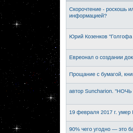
Скорочтение - роскошь и
информацией?
Юрий Козенков "Голгофа 
Евреонал о создании до
Прощание с бумагой, кни
автор Suncharion. "НОЧЬ
19 февраля 2017 г. умер
90% чего угодно — это б