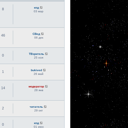
кпд
8
03 мар
СВед
46
06 дек
ТВзритель
0
25 ноя
bukived
1
26 май
модератор
14
28 янв
читатель
2
29 окт
кпд
0
01 июн