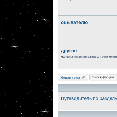
обывателю
другое
малозначимое, не важное, почти мусо
Новая тема
Путеводитель по раздел