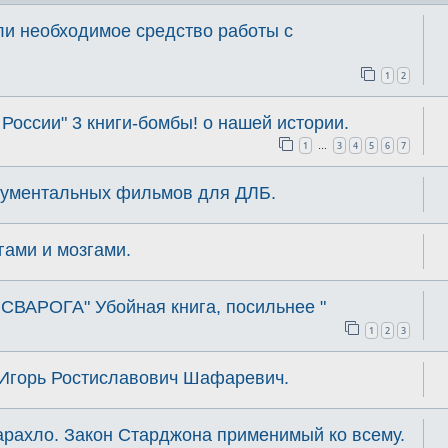
ли необходимое средство работы с
1
2
России" 3 книги-бомбы! о нашей истории.
1
3
4
5
6
7
…
кументальных фильмов для ДЛБ.
гами и мозгами.
 СВАРОГА" Убойная книга, посильнее "
1
2
3
 Игорь Ростиславович Шафаревич.
арахло. Закон Старджона применимый ко всему.