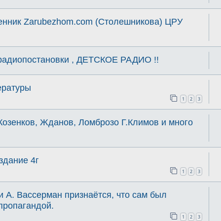
енник Zarubezhom.com (Столешникова) ЦРУ
 радиопостановки , ДЕТСКОЕ РАДИО !!
ературы
1
2
3
Козенков, Жданов, Ломброзо Г.Климов и много
здание 4г
1
2
3
 А. Вассерман признаётся, что сам был
пропагандой.
1
2
3