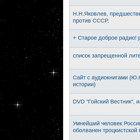
Н.Н.Яковлев, предшеств
против СССР.
+ Старое доброе радио!
список запрещенной лит
Сайт с аудиокнигами (Ю.
истории)
DVD "Гойский Вестник", и
Умнейший человек России
оболванен троцкистской 