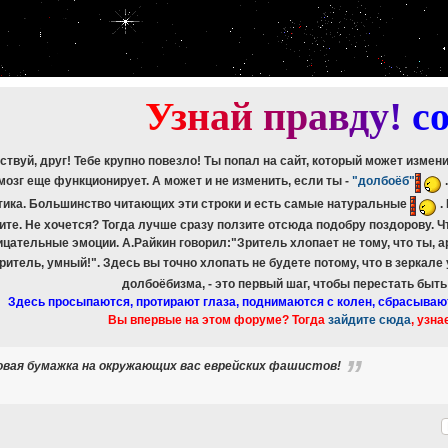
etch_assoc(): Couldn't fetch mysqli_result
ree_result(): Couldn't fetch mysqli_result
etch_assoc(): Couldn't fetch mysqli_result
ree_result(): Couldn't fetch mysqli_result
etch_assoc(): Couldn't fetch mysqli_result
ree_result(): Couldn't fetch mysqli_result
У
з
н
а
й
п
р
а
в
д
у
!
c
ствуй, друг! Тебе крупно повезло! Ты попал на сайт, который может измен
мозг еще функционирует. А может и не изменить, если ты -
"долбоёб"
тика. Большинство читающих эти строки и есть самые натуральные
.
ите. Не хочется? Тогда лучше сразу ползите отсюда подобру поздорову. 
ицательные эмоции. А.Райкин говорил:"Зритель хлопает не тому, что ты, а
зритель, умный!". Здесь вы точно хлопать не будете потому, что в зеркале
долбоёбизма, - это первый шаг, чтобы перестать быт
Здесь просыпаются, протирают глаза, поднимаются с колен, сбрасываю
Вы впервые на этом форуме? Тогда
зайдите сюда
, узна
совая бумажка на окружающих вас еврейских фашистов!