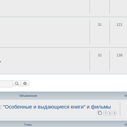
31
121
32
138
р
Поиск
Расширенный поиск
Объявления
О
у: "Особенные и выдающиеся книги" и фильмы
1
2
3
Темы
О