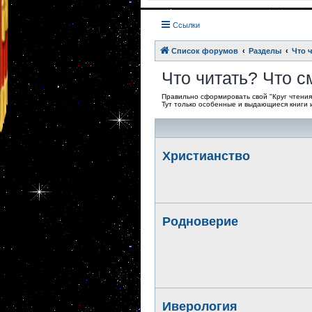
Ссылки
Список форумов
Разделы
Что 
Что читать? Что 
Правильно сформировать свой "Круг чтения"
Тут только особенные и выдающиеся книги
Христианство
Родноверие
Иверология