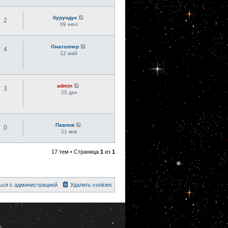
бурундук
2
09 июл
Онатоллер
4
12 май
admin
3
25 дек
Павлов
0
21 янв
17 тем • Страница
1
из
1
ься с администрацией
Удалить cookies