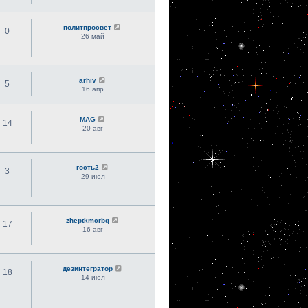
политпросвет
0
26 май
arhiv
5
16 апр
MAG
14
20 авг
гость2
3
29 июл
zheptkmcrbq
17
16 авг
дезинтегратор
18
14 июл