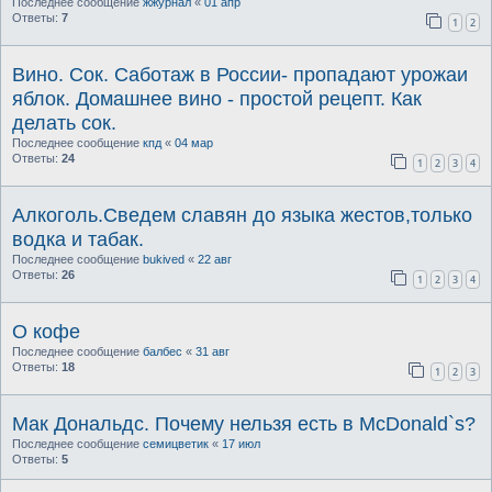
Последнее сообщение
жжурнал
«
01 апр
Ответы:
7
1
2
Вино. Сок. Саботаж в России- пропадают урожаи
яблок. Домашнее вино - простой рецепт. Как
делать сок.
Последнее сообщение
кпд
«
04 мар
Ответы:
24
1
2
3
4
Алкоголь.Сведем славян до языка жестов,только
водка и табак.
Последнее сообщение
bukived
«
22 авг
Ответы:
26
1
2
3
4
О кофе
Последнее сообщение
балбес
«
31 авг
Ответы:
18
1
2
3
Мак Дональдс. Почему нельзя есть в McDonald`s?
Последнее сообщение
семицветик
«
17 июл
Ответы:
5