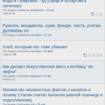
Вода и Газировка - яд (сахар и аспартам в
напитках)
Последнее сообщение
антрополог
«
15 ноя
Ответы:
8
1
2
Руккола, моцарелла, суши, фондю, паста, улитки..
Долбоёбы по
Последнее сообщение
лохотрон
«
27 авг
Хлеб, которым нас тоже убивают
Последнее сообщение
лохотрон
«
22 фев
Ответы:
23
1
2
3
4
Как делают искусственное мясо и колбасу "из
нефти"
Последнее сообщение
жжурнал
«
27 дек
Ответы:
2
Множество неизвестных фактов о конопле и
почему Сталин считал коноплю равной пшенице и
подсолнечнику
Последнее сообщение
sux
«
26 сен