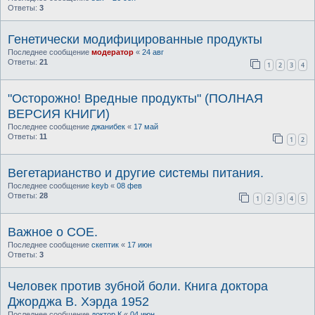
Ответы:
3
Генетически модифицированные продукты
Последнее сообщение
модератор
«
24 авг
Ответы:
21
1
2
3
4
"Осторожно! Вредные продукты" (ПОЛНАЯ
ВЕРСИЯ КНИГИ)
Последнее сообщение
джанибек
«
17 май
Ответы:
11
1
2
Вегетарианство и другие системы питания.
Последнее сообщение
keyb
«
08 фев
Ответы:
28
1
2
3
4
5
Важное о СОЕ.
Последнее сообщение
скептик
«
17 июн
Ответы:
3
Человек против зубной боли. Книга доктора
Джорджа В. Хэрда 1952
Последнее сообщение
доктор К
«
04 июн