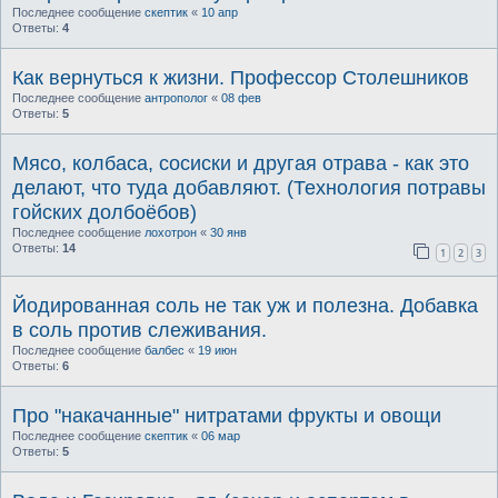
Последнее сообщение
скептик
«
10 апр
Ответы:
4
Как вернуться к жизни. Профессор Столешников
Последнее сообщение
антрополог
«
08 фев
Ответы:
5
Мясо, колбаса, сосиски и другая отрава - как это
делают, что туда добавляют. (Технология потравы
гойских долбоёбов)
Последнее сообщение
лохотрон
«
30 янв
Ответы:
14
1
2
3
Йодированная соль не так уж и полезна. Добавка
в соль против слеживания.
Последнее сообщение
балбес
«
19 июн
Ответы:
6
Про "накачанные" нитратами фрукты и овощи
Последнее сообщение
скептик
«
06 мар
Ответы:
5