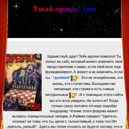
[phpBB Debug] PHP Warning
: in file
[ROOT]/phpbb/db/driver/mysqli.php
on line
265
:
mysqli_fetch_assoc(): Couldn't fetch mysqli_result
У
з
н
а
й
п
р
а
в
д
у
!
c
om
[phpBB Debug] PHP Warning
: in file
[ROOT]/phpbb/db/driver/mysqli.php
on line
329
:
mysqli_free_result(): Couldn't fetch mysqli_result
[phpBB Debug] PHP Warning
: in file
[ROOT]/phpbb/db/driver/mysqli.php
on line
265
:
mysqli_fetch_assoc(): Couldn't fetch mysqli_result
[phpBB Debug] PHP Warning
: in file
[ROOT]/phpbb/db/driver/mysqli.php
on line
329
:
mysqli_free_result(): Couldn't fetch mysqli_result
[phpBB Debug] PHP Warning
: in file
[ROOT]/phpbb/db/driver/mysqli.php
on line
265
:
mysqli_fetch_assoc(): Couldn't fetch mysqli_result
[phpBB Debug] PHP Warning
: in file
[ROOT]/phpbb/db/driver/mysqli.php
on line
329
:
mysqli_free_result(): Couldn't fetch mysqli_result
Здравствуй, друг! Тебе крупно повезло! Ты
попал на сайт, который может изменить твоё
представление о мире, если твой мозг еще
функционирует. А может и не изменить, если
ты -
"долбоёб"
. Это не оскорбление, это
жизнь, это статистика. Большинство
читающих эти строки и есть самые
натуральные
. И с помощью этого сайта
вы это ясно увидите. Не хочется? Тогда
лучше сразу ползите отсюда подобру
поздорову. Чтение этого форума может
вызвать отрицательные эмоции. А.Райкин говорил:"Зритель
хлопает не тому, что ты, артист, талантливый, а тому что ОН
,зритель, умный!". Здесь вы точно хлопать не будете потому, что в