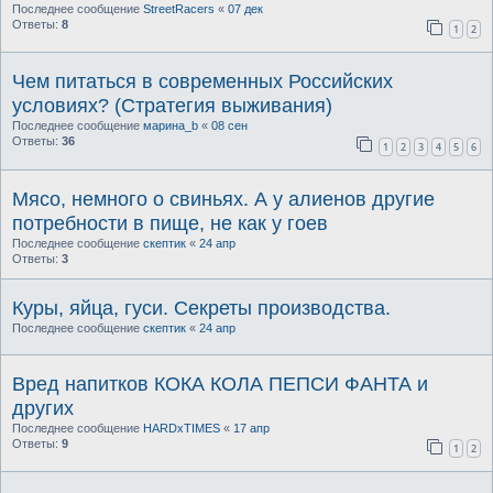
Последнее сообщение
StreetRacers
«
07 дек
Ответы:
8
1
2
Чем питаться в современных Российских
условиях? (Стратегия выживания)
Последнее сообщение
марина_b
«
08 сен
Ответы:
36
1
2
3
4
5
6
Мясо, немного о свиньях. А у алиенов другие
потребности в пище, не как у гоев
Последнее сообщение
скептик
«
24 апр
Ответы:
3
Куры, яйца, гуси. Секреты производства.
Последнее сообщение
скептик
«
24 апр
Вред напитков КОКА КОЛА ПЕПСИ ФАНТА и
других
Последнее сообщение
HARDxTIMES
«
17 апр
Ответы:
9
1
2