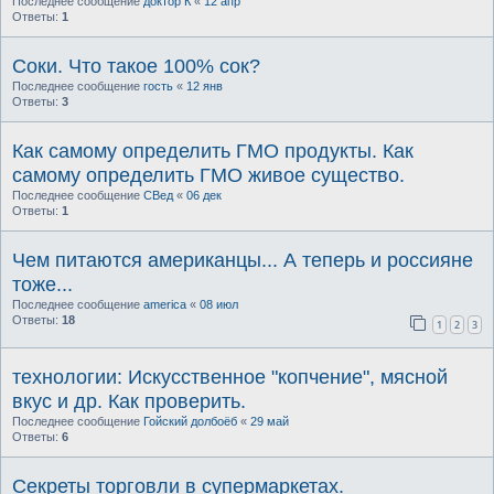
Последнее сообщение
доктор К
«
12 апр
Ответы:
1
Соки. Что такое 100% сок?
Последнее сообщение
гость
«
12 янв
Ответы:
3
Как самому определить ГМО продукты. Как
самому определить ГМО живое существо.
Последнее сообщение
СВед
«
06 дек
Ответы:
1
Чем питаются американцы... А теперь и россияне
тоже...
Последнее сообщение
america
«
08 июл
Ответы:
18
1
2
3
технологии: Искусственное "копчение", мясной
вкус и др. Как проверить.
Последнее сообщение
Гойский долбоёб
«
29 май
Ответы:
6
Секреты торговли в супермаркетах.