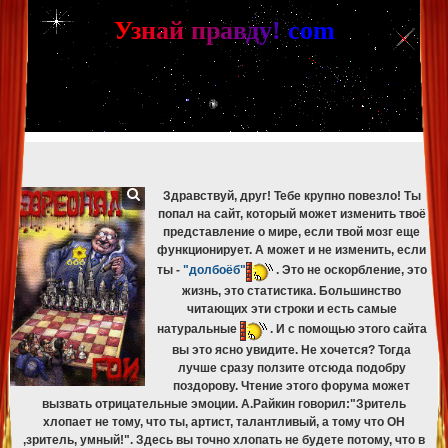
[phpBB Debug] PHP Warning
: in file
[ROOT]/phpbb/db/driver/mysqli.php
on line
265
:
mysqli_fetch_assoc(): Couldn't fetch mysqli_result
У
з
н
а
й
п
р
а
в
д
у
!
c
om
[phpBB Debug] PHP Warning
: in file
[ROOT]/phpbb/db/driver/mysqli.php
on line
329
:
mysqli_free_result(): Couldn't fetch mysqli_result
[phpBB Debug] PHP Warning
: in file
[ROOT]/phpbb/db/driver/mysqli.php
on line
265
:
mysqli_fetch_assoc(): Couldn't fetch mysqli_result
[phpBB Debug] PHP Warning
: in file
[ROOT]/phpbb/db/driver/mysqli.php
on line
329
:
mysqli_free_result(): Couldn't fetch mysqli_result
[phpBB Debug] PHP Warning
: in file
[ROOT]/phpbb/db/driver/mysqli.php
on line
265
:
mysqli_fetch_assoc(): Couldn't fetch mysqli_result
[phpBB Debug] PHP Warning
: in file
[ROOT]/phpbb/db/driver/mysqli.php
on line
329
:
mysqli_free_result(): Couldn't fetch mysqli_result
Здравствуй, друг! Тебе крупно повезло! Ты
попал на сайт, который может изменить твоё
представление о мире, если твой мозг еще
функционирует. А может и не изменить, если
ты -
"долбоёб"
. Это не оскорбление, это
жизнь, это статистика. Большинство
читающих эти строки и есть самые
натуральные
. И с помощью этого сайта
вы это ясно увидите. Не хочется? Тогда
лучше сразу ползите отсюда подобру
поздорову. Чтение этого форума может
вызвать отрицательные эмоции. А.Райкин говорил:"Зритель
хлопает не тому, что ты, артист, талантливый, а тому что ОН
,зритель, умный!". Здесь вы точно хлопать не будете потому, что в