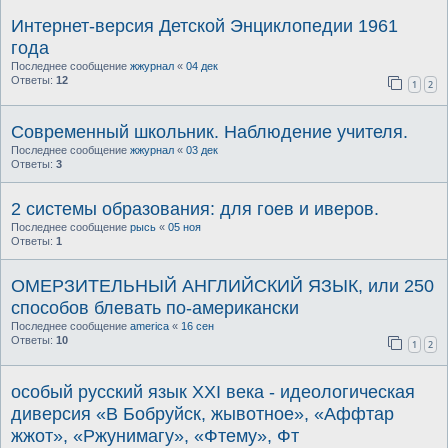
Интернет-версия Детской Энциклопедии 1961
года
Последнее сообщение
жжурнал
«
04 дек
Ответы:
12
1
2
Современный школьник. Наблюдение учителя.
Последнее сообщение
жжурнал
«
03 дек
Ответы:
3
2 системы образования: для гоев и иверов.
Последнее сообщение
рысь
«
05 ноя
Ответы:
1
ОМЕРЗИТЕЛЬНЫЙ АНГЛИЙСКИЙ ЯЗЫК, или 250
способов блевать по-американски
Последнее сообщение
america
«
16 сен
Ответы:
10
1
2
особый русский язык XXI века - идеологическая
диверсия «В Бобруйск, жывотное», «Аффтар
жжот», «Ржунимагу», «Фтему», Фт