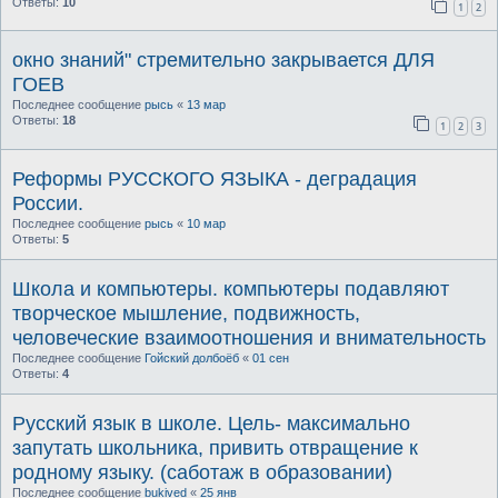
Ответы:
10
1
2
окно знаний" стремительно закрывается ДЛЯ
ГОЕВ
Последнее сообщение
рысь
«
13 мар
Ответы:
18
1
2
3
Реформы РУССКОГО ЯЗЫКА - деградация
России.
Последнее сообщение
рысь
«
10 мар
Ответы:
5
Школа и компьютеры. компьютеры подавляют
творческое мышление, подвижность,
человеческие взаимоотношения и внимательность
Последнее сообщение
Гойский долбоёб
«
01 сен
Ответы:
4
Русский язык в школе. Цель- максимально
запутать школьника, привить отвращение к
родному языку. (саботаж в образовании)
Последнее сообщение
bukived
«
25 янв