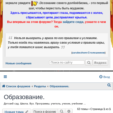
зеркале увидите
.Осознание своего долбоёбизма, - это первый
шаг, чтобы перестать быть мудаком.
Здесь просыпаются, протирают глаза, поднимаются с колен,
сбрасывают цепи, расправляют крылья.
Вы впервые на этом форуме? Тогда
зайдите сюда
, узнаете о чем
он.
Нельзя выиграть у врага по его правилам и условиям.
Только когда ты навяжешь врагу свои условия и правила игры,
у тебя появится шанс выиграть
(
zarubezhom-Столешников
)
Яндекс
Новые сообщения
Вход
Список форумов
Разделы
Образование.
о
Образование.
и
Детский сад. Школа. Вуз. Программы, учитель, ученик, учебники ...
с
63 темы • Страница
1
из
1
к
Поиск
Расширенный поиск
Новая тема