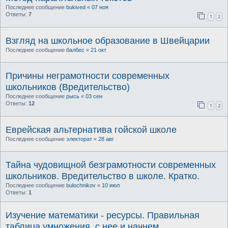
Последнее сообщение
bukived
«
07 ноя
Ответы:
7
1
2
Взгляд на школьное образование в Швейцарии
Последнее сообщение
балбес
«
21 окт
Причины неграмотности современных
школьников (Вредительство)
Последнее сообщение
рысь
«
03 сен
Ответы:
12
1
2
Еврейская альтернатива гойской школе
Последнее сообщение
электорат
«
28 авг
Тайна чудовищной безграмотности современных
школьников. Вредительство в школе. Кратко.
Последнее сообщение
bulochnikov
«
10 июл
Ответы:
1
Изучение математики - ресурсы. Правильная
таблица умножения. с нее и начнем