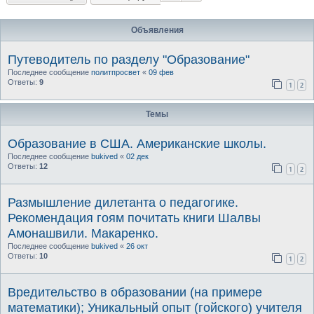
Объявления
Путеводитель по разделу "Образование"
Последнее сообщение
политпросвет
«
09 фев
Ответы:
9
1
2
Темы
Образование в США. Американские школы.
Последнее сообщение
bukived
«
02 дек
Ответы:
12
1
2
Размышление дилетанта о педагогике.
Рекомендация гоям почитать книги Шалвы
Амонашвили. Макаренко.
Последнее сообщение
bukived
«
26 окт
Ответы:
10
1
2
Вредительство в образовании (на примере
математики); Уникальный опыт (гойского) учителя