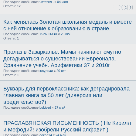
Последнее сообщение
читатель
«
04 июл
Ответы:
17
1
2
3
Как менялась Золотая школьная медаль и вместе
с ней отношение к образованию в стране.
Последнее сообщение
7526 СМЗХ
«
25 июн
Ответы:
1
Пролаз в Зазаркалье. Мамы начинают смутно
догадываться о существовании Евреонала.
Сравнение учебн. Арифметики 37 и 2010г
Последнее сообщение
жжурнал
«
20 окт
Ответы:
1
Букварь для первоклассника: как деградировала
главная книга за 50 лет (диверсия или
вредительство?)
Последнее сообщение
bukived
«
27 май
ПРАСЛАВЯНСКАЯ ПИСЬМЕННОСТЬ ( Не Кирилл
и Мефодий! изобрели Русский алфавит )
Последнее сообщение
сокол14
«
24 май