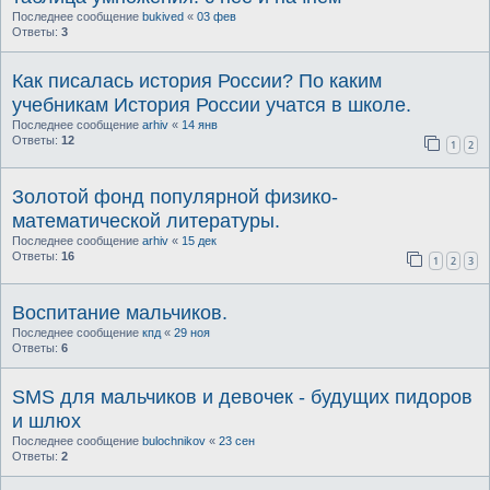
Последнее сообщение
bukived
«
03 фев
Ответы:
3
Как писалась история России? По каким
учебникам История России учатся в школе.
Последнее сообщение
arhiv
«
14 янв
Ответы:
12
1
2
Золотой фонд популярной физико-
математической литературы.
Последнее сообщение
arhiv
«
15 дек
Ответы:
16
1
2
3
Воспитание мальчиков.
Последнее сообщение
кпд
«
29 ноя
Ответы:
6
SMS для мальчиков и девочек - будущих пидоров
и шлюх
Последнее сообщение
bulochnikov
«
23 сен
Ответы:
2