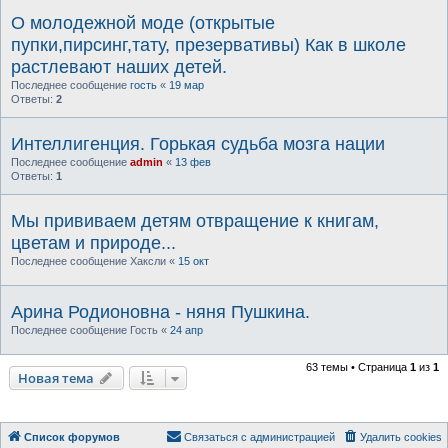
О молодежной моде (открытые
пупки,пирсинг,тату, презервативы) Как в школе
растлевают наших детей.
Последнее сообщение
гость
«
19 мар
Ответы:
2
Интеллигенция. Горькая судьба мозга нации
Последнее сообщение
admin
«
13 фев
Ответы:
1
Мы прививаем детям отвращение к книгам,
цветам и природе...
Последнее сообщение
Хаксли
«
15 окт
Арина Родионовна - няня Пушкина.
Последнее сообщение
Гость
«
24 апр
63 темы • Страница
1
из
1
Новая тема
Список форумов
Связаться с администрацией
Удалить cookies