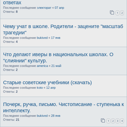
ответах
Последнее сообщение
электорат
«
07 апр
Ответы:
8
1
2
Чему учат в школе. Родители - зацените "масштаб
трагедии"
Последнее сообщение
bukived
«
17 янв
Ответы:
4
Что делают иверы в национальных школах. О
"слиянии" культур.
Последнее сообщение
america
«
21 май
Ответы:
2
Старые советские учебники (скачать)
Последнее сообщение
koto
«
12 апр
Ответы:
2
Почерк, ручка, письмо. Чистописание - ступенька к
интеллекту.
Последнее сообщение
bukived
«
28 янв
Ответы:
21
1
2
3
4