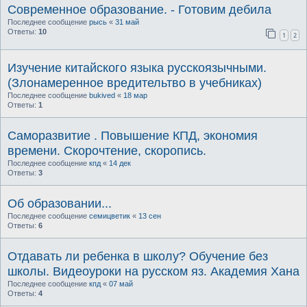
Современное образование. - Готовим дебила
Последнее сообщение
рысь
«
31 май
Ответы:
10
1
2
Изучение китайского языка русскоязычными.
(Злонамеренное вредительтво в учебниках)
Последнее сообщение
bukived
«
18 мар
Ответы:
1
Саморазвитие . Повышение КПД, экономия
времени. Скорочтение, скоропись.
Последнее сообщение
кпд
«
14 дек
Ответы:
3
Об образовании...
Последнее сообщение
семицветик
«
13 сен
Ответы:
6
Отдавать ли ребенка в школу? Обучение без
школы. Видеоуроки на русском яз. Академия Хана
Последнее сообщение
кпд
«
07 май
Ответы:
4