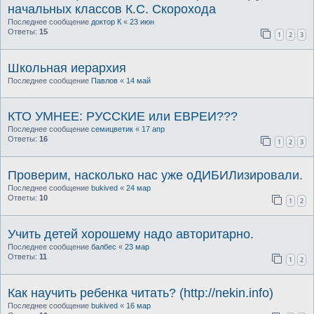
начальных классов К.С. Скорохода
Последнее сообщение
доктор К
«
23 июн
Ответы:
15
1
2
3
Школьная иерархия
Последнее сообщение
Павлов
«
14 май
КТО УМНЕЕ: РУССКИЕ или ЕВРЕИ???
Последнее сообщение
семицветик
«
17 апр
Ответы:
16
1
2
3
Проверим, насколько нас уже оДИБИЛизировали.
Последнее сообщение
bukived
«
24 мар
Ответы:
10
1
2
Учить детей хорошему надо авторитарно.
Последнее сообщение
балбес
«
23 мар
Ответы:
11
1
2
Как научить ребенка читать? (http://nekin.info)
Последнее сообщение
bukived
«
16 мар