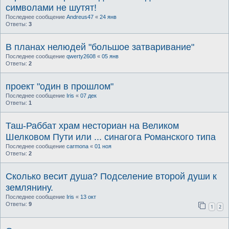
символами не шутят!
Последнее сообщение
Andreus47
«
24 янв
Ответы:
3
В планах нелюдей "большое затваривание"
Последнее сообщение
qwerty2608
«
05 янв
Ответы:
2
проект "один в прошлом"
Последнее сообщение
Iris
«
07 дек
Ответы:
1
Таш-Раббат храм несториан на Великом
Шелковом Пути или ... синагога Романского типа
Последнее сообщение
carmona
«
01 ноя
Ответы:
2
Сколько весит душа? Подселение второй души к
землянину.
Последнее сообщение
Iris
«
13 окт
Ответы:
9
1
2