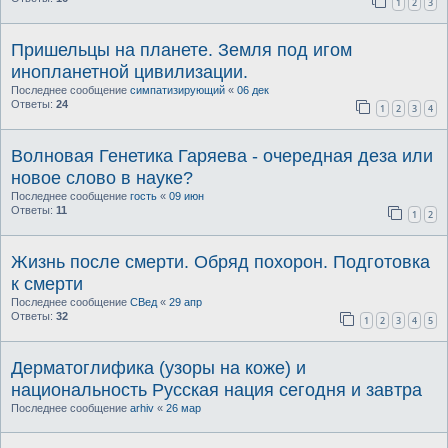
1
2
3
Пришельцы на планете. Земля под игом
инопланетной цивилизации.
Последнее сообщение
симпатизирующий
«
06 дек
Ответы:
24
1
2
3
4
Волновая Генетика Гаряева - очередная деза или
новое слово в науке?
Последнее сообщение
гость
«
09 июн
Ответы:
11
1
2
Жизнь после смерти. Обряд похорон. Подготовка
к смерти
Последнее сообщение
СВед
«
29 апр
Ответы:
32
1
2
3
4
5
Дерматоглифика (узоры на коже) и
национальность Русская нация сегодня и завтра
Последнее сообщение
arhiv
«
26 мар