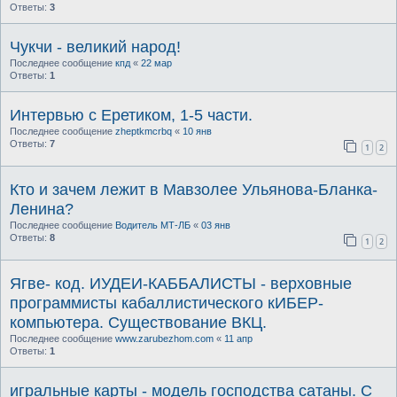
Ответы:
3
Чукчи - великий народ!
Последнее сообщение
кпд
«
22 мар
Ответы:
1
Интервью с Еретиком, 1-5 части.
Последнее сообщение
zheptkmcrbq
«
10 янв
Ответы:
7
1
2
Кто и зачем лежит в Мавзолее Ульянова-Бланка-
Ленина?
Последнее сообщение
Водитель МТ-ЛБ
«
03 янв
Ответы:
8
1
2
Ягве- код. ИУДЕИ-КАББАЛИСТЫ - верховные
программисты кабаллистического кИБЕР-
компьютера. Существование ВКЦ.
Последнее сообщение
www.zarubezhom.com
«
11 апр
Ответы:
1
игральные карты - модель господства сатаны. С