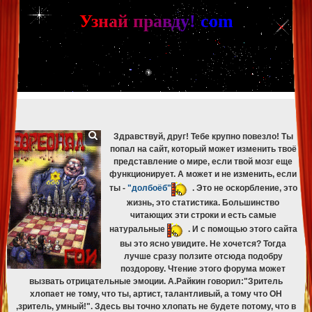
[phpBB Debug] PHP Warning
: in file
[ROOT]/phpbb/db/driver/mysqli.php
on line
265
:
mysqli_fetch_assoc(): Couldn't fetch mysqli_result
У
з
н
а
й
п
р
а
в
д
у
!
c
om
[phpBB Debug] PHP Warning
: in file
[ROOT]/phpbb/db/driver/mysqli.php
on line
329
:
mysqli_free_result(): Couldn't fetch mysqli_result
[phpBB Debug] PHP Warning
: in file
[ROOT]/phpbb/db/driver/mysqli.php
on line
265
:
mysqli_fetch_assoc(): Couldn't fetch mysqli_result
[phpBB Debug] PHP Warning
: in file
[ROOT]/phpbb/db/driver/mysqli.php
on line
329
:
mysqli_free_result(): Couldn't fetch mysqli_result
[phpBB Debug] PHP Warning
: in file
[ROOT]/phpbb/db/driver/mysqli.php
on line
265
:
mysqli_fetch_assoc(): Couldn't fetch mysqli_result
[phpBB Debug] PHP Warning
: in file
[ROOT]/phpbb/db/driver/mysqli.php
on line
329
:
mysqli_free_result(): Couldn't fetch mysqli_result
Здравствуй, друг! Тебе крупно повезло! Ты
попал на сайт, который может изменить твоё
представление о мире, если твой мозг еще
функционирует. А может и не изменить, если
ты -
"долбоёб"
. Это не оскорбление, это
жизнь, это статистика. Большинство
читающих эти строки и есть самые
натуральные
. И с помощью этого сайта
вы это ясно увидите. Не хочется? Тогда
лучше сразу ползите отсюда подобру
поздорову. Чтение этого форума может
вызвать отрицательные эмоции. А.Райкин говорил:"Зритель
хлопает не тому, что ты, артист, талантливый, а тому что ОН
,зритель, умный!". Здесь вы точно хлопать не будете потому, что в