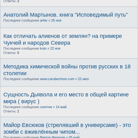
Ответы:
2
Анатолий Мартынов. книга "Исповедимый путь"
Последнее сообщение
arhiv
«
25 ноя
Как отличать алиенов от землян? на примере
Чукчей и народов Севера
Последнее сообщение
koto
«
22 ноя
Ответы:
5
Методика химической войны против русских в 18
столетии
Последнее сообщение
www.zarubezhom.com
«
22 июл
Сущность Дьявола и его место в общей картине
мира ( вирус )
Последнее сообщение
скептик
«
14 май
Ответы:
1
Майор Евсюков (стрелявший в универсаме) - это
зомби с вживлённым чипом...
Последнее сообщение
Виктор Филатов
«
05 май