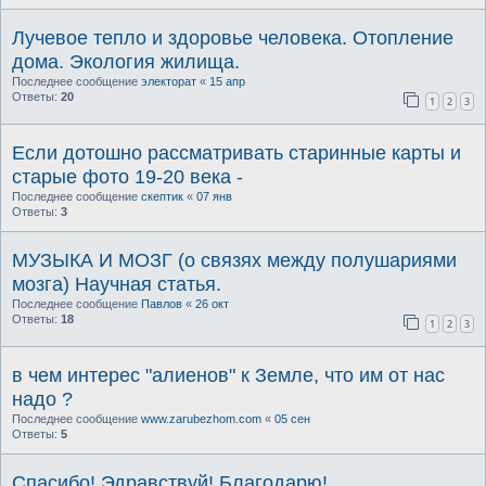
Лучевое тепло и здоровье человека. Отопление
дома. Экология жилища.
Последнее сообщение
электорат
«
15 апр
Ответы:
20
1
2
3
Если дотошно рассматривать старинные карты и
старые фото 19-20 века -
Последнее сообщение
скептик
«
07 янв
Ответы:
3
МУЗЫКА И МОЗГ (о связях между полушариями
мозга) Научная статья.
Последнее сообщение
Павлов
«
26 окт
Ответы:
18
1
2
3
в чем интерес "алиенов" к Земле, что им от нас
надо ?
Последнее сообщение
www.zarubezhom.com
«
05 сен
Ответы:
5
Спасибо! Эдравствуй! Благодарю!