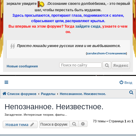
зеркале увидите
.Осознание своего долбоёбизма, - это первый
шаг, чтобы перестать быть мудаком.
Здесь просыпаются, протирают глаза, поднимаются с колен,
сбрасывают цепи, расправляют крылья.
Вы впервые на этом форуме? Тогда
зайдите сюда
, узнаете о чем
он.
Просто лошади умнее русских гоев и не выёбываются.
(
zarubezhom-Столешников
)
Яндекс
Новые сообщения
Вход
Список форумов
Разделы
Непознанное. Неизвестное.
о
Непознанное. Неизвестное.
и
Загадочное. Интересные теории, факты...
с
73 темы • Страница
1
из
1
к
Поиск
Расширенный поиск
Новая тема