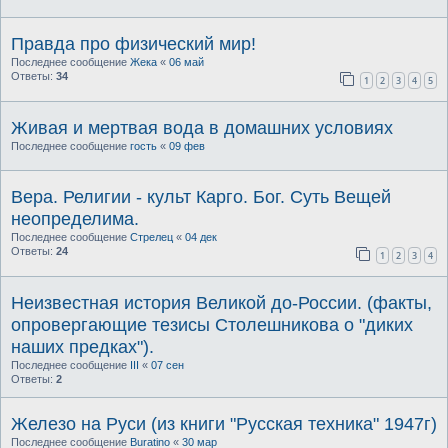
Правда про физический мир!
Последнее сообщение
Жека
«
06 май
Ответы:
34
1
2
3
4
5
Живая и мертвая вода в домашних условиях
Последнее сообщение
гость
«
09 фев
Вера. Религии - культ Карго. Бог. Суть Вещей
неопределима.
Последнее сообщение
Стрелец
«
04 дек
Ответы:
24
1
2
3
4
Неизвестная история Великой до-России. (факты,
опровергающие тезисы Столешникова о "диких
наших предках").
Последнее сообщение
III
«
07 сен
Ответы:
2
Железо на Руси (из книги "Русская техника" 1947г)
Последнее сообщение
Buratino
«
30 мар