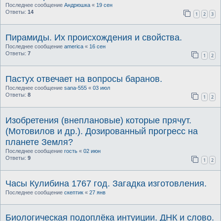
Последнее сообщение
Андрюшка
«
19 сен
Ответы:
14
1
2
3
Пирамиды. Их происхождения и свойства.
Последнее сообщение
america
«
16 сен
Ответы:
7
1
2
Пастух отвечает на вопросы баранов.
Последнее сообщение
sana-555
«
03 июл
Ответы:
8
1
2
Изобретения (внеплановые) которые прячут.
(Мотовилов и др.). Дозированный прогресс на
планете Земля?
Последнее сообщение
гость
«
02 июн
Ответы:
9
1
2
Часы Кулибина 1767 год. Загадка изготовления.
Последнее сообщение
скептик
«
27 янв
Биологическая подоплёка интуиции. ДНК и слово.