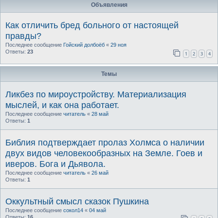
Объявления
Как отличить бред больного от настоящей
правды?
Последнее сообщение
Гойский долбоёб
«
29 ноя
Ответы:
23
1
2
3
4
Темы
Ликбез по мироустройству. Материализация
мыслей, и как она работает.
Последнее сообщение
читатель
«
28 май
Ответы:
1
Библия подтверждает пролаз Холмса о наличии
двух видов человекообразных на Земле. Гоев и
иверов. Бога и Дьявола.
Последнее сообщение
читатель
«
26 май
Ответы:
1
Оккультный смысл сказок Пушкина
Последнее сообщение
сокол14
«
04 май
Ответы:
16