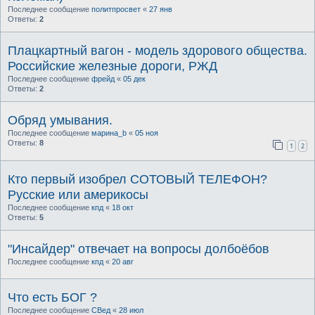
Последнее сообщение
политпросвет
«
27 янв
Ответы:
2
Плацкартный вагон - модель здорового общества.
Российские железные дороги, РЖД
Последнее сообщение
фрейд
«
05 дек
Ответы:
2
Обряд умывания.
Последнее сообщение
марина_b
«
05 ноя
Ответы:
8
1
2
Кто первый изобрел СОТОВЫЙ ТЕЛЕФОН?
Русские или америкосы
Последнее сообщение
кпд
«
18 окт
Ответы:
5
"Инсайдер" отвечает на вопросы долбоёбов
Последнее сообщение
кпд
«
20 авг
Что есть БОГ ?
Последнее сообщение
СВед
«
28 июл