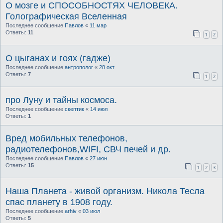
О мозге и СПОСОБНОСТЯХ ЧЕЛОВЕКА.
Голографическая Вселенная
Последнее сообщение
Павлов
«
11 мар
Ответы:
11
1
2
О цыганах и гоях (гадже)
Последнее сообщение
антрополог
«
28 окт
Ответы:
7
1
2
про Луну и тайны космоса.
Последнее сообщение
скептик
«
14 июл
Ответы:
1
Вред мобильных телефонов,
радиотелефонов,WIFI, СВЧ печей и др.
Последнее сообщение
Павлов
«
27 июн
Ответы:
15
1
2
3
Наша Планета - живой организм. Никола Тесла
спас планету в 1908 году.
Последнее сообщение
arhiv
«
03 июл
Ответы:
5