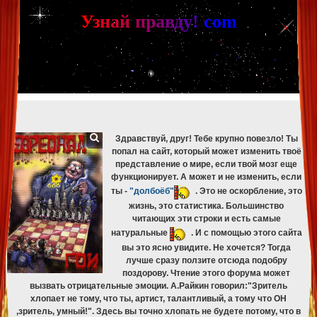
[phpBB Debug] PHP Warning
: in file
[ROOT]/phpbb/db/driver/mysqli.php
on line
265
:
mysqli_fetch_assoc(): Couldn't fetch mysqli_result
У
з
н
а
й
п
р
а
в
д
у
!
c
om
[phpBB Debug] PHP Warning
: in file
[ROOT]/phpbb/db/driver/mysqli.php
on line
329
:
mysqli_free_result(): Couldn't fetch mysqli_result
[phpBB Debug] PHP Warning
: in file
[ROOT]/phpbb/db/driver/mysqli.php
on line
265
:
mysqli_fetch_assoc(): Couldn't fetch mysqli_result
[phpBB Debug] PHP Warning
: in file
[ROOT]/phpbb/db/driver/mysqli.php
on line
329
:
mysqli_free_result(): Couldn't fetch mysqli_result
[phpBB Debug] PHP Warning
: in file
[ROOT]/phpbb/db/driver/mysqli.php
on line
265
:
mysqli_fetch_assoc(): Couldn't fetch mysqli_result
[phpBB Debug] PHP Warning
: in file
[ROOT]/phpbb/db/driver/mysqli.php
on line
329
:
mysqli_free_result(): Couldn't fetch mysqli_result
Здравствуй, друг! Тебе крупно повезло! Ты
попал на сайт, который может изменить твоё
представление о мире, если твой мозг еще
функционирует. А может и не изменить, если
ты -
"долбоёб"
. Это не оскорбление, это
жизнь, это статистика. Большинство
читающих эти строки и есть самые
натуральные
. И с помощью этого сайта
вы это ясно увидите. Не хочется? Тогда
лучше сразу ползите отсюда подобру
поздорову. Чтение этого форума может
вызвать отрицательные эмоции. А.Райкин говорил:"Зритель
хлопает не тому, что ты, артист, талантливый, а тому что ОН
,зритель, умный!". Здесь вы точно хлопать не будете потому, что в