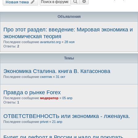
Поиск
Расширенный поиск
Новая тема
Объявления
Про этот раздел: введение: Мировая экономика и
экономическая теория
Последнее сообщение
avanturist.org
«
28 ноя
Ответы:
2
Темы
Экономика Сталина. книга В. Катасонова
Последнее сообщение
скептик
«
31 окт
Правда о рынке Forex
Последнее сообщение
модератор
«
05 апр
Ответы:
1
ОТВЕТСТВЕННОСТЬ или экономика - лженаука.
Последнее сообщение
privet
«
21 апр
Будет ли дефолт в России и надо ли покупать