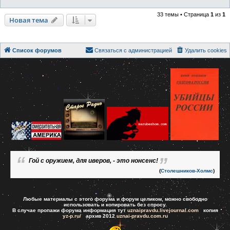
33 темы • Страница
1
из
1
Новая тема
Список форумов
Связаться с администрацией
Удалить cookies
Гой с оружием, для иверов, - это нонсенс!
(
Столешников-Холмс
)
Любые материалы с этого форума и форум целиком, можно свободно
использовать и копировать без спросу.
В случае пропажи форума информация тут
uznaipravdu.livejournal.com
копия
yz-p.ru/
архив 2012
uznai-pravdu.com.ru