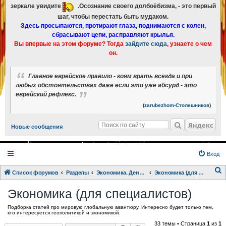
зеркале увидите
.Осознание своего долбоёбизма, - это первый
шаг, чтобы перестать быть мудаком.
Здесь просыпаются, протирают глаза, поднимаются с колен,
сбрасывают цепи, расправляют крылья.
Вы впервые на этом форуме? Тогда
зайдите сюда
, узнаете о чем
он.
Главное еврейское правило - гоям врать всегда и при
любых обстоятельствах даже если это уже абсурд - это
еврейский рефлекс.
(
zarubezhom-Столешников
)
Яндекс
Новые сообщения
Вход
Список форумов
Разделы
Экономика. Деньги.
Экономика (для специалистов)
о
Экономика (для специалистов)
и
Подборка статей про мировую глобальную авантюру. Интересно будет только тем,
с
кто интересуется геополитикой и экономикой.
к
33 темы • Страница
1
из
1