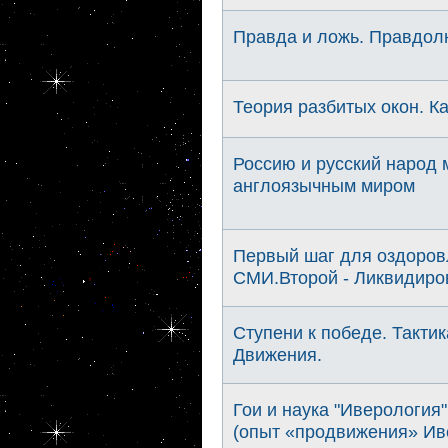
Правда и ложь. Правдолю
Теория разбитых окон. К
Россию и русский народ 
англоязычным миром
Первый шаг для оздоровл
СМИ.Второй - Ликвидиров
Ступени к победе. Такти
Движения.
Гои и наука "Иверология"
(опыт «продвижения» Ив