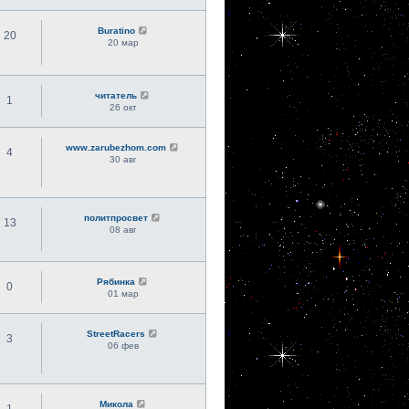
Buratino
20
20 мар
читатель
1
26 окт
www.zarubezhom.com
4
30 авг
политпросвет
13
08 авг
Рябинка
0
01 мар
StreetRacers
3
06 фев
Микола
1