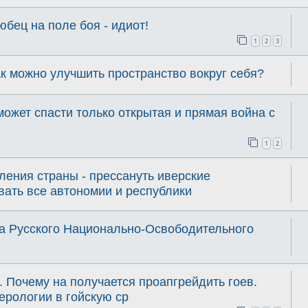
бец на поле боя - идиот!
1
2
3
ак можно улучшить пространство вокруг себя?
может спасти только открытая и прямая война с
1
2
ения страны - прессануть иверские
ать все автономии и республики
ка Русского Национально-Освободительного
. Почему на получается проапгрейдить гоев.
ерологии в гойскую ср