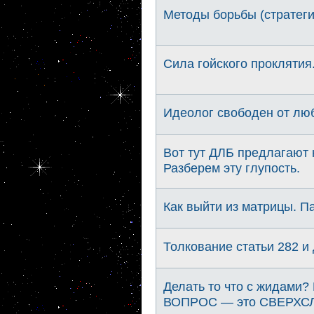
Методы борьбы (стратеги
Сила гойского проклятия
Идеолог свободен от лю
Вот тут ДЛБ предлагают 
Разберем эту глупость.
Как выйти из матрицы. 
Толкование статьи 282 и 
Делать то что с жидами
ВОПРОС — это СВЕРХ