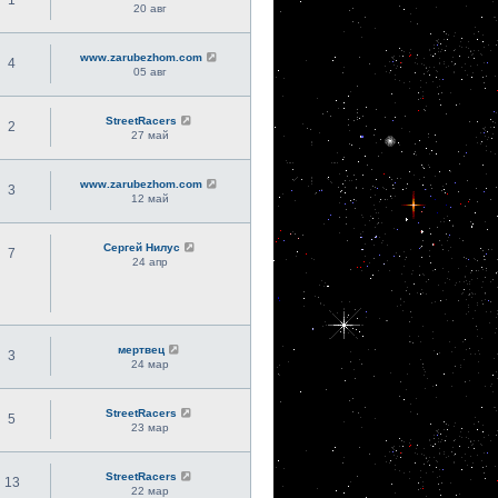
20 авг
www.zarubezhom.com
4
05 авг
StreetRacers
2
27 май
www.zarubezhom.com
3
12 май
Сергей Нилус
7
24 апр
мертвец
3
24 мар
StreetRacers
5
23 мар
StreetRacers
13
22 мар