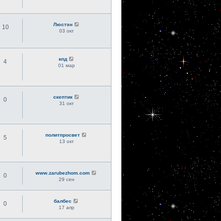
Люстэн
10
03 окт
кпд
4
01 мар
скептик
0
31 окт
политпросвет
5
13 окт
www.zarubezhom.com
0
29 сен
балбес
0
17 апр