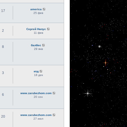
america
17
25 фев
Сергей Нилус
2
11 фев
балбес
8
29 янв
кпд
3
18 дек
www.zarubezhom.com
6
20 сен
www.zarubezhom.com
20
27 июл