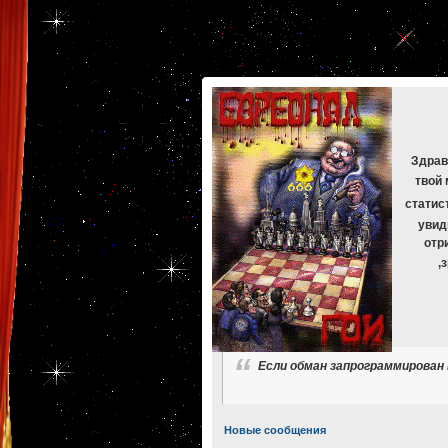
[phpBB Debug] PHP Warning
: in file
[ROOT]/phpbb/db/driver/mysqli.php
on line
265
:
mysqli_f
[phpBB Debug] PHP Warning
: in file
[ROOT]/phpbb/db/driver/mysqli.php
on line
329
:
mysqli_f
[phpBB Debug] PHP Warning
: in file
[ROOT]/phpbb/db/driver/mysqli.php
on line
265
:
mysqli_f
[phpBB Debug] PHP Warning
: in file
[ROOT]/phpbb/db/driver/mysqli.php
on line
329
:
mysqli_f
[phpBB Debug] PHP Warning
: in file
[ROOT]/phpbb/db/driver/mysqli.php
on line
265
:
mysqli_f
[phpBB Debug] PHP Warning
: in file
[ROOT]/phpbb/db/driver/mysqli.php
on line
329
:
mysqli_f
Здрав
твой 
статис
увид
отр
,
Если обман запрограммирован 
Новые сообщения