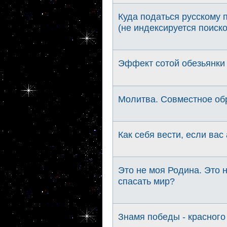
Куда податься русскому 
(не индексируется поиск
Эффект сотой обезьянки 
Молитва. Совместное об
Как себя вести, если вас
Это не моя Родина. Это н
спасать мир?
Знамя победы - красного