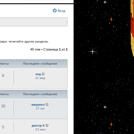
Вход
округ, почитайте другие разделы.
49 тем • Страница
1
из
1
тветы
Последнее сообщение
кпд
8
21 мар
тветы
Последнее сообщение
жжурнал
20
17 окт
доктор К
5
23 июн