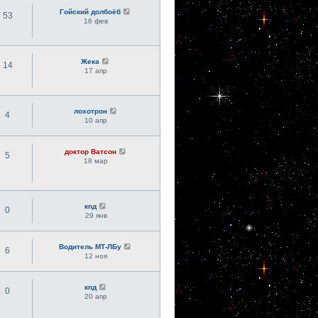
Гойский долбоёб
53
16 фев
Жека
14
17 апр
лохотрон
4
10 апр
доктор Ватсон
5
18 мар
кпд
0
29 янв
Водитель МТ-ЛБу
6
12 ноя
кпд
0
20 апр