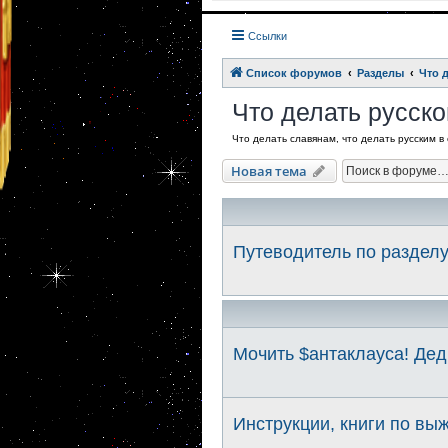
Ссылки
Список форумов
Разделы
Что 
Что делать русско
Что делать славянам, что делать русским в
Новая тема
Путеводитель по разделу
Мочить $антаклауса! Дед
Инструкции, книги по вы