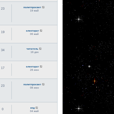
политпросвет
23
19 май
электорат
19
06 май
читатель
34
16 дек
электорат
17
28 июн
политпросвет
23
08 июн
кпд
0
04 май