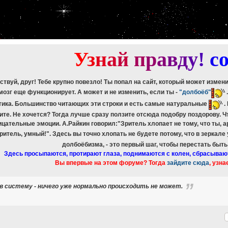
etch_assoc(): Couldn't fetch mysqli_result
ree_result(): Couldn't fetch mysqli_result
etch_assoc(): Couldn't fetch mysqli_result
ree_result(): Couldn't fetch mysqli_result
etch_assoc(): Couldn't fetch mysqli_result
ree_result(): Couldn't fetch mysqli_result
У
з
н
а
й
п
р
а
в
д
у
!
c
ствуй, друг! Тебе крупно повезло! Ты попал на сайт, который может измен
мозг еще функционирует. А может и не изменить, если ты -
"долбоёб"
тика. Большинство читающих эти строки и есть самые натуральные
.
ите. Не хочется? Тогда лучше сразу ползите отсюда подобру поздорову. 
ицательные эмоции. А.Райкин говорил:"Зритель хлопает не тому, что ты, а
зритель, умный!". Здесь вы точно хлопать не будете потому, что в зеркале
долбоёбизма, - это первый шаг, чтобы перестать быт
Здесь просыпаются, протирают глаза, поднимаются с колен, сбрасываю
Вы впервые на этом форуме? Тогда
зайдите сюда
, узна
в систему - ничего уже нормально происходить не может.