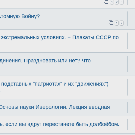
1
2
3
Атомную Войну?
1
2
 экстремальных условиях. + Плакаты СССР по
единения. Праздновать или нет? Что
 подставных "патриотах" и их "движениях")
.
сновы науки Иверологии. Лекция вводная
ь, если вы вдруг перестанете быть долбоёбом.