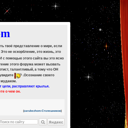
om
ить твоё представление о мире, если
. Это не оскорбление, это жизнь, это
 И с помощью этого сайта вы это ясно
Чтение этого форума может вызвать
ртист, талантливый, а тому что ОН
 увидите
.Осознание своего
ь мудаком.
т цепи, расправляют крылья.
ете о чем он.
(
zarubezhom-Столешников
)
Яндекс