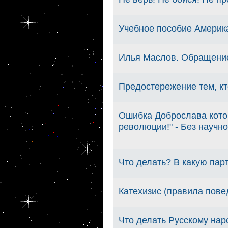
Учебное пособие Америка
Илья Маслов. Обращени
Предостережение тем, кт
Ошибка Доброслава кото
революции!" - Без научно
Что делать? В какую пар
Катехизис (правила пове
Что делать Русскому нар