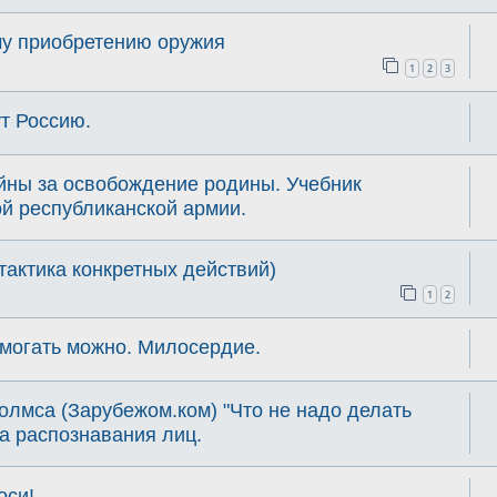
му приобретению оружия
1
2
3
т Россию.
йны за освобождение родины. Учебник
й республиканской армии.
тактика конкретных действий)
1
2
омогать можно. Милосердие.
лмса (Зарубежом.ком) "Что не надо делать
а распознавания лиц.
оси!