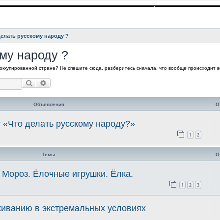
делать русскому народу ?
му народу ?
 оккупированной стране? Не спешите сюда, разберитесь сначала, что вообще происходит в
Поиск
Расширенный поиск
Объявления
О
 «Что делать русскому народу?»
1
2
Темы
О
 Мороз. Ёлочные игрушки. Ёлка.
1
2
3
живанию в экстремальных условиях