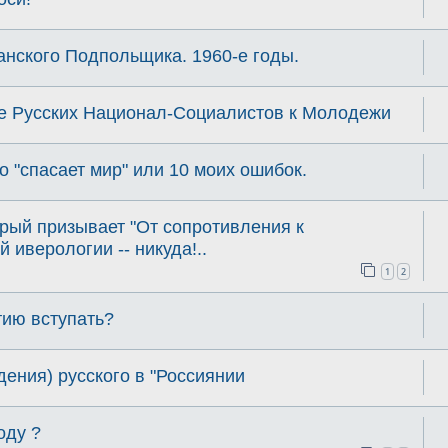
нского Подпольщика. 1960-е годы.
е Русских Национал-Социалистов к Молодежи
о "спасает мир" или 10 моих ошибок.
рый призывает "От сопротивления к
й иверологии -- никуда!..
1
2
тию вступать?
дения) русского в "Россиянии
оду ?