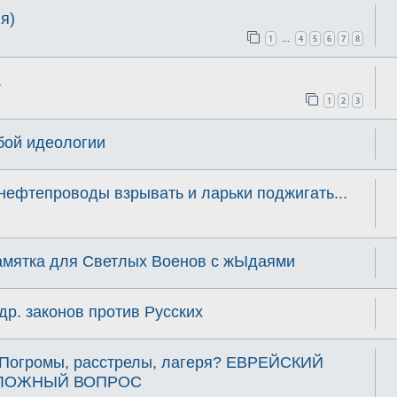
я)
1
4
5
6
7
8
…
.
1
2
3
бой идеологии
нефтепроводы взрывать и ларьки поджигать...
Памятка для Светлых Военов с жЫдаями
др. законов против Русских
? Погромы, расстрелы, лагеря? ЕВРЕЙСКИЙ
СЛОЖНЫЙ ВОПРОС