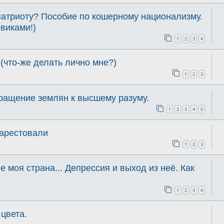
патриоту? Пособие по кошерному национализму.
овиками!)
1
2
3
4
(что-же делать лично мне?)
1
2
3
ращение землян к высшему разуму.
1
2
3
4
5
 арестовали
1
2
3
е моя страна... Депрессия и выход из неё. Как
1
2
3
4
 цвета.