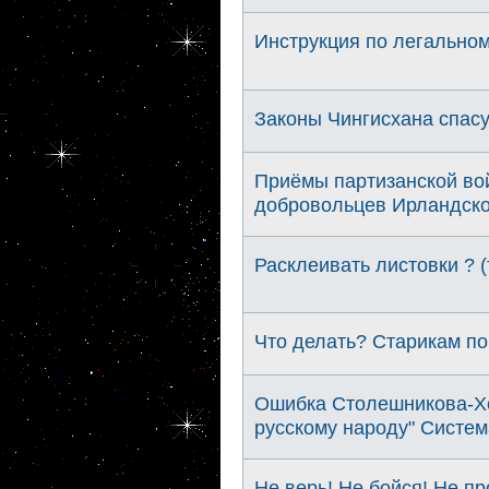
Инструкция по легально
Законы Чингисхана спасу
Приёмы партизанской во
добровольцев Ирландско
Расклеивать листовки ? (
Что делать? Старикам п
Ошибка Столешникова-Хо
русскому народу" Систем
Не верь! Не бойся! Не пр