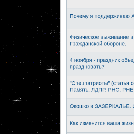
Почему я поддерживаю 
Физическое выживание в
Гражданской обороне.
4 ноября - праздник объ
праздновать?
"Спецпатриоты" (статья о
Память, ЛДПР, РНС, РНЕ
Окошко в ЗАЗЕРКАЛЬЕ. О
Как изменится ваша жизн