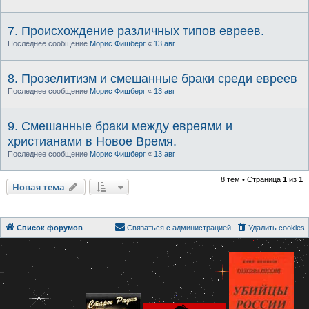
7. Происхождение различных типов евреев.
Последнее сообщение
Морис Фишберг
«
13 авг
8. Прозелитизм и смешанные браки среди евреев
Последнее сообщение
Морис Фишберг
«
13 авг
9. Смешанные браки между евреями и
христианами в Новое Время.
Последнее сообщение
Морис Фишберг
«
13 авг
8 тем • Страница
1
из
1
Новая тема
Список форумов
Связаться с администрацией
Удалить cookies