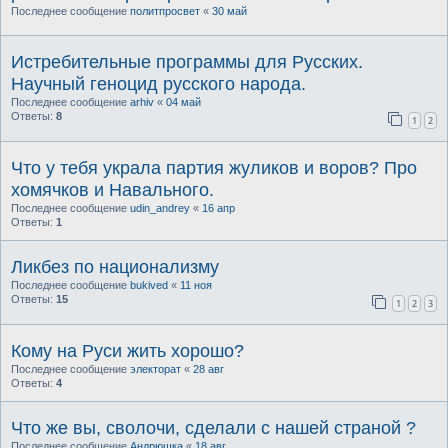
Последнее сообщение
политпросвет
«
30 май
Истребительные программы для Русских.
Научный геноцид русского народа.
Последнее сообщение
arhiv
«
04 май
Ответы:
8
1
2
Что у тебя украла партия жуликов и воров? Про
хомячков и Навального.
Последнее сообщение
udin_andrey
«
16 апр
Ответы:
1
Ликбез по национализму
Последнее сообщение
bukived
«
11 ноя
Ответы:
15
1
2
3
Кому на Руси жить хорошо?
Последнее сообщение
электорат
«
28 авг
Ответы:
4
Что же вы, сволочи, сделали с нашей стpаной ?
Последнее сообщение
Андрюшка
«
18 авг