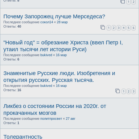
Ответы:
8
1
2
Почему Запорожец лучше Мерседеса?
Последнее сообщение
сокол14
«
28 мар
Ответы:
40
1
2
3
4
5
6
"Новый год" = обрезание Христа (ввел Петр I,
утаил тысячи лет истории Руси)
Последнее сообщение
bukived
«
16 мар
Ответы:
6
Знаменитые Русские люди. Изобретения и
открытия русских. Русская тысяча.
Последнее сообщение
bukived
«
16 мар
Ответы:
16
1
2
3
Ликбез о состоянии России на 2020г. от
прокачанных мозгов
Последнее сообщение
политпросвет
«
27 авг
Ответы:
1
Толерантность