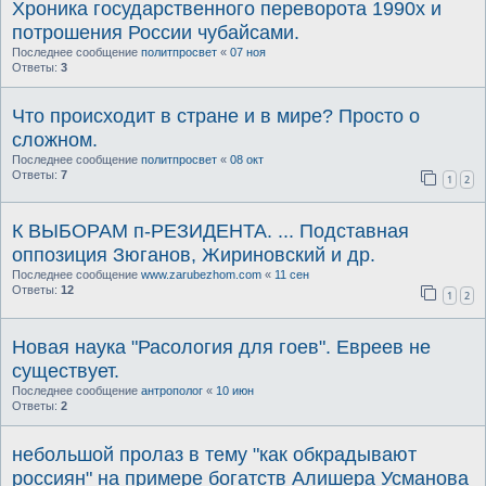
Хроника государственного переворота 1990х и
потрошения России чубайсами.
Последнее сообщение
политпросвет
«
07 ноя
Ответы:
3
Что происходит в стране и в мире? Просто о
сложном.
Последнее сообщение
политпросвет
«
08 окт
Ответы:
7
1
2
К ВЫБОРАМ п-РЕЗИДЕНТА. ... Подставная
оппозиция Зюганов, Жириновский и др.
Последнее сообщение
www.zarubezhom.com
«
11 сен
Ответы:
12
1
2
Новая наука "Расология для гоев". Евреев не
существует.
Последнее сообщение
антрополог
«
10 июн
Ответы:
2
небольшой пролаз в тему "как обкрадывают
россиян" на примере богатств Алишера Усманова