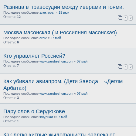
Разница в правосудии между иверами и гоями.
Последнее сообщение
электорат
«
19 июн
Ответы:
12
1
2
Москва масонская ( и Россияния масонская)
Последнее сообщение
arhiv
«
27 май
Ответы:
6
Кто управляет Россией?
Последнее сообщение
www.zarubezhom.com
«
07 май
Ответы:
7
1
2
Как убивали авиапром. (Дети Завода – «Детям
Арбата»)
Последнее сообщение
www.zarubezhom.com
«
07 май
Ответы:
3
Пару слов о Сердюкове
Последнее сообщение
жжурнал
«
07 май
Ответы:
1
Как легко хитрые жыдофашисты завлекают