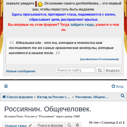
зеркале увидите
.Осознание своего долбоёбизма, - это первый
шаг, чтобы перестать быть мудаком.
Здесь просыпаются, протирают глаза, поднимаются с колен,
сбрасывают цепи, расправляют крылья.
Вы впервые на этом форуме? Тогда
зайдите сюда
, узнаете о чем
он.
Идеальная еда - это та, которая в точности нам
поставляет те же самые органические молекулы, которые
находятся в нашем теле.
(
zarubezhom-Столешников
)
Яндекс
Новые сообщения
Вход
Список форумов
Взгляд на Россию с разных точек зрения.
Россиянин. Общечеловек.
о
Россиянин. Общечеловек.
и
История Руси, России и "Россиянии" через рупор СМИ.
с
69 тем • Страница
1
из
1
к
Поиск
Расширенный поиск
Новая тема