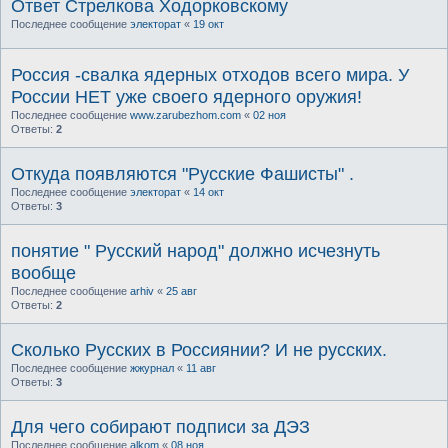
Ответ Стрелкова Ходорковскому
Последнее сообщение
электорат
«
19 окт
Россия -свалка ядерных отходов всего мира. У
России НЕТ уже своего ядерного оружия!
Последнее сообщение
www.zarubezhom.com
«
02 ноя
Ответы:
2
Откуда появляются "Русские Фашисты" .
Последнее сообщение
электорат
«
14 окт
Ответы:
3
понятие " Русский народ" должно исчезнуть
вообще
Последнее сообщение
arhiv
«
25 авг
Ответы:
2
Сколько Русских в Россиянии? И не русских.
Последнее сообщение
жжурнал
«
11 авг
Ответы:
3
Для чего собирают подписи за ДЭЗ
Последнее сообщение
alkom
«
08 ноя