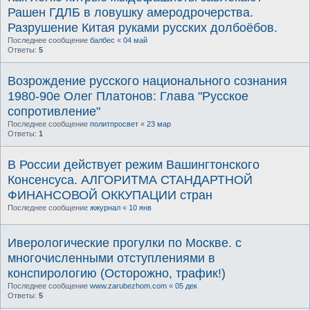
Рашен ГДЛБ в ловушку амеродрочерства.
Разрушение Китая руками русских долбоёбов.
Последнее сообщение
балбес
«
04 май
Ответы:
5
Возрождение русского национального сознания
1980-90е Олег Платонов: Глава "Русское
сопротивление"
Последнее сообщение
политпросвет
«
23 мар
Ответы:
1
В России действует режим Вашингтонского
Консенсуса. АЛГОРИТМА СТАНДАРТНОЙ
ФИНАНСОВОЙ ОККУПАЦИИ стран
Последнее сообщение
жжурнал
«
10 янв
Иверологические прогулки по Москве. с
многочисленными отступлениями в
конспирологию (Осторожно, трафик!)
Последнее сообщение
www.zarubezhom.com
«
05 дек
Ответы:
5