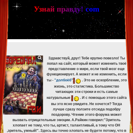
[phpBB Debug] PHP Warning
: in file
[ROOT]/phpbb/db/driver/mysqli.php
on line
265
:
mysqli_fetch_assoc(): Couldn't fetch mysqli_result
У
з
н
а
й
п
р
а
в
д
у
!
c
om
[phpBB Debug] PHP Warning
: in file
[ROOT]/phpbb/db/driver/mysqli.php
on line
329
:
mysqli_free_result(): Couldn't fetch mysqli_result
[phpBB Debug] PHP Warning
: in file
[ROOT]/phpbb/db/driver/mysqli.php
on line
265
:
mysqli_fetch_assoc(): Couldn't fetch mysqli_result
[phpBB Debug] PHP Warning
: in file
[ROOT]/phpbb/db/driver/mysqli.php
on line
329
:
mysqli_free_result(): Couldn't fetch mysqli_result
[phpBB Debug] PHP Warning
: in file
[ROOT]/phpbb/db/driver/mysqli.php
on line
265
:
mysqli_fetch_assoc(): Couldn't fetch mysqli_result
[phpBB Debug] PHP Warning
: in file
[ROOT]/phpbb/db/driver/mysqli.php
on line
329
:
mysqli_free_result(): Couldn't fetch mysqli_result
Здравствуй, друг! Тебе крупно повезло! Ты
попал на сайт, который может изменить твоё
представление о мире, если твой мозг еще
функционирует. А может и не изменить, если
ты -
"долбоёб"
. Это не оскорбление, это
жизнь, это статистика. Большинство
читающих эти строки и есть самые
натуральные
. И с помощью этого сайта
вы это ясно увидите. Не хочется? Тогда
лучше сразу ползите отсюда подобру
поздорову. Чтение этого форума может
вызвать отрицательные эмоции. А.Райкин говорил:"Зритель
хлопает не тому, что ты, артист, талантливый, а тому что ОН
,зритель, умный!". Здесь вы точно хлопать не будете потому, что в