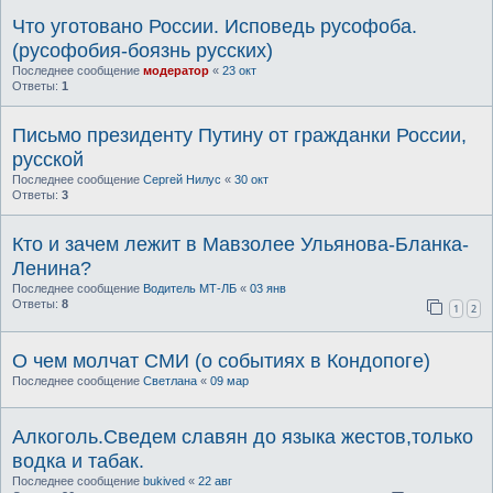
Что уготовано России. Исповедь русофоба.
(русофобия-боязнь русских)
Последнее сообщение
модератор
«
23 окт
Ответы:
1
Письмо президенту Путину от гражданки России,
русской
Последнее сообщение
Сергей Нилус
«
30 окт
Ответы:
3
Кто и зачем лежит в Мавзолее Ульянова-Бланка-
Ленина?
Последнее сообщение
Водитель МТ-ЛБ
«
03 янв
Ответы:
8
1
2
О чем молчат СМИ (о событиях в Кондопоге)
Последнее сообщение
Светлана
«
09 мар
Алкоголь.Сведем славян до языка жестов,только
водка и табак.
Последнее сообщение
bukived
«
22 авг