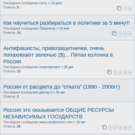
Последнее сообщение
гость
«
13 фев
Ответы:
9
1
2
Как научиться разбираться в политике за 5 минут!
Последнее сообщение
ТВзритель
«
14 янв
Ответы:
16
1
2
3
Антифашисты, правозащитнички, очень
попахивают зеленью ($)... Пятая колонна в
России.
Последнее сообщение
политпросвет
«
28 дек
Ответы:
23
1
2
3
4
Россия от расцвета до "отката" (1990 - 2006гг)
Последнее сообщение
доктор К
«
30 авг
Ответы:
2
Россия это оказывается ОБЩИЕ РЕСУРСЫ
НЕЗАВИСИМЫХ ГОСУДАРСТВ
Последнее сообщение
www.zarubezhom.com
«
10 авг
Ответы:
28
1
2
3
4
5