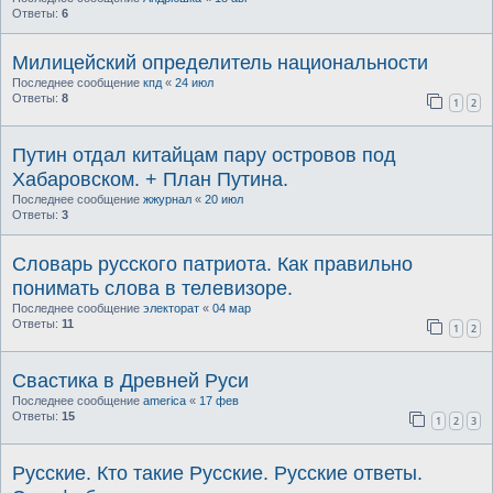
Ответы:
6
Милицейский определитель национальности
Последнее сообщение
кпд
«
24 июл
Ответы:
8
1
2
Путин отдал китайцам пару островов под
Хабаровском. + План Путина.
Последнее сообщение
жжурнал
«
20 июл
Ответы:
3
Словарь русского патриота. Как правильно
понимать слова в телевизоре.
Последнее сообщение
электорат
«
04 мар
Ответы:
11
1
2
Свастика в Древней Руси
Последнее сообщение
america
«
17 фев
Ответы:
15
1
2
3
Русские. Кто такие Русские. Русские ответы.