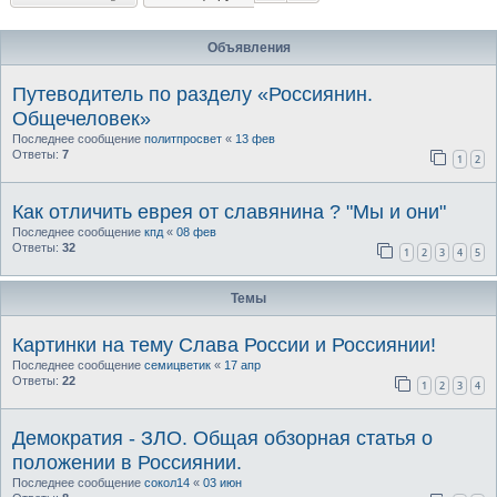
Объявления
Путеводитель по разделу «Россиянин.
Общечеловек»
Последнее сообщение
политпросвет
«
13 фев
Ответы:
7
1
2
Как отличить еврея от славянина ? "Мы и они"
Последнее сообщение
кпд
«
08 фев
Ответы:
32
1
2
3
4
5
Темы
Картинки на тему Слава России и Россиянии!
Последнее сообщение
семицветик
«
17 апр
Ответы:
22
1
2
3
4
Демократия - ЗЛО. Общая обзорная статья о
положении в Россиянии.
Последнее сообщение
сокол14
«
03 июн