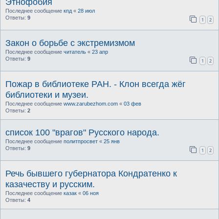
Этнофобия
Последнее сообщение
кпд
«
28 июл
Ответы:
9
1
2
Закон о борьбе с экстремизмом
Последнее сообщение
читатель
«
23 апр
Ответы:
9
1
2
Пожар в библиотеке РАН. - Клон всегда жёг
библиотеки и музеи.
Последнее сообщение
www.zarubezhom.com
«
03 фев
Ответы:
2
список 100 "врагов" Русского народа.
Последнее сообщение
политпросвет
«
25 янв
Ответы:
9
1
2
Речь бывшего губернатора Кондратенко к
казачеству и русским.
Последнее сообщение
казак
«
06 ноя
Ответы:
4