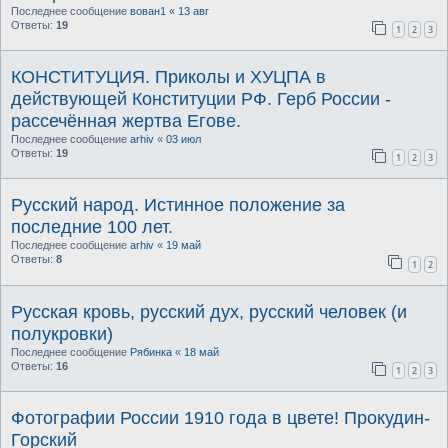
Последнее сообщение
вован1
«
13 авг
Ответы:
19
1
2
3
КОНСТИТУЦИЯ. Приколы и ХУЦПА в
действующей Конституции РФ. Герб России -
рассечённая жертва Егове.
Последнее сообщение
arhiv
«
03 июл
Ответы:
19
1
2
3
Русский народ. Истинное положение за
последние 100 лет.
Последнее сообщение
arhiv
«
19 май
Ответы:
8
1
2
Русская кровь, русский дух, русский человек (и
полукровки)
Последнее сообщение
Рябинка
«
18 май
Ответы:
16
1
2
3
Фотографии России 1910 года в цвете! Прокудин-
Горский