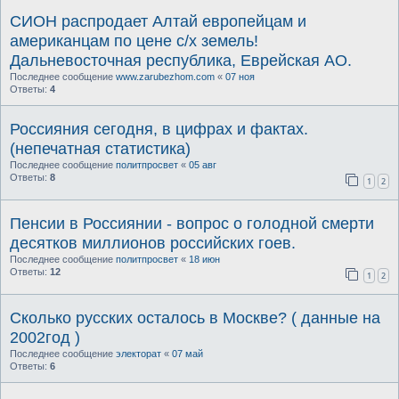
СИОН распродает Алтай европейцам и
американцам по цене с/х земель!
Дальневосточная республика, Еврейская АО.
Последнее сообщение
www.zarubezhom.com
«
07 ноя
Ответы:
4
Россияния сегодня, в цифрах и фактах.
(непечатная статистика)
Последнее сообщение
политпросвет
«
05 авг
Ответы:
8
1
2
Пенсии в Россиянии - вопрос о голодной смерти
десятков миллионов российских гоев.
Последнее сообщение
политпросвет
«
18 июн
Ответы:
12
1
2
Сколько русских осталось в Москве? ( данные на
2002год )
Последнее сообщение
электорат
«
07 май
Ответы:
6