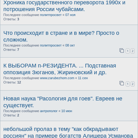
Хроника государственного переворота 1990х и
потрошения России чубайсами.
Последнее сообщение
политпросвет
«
07 ноя
Ответы:
3
Что происходит в стране и в мире? Просто о
сложном.
Последнее сообщение
политпросвет
«
08 окт
Ответы:
7
1
2
К ВЫБОРАМ п-РЕЗИДЕНТА. ... Подставная
оппозиция Зюганов, Жириновский и др.
Последнее сообщение
www.zarubezhom.com
«
11 сен
Ответы:
12
1
2
Новая наука "Расология для гоев". Евреев не
существует.
Последнее сообщение
антрополог
«
10 июн
Ответы:
2
небольшой пролаз в тему "как обкрадывают
россиян" на примере богатств Алишера Усманова