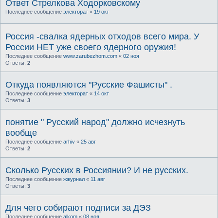
Ответ Стрелкова Ходорковскому
Последнее сообщение
электорат
«
19 окт
Россия -свалка ядерных отходов всего мира. У
России НЕТ уже своего ядерного оружия!
Последнее сообщение
www.zarubezhom.com
«
02 ноя
Ответы:
2
Откуда появляются "Русские Фашисты" .
Последнее сообщение
электорат
«
14 окт
Ответы:
3
понятие " Русский народ" должно исчезнуть
вообще
Последнее сообщение
arhiv
«
25 авг
Ответы:
2
Сколько Русских в Россиянии? И не русских.
Последнее сообщение
жжурнал
«
11 авг
Ответы:
3
Для чего собирают подписи за ДЭЗ
Последнее сообщение
alkom
«
08 ноя