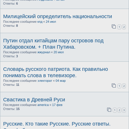
Ответы:
6
Милицейский определитель национальности
Последнее сообщение
кпд
«
24 июл
Ответы:
8
1
2
Путин отдал китайцам пару островов под
Хабаровском. + План Путина.
Последнее сообщение
жжурнал
«
20 июл
Ответы:
3
Словарь русского патриота. Как правильно
понимать слова в телевизоре.
Последнее сообщение
электорат
«
04 мар
Ответы:
11
1
2
Свастика в Древней Руси
Последнее сообщение
america
«
17 фев
Ответы:
15
1
2
3
Русские. Кто такие Русские. Русские ответы.