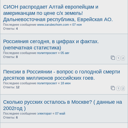
СИОН распродает Алтай европейцам и
американцам по цене с/х земель!
Дальневосточная республика, Еврейская АО.
Последнее сообщение
www.zarubezhom.com
«
07 ноя
Ответы:
4
Россияния сегодня, в цифрах и фактах.
(непечатная статистика)
Последнее сообщение
политпросвет
«
05 авг
Ответы:
8
1
2
Пенсии в Россиянии - вопрос о голодной смерти
десятков миллионов российских гоев.
Последнее сообщение
политпросвет
«
18 июн
Ответы:
12
1
2
Сколько русских осталось в Москве? ( данные на
2002год )
Последнее сообщение
электорат
«
07 май
Ответы:
6