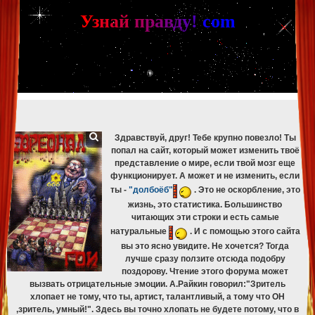
[phpBB Debug] PHP Warning
: in file
[ROOT]/phpbb/db/driver/mysqli.php
on line
265
:
mysqli_fetch_assoc(): Couldn't fetch mysqli_result
У
з
н
а
й
п
р
а
в
д
у
!
c
om
[phpBB Debug] PHP Warning
: in file
[ROOT]/phpbb/db/driver/mysqli.php
on line
329
:
mysqli_free_result(): Couldn't fetch mysqli_result
[phpBB Debug] PHP Warning
: in file
[ROOT]/phpbb/db/driver/mysqli.php
on line
265
:
mysqli_fetch_assoc(): Couldn't fetch mysqli_result
[phpBB Debug] PHP Warning
: in file
[ROOT]/phpbb/db/driver/mysqli.php
on line
329
:
mysqli_free_result(): Couldn't fetch mysqli_result
[phpBB Debug] PHP Warning
: in file
[ROOT]/phpbb/db/driver/mysqli.php
on line
265
:
mysqli_fetch_assoc(): Couldn't fetch mysqli_result
[phpBB Debug] PHP Warning
: in file
[ROOT]/phpbb/db/driver/mysqli.php
on line
329
:
mysqli_free_result(): Couldn't fetch mysqli_result
Здравствуй, друг! Тебе крупно повезло! Ты
попал на сайт, который может изменить твоё
представление о мире, если твой мозг еще
функционирует. А может и не изменить, если
ты -
"долбоёб"
. Это не оскорбление, это
жизнь, это статистика. Большинство
читающих эти строки и есть самые
натуральные
. И с помощью этого сайта
вы это ясно увидите. Не хочется? Тогда
лучше сразу ползите отсюда подобру
поздорову. Чтение этого форума может
вызвать отрицательные эмоции. А.Райкин говорил:"Зритель
хлопает не тому, что ты, артист, талантливый, а тому что ОН
,зритель, умный!". Здесь вы точно хлопать не будете потому, что в