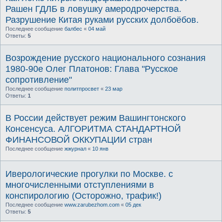
Рашен ГДЛБ в ловушку амеродрочерства.
Разрушение Китая руками русских долбоёбов.
Последнее сообщение
балбес
«
04 май
Ответы:
5
Возрождение русского национального сознания
1980-90е Олег Платонов: Глава "Русское
сопротивление"
Последнее сообщение
политпросвет
«
23 мар
Ответы:
1
В России действует режим Вашингтонского
Консенсуса. АЛГОРИТМА СТАНДАРТНОЙ
ФИНАНСОВОЙ ОККУПАЦИИ стран
Последнее сообщение
жжурнал
«
10 янв
Иверологические прогулки по Москве. с
многочисленными отступлениями в
конспирологию (Осторожно, трафик!)
Последнее сообщение
www.zarubezhom.com
«
05 дек
Ответы:
5