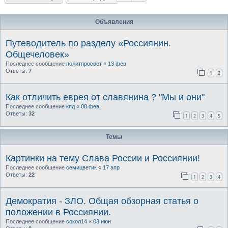
Объявления
Путеводитель по разделу «Россиянин.
Общечеловек»
Последнее сообщение
политпросвет
«
13 фев
Ответы:
7
1
2
Как отличить еврея от славянина ? "Мы и они"
Последнее сообщение
кпд
«
08 фев
Ответы:
32
1
2
3
4
5
Темы
Картинки на тему Слава России и Россиянии!
Последнее сообщение
семицветик
«
17 апр
Ответы:
22
1
2
3
4
Демократия - ЗЛО. Общая обзорная статья о
положении в Россиянии.
Последнее сообщение
сокол14
«
03 июн