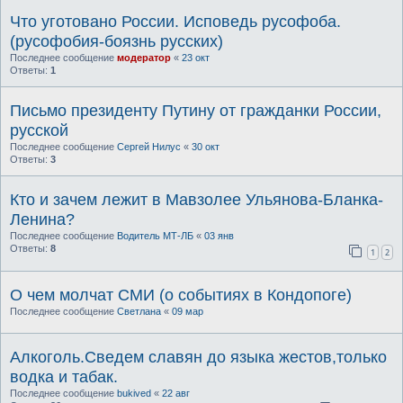
Что уготовано России. Исповедь русофоба.
(русофобия-боязнь русских)
Последнее сообщение
модератор
«
23 окт
Ответы:
1
Письмо президенту Путину от гражданки России,
русской
Последнее сообщение
Сергей Нилус
«
30 окт
Ответы:
3
Кто и зачем лежит в Мавзолее Ульянова-Бланка-
Ленина?
Последнее сообщение
Водитель МТ-ЛБ
«
03 янв
Ответы:
8
1
2
О чем молчат СМИ (о событиях в Кондопоге)
Последнее сообщение
Светлана
«
09 мар
Алкоголь.Сведем славян до языка жестов,только
водка и табак.
Последнее сообщение
bukived
«
22 авг