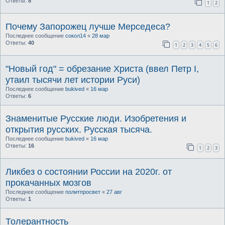
Ответы:
8
1
2
Почему Запорожец лучше Мерседеса?
Последнее сообщение
сокол14
«
28 мар
Ответы:
40
1
2
3
4
5
6
"Новый год" = обрезание Христа (ввел Петр I,
утаил тысячи лет истории Руси)
Последнее сообщение
bukived
«
16 мар
Ответы:
6
Знаменитые Русские люди. Изобретения и
открытия русских. Русская тысяча.
Последнее сообщение
bukived
«
16 мар
Ответы:
16
1
2
3
Ликбез о состоянии России на 2020г. от
прокачанных мозгов
Последнее сообщение
политпросвет
«
27 авг
Ответы:
1
Толерантность