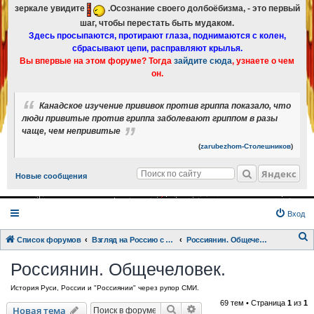
зеркале увидите
.Осознание своего долбоёбизма, - это первый
шаг, чтобы перестать быть мудаком.
Здесь просыпаются, протирают глаза, поднимаются с колен,
сбрасывают цепи, расправляют крылья.
Вы впервые на этом форуме? Тогда
зайдите сюда
, узнаете о чем
он.
Канадское изучение прививок против гриппа показало, что
люди привитые против гриппа заболевают гриппом в разы
чаще, чем непривитые
(
zarubezhom-Столешников
)
Яндекс
Новые сообщения
Вход
Список форумов
Взгляд на Россию с разных точек зрения.
Россиянин. Общечеловек.
о
Россиянин. Общечеловек.
и
История Руси, России и "Россиянии" через рупор СМИ.
с
69 тем • Страница
1
из
1
к
Поиск
Расширенный поиск
Новая тема