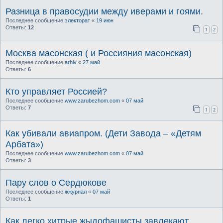
Разница в правосудии между иверами и гоями.
Последнее сообщение
электорат
«
19 июн
Ответы:
12
1
2
Москва масонская ( и Россияния масонская)
Последнее сообщение
arhiv
«
27 май
Ответы:
6
Кто управляет Россией?
Последнее сообщение
www.zarubezhom.com
«
07 май
Ответы:
7
1
2
Как убивали авиапром. (Дети Завода – «Детям
Арбата»)
Последнее сообщение
www.zarubezhom.com
«
07 май
Ответы:
3
Пару слов о Сердюкове
Последнее сообщение
жжурнал
«
07 май
Ответы:
1
Как легко хитрые жыдофашисты завлекают