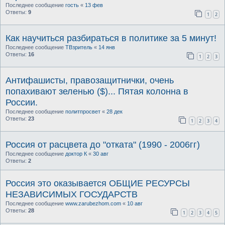
Последнее сообщение
гость
«
13 фев
Ответы:
9
1
2
Как научиться разбираться в политике за 5 минут!
Последнее сообщение
ТВзритель
«
14 янв
Ответы:
16
1
2
3
Антифашисты, правозащитнички, очень
попахивают зеленью ($)... Пятая колонна в
России.
Последнее сообщение
политпросвет
«
28 дек
Ответы:
23
1
2
3
4
Россия от расцвета до "отката" (1990 - 2006гг)
Последнее сообщение
доктор К
«
30 авг
Ответы:
2
Россия это оказывается ОБЩИЕ РЕСУРСЫ
НЕЗАВИСИМЫХ ГОСУДАРСТВ
Последнее сообщение
www.zarubezhom.com
«
10 авг
Ответы:
28
1
2
3
4
5