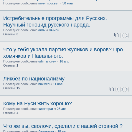
Последнее сообщение
политпросвет
«
30 май
Истребительные программы для Русских.
Научный геноцид русского народа.
Последнее сообщение
arhiv
«
04 май
Ответы:
8
1
2
Что у тебя украла партия жуликов и воров? Про
хомячков и Навального.
Последнее сообщение
udin_andrey
«
16 апр
Ответы:
1
Ликбез по национализму
Последнее сообщение
bukived
«
11 ноя
Ответы:
15
1
2
3
Кому на Руси жить хорошо?
Последнее сообщение
электорат
«
28 авг
Ответы:
4
Что же вы, сволочи, сделали с нашей стpаной ?
Последнее сообщение
Андрюшка
«
18 авг