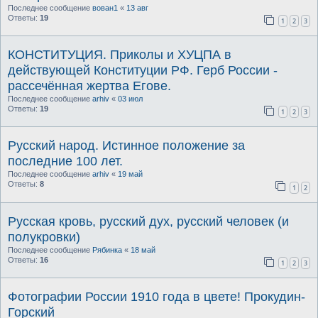
Последнее сообщение
вован1
«
13 авг
Ответы:
19
1
2
3
КОНСТИТУЦИЯ. Приколы и ХУЦПА в
действующей Конституции РФ. Герб России -
рассечённая жертва Егове.
Последнее сообщение
arhiv
«
03 июл
Ответы:
19
1
2
3
Русский народ. Истинное положение за
последние 100 лет.
Последнее сообщение
arhiv
«
19 май
Ответы:
8
1
2
Русская кровь, русский дух, русский человек (и
полукровки)
Последнее сообщение
Рябинка
«
18 май
Ответы:
16
1
2
3
Фотографии России 1910 года в цвете! Прокудин-
Горский