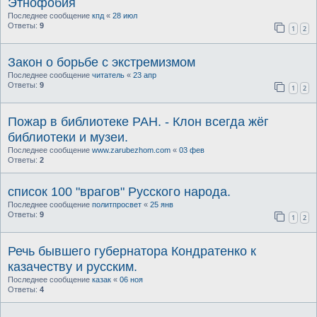
Этнофобия
Последнее сообщение
кпд
«
28 июл
Ответы:
9
1
2
Закон о борьбе с экстремизмом
Последнее сообщение
читатель
«
23 апр
Ответы:
9
1
2
Пожар в библиотеке РАН. - Клон всегда жёг
библиотеки и музеи.
Последнее сообщение
www.zarubezhom.com
«
03 фев
Ответы:
2
список 100 "врагов" Русского народа.
Последнее сообщение
политпросвет
«
25 янв
Ответы:
9
1
2
Речь бывшего губернатора Кондратенко к
казачеству и русским.
Последнее сообщение
казак
«
06 ноя
Ответы:
4