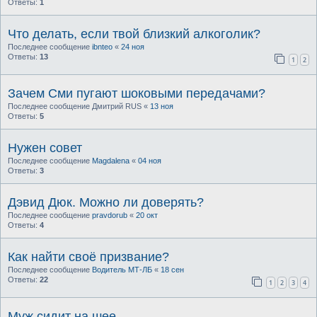
Ответы:
1
Что делать, если твой близкий алкоголик?
Последнее сообщение
ibnteo
«
24 ноя
Ответы:
13
1
2
Зачем Сми пугают шоковыми передачами?
Последнее сообщение
Дмитрий RUS
«
13 ноя
Ответы:
5
Нужен совет
Последнее сообщение
Magdalena
«
04 ноя
Ответы:
3
Дэвид Дюк. Можно ли доверять?
Последнее сообщение
pravdorub
«
20 окт
Ответы:
4
Как найти своё призвание?
Последнее сообщение
Водитель МТ-ЛБ
«
18 сен
Ответы:
22
1
2
3
4
Муж сидит на шее