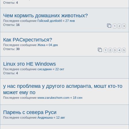
Ответы:
4
Чем кормить домашних животных?
Последнее сообщение
Гойский долбоёб
«
27 янв
Ответы:
16
1
2
3
Как РАСкреститься?
Последнее сообщение
Жека
«
04 дек
Ответы:
30
1
2
3
4
5
Linux это НЕ Windows
Последнее сообщение
сисадмин
«
22 окт
Ответы:
4
у нас проблема у другого аспиранта, мошт кто-то
может ему по
Последнее сообщение
www.zarubezhom.com
«
18 сен
Парень с севера Руси
Последнее сообщение
Андрюшка
«
12 авг