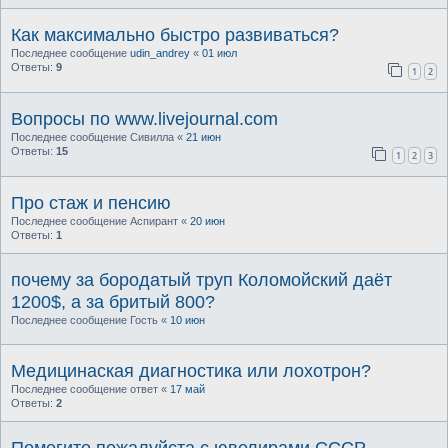
Как максимально быстро развиваться?
Последнее сообщение
udin_andrey
«
01 июл
Ответы:
9
1
2
Вопросы по www.livejournal.com
Последнее сообщение
Сивилла
«
21 июн
Ответы:
15
1
2
3
Про стаж и пенсию
Последнее сообщение
Аспирант
«
20 июн
Ответы:
1
почему за бородатый труп Коломойский даёт
1200$, а за бритый 800?
Последнее сообщение
Гость
«
10 июн
Медицинаская диагностика или лохотрон?
Последнее сообщение
ответ
«
17 май
Ответы:
2
Помогите пожалуйста с ювелирами СССР.