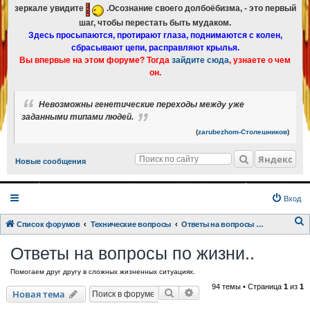
зеркале увидите
.Осознание своего долбоёбизма, - это первый
шаг, чтобы перестать быть мудаком.
Здесь просыпаются, протирают глаза, поднимаются с колен,
сбрасывают цепи, расправляют крылья.
Вы впервые на этом форуме? Тогда
зайдите сюда
, узнаете о чем
он.
Невозможны генетические переходы между уже
заданными типами людей.
(
zarubezhom-Столешников
)
Яндекс
Новые сообщения
Вход
Список форумов
Технические вопросы
Ответы на вопросы по жизни..
о
Ответы на вопросы по жизни..
и
Помогаем друг другу в сложных жизненных ситуациях.
с
94 темы • Страница
1
из
1
к
Поиск
Расширенный поиск
Новая тема