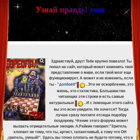
[phpBB Debug] PHP Warning
: in file
[ROOT]/phpbb/db/driver/mysqli.php
on line
265
:
mysqli_fetch_assoc(): Couldn't fetch mysqli_result
У
з
н
а
й
п
р
а
в
д
у
!
c
om
[phpBB Debug] PHP Warning
: in file
[ROOT]/phpbb/db/driver/mysqli.php
on line
329
:
mysqli_free_result(): Couldn't fetch mysqli_result
[phpBB Debug] PHP Warning
: in file
[ROOT]/phpbb/db/driver/mysqli.php
on line
265
:
mysqli_fetch_assoc(): Couldn't fetch mysqli_result
[phpBB Debug] PHP Warning
: in file
[ROOT]/phpbb/db/driver/mysqli.php
on line
329
:
mysqli_free_result(): Couldn't fetch mysqli_result
[phpBB Debug] PHP Warning
: in file
[ROOT]/phpbb/db/driver/mysqli.php
on line
265
:
mysqli_fetch_assoc(): Couldn't fetch mysqli_result
[phpBB Debug] PHP Warning
: in file
[ROOT]/phpbb/db/driver/mysqli.php
on line
329
:
mysqli_free_result(): Couldn't fetch mysqli_result
Здравствуй, друг! Тебе крупно повезло! Ты
попал на сайт, который может изменить твоё
представление о мире, если твой мозг еще
функционирует. А может и не изменить, если
ты -
"долбоёб"
. Это не оскорбление, это
жизнь, это статистика. Большинство
читающих эти строки и есть самые
натуральные
. И с помощью этого сайта
вы это ясно увидите. Не хочется? Тогда
лучше сразу ползите отсюда подобру
поздорову. Чтение этого форума может
вызвать отрицательные эмоции. А.Райкин говорил:"Зритель
хлопает не тому, что ты, артист, талантливый, а тому что ОН
,зритель, умный!". Здесь вы точно хлопать не будете потому, что в