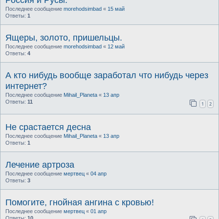
Россия и Русы.
Последнее сообщение
morehodsimbad
«
15 май
Ответы:
1
Ящеры, золото, пришельцы.
Последнее сообщение
morehodsimbad
«
12 май
Ответы:
4
А кто нибудь вообще заработал что нибудь через
интернет?
Последнее сообщение
Mihail_Planeta
«
13 апр
Ответы:
11
1
2
Не срастается десна
Последнее сообщение
Mihail_Planeta
«
13 апр
Ответы:
1
Лечение артроза
Последнее сообщение
мертвец
«
04 апр
Ответы:
3
Помогите, гнойная ангина с кровью!
Последнее сообщение
мертвец
«
01 апр
Ответы:
10