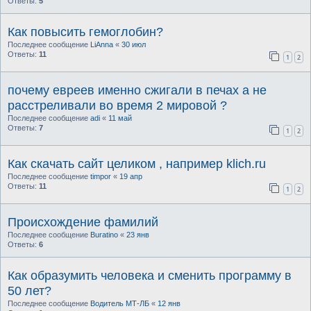
Ответы:
5
Как повысить гемоглобин?
Последнее сообщение
LiAnna
«
30 июл
Ответы:
11
1
2
почему евреев именно сжигали в печах а не
расстреливали во время 2 мировой ?
Последнее сообщение
adi
«
11 май
Ответы:
7
1
2
Как скачать сайт целиком , например klich.ru
Последнее сообщение
timpor
«
19 апр
Ответы:
11
1
2
Происхождение фамилий
Последнее сообщение
Buratino
«
23 янв
Ответы:
6
Как образумить человека и сменить программу в
50 лет?
Последнее сообщение
Водитель МТ-ЛБ
«
12 янв