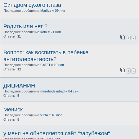
Синдром сухого глаза
Последнее сообщение
Mariiya
«
09 янв
Родить или нет ?
Последнее сообщение
koto
«
21 ноя
Ответы:
11
1
2
Вопрос: как воспитать в ребенке
антитолерантность?
Последнее сообщение
CATTI
«
10 ноя
Ответы:
12
1
2
ДИЦИАНИН
Последнее сообщение
morehodsimbad
«
04 сен
Ответы:
5
Мениск
Последнее сообщение
v134
«
10 июл
Ответы:
5
у меня не обновляется сайт "зарубежом"
Последнее сообщение
гой
«
02 июл