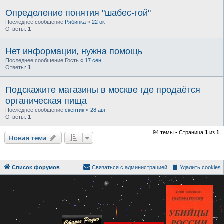
Определение понятия "шабес-гой"
Последнее сообщение
Рябинка
«
22 окт
Ответы:
1
Нет информации, нужна помощь
Последнее сообщение
Гость
«
17 сен
Ответы:
1
Подскажите магазины в москве где продаётся
органическая пища
Последнее сообщение
скептик
«
28 авг
Ответы:
1
94 темы • Страница
1
из
1
Новая тема
Список форумов
Связаться с администрацией
Удалить cookies