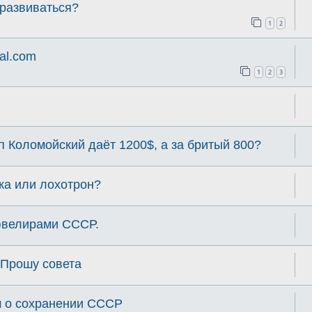
 развиваться?
1
2
al.com
1
2
3
п Коломойский даёт 1200$, а за бритый 800?
ка или лохотрон?
ювелирами СССР.
 Прошу совета
 о сохранении СССР