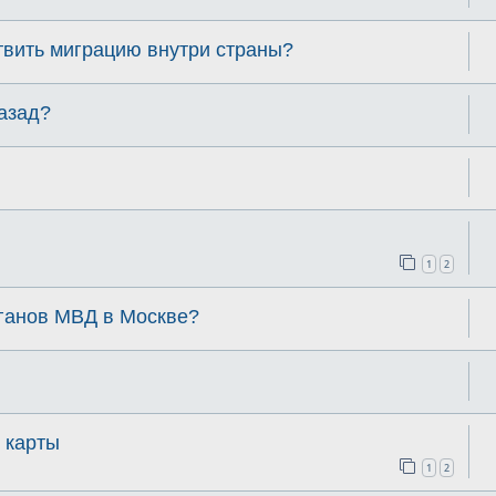
твить миграцию внутри страны?
азад?
1
2
ганов МВД в Москве?
 карты
1
2