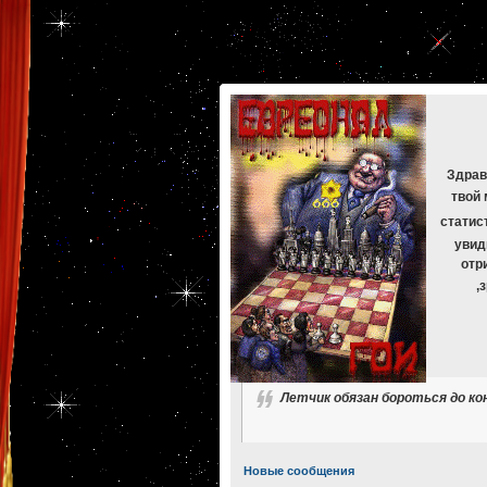
[phpBB Debug] PHP Warning
: in file
[ROOT]/phpbb/db/driver/mysqli.php
on line
265
:
mysqli_f
[phpBB Debug] PHP Warning
: in file
[ROOT]/phpbb/db/driver/mysqli.php
on line
329
:
mysqli_f
[phpBB Debug] PHP Warning
: in file
[ROOT]/phpbb/db/driver/mysqli.php
on line
265
:
mysqli_f
[phpBB Debug] PHP Warning
: in file
[ROOT]/phpbb/db/driver/mysqli.php
on line
329
:
mysqli_f
[phpBB Debug] PHP Warning
: in file
[ROOT]/phpbb/db/driver/mysqli.php
on line
265
:
mysqli_f
[phpBB Debug] PHP Warning
: in file
[ROOT]/phpbb/db/driver/mysqli.php
on line
329
:
mysqli_f
Здрав
твой 
статис
увид
отр
,
Летчик обязан бороться до ко
Новые сообщения