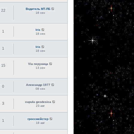
Водитель МТ-ЛБ
22
18 сен
Iris
1
18 сен
Iris
1
18 сен
Via перуница
15
13 сен
Александр 1977
0
08 сен
cupula geodesica
3
23 авг
гроссмейстер
1
18 авг