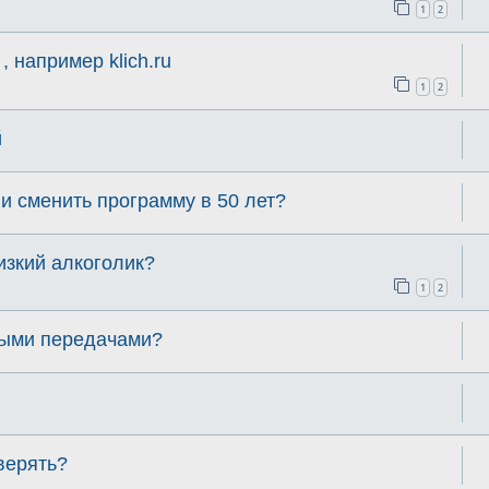
1
2
, например klich.ru
1
2
й
 и сменить программу в 50 лет?
изкий алкоголик?
1
2
выми передачами?
верять?