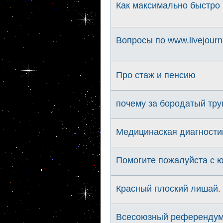
Как максимально быстро
Вопросы по www.livejourn
Про стаж и пенсию
почему за бородатый тру
Медицинаская диагности
Помогите пожалуйста с 
Красный плоский лишай.
Всесоюзный референдум