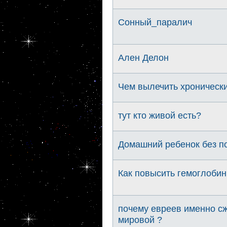
Сонный_паралич
Ален Делон
Чем вылечить хронически
тут кто живой есть?
Домашний ребенок без п
Как повысить гемоглобин
почему евреев именно сж
мировой ?