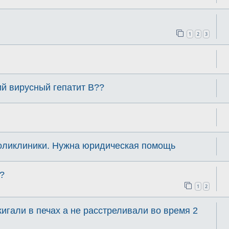
1
2
3
й вирусный гепатит B??
оликлиники. Нужна юридическая помощь
?
1
2
игали в печах а не расстреливали во время 2