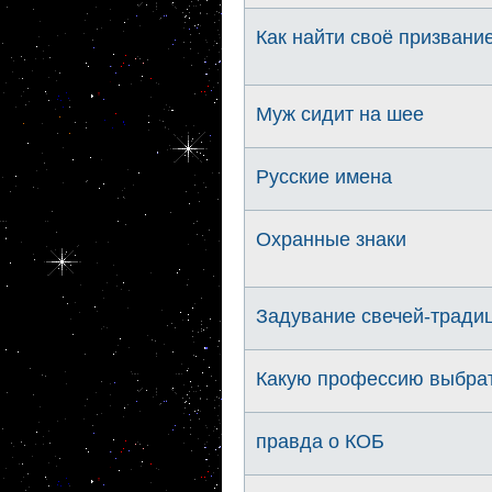
Как найти своё призвани
Муж сидит на шее
Русские имена
Охранные знаки
Задувание свечей-тради
Какую профессию выбрат
правда о КОБ