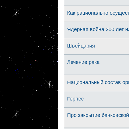
Как рационально осущес
Ядерная война 200 лет н
Швейцария
Лечение рака
Национальный состав ор
Герпес
Про закрытие банковской