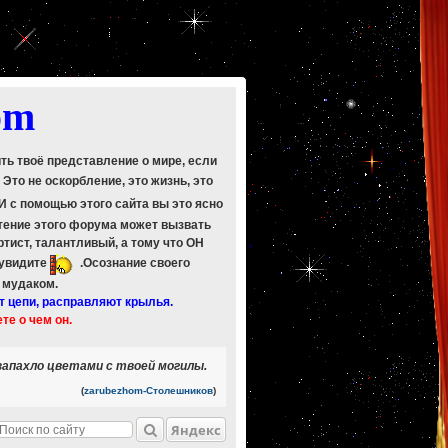
om
ить твоё представление о мире, если
. Это не оскорбление, это жизнь, это
 И с помощью этого сайта вы это ясно
Чтение этого форума может вызвать
ртист, талантливый, а тому что ОН
 увидите
.Осознание своего
ь мудаком.
т цепи, расправляют крылья.
ете о чем он.
 запахло цветами с твоей могилы.
(
zarubezhom-Столешников
)
Яндекс