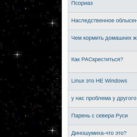
Псориаз
Наследственное облысен
Чем кормить домашних 
Как РАСкреститься?
Linux это НЕ Windows
у нас проблема у другого
Парень с севера Руси
Диношумиха-что это?