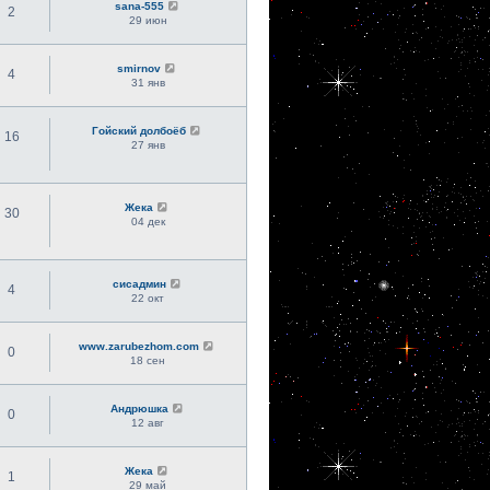
sana-555
2
29 июн
smirnov
4
31 янв
Гойский долбоёб
16
27 янв
Жека
30
04 дек
сисадмин
4
22 окт
www.zarubezhom.com
0
18 сен
Андрюшка
0
12 авг
Жека
1
29 май