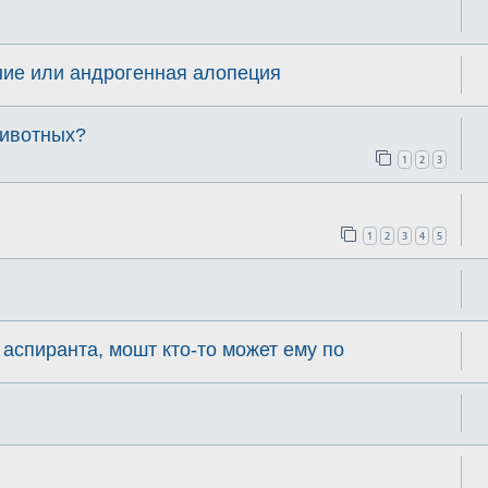
ие или андрогенная алопеция
животных?
1
2
3
1
2
3
4
5
 аспиранта, мошт кто-то может ему по