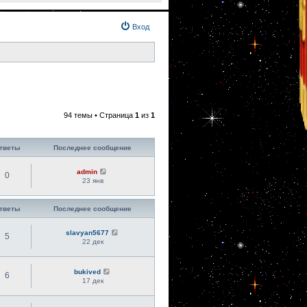
Вход
94 темы • Страница
1
из
1
тветы
Последнее сообщение
admin
0
23 янв
тветы
Последнее сообщение
slavyan5677
5
22 дек
bukived
6
17 дек