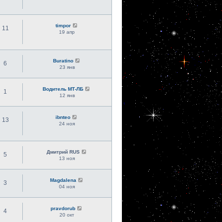
timpor
11
19 апр
Buratino
6
23 янв
Водитель МТ-ЛБ
1
12 янв
ibnteo
13
24 ноя
Дмитрий RUS
5
13 ноя
Magdalena
3
04 ноя
pravdorub
4
20 окт