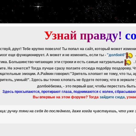
etch_assoc(): Couldn't fetch mysqli_result
ree_result(): Couldn't fetch mysqli_result
etch_assoc(): Couldn't fetch mysqli_result
ree_result(): Couldn't fetch mysqli_result
etch_assoc(): Couldn't fetch mysqli_result
ree_result(): Couldn't fetch mysqli_result
У
з
н
а
й
п
р
а
в
д
у
!
c
ствуй, друг! Тебе крупно повезло! Ты попал на сайт, который может измен
мозг еще функционирует. А может и не изменить, если ты -
"долбоёб"
тика. Большинство читающих эти строки и есть самые натуральные
.
ите. Не хочется? Тогда лучше сразу ползите отсюда подобру поздорову. 
ицательные эмоции. А.Райкин говорил:"Зритель хлопает не тому, что ты, а
зритель, умный!". Здесь вы точно хлопать не будете потому, что в зеркале
долбоёбизма, - это первый шаг, чтобы перестать быт
Здесь просыпаются, протирают глаза, поднимаются с колен, сбрасываю
Вы впервые на этом форуме? Тогда
зайдите сюда
, узна
нца: ручку тяни на себя до последнего, даже когда чувствуешь, что уже