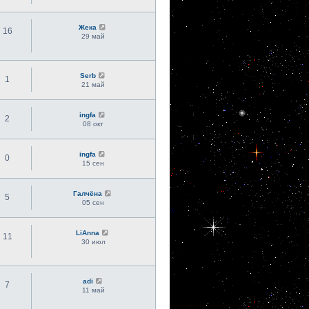
Жека
16
29 май
Serb
1
21 май
ingfa
2
08 окт
ingfa
0
15 сен
Галчёна
5
05 сен
LiAnna
11
30 июл
adi
7
11 май