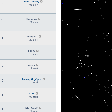
udin_andrey
9
01 июл
Сивилла
15
21 июн
Аспирант
1
20 июн
Гость
0
10 июн
ответ
2
17 май
Рагнар Лодброк
0
16 май
v134
1
08 май
ЦКР СССР
1
23 апр