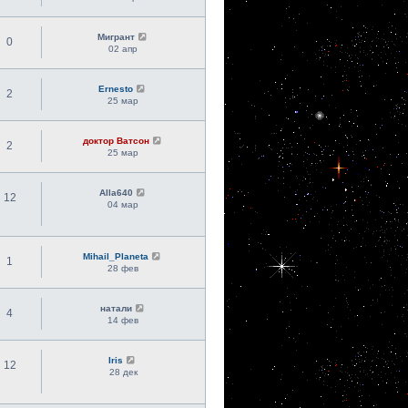
Мигрант
0
02 апр
Ernesto
2
25 мар
доктор Ватсон
2
25 мар
Alla640
12
04 мар
Mihail_Planeta
1
28 фев
натали
4
14 фев
Iris
12
28 дек