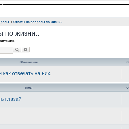
просы
Ответы на вопросы по жизни..
 по жизни..
ситуациях.
Поиск
Расширенный поиск
Объявления
О
 как отвечать на них.
Темы
О
ь глаза?