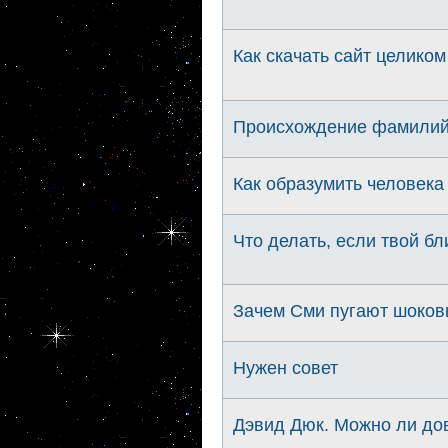
Как скачать сайт целиком 
Происхождение фамили
Как образумить человека
Что делать, если твой бл
Зачем Сми пугают шоко
Нужен совет
Дэвид Дюк. Можно ли до