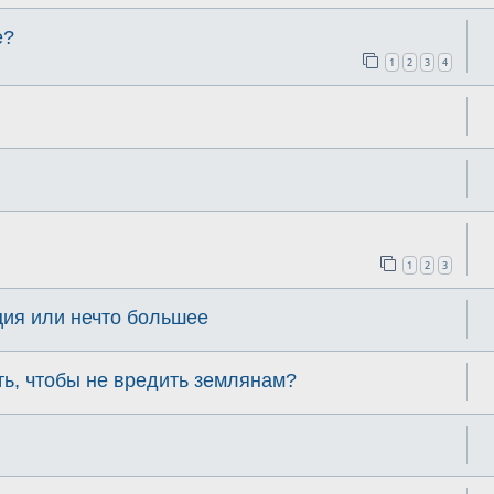
е?
1
2
3
4
1
2
3
ция или нечто большее
ь, чтобы не вредить землянам?