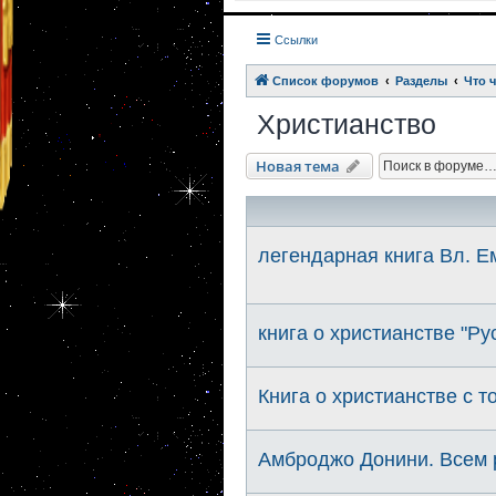
Ссылки
Список форумов
Разделы
Что 
Христианство
Новая тема
легендарная книга Вл.
книга о христианстве "Ру
Книга о христианстве с т
Амброджо Донини. Всем