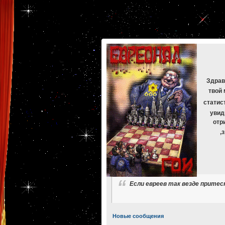
[phpBB Debug] PHP Warning
: in file
[ROOT]/phpbb/db/driver/mysqli.php
on line
265
:
mysqli_f
[phpBB Debug] PHP Warning
: in file
[ROOT]/phpbb/db/driver/mysqli.php
on line
329
:
mysqli_f
[phpBB Debug] PHP Warning
: in file
[ROOT]/phpbb/db/driver/mysqli.php
on line
265
:
mysqli_f
[phpBB Debug] PHP Warning
: in file
[ROOT]/phpbb/db/driver/mysqli.php
on line
329
:
mysqli_f
[phpBB Debug] PHP Warning
: in file
[ROOT]/phpbb/db/driver/mysqli.php
on line
265
:
mysqli_f
[phpBB Debug] PHP Warning
: in file
[ROOT]/phpbb/db/driver/mysqli.php
on line
329
:
mysqli_f
Здрав
твой 
статис
увид
отр
,
Если евреев так везде прите
Новые сообщения