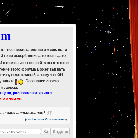
om
ить твоё представление о мире, если
. Это не оскорбление, это жизнь, это
 И с помощью этого сайта вы это ясно
Чтение этого форума может вызвать
ртист, талантливый, а тому что ОН
 увидите
.Осознание своего
ь мудаком.
т цепи, расправляют крылья.
ете о чем он.
я в толпе антисемитов?
(
zarubezhom-Столешников
)
Яндекс