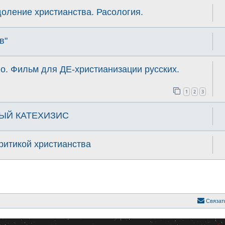
оление христианства. Расология.
в"
о. Фильм для ДЕ-христианизации русских.
1
2
3
ЫЙ КАТЕХИЗИС
критикой христианства
Связат