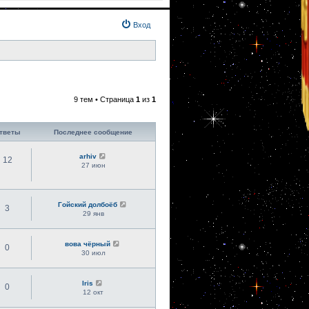
Вход
9 тем • Страница
1
из
1
тветы
Последнее сообщение
arhiv
12
27 июн
Гойский долбоёб
3
29 янв
вова чёрный
0
30 июл
Iris
0
12 окт