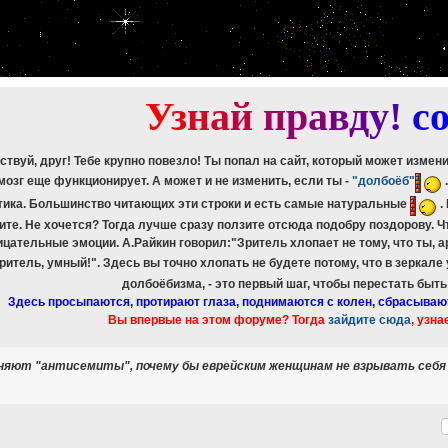
etch_assoc(): Couldn't fetch mysqli_result
ree_result(): Couldn't fetch mysqli_result
etch_assoc(): Couldn't fetch mysqli_result
ree_result(): Couldn't fetch mysqli_result
etch_assoc(): Couldn't fetch mysqli_result
ree_result(): Couldn't fetch mysqli_result
У
з
н
а
й
п
р
а
в
д
у
!
c
ствуй, друг! Тебе крупно повезло! Ты попал на сайт, который может измен
мозг еще функционирует. А может и не изменить, если ты -
"долбоёб"
тика. Большинство читающих эти строки и есть самые натуральные
.
ите. Не хочется? Тогда лучше сразу ползите отсюда подобру поздорову. 
ицательные эмоции. А.Райкин говорил:"Зритель хлопает не тому, что ты, а
зритель, умный!". Здесь вы точно хлопать не будете потому, что в зеркале
долбоёбизма, - это первый шаг, чтобы перестать быт
Здесь просыпаются, протирают глаза, поднимаются с колен, сбрасываю
Вы впервые на этом форуме? Тогда
зайдите сюда
, узна
сняют "антисемиты", почему бы еврейским женщинам не взрывать себ