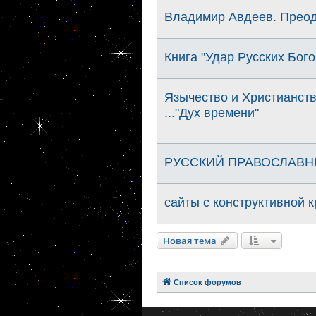
Владимир Авдеев. Преод
Книга "Удар Русских Бого
Язычество и Христианств
..."Дух времени"
РУССКИЙ ПРАВОСЛАВН
сайты с конструктивной 
Новая тема
Список форумов