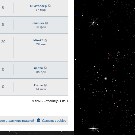
Онатоллер
6
17 мар
ukrruss
5
28 фев
klim75
20
29 янв
настя
0
05 дек
Гость
0
14 июн
9 тем • Страница
1
из
1
ься с администрацией
Удалить cookies