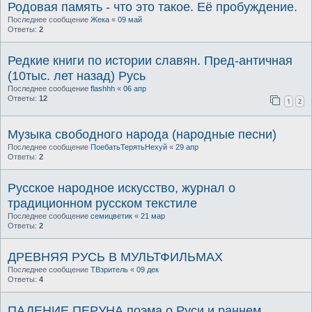
Родовая память - что это такое. Её пробуждение.
Последнее сообщение
Жека
«
09 май
Ответы:
2
Редкие книги по истории славян. Пред-античная
(10тыс. лет назад) Русь
Последнее сообщение
flashhh
«
06 апр
Ответы:
12
1
2
Музыка свободного народа (народные песни)
Последнее сообщение
ПоебатьТерятьНехуй
«
29 апр
Ответы:
2
Русское народное искусство, журнал о
традиционном русском текстиле
Последнее сообщение
семицветик
«
21 мар
Ответы:
2
ДРЕВНЯЯ РУСЬ В МУЛЬТФИЛЬМАХ
Последнее сообщение
ТВзритель
«
09 дек
Ответы:
4
ПАДЕНИЕ ПЕРУНА поэма о Руси и раннем