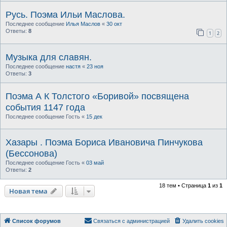
Русь. Поэма Ильи Маслова.
Последнее сообщение
Илья Маслов
«
30 окт
Ответы:
8
1
2
Музыка для славян.
Последнее сообщение
настя
«
23 ноя
Ответы:
3
Поэма А К Толстого «Боривой» посвящена
события 1147 года
Последнее сообщение
Гость
«
15 дек
Хазары . Поэма Бориса Ивановича Пинчукова
(Бессонова)
Последнее сообщение
Гость
«
03 май
Ответы:
2
18 тем • Страница
1
из
1
Новая тема
Список форумов
Связаться с администрацией
Удалить cookies