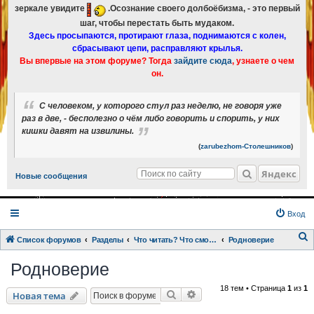
зеркале увидите
.Осознание своего долбоёбизма, - это первый
шаг, чтобы перестать быть мудаком.
Здесь просыпаются, протирают глаза, поднимаются с колен,
сбрасывают цепи, расправляют крылья.
Вы впервые на этом форуме? Тогда
зайдите сюда
, узнаете о чем
он.
С человеком, у которого стул раз неделю, не говоря уже
раз в две, - бесполезно о чём либо говорить и спорить, у них
кишки давят на извилины.
(
zarubezhom-Столешников
)
Яндекс
Новые сообщения
Вход
Список форумов
Разделы
Что читать? Что смотреть? Книги и фильмы в кратком изложении
Родноверие
о
Родноверие
и
18 тем • Страница
1
из
1
с
Поиск
Расширенный поиск
Новая тема
к