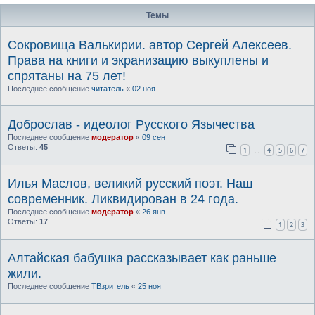
Темы
Сокровища Валькирии. автор Сергей Алексеев.
Права на книги и экранизацию выкуплены и
спрятаны на 75 лет!
Последнее сообщение
читатель
«
02 ноя
Доброслав - идеолог Русского Язычества
Последнее сообщение
модератор
«
09 сен
Ответы:
45
1
4
5
6
7
…
Илья Маслов, великий русский поэт. Наш
современник. Ликвидирован в 24 года.
Последнее сообщение
модератор
«
26 янв
Ответы:
17
1
2
3
Алтайская бабушка рассказывает как раньше
жили.
Последнее сообщение
ТВзритель
«
25 ноя