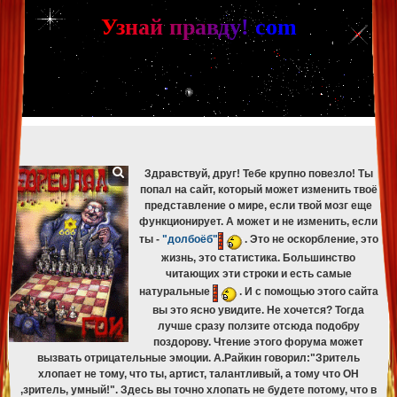
[phpBB Debug] PHP Warning
: in file
[ROOT]/phpbb/db/driver/mysqli.php
on line
265
:
mysqli_fetch_assoc(): Couldn't fetch mysqli_result
У
з
н
а
й
п
р
а
в
д
у
!
c
om
[phpBB Debug] PHP Warning
: in file
[ROOT]/phpbb/db/driver/mysqli.php
on line
329
:
mysqli_free_result(): Couldn't fetch mysqli_result
[phpBB Debug] PHP Warning
: in file
[ROOT]/phpbb/db/driver/mysqli.php
on line
265
:
mysqli_fetch_assoc(): Couldn't fetch mysqli_result
[phpBB Debug] PHP Warning
: in file
[ROOT]/phpbb/db/driver/mysqli.php
on line
329
:
mysqli_free_result(): Couldn't fetch mysqli_result
[phpBB Debug] PHP Warning
: in file
[ROOT]/phpbb/db/driver/mysqli.php
on line
265
:
mysqli_fetch_assoc(): Couldn't fetch mysqli_result
[phpBB Debug] PHP Warning
: in file
[ROOT]/phpbb/db/driver/mysqli.php
on line
329
:
mysqli_free_result(): Couldn't fetch mysqli_result
Здравствуй, друг! Тебе крупно повезло! Ты
попал на сайт, который может изменить твоё
представление о мире, если твой мозг еще
функционирует. А может и не изменить, если
ты -
"долбоёб"
. Это не оскорбление, это
жизнь, это статистика. Большинство
читающих эти строки и есть самые
натуральные
. И с помощью этого сайта
вы это ясно увидите. Не хочется? Тогда
лучше сразу ползите отсюда подобру
поздорову. Чтение этого форума может
вызвать отрицательные эмоции. А.Райкин говорил:"Зритель
хлопает не тому, что ты, артист, талантливый, а тому что ОН
,зритель, умный!". Здесь вы точно хлопать не будете потому, что в