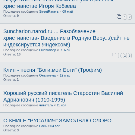
христианстве Игоря Кобзева
Последнее сообщение
StreetRacers
«
09 май
Ответы:
9
1
2
Suncharion.narod.ru ... Разоблачение
хриcтианства- Введение в Родную Веру...(сайт не
индексируется Яндексом!)
Последнее сообщение
Онатоллер
«
09 май
Ответы:
16
1
2
3
Клип - песня "Боги,мои Боги" (Трофим)
Последнее сообщение
Онатоллер
«
12 мар
Ответы:
1
Хороший русский писатель Старостин Василий
Адрианович (1910-1995)
Последнее сообщение
читатель
«
11 ноя
О КНИГЕ "РУСАЛИЯ" ЗАМОЛВЛЮ СЛОВО
Последнее сообщение
Рось
«
04 авг
Ответы:
3