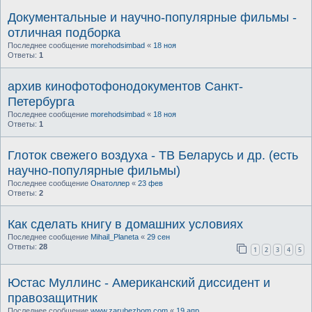
Документальные и научно-популярные фильмы -
отличная подборка
Последнее сообщение
morehodsimbad
«
18 ноя
Ответы:
1
архив кинофотофонодокументов Санкт-
Петербурга
Последнее сообщение
morehodsimbad
«
18 ноя
Ответы:
1
Глоток свежего воздуха - ТВ Беларусь и др. (есть
научно-популярные фильмы)
Последнее сообщение
Онатоллер
«
23 фев
Ответы:
2
Как сделать книгу в домашних условиях
Последнее сообщение
Mihail_Planeta
«
29 сен
Ответы:
28
1
2
3
4
5
Юстас Муллинс - Американский диссидент и
правозащитник
Последнее сообщение
www.zarubezhom.com
«
19 апр