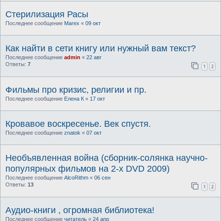
Стерилизация Расы
Последнее сообщение
Marex
«
09 окт
Как найти в сети книгу или нужный вам текст?
Последнее сообщение
admin
«
22 авг
Ответы:
7
1
2
Фильмы про кризис, религии и пр.
Последнее сообщение
Елена К
«
17 окт
Кровавое воскресенье. Век спустя.
Последнее сообщение
znatok
«
07 окт
Необъявленная война (сборник-солянка научно-
популярных фильмов на 2-х DVD 2009)
Последнее сообщение
AlcoRithm
«
06 сен
Ответы:
13
1
2
Аудио-книги , огромная библиотека!
Последнее сообщение
читатель
«
24 апр