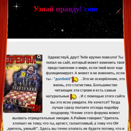
[phpBB Debug] PHP Warning
: in file
[ROOT]/phpbb/db/driver/mysqli.php
on line
265
:
mysqli_fetch_assoc(): Couldn't fetch mysqli_result
У
з
н
а
й
п
р
а
в
д
у
!
c
om
[phpBB Debug] PHP Warning
: in file
[ROOT]/phpbb/db/driver/mysqli.php
on line
329
:
mysqli_free_result(): Couldn't fetch mysqli_result
[phpBB Debug] PHP Warning
: in file
[ROOT]/phpbb/db/driver/mysqli.php
on line
265
:
mysqli_fetch_assoc(): Couldn't fetch mysqli_result
[phpBB Debug] PHP Warning
: in file
[ROOT]/phpbb/db/driver/mysqli.php
on line
329
:
mysqli_free_result(): Couldn't fetch mysqli_result
[phpBB Debug] PHP Warning
: in file
[ROOT]/phpbb/db/driver/mysqli.php
on line
265
:
mysqli_fetch_assoc(): Couldn't fetch mysqli_result
[phpBB Debug] PHP Warning
: in file
[ROOT]/phpbb/db/driver/mysqli.php
on line
329
:
mysqli_free_result(): Couldn't fetch mysqli_result
Здравствуй, друг! Тебе крупно повезло! Ты
попал на сайт, который может изменить твоё
представление о мире, если твой мозг еще
функционирует. А может и не изменить, если
ты -
"долбоёб"
. Это не оскорбление, это
жизнь, это статистика. Большинство
читающих эти строки и есть самые
натуральные
. И с помощью этого сайта
вы это ясно увидите. Не хочется? Тогда
лучше сразу ползите отсюда подобру
поздорову. Чтение этого форума может
вызвать отрицательные эмоции. А.Райкин говорил:"Зритель
хлопает не тому, что ты, артист, талантливый, а тому что ОН
,зритель, умный!". Здесь вы точно хлопать не будете потому, что в