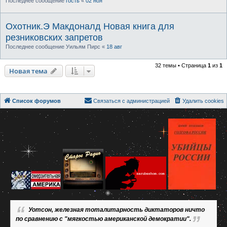
Последнее сообщение
гость
«
02 ноя
Охотник.Э Макдоналд Новая книга для
резниковских запретов
Последнее сообщение
Уильям Пирс
«
18 авг
32 темы • Страница
1
из
1
Новая тема
Список форумов
Связаться с администрацией
Удалить cookies
Уотсон, железная тоталитарность диктаторов ничто
по сравнению с "мягкостью американской демократии".