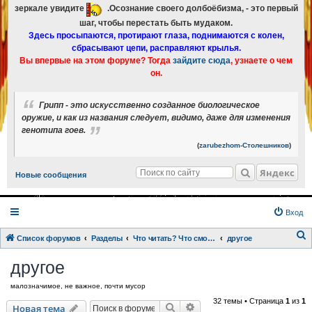
зеркале увидите
.Осознание своего долбоёбизма, - это первый
шаг, чтобы перестать быть мудаком.
Здесь просыпаются, протирают глаза, поднимаются с колен,
сбрасывают цепи, расправляют крылья.
Вы впервые на этом форуме? Тогда
зайдите сюда
, узнаете о чем
он.
Грипп - это искусственно созданное биологическое
оружие, и как из названия следует, видимо, даже для изменения
генотипа гоев.
(
zarubezhom-Столешников
)
Яндекс
Новые сообщения
Вход
Список форумов
Разделы
Что читать? Что смотреть? Книги и фильмы в кратком изложении
другое
о
другое
и
малозначимое, не важное, почти мусор
с
32 темы • Страница
1
из
1
к
Поиск
Расширенный поиск
Новая тема