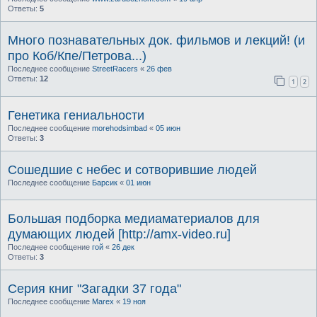
Ответы:
5
Много познавательных док. фильмов и лекций! (и
про Коб/Кпе/Петрова...)
Последнее сообщение
StreetRacers
«
26 фев
Ответы:
12
1
2
Генетика гениальности
Последнее сообщение
morehodsimbad
«
05 июн
Ответы:
3
Сошедшие с небес и сотворившие людей
Последнее сообщение
Барсик
«
01 июн
Большая подборка медиаматериалов для
думающих людей [http://amx-video.ru]
Последнее сообщение
гой
«
26 дек
Ответы:
3
Серия книг "Загадки 37 года"
Последнее сообщение
Marex
«
19 ноя