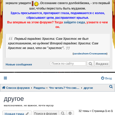
зеркале увидите
.Осознание своего долбоёбизма, - это первый
шаг, чтобы перестать быть мудаком.
Здесь просыпаются, протирают глаза, поднимаются с колен,
сбрасывают цепи, расправляют крылья.
Вы впервые на этом форуме? Тогда
зайдите сюда
, узнаете о чем
он.
Первый парадокс Христа: Сам Христос не был
христианином, но иудеем! Второй парадокс Христа: Сам
Христос не знал, что он "христос".
(
zarubezhom-Столешников
)
Яндекс
Новые сообщения
Вход
Список форумов
Разделы
Что читать? Что смотреть? Книги и фильмы в кратком изложении
другое
о
другое
и
малозначимое, не важное, почти мусор
с
32 темы • Страница
1
из
1
к
Поиск
Расширенный поиск
Новая тема