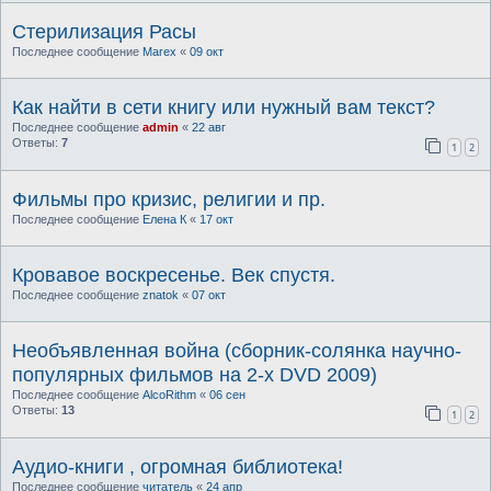
Стерилизация Расы
Последнее сообщение
Marex
«
09 окт
Как найти в сети книгу или нужный вам текст?
Последнее сообщение
admin
«
22 авг
Ответы:
7
1
2
Фильмы про кризис, религии и пр.
Последнее сообщение
Елена К
«
17 окт
Кровавое воскресенье. Век спустя.
Последнее сообщение
znatok
«
07 окт
Необъявленная война (сборник-солянка научно-
популярных фильмов на 2-х DVD 2009)
Последнее сообщение
AlcoRithm
«
06 сен
Ответы:
13
1
2
Аудио-книги , огромная библиотека!
Последнее сообщение
читатель
«
24 апр