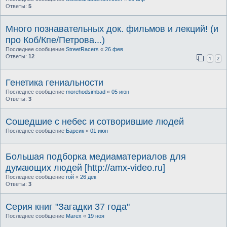
Ответы:
5
Много познавательных док. фильмов и лекций! (и
про Коб/Кпе/Петрова...)
Последнее сообщение
StreetRacers
«
26 фев
Ответы:
12
1
2
Генетика гениальности
Последнее сообщение
morehodsimbad
«
05 июн
Ответы:
3
Сошедшие с небес и сотворившие людей
Последнее сообщение
Барсик
«
01 июн
Большая подборка медиаматериалов для
думающих людей [http://amx-video.ru]
Последнее сообщение
гой
«
26 дек
Ответы:
3
Серия книг "Загадки 37 года"
Последнее сообщение
Marex
«
19 ноя