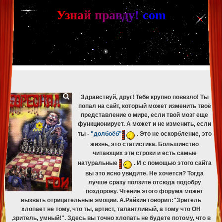
[phpBB Debug] PHP Warning
: in file
[ROOT]/phpbb/db/driver/mysqli.php
on line
265
:
mysqli_fetch_assoc(): Couldn't fetch mysqli_result
У
з
н
а
й
п
р
а
в
д
у
!
c
om
[phpBB Debug] PHP Warning
: in file
[ROOT]/phpbb/db/driver/mysqli.php
on line
329
:
mysqli_free_result(): Couldn't fetch mysqli_result
[phpBB Debug] PHP Warning
: in file
[ROOT]/phpbb/db/driver/mysqli.php
on line
265
:
mysqli_fetch_assoc(): Couldn't fetch mysqli_result
[phpBB Debug] PHP Warning
: in file
[ROOT]/phpbb/db/driver/mysqli.php
on line
329
:
mysqli_free_result(): Couldn't fetch mysqli_result
[phpBB Debug] PHP Warning
: in file
[ROOT]/phpbb/db/driver/mysqli.php
on line
265
:
mysqli_fetch_assoc(): Couldn't fetch mysqli_result
[phpBB Debug] PHP Warning
: in file
[ROOT]/phpbb/db/driver/mysqli.php
on line
329
:
mysqli_free_result(): Couldn't fetch mysqli_result
Здравствуй, друг! Тебе крупно повезло! Ты
попал на сайт, который может изменить твоё
представление о мире, если твой мозг еще
функционирует. А может и не изменить, если
ты -
"долбоёб"
. Это не оскорбление, это
жизнь, это статистика. Большинство
читающих эти строки и есть самые
натуральные
. И с помощью этого сайта
вы это ясно увидите. Не хочется? Тогда
лучше сразу ползите отсюда подобру
поздорову. Чтение этого форума может
вызвать отрицательные эмоции. А.Райкин говорил:"Зритель
хлопает не тому, что ты, артист, талантливый, а тому что ОН
,зритель, умный!". Здесь вы точно хлопать не будете потому, что в