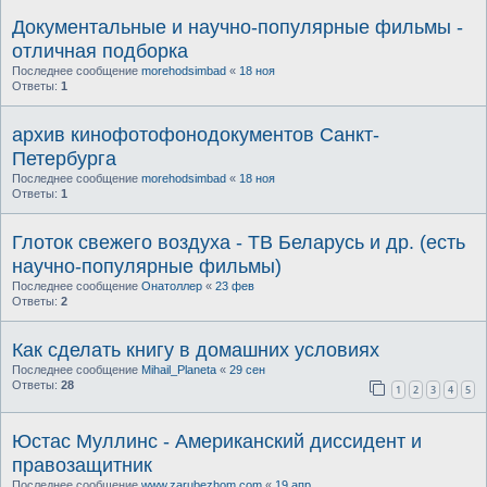
Документальные и научно-популярные фильмы -
отличная подборка
Последнее сообщение
morehodsimbad
«
18 ноя
Ответы:
1
архив кинофотофонодокументов Санкт-
Петербурга
Последнее сообщение
morehodsimbad
«
18 ноя
Ответы:
1
Глоток свежего воздуха - ТВ Беларусь и др. (есть
научно-популярные фильмы)
Последнее сообщение
Онатоллер
«
23 фев
Ответы:
2
Как сделать книгу в домашних условиях
Последнее сообщение
Mihail_Planeta
«
29 сен
Ответы:
28
1
2
3
4
5
Юстас Муллинс - Американский диссидент и
правозащитник
Последнее сообщение
www.zarubezhom.com
«
19 апр