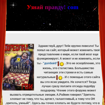
[phpBB Debug] PHP Warning
: in file
[ROOT]/phpbb/db/driver/mysqli.php
on line
265
:
mysqli_fetch_assoc(): Couldn't fetch mysqli_result
У
з
н
а
й
п
р
а
в
д
у
!
c
om
[phpBB Debug] PHP Warning
: in file
[ROOT]/phpbb/db/driver/mysqli.php
on line
329
:
mysqli_free_result(): Couldn't fetch mysqli_result
[phpBB Debug] PHP Warning
: in file
[ROOT]/phpbb/db/driver/mysqli.php
on line
265
:
mysqli_fetch_assoc(): Couldn't fetch mysqli_result
[phpBB Debug] PHP Warning
: in file
[ROOT]/phpbb/db/driver/mysqli.php
on line
329
:
mysqli_free_result(): Couldn't fetch mysqli_result
[phpBB Debug] PHP Warning
: in file
[ROOT]/phpbb/db/driver/mysqli.php
on line
265
:
mysqli_fetch_assoc(): Couldn't fetch mysqli_result
[phpBB Debug] PHP Warning
: in file
[ROOT]/phpbb/db/driver/mysqli.php
on line
329
:
mysqli_free_result(): Couldn't fetch mysqli_result
Здравствуй, друг! Тебе крупно повезло! Ты
попал на сайт, который может изменить твоё
представление о мире, если твой мозг еще
функционирует. А может и не изменить, если
ты -
"долбоёб"
. Это не оскорбление, это
жизнь, это статистика. Большинство
читающих эти строки и есть самые
натуральные
. И с помощью этого сайта
вы это ясно увидите. Не хочется? Тогда
лучше сразу ползите отсюда подобру
поздорову. Чтение этого форума может
вызвать отрицательные эмоции. А.Райкин говорил:"Зритель
хлопает не тому, что ты, артист, талантливый, а тому что ОН
,зритель, умный!". Здесь вы точно хлопать не будете потому, что в