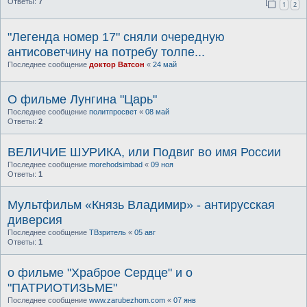
Ответы:
7
1
2
"Легенда номер 17" сняли очередную
антисоветчину на потребу толпе...
Последнее сообщение
доктор Ватсон
«
24 май
О фильме Лунгина "Царь"
Последнее сообщение
политпросвет
«
08 май
Ответы:
2
ВЕЛИЧИЕ ШУРИКА, или Подвиг во имя России
Последнее сообщение
morehodsimbad
«
09 ноя
Ответы:
1
Мультфильм «Князь Владимир» - антирусская
диверсия
Последнее сообщение
ТВзритель
«
05 авг
Ответы:
1
о фильме "Храброе Сердце" и о
"ПАТРИОТИЗЬМЕ"
Последнее сообщение
www.zarubezhom.com
«
07 янв