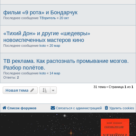
фильм «9 рота» и Бондарчук
Последнее сообщение
ТВзритель
«
20 окт
«Тихий Дон» и другие «шедевры»
новоиспеченных мастеров кино
Последнее сообщение
koto
«
20 мар
ТВ реклама. Как распознать промывание мозгов.
Разбор полётов.
Последнее сообщение
koto
«
14 мар
Ответы:
2
31 тема • Страница
1
из
1
Новая тема
Список форумов
Связаться с администрацией
Удалить cookies