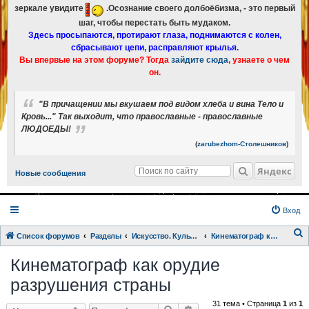
зеркале увидите
.Осознание своего долбоёбизма, - это первый
шаг, чтобы перестать быть мудаком.
Здесь просыпаются, протирают глаза, поднимаются с колен,
сбрасывают цепи, расправляют крылья.
Вы впервые на этом форуме? Тогда
зайдите сюда
, узнаете о чем
он.
"В причащении мы вкушаем под видом хлеба и вина Тело и
Кровь..." Так выходит, что православные - православные
ЛЮДОЕДЫ!
(
zarubezhom-Столешников
)
Яндекс
Новые сообщения
Вход
Список форумов
Разделы
Искусство. Культурка. Кинцо.
Кинематограф как орудие разрушения страны
о
Кинематограф как орудие
и
разрушения страны
с
к
31 тема • Страница
1
из
1