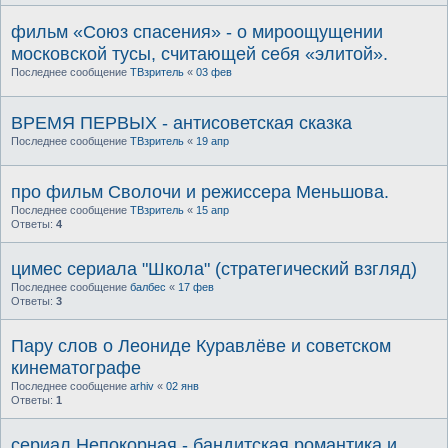
фильм «Союз спасения» - о мироощущении
московской тусы, считающей себя «элитой».
Последнее сообщение
ТВзритель
«
03 фев
ВРЕМЯ ПЕРВЫХ - антисоветская сказка
Последнее сообщение
ТВзритель
«
19 апр
про фильм Сволочи и режиссера Меньшова.
Последнее сообщение
ТВзритель
«
15 апр
Ответы:
4
цимес сериала "Школа" (стратегический взгляд)
Последнее сообщение
балбес
«
17 фев
Ответы:
3
Пару слов о Леониде Куравлёве и советском
кинематографе
Последнее сообщение
arhiv
«
02 янв
Ответы:
1
сериал Непокорная - бандитская романтика и