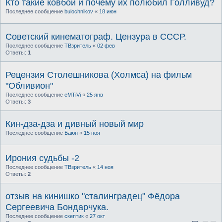
Кто такие ковбои и почему их полюбил Голливуд?
Последнее сообщение
bulochnikov
«
18 июн
Советский кинематограф. Цензура в СССР.
Последнее сообщение
ТВзритель
«
02 фев
Ответы:
1
Рецензия Столешникова (Холмса) на фильм
"Обливион"
Последнее сообщение
eMTiVi
«
25 янв
Ответы:
3
Кин-дза-дза и дивный новый мир
Последнее сообщение
Баюн
«
15 ноя
Ирония судьбы -2
Последнее сообщение
ТВзритель
«
14 ноя
Ответы:
2
отзыв на кинишко "сталинградец" Фёдора
Сергеевича Бондарчука.
Последнее сообщение
скептик
«
27 окт