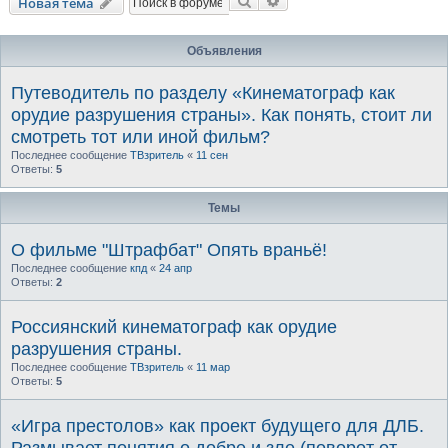
Поиск
Расширенный поиск
Новая тема
Объявления
Путеводитель по разделу «Кинематограф как
орудие разрушения страны». Как понять, стоит ли
смотреть тот или иной фильм?
Последнее сообщение
ТВзритель
«
11 сен
Ответы:
5
Темы
О фильме "Штрафбат" Опять враньё!
Последнее сообщение
кпд
«
24 апр
Ответы:
2
Россиянский кинематограф как орудие
разрушения страны.
Последнее сообщение
ТВзритель
«
11 мар
Ответы:
5
«Игра престолов» как проект будущего для ДЛБ.
Размывает понятия о добре и зле (поворот от