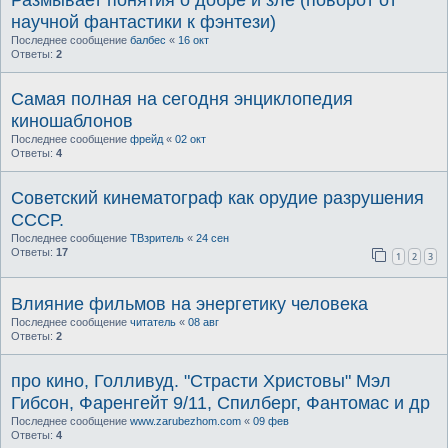
научной фантастики к фэнтези)
Последнее сообщение
балбес
«
16 окт
Ответы:
2
Самая полная на сегодня энциклопедия
киношаблонов
Последнее сообщение
фрейд
«
02 окт
Ответы:
4
Советский кинематограф как орудие разрушения
СССР.
Последнее сообщение
ТВзритель
«
24 сен
Ответы:
17
1
2
3
Влияние фильмов на энергетику человека
Последнее сообщение
читатель
«
08 авг
Ответы:
2
про кино, Голливуд. "Страсти Христовы" Мэл
Гибсон, Фаренгейт 9/11, Спилберг, Фантомас и др
Последнее сообщение
www.zarubezhom.com
«
09 фев
Ответы:
4