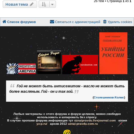
26 тем • Страница
1
из
1
Новая тема
Список форумов
Связаться с администрацией
Удалить cookies
Гой не может быть антисемитом - масло не может быть
более масляным. Гой - он и так гой.
(
Столешников-Холмс
)
Любые материалы с этого форума и форум целиком, можно свободно
использовать и копировать без спросу.
В случае пропажи форума информация тут
uznaipravdu.livejournal.com
копия
yz-p.ru/
архив 2012
uznai-pravdu.com.ru