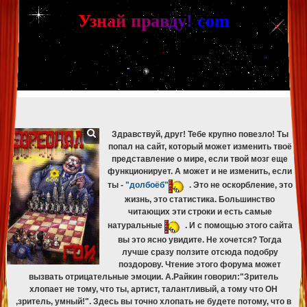
[phpBB Debug] PHP Warning
: in file
[ROOT]/phpbb/db/driver/mysqli.php
on line
265
:
mysqli_fetch_assoc(): Couldn't fetch mysqli_result
У
з
н
а
й
п
р
а
в
д
у
!
c
om
[phpBB Debug] PHP Warning
: in file
[ROOT]/phpbb/db/driver/mysqli.php
on line
329
:
mysqli_free_result(): Couldn't fetch mysqli_result
[phpBB Debug] PHP Warning
: in file
[ROOT]/phpbb/db/driver/mysqli.php
on line
265
:
mysqli_fetch_assoc(): Couldn't fetch mysqli_result
[phpBB Debug] PHP Warning
: in file
[ROOT]/phpbb/db/driver/mysqli.php
on line
329
:
mysqli_free_result(): Couldn't fetch mysqli_result
[phpBB Debug] PHP Warning
: in file
[ROOT]/phpbb/db/driver/mysqli.php
on line
265
:
mysqli_fetch_assoc(): Couldn't fetch mysqli_result
[phpBB Debug] PHP Warning
: in file
[ROOT]/phpbb/db/driver/mysqli.php
on line
329
:
mysqli_free_result(): Couldn't fetch mysqli_result
Здравствуй, друг! Тебе крупно повезло! Ты
попал на сайт, который может изменить твоё
представление о мире, если твой мозг еще
функционирует. А может и не изменить, если
ты -
"долбоёб"
. Это не оскорбление, это
жизнь, это статистика. Большинство
читающих эти строки и есть самые
натуральные
. И с помощью этого сайта
вы это ясно увидите. Не хочется? Тогда
лучше сразу ползите отсюда подобру
поздорову. Чтение этого форума может
вызвать отрицательные эмоции. А.Райкин говорил:"Зритель
хлопает не тому, что ты, артист, талантливый, а тому что ОН
,зритель, умный!". Здесь вы точно хлопать не будете потому, что в