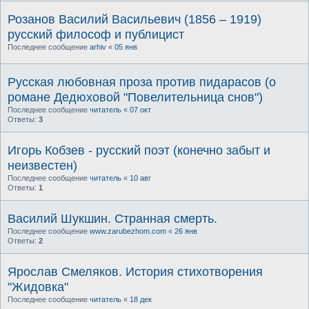
Розанов Василий Васильевич (1856 – 1919)
русский философ и публицист
Последнее сообщение
arhiv
«
05 янв
Русская любовная проза против пидарасов (о
романе Дедюховой "Повелительница снов")
Последнее сообщение
читатель
«
07 окт
Ответы:
3
Игорь Кобзев - русский поэт (конечно забыт и
неизвестен)
Последнее сообщение
читатель
«
10 авг
Ответы:
1
Василий Шукшин. Странная смерть.
Последнее сообщение
www.zarubezhom.com
«
26 янв
Ответы:
2
Ярослав Смеляков. История стихотворения
"Жидовка"
Последнее сообщение
читатель
«
18 дек