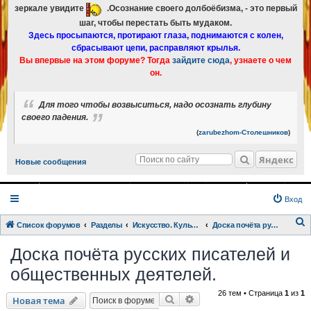
зеркале увидите
.Осознание своего долбоёбизма, - это первый
шаг, чтобы перестать быть мудаком.
Здесь просыпаются, протирают глаза, поднимаются с колен,
сбрасывают цепи, расправляют крылья.
Вы впервые на этом форуме? Тогда
зайдите сюда
, узнаете о чем
он.
Для того чтобы возвыситься, надо осознать глубину
своего падения.
(
zarubezhom-Столешников
)
Яндекс
Новые сообщения
Вход
Список форумов
Разделы
Искусство. Культурка. Кинцо.
Доска почёта русских писателей и общественных деятелей.
о
Доска почёта русских писателей и
и
общественных деятелей.
с
к
26 тем • Страница
1
из
1
Поиск
Расширенный поиск
Новая тема