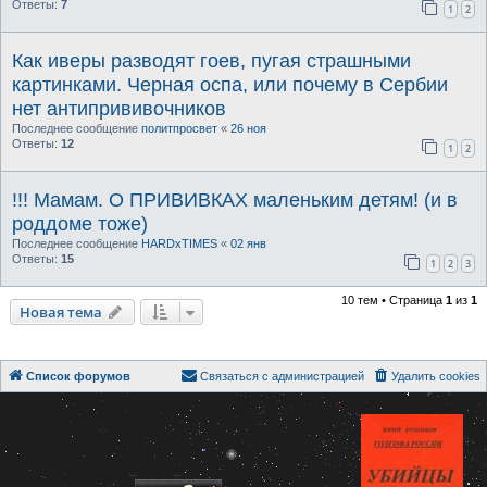
Ответы:
7
1
2
Как иверы разводят гоев, пугая страшными
картинками. Черная оспа, или почему в Сербии
нет антипрививочников
Последнее сообщение
политпросвет
«
26 ноя
Ответы:
12
1
2
!!! Мамам. О ПРИВИВКАХ маленьким детям! (и в
роддоме тоже)
Последнее сообщение
HARDxTIMES
«
02 янв
Ответы:
15
1
2
3
10 тем • Страница
1
из
1
Новая тема
Список форумов
Связаться с администрацией
Удалить cookies