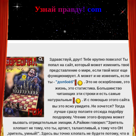
[phpBB Debug] PHP Warning
: in file
[ROOT]/phpbb/db/driver/mysqli.php
on line
265
:
mysqli_fetch_assoc(): Couldn't fetch mysqli_result
У
з
н
а
й
п
р
а
в
д
у
!
c
om
[phpBB Debug] PHP Warning
: in file
[ROOT]/phpbb/db/driver/mysqli.php
on line
329
:
mysqli_free_result(): Couldn't fetch mysqli_result
[phpBB Debug] PHP Warning
: in file
[ROOT]/phpbb/db/driver/mysqli.php
on line
265
:
mysqli_fetch_assoc(): Couldn't fetch mysqli_result
[phpBB Debug] PHP Warning
: in file
[ROOT]/phpbb/db/driver/mysqli.php
on line
329
:
mysqli_free_result(): Couldn't fetch mysqli_result
[phpBB Debug] PHP Warning
: in file
[ROOT]/phpbb/db/driver/mysqli.php
on line
265
:
mysqli_fetch_assoc(): Couldn't fetch mysqli_result
[phpBB Debug] PHP Warning
: in file
[ROOT]/phpbb/db/driver/mysqli.php
on line
329
:
mysqli_free_result(): Couldn't fetch mysqli_result
Здравствуй, друг! Тебе крупно повезло! Ты
попал на сайт, который может изменить твоё
представление о мире, если твой мозг еще
функционирует. А может и не изменить, если
ты -
"долбоёб"
. Это не оскорбление, это
жизнь, это статистика. Большинство
читающих эти строки и есть самые
натуральные
. И с помощью этого сайта
вы это ясно увидите. Не хочется? Тогда
лучше сразу ползите отсюда подобру
поздорову. Чтение этого форума может
вызвать отрицательные эмоции. А.Райкин говорил:"Зритель
хлопает не тому, что ты, артист, талантливый, а тому что ОН
,зритель, умный!". Здесь вы точно хлопать не будете потому, что в