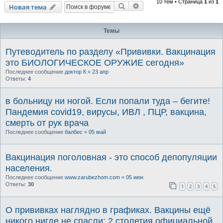
10 тем • Страница
1
из
1
Поиск
Расширенный поиск
Новая тема
Темы
Путеводитель по разделу «Прививки. Вакцинация
это БИОЛОГИЧЕСКОЕ ОРУЖИЕ сегодня»
Последнее сообщение
доктор К
«
23 апр
Ответы:
4
в больницу ни ногой. Если попали туда – бегите!
Пандемия covid19, вирусы, ИВЛ , ПЦР, вакцина,
смерть от рук врача
Последнее сообщение
балбес
«
05 май
Вакцинация поголовная - это способ депопуляции
населения.
Последнее сообщение
www.zarubezhom.com
«
05 июн
Ответы:
30
1
2
3
4
5
О прививках наглядно в графиках. Вакцины ещё
никого нигде не спасли: 2 столетия официальной