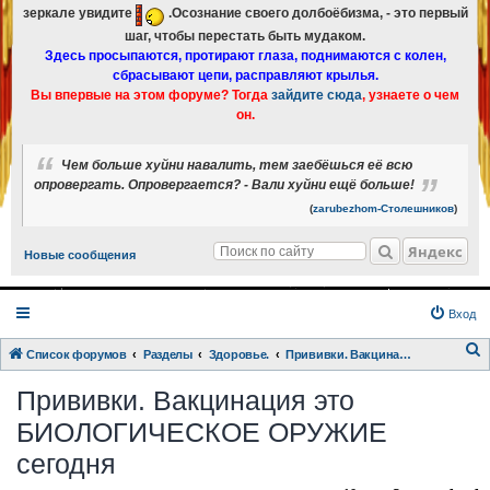
зеркале увидите
.Осознание своего долбоёбизма, - это первый
шаг, чтобы перестать быть мудаком.
Здесь просыпаются, протирают глаза, поднимаются с колен,
сбрасывают цепи, расправляют крылья.
Вы впервые на этом форуме? Тогда
зайдите сюда
, узнаете о чем
он.
Чем больше хуйни навалить, тем заебёшься её всю
опровергать. Опровергается? - Вали хуйни ещё больше!
(
zarubezhom-Столешников
)
Яндекс
Новые сообщения
Вход
Список форумов
Разделы
Здоровье.
Прививки. Вакцинация это БИОЛОГИЧЕСКОЕ ОРУЖИЕ сегодня
о
Прививки. Вакцинация это
и
БИОЛОГИЧЕСКОЕ ОРУЖИЕ
с
сегодня
к