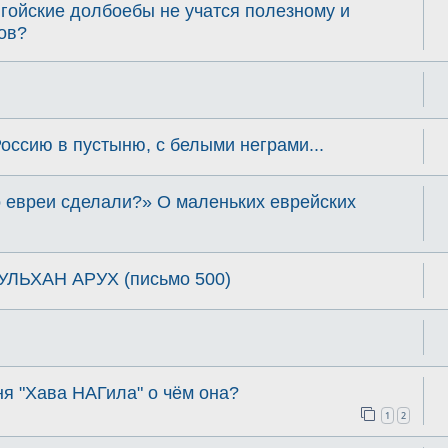
гойские долбоебы не учатся полезному и
ов?
ссию в пустыню, с белыми неграми...
о евреи сделали?» О маленьких еврейских
УЛЬХАН АРУХ (письмо 500)
я "Хава НАГила" о чём она?
1
2