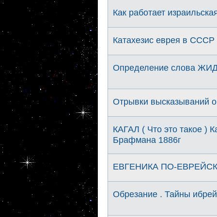
Как работает израильска
Катахезис еврея в СССР 
Определение слова ЖИ
Отрывки высказываний о
КАГАЛ ( Что это такое ) 
Брафмана 1886г
ЕВГЕНИКА ПО-ЕВРЕЙСКИ.
Обрезание . Тайны ибрей