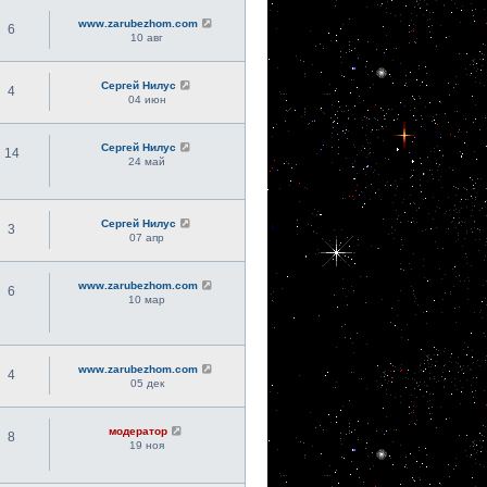
www.zarubezhom.com
6
10 авг
Сергей Нилус
4
04 июн
Сергей Нилус
14
24 май
Сергей Нилус
3
07 апр
www.zarubezhom.com
6
10 мар
www.zarubezhom.com
4
05 дек
модератор
8
19 ноя