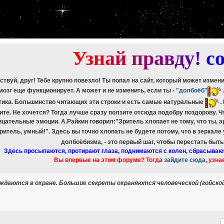
etch_assoc(): Couldn't fetch mysqli_result
ree_result(): Couldn't fetch mysqli_result
etch_assoc(): Couldn't fetch mysqli_result
ree_result(): Couldn't fetch mysqli_result
etch_assoc(): Couldn't fetch mysqli_result
ree_result(): Couldn't fetch mysqli_result
У
з
н
а
й
п
р
а
в
д
у
!
c
ствуй, друг! Тебе крупно повезло! Ты попал на сайт, который может измен
мозг еще функционирует. А может и не изменить, если ты -
"долбоёб"
тика. Большинство читающих эти строки и есть самые натуральные
.
ите. Не хочется? Тогда лучше сразу ползите отсюда подобру поздорову. 
ицательные эмоции. А.Райкин говорил:"Зритель хлопает не тому, что ты, а
зритель, умный!". Здесь вы точно хлопать не будете потому, что в зеркале
долбоёбизма, - это первый шаг, чтобы перестать быт
Здесь просыпаются, протирают глаза, поднимаются с колен, сбрасываю
Вы впервые на этом форуме? Тогда
зайдите сюда
, узна
уждаются в охране. Большие секреты охраняются человеческой (гойско