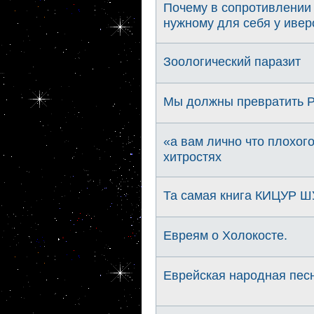
Почему в сопротивлении 
нужному для себя у ивер
Зоологический паразит
Мы должны превратить Ро
«а вам лично что плохог
хитростях
Та самая книга КИЦУР Ш
Евреям о Холокосте.
Еврейская народная песн