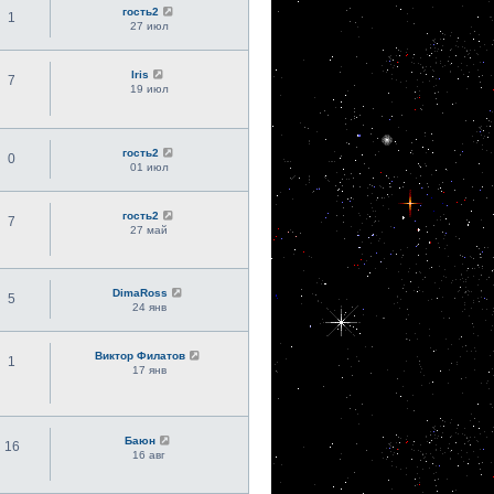
гость2
1
27 июл
Iris
7
19 июл
гость2
0
01 июл
гость2
7
27 май
DimaRoss
5
24 янв
Виктор Филатов
1
17 янв
Баюн
16
16 авг