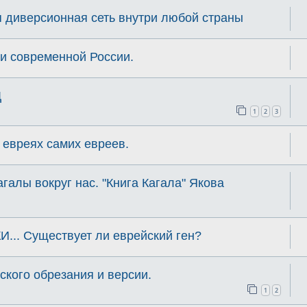
я диверсионная сеть внутри любой страны
и современной России.
Д
1
2
3
 евреях самих евреев.
Кагалы вокруг нас. "Книга Кагала" Якова
.. Существует ли еврейский ген?
ского обрезания и версии.
1
2