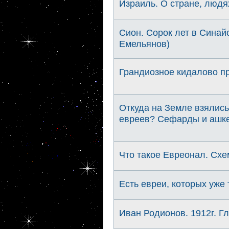
Израиль. О стране, людях
Сион. Сорок лет в Синай
Емельянов)
Грандиозное кидалово п
Откуда на Земле взялись
евреев? Сефарды и ашке
Что такое Евреонал. Схем
Есть евреи, которых уже
Иван Родионов. 1912г. Гл