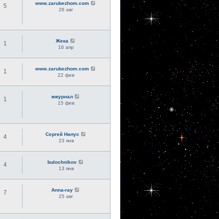
www.zarubezhom.com
5
26 авг
Жека
1
16 апр
www.zarubezhom.com
1
22 фев
жжурнал
1
15 фев
Сергей Нилус
4
23 янв
bulochnikov
4
13 янв
Anna-ray
7
25 авг