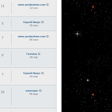
www.zarubezhom.com
11
12 сен
Сергей Нилус
5
29 июл
www.zarubezhom.com
7
08 июл
Галчёна
0
08 апр
Сергей Нилус
7
04 апр
электорат
22
08 мар