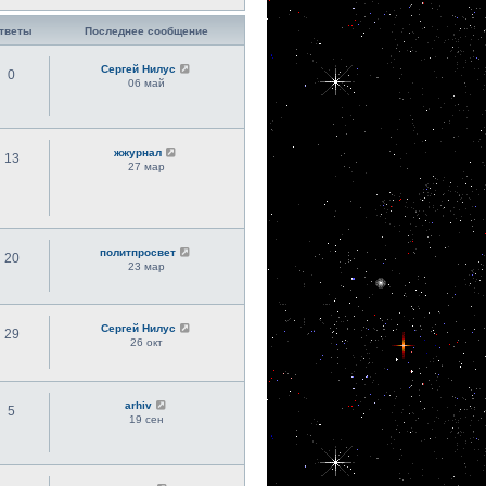
тветы
Последнее сообщение
Сергей Нилус
0
06 май
жжурнал
13
27 мар
политпросвет
20
23 мар
Сергей Нилус
29
26 окт
arhiv
5
19 сен