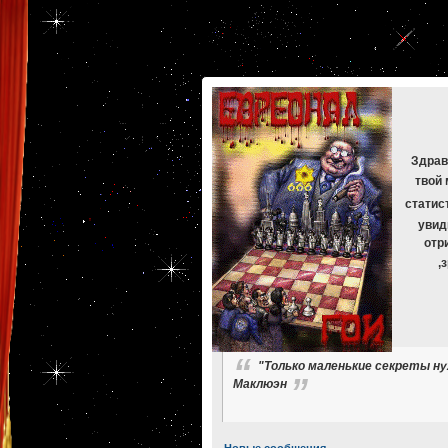
[phpBB Debug] PHP Warning
: in file
[ROOT]/phpbb/db/driver/mysqli.php
on line
265
:
mysqli_f
[phpBB Debug] PHP Warning
: in file
[ROOT]/phpbb/db/driver/mysqli.php
on line
329
:
mysqli_f
[phpBB Debug] PHP Warning
: in file
[ROOT]/phpbb/db/driver/mysqli.php
on line
265
:
mysqli_f
[phpBB Debug] PHP Warning
: in file
[ROOT]/phpbb/db/driver/mysqli.php
on line
329
:
mysqli_f
[phpBB Debug] PHP Warning
: in file
[ROOT]/phpbb/db/driver/mysqli.php
on line
265
:
mysqli_f
[phpBB Debug] PHP Warning
: in file
[ROOT]/phpbb/db/driver/mysqli.php
on line
329
:
mysqli_f
Здрав
твой 
статис
увид
отр
,
"Только маленькие секреты н
Маклюэн