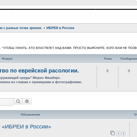
ю с разных точек зрения.
ИБРЕИ в России
ев. "ЧТОБЫ УЗНАТЬ, КТО ВЛАСТВУЕТ НАД ВАМИ, ПРОСТО ВЫЯСНИТЕ, КОГО ВАМ НЕ ПОЗ
Форум
Темы
Сообщени
тво по еврейской расологии.
8
9
окружающей среды" Морис Фишберг.
ыложена по главам с примерами и фотографиями.
Поиск
Расширенный поиск
Объявления
О
у «ИБРЕИ в России»
1
2