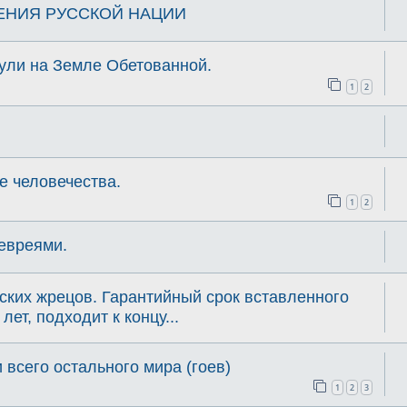
ЕНИЯ РУССКОЙ НАЦИИ
нули на Земле Обетованной.
1
2
е человечества.
1
2
еевреями.
тских жрецов. Гарантийный срок вставленного
ет, подходит к концу...
 всего остального мира (гоев)
1
2
3