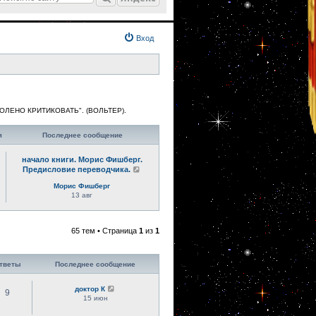
Вход
ВОЛЕНО КРИТИКОВАТЬ". (ВОЛЬТЕР).
я
Последнее сообщение
начало книги. Морис Фишберг.
Предисловие переводчика.
Морис Фишберг
13 авг
65 тем • Страница
1
из
1
тветы
Последнее сообщение
доктор К
9
15 июн