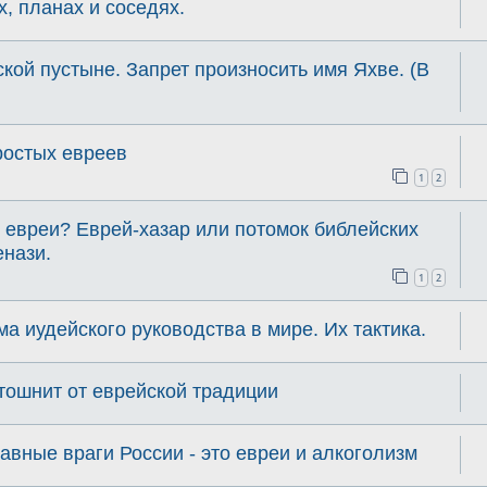
, планах и соседях.
ской пустыне. Запрет произносить имя Яхве. (В
ростых евреев
1
2
 евреи? Еврей-хазар или потомок библейских
нази.
1
2
а иудейского руководства в мире. Их тактика.
 тошнит от еврейской традиции
авные враги России - это евреи и алкоголизм