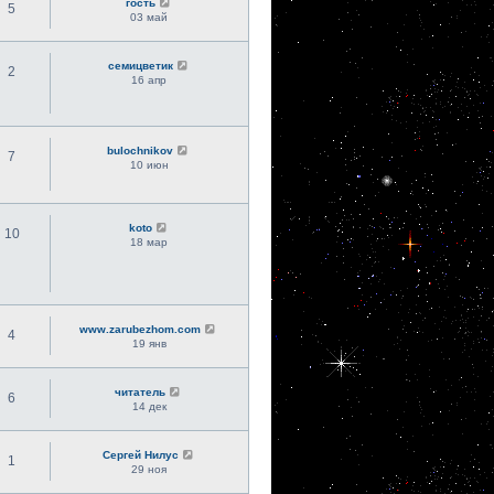
гость
5
03 май
семицветик
2
16 апр
bulochnikov
7
10 июн
koto
10
18 мар
www.zarubezhom.com
4
19 янв
читатель
6
14 дек
Сергей Нилус
1
29 ноя