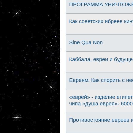
ПРОГРАММА УНИЧТОЖ
Как советских ибреев ки
Sine Qua Non
Каббала, евреи и будуще
Евреям. Как спорить с н
«еврей» - изделие египе
чипа «душа еврея»- 6000 л
Противостояние евреев и