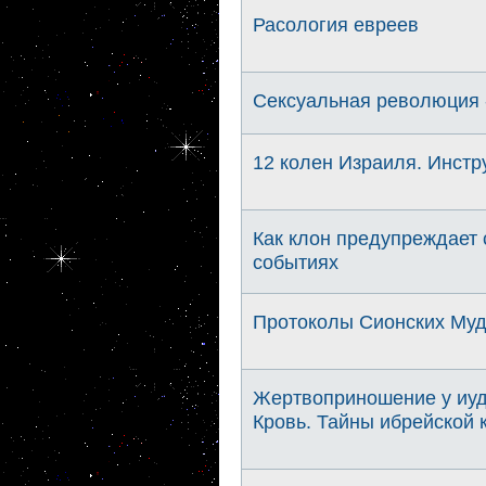
Расология евреев
Сексуальная революция 
12 колен Израиля. Инстр
Как клон предупреждает 
событиях
Протоколы Сионских Му
Жертвоприношение у иуд
Кровь. Тайны ибрейской к