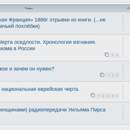
Темы
О
я Франция» 1886г отрывки из книги. (...не
шачьей похлёбки)
Черта оседлости. Хронология изгнания.
изма в России
1
2
кое и зачем он нужен?
1
2
3
 национальная еврейская черта.
1
2
3
4
5
Женщинами) радиопередачи Уильяма Пирса