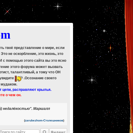
om
ить твоё представление о мире, если
. Это не оскорбление, это жизнь, это
 И с помощью этого сайта вы это ясно
Чтение этого форума может вызвать
ртист, талантливый, а тому что ОН
 увидите
.Осознание своего
ь мудаком.
т цепи, расправляют крылья.
ете о чем он.
й) недалёкостью". Маршалл
(
zarubezhom-Столешников
)
Яндекс