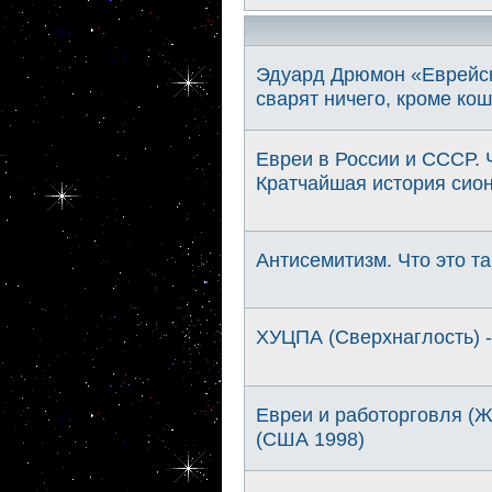
Эдуард Дрюмон «Еврейска
сварят ничего, кроме ко
Евреи в России и СССР. 
Кратчайшая история сион
Антисемитизм. Что это та
ХУЦПА (Сверхнаглость) -
Евреи и работорговля (
(США 1998)