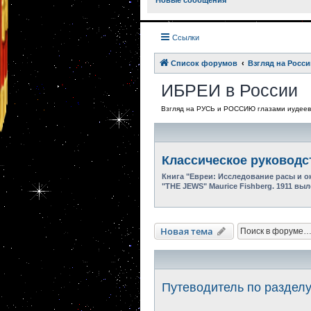
Новые сообщения
Ссылки
Список форумов
Взгляд на Росси
ИБРЕИ в России
Взгляд на РУСЬ и РОССИЮ глазами иуде
Классическое руководс
Книга "Евреи: Исследование расы и 
"THE JEWS" Maurice Fishberg. 1911 в
Новая тема
Путеводитель по раздел