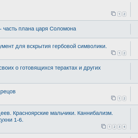
1
2
- часть плана царя Соломона
умент для вскрытия гербовой символики.
1
2
своих о готовящихся терактах и других
дрецов
1
2
еев. Красноярские мальчики. Каннибализм.
ухни 1-6.
1
2
3
4