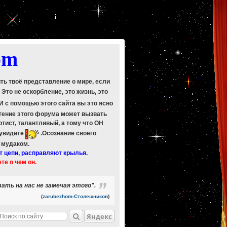
om
ить твоё представление о мире, если
. Это не оскорбление, это жизнь, это
 И с помощью этого сайта вы это ясно
Чтение этого форума может вызвать
ртист, талантливый, а тому что ОН
 увидите
.Осознание своего
ь мудаком.
т цепи, расправляют крылья.
ете о чем он.
ать на нас не замечая этого".
(
zarubezhom-Столешников
)
Яндекс