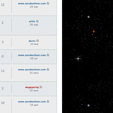
www.zarubezhom.com
12
28 апр
arhiv
2
06 апр
рысь
3
10 янв
www.zarubezhom.com
0
09 окт
www.zarubezhom.com
11
31 июл
модератор
2
05 июн
www.zarubezhom.com
10
04 дек