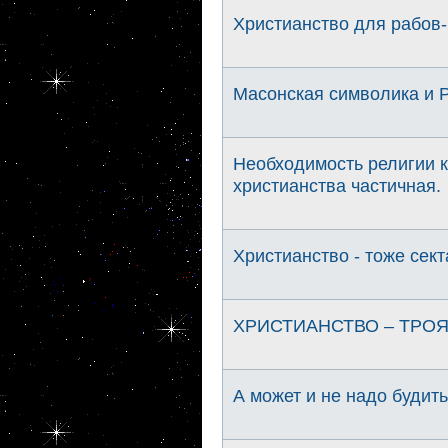
Христианство для рабов-
Масонская символика и 
Необходимость религии к
христианства частичная.
Христианство - тоже сект
ХРИСТИАНСТВО – ТРОЯ
А может и не надо будит