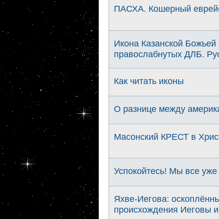
ПАСХА. Кошерный еврейс
Икона Казанской Божьей 
правослабнутых ДЛБ. Рус
Как читать иконы
О разнице между америк
Масонский КРЕСТ в Хрис
Успокойтесь! Мы все уже
Яхве-Иегова: оскоплённ
происхождения Иеговы и