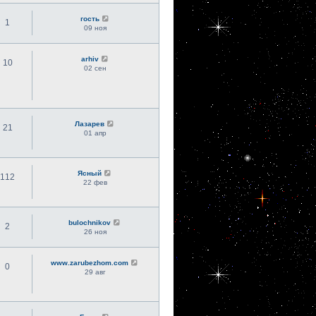
гость
1
09 ноя
arhiv
10
02 сен
Лазарев
21
01 апр
Ясный
112
22 фев
bulochnikov
2
26 ноя
www.zarubezhom.com
0
29 авг