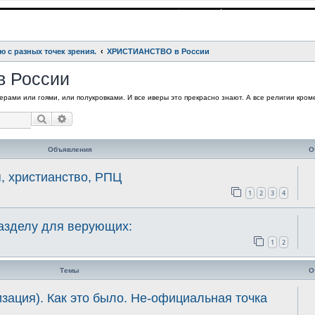
ю с разных точек зрения.
ХРИСТИАНСТВО в России
 России
рами или гоями, или полукровками. И все иверы это прекрасно знают. А все религии кроме
Поиск
Расширенный поиск
Объявления
О
я, христианство, РПЦ
1
2
3
4
разделу для верующих:
1
2
Темы
О
ция). Как это было. Не-официальная точка