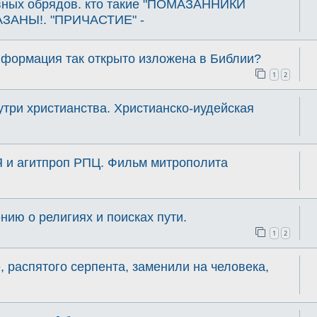
вных обрядов. кто такие "ПОМАЗАННИКИ
ЗАНЫ!. "ПРИЧАСТИЕ" -
нформация так открыто изложена в Библии?
1
2
утри христианства. Христианско-иудейская
и агитпроп РПЦ. Фильм митрополита
ию о религиях и поисках пути.
1
2
, распятого серпента, заменили на человека,