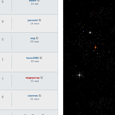
Баюн
6
14 авг
jasvami
9
14 июл
кпд
5
28 мар
kess1990
1
20 янв
модератор
7
01 янв
скептик
6
31 июл