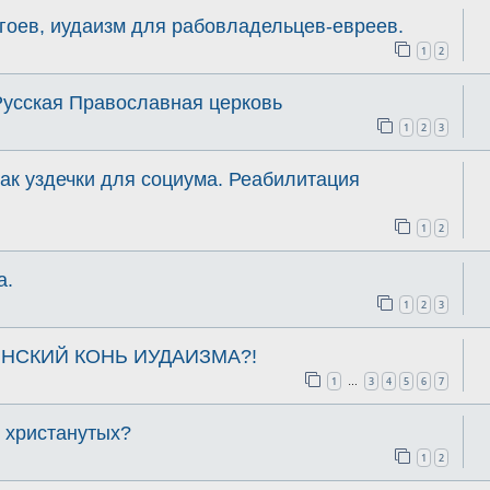
гоев, иудаизм для рабовладельцев-евреев.
1
2
Русская Православная церковь
1
2
3
ак уздечки для социума. Реабилитация
1
2
а.
1
2
3
НСКИЙ КОНЬ ИУДАИЗМА?!
1
3
4
5
6
7
…
ь христанутых?
1
2