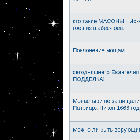
кто такие МАСОНЫ - Иску
гоев из шабес-гоев.
Поклонение мощам.
сегодняшнего Евангелия
ПОДДЕЛКА!
Монастыри не защищали
Патриарх Никон 1666 год
Можно ли быть верующим