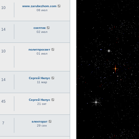
www.zarubezhom.com
10
08 июл
скептик
14
02 июл
политпросвет
10
01 июл
Сергей Нилус
14
11 мар
Сергей Нилус
45
21 окт
электорат
7
29 сен