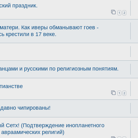
кий праздник.
1
2
матери. Как иверы обманывают гоев -
ь крестили в 17 веке.
анцами и русскими по религиозным понятиям.
тианстве
1
2
 давно чипированы!
ый Сетх! (Подтверждение инопланетного
 авраамических религий)