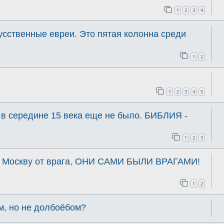
1
2
3
4
сственные евреи. Это пятая колонна среди
1
2
1
2
3
4
5
 в середине 15 века еще не было. БИБЛИЯ -
1
2
3
 Москву от врага, ОНИ САМИ БЫЛИ ВРАГАМИ!
1
2
, но не долбоёбом?