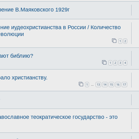
рение В.Маяковского 1929г
ие иудеохристианства в России / Количество
еволюции
1
2
тают библию?
1
2
3
4
ало христианству.
1
13
14
15
16
17
…
е
вославное теократическое государство - это