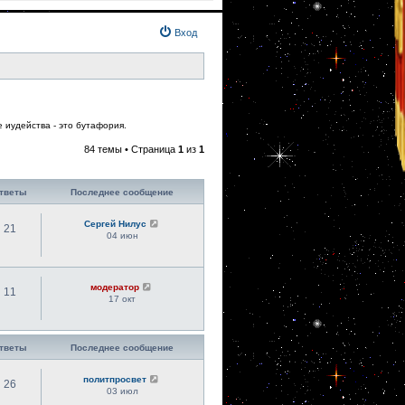
Вход
 иудейства - это бутафория.
84 темы • Страница
1
из
1
тветы
Последнее сообщение
Сергей Нилус
21
04 июн
модератор
11
17 окт
тветы
Последнее сообщение
политпросвет
26
03 июл