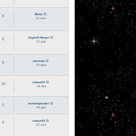
Жека
4
21 июл
Сергей Нилус
0
12 апр
скептик
9
16 фев
сокол14
10
18 янв
политпросвет
5
09 дек
сокол14
6
22 ноя