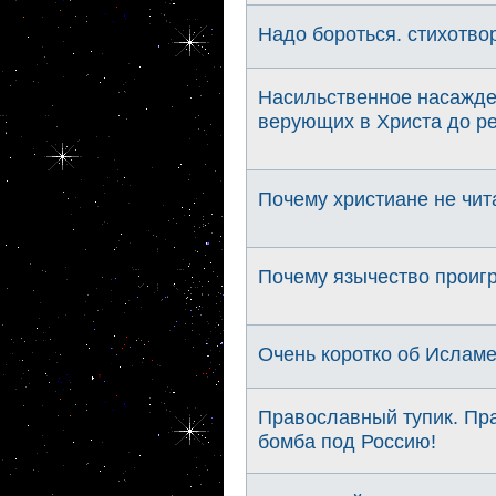
Надо бороться. стихотво
Насильственное насажден
верующих в Христа до р
Почему христиане не чи
Почему язычество проигр
Очень коротко об Ислам
Православный тупик. Пра
бомба под Россию!