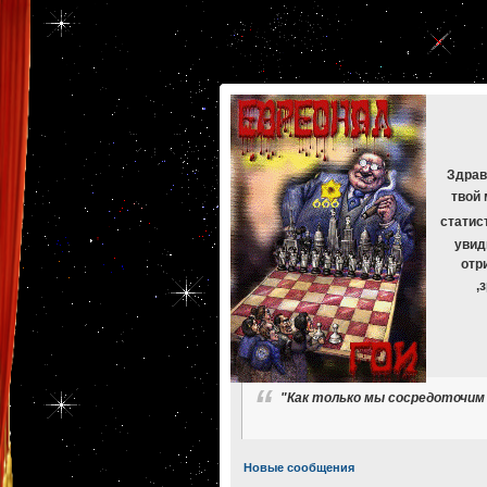
[phpBB Debug] PHP Warning
: in file
[ROOT]/phpbb/db/driver/mysqli.php
on line
265
:
mysqli_f
[phpBB Debug] PHP Warning
: in file
[ROOT]/phpbb/db/driver/mysqli.php
on line
329
:
mysqli_f
[phpBB Debug] PHP Warning
: in file
[ROOT]/phpbb/db/driver/mysqli.php
on line
265
:
mysqli_f
[phpBB Debug] PHP Warning
: in file
[ROOT]/phpbb/db/driver/mysqli.php
on line
329
:
mysqli_f
[phpBB Debug] PHP Warning
: in file
[ROOT]/phpbb/db/driver/mysqli.php
on line
265
:
mysqli_f
[phpBB Debug] PHP Warning
: in file
[ROOT]/phpbb/db/driver/mysqli.php
on line
329
:
mysqli_f
Здрав
твой 
статис
увид
отр
,
"Как только мы сосредоточим 
Новые сообщения