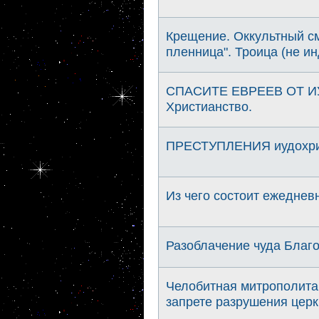
Крещение. Оккультный с
пленница". Троица (не и
СПАСИТЕ ЕВРЕЕВ ОТ И
Христианство.
ПРЕСТУПЛЕНИЯ иудохрис
Из чего состоит ежеднев
Разоблачение чуда Благо
Челобитная митрополита 
запрете разрушения церк