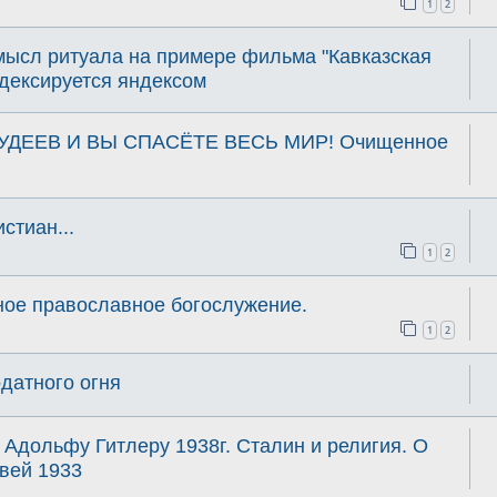
1
2
мысл ритуала на примере фильма "Кавказская
ндексируется яндексом
УДЕЕВ И ВЫ СПАСЁТЕ ВЕСЬ МИР! Очищенное
тиан...
1
2
ное православное богослужение.
1
2
датного огня
Адольфу Гитлеру 1938г. Сталин и религия. О
вей 1933