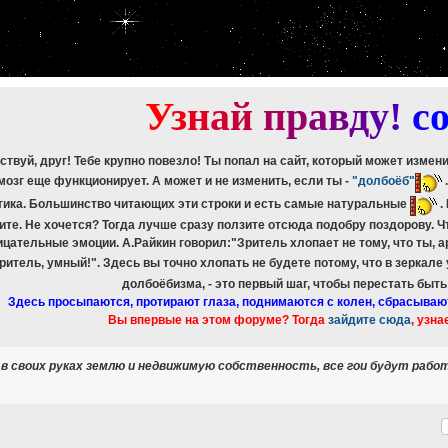
etch_assoc(): Couldn't fetch mysqli_result
ree_result(): Couldn't fetch mysqli_result
etch_assoc(): Couldn't fetch mysqli_result
ree_result(): Couldn't fetch mysqli_result
etch_assoc(): Couldn't fetch mysqli_result
ree_result(): Couldn't fetch mysqli_result
У
з
н
а
й
п
р
а
в
д
у
!
c
ствуй, друг! Тебе крупно повезло! Ты попал на сайт, который может измен
мозг еще функционирует. А может и не изменить, если ты -
"долбоёб"
тика. Большинство читающих эти строки и есть самые натуральные
.
ите. Не хочется? Тогда лучше сразу ползите отсюда подобру поздорову. 
ицательные эмоции. А.Райкин говорил:"Зритель хлопает не тому, что ты, а
зритель, умный!". Здесь вы точно хлопать не будете потому, что в зеркале
долбоёбизма, - это первый шаг, чтобы перестать быт
Здесь просыпаются, протирают глаза, поднимаются с колен, сбрасываю
Вы впервые на этом форуме? Тогда
зайдите сюда
, узна
в своих руках землю и недвижимую собственность, все гои будут работ