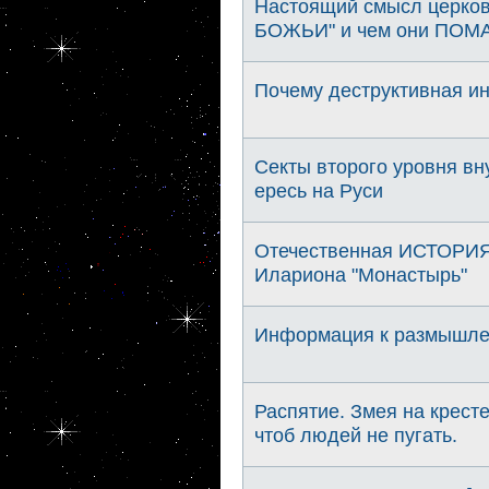
Настоящий смысл церко
БОЖЬИ" и чем они ПОМА
Почему деструктивная и
Секты второго уровня вн
ересь на Руси
Отечественная ИСТОРИЯ 
Илариона "Монастырь"
Информация к размышлен
Распятие. Змея на кресте
чтоб людей не пугать.