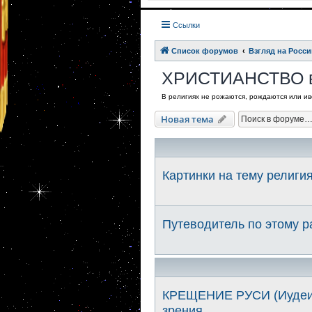
Ссылки
Список форумов
Взгляд на Росси
ХРИСТИАНСТВО в
В религиях не рожаются, рождаются или иве
Новая тема
Картинки на тему религи
Путеводитель по этому 
КРЕЩЕНИЕ РУСИ (Иудеиза
зрения.