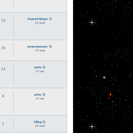
Сергей Нилус
13
12 май
политпросвет
29
23 мар
arhiv
14
13 авг
arhiv
8
13 авг
СВед
1
26 май