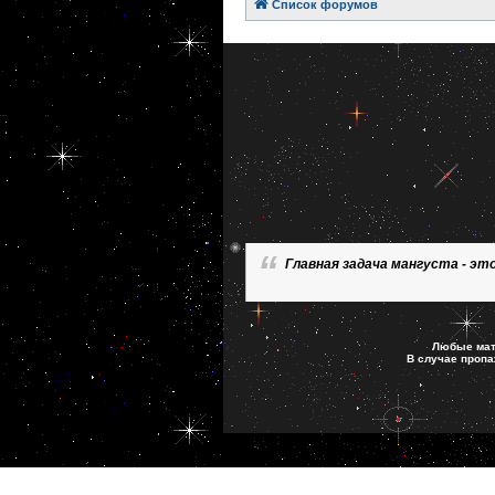
Список форумов
Главная задача мангуста - эт
Любые мате
В случае проп