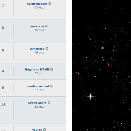
политпросвет
2
03 мар
читатель
0
15 фев
DimaRoss
8
08 янв
Водитель МТ-ЛБ
4
26 окт
morehodsimbad
6
15 янв
StreetRacers
14
22 мар
Veyron