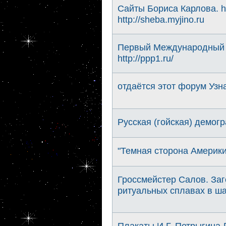
Сайты Бориса Карлова. htt
http://sheba.myjino.ru
Первый Международный 
http://ppp1.ru/
отдаётся этот форум Узн
Русская (гойская) демог
"Темная сторона Америк
Гроссмейстер Салов. Заг
ритуальных сплавах в ша
Плакаты И.Г. Петрыгина-