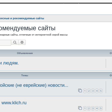
ресные и рекомендуемые сайты
комендуемые сайты
инарные сайты, отличные от интернетной серой массы
Поиск
Расширенный поиск
Объявления
О
 и людям.
Темы
О
ойские (не еврейские) новости...
1
2
3
4
5
www.klich.ru
1
2
3
4
5