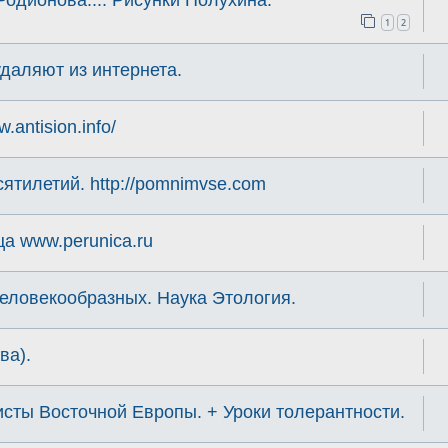
1
2
удаляют из интернета.
.antision.info/
ятилетий. http://pomnimvse.com
а www.perunica.ru
еловекообразных. Наука Этология.
ва).
ты Восточной Европы. + Уроки толерантности.