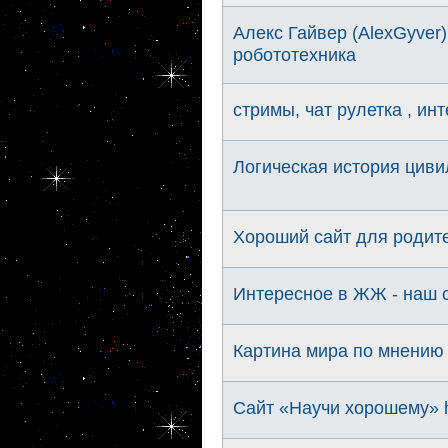
Алекс Гайвер (AlexGyver
робототехника
стримы, чат рулетка , ин
Логическая история циви
Хороший сайт для родител
Интересное в ЖЖ - наш 
Картина мира по мнению 
Сайт «Научи хорошему» ht