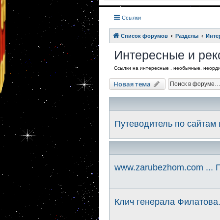
Ссылки
Список форумов
Разделы
Инте
Интересные и ре
Ссылки на интересные , необычные, неорд
Новая тема
Путеводитель по сайтам
www.zarubezhom.com ... Г
Клич генерала Филатова. 