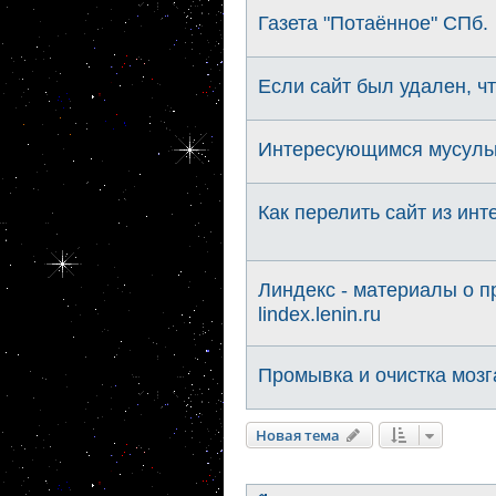
Газета "Потаённое" СПб.
Если сайт был удален, чт
Интересующимся мусульм
Как перелить сайт из ин
Линдекс - материалы о п
lindex.lenin.ru
Промывка и очистка мозг
Новая тема