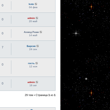
koto
0
04 фев
admin
0
20 май
Ахмед Рами
0
14 май
Барсик
7
24 сен
гость
0
12 ноя
admin
0
16 окт
29 тем • Страница
1
из
1