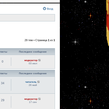
Вход
29 тем • Страница
1
из
1
тветы
Последнее сообщение
модератор
0
03 июл
тветы
Последнее сообщение
читатель
34
26 май
модератор
29
17 сен