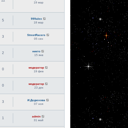
12
19 мар
999alex
5
18 мар
StreetRacers
3
05 сен
никто
2
15 янв
модератор
0
19 фев
модератор
0
23 дек
И.Дедюхова
3
07 ноя
admin
1
31 май