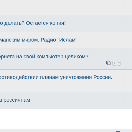
о делать? Остается копия!
анским миром. Радио "Ислам"
тернета на свой компьютер целиком?
1
2
ротиводействии планам уничтожения России.
а россиянам