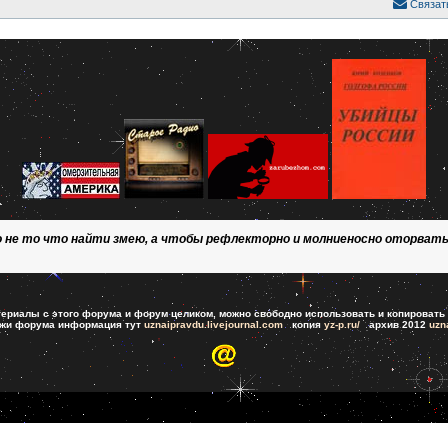
Связат
о не то что найти змею, а чтобы рефлекторно и молниеносно оторвать
риалы с этого форума и форум целиком, можно свободно использовать и копировать 
ажи форума информация тут
uznaipravdu.livejournal.com
копия
yz-p.ru/
архив 2012
uzn