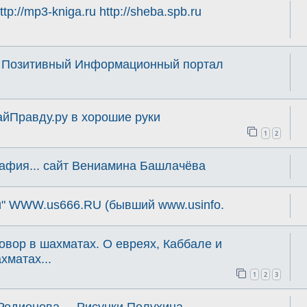
p://mp3-kniga.ru http://sheba.spb.ru
Позитивный Информационный портал
айПравду.ру в хорошие руки
1
2
рафия... сайт Вениамина Башлачёва
и" WWW.us666.RU (бывший www.usinfo.
овор в шахматах. О евреях, Каббале и
хматах...
1
2
3
Родионова.... Рисунки Полухина.