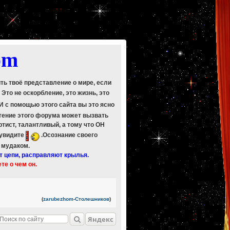
om
ить твоё представление о мире, если
. Это не оскорбление, это жизнь, это
 И с помощью этого сайта вы это ясно
Чтение этого форума может вызвать
ртист, талантливый, а тому что ОН
 увидите
.Осознание своего
ь мудаком.
т цепи, расправляют крылья.
ете о чем он.
(
zarubezhom-Столешников
)
Яндекс