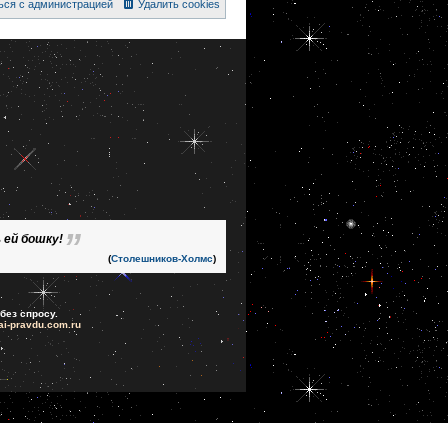
ься с администрацией
Удалить cookies
 ей бошку!
(
Столешников-Холмс
)
без спросу.
ai-pravdu.com.ru