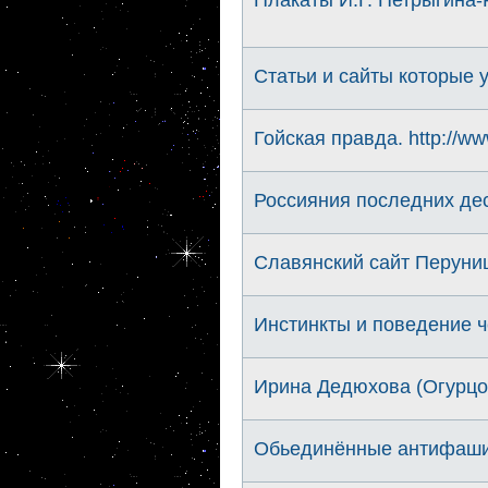
Статьи и сайты которые 
Гойская правда. http://www
Россияния последних дес
Славянский сайт Перуниц
Инстинкты и поведение ч
Ирина Дедюхова (Огурцо
Обьединённые антифашис