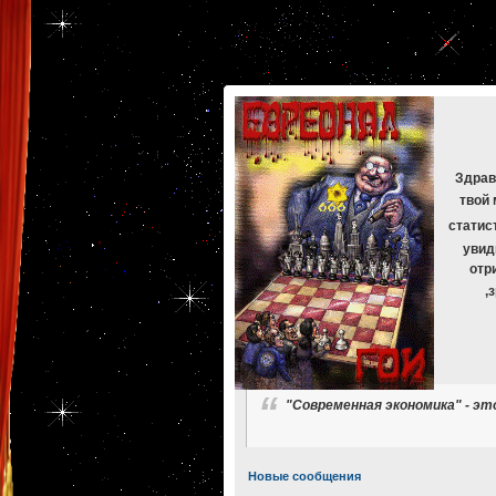
[phpBB Debug] PHP Warning
: in file
[ROOT]/phpbb/db/driver/mysqli.php
on line
265
:
mysqli_f
[phpBB Debug] PHP Warning
: in file
[ROOT]/phpbb/db/driver/mysqli.php
on line
329
:
mysqli_f
[phpBB Debug] PHP Warning
: in file
[ROOT]/phpbb/db/driver/mysqli.php
on line
265
:
mysqli_f
[phpBB Debug] PHP Warning
: in file
[ROOT]/phpbb/db/driver/mysqli.php
on line
329
:
mysqli_f
[phpBB Debug] PHP Warning
: in file
[ROOT]/phpbb/db/driver/mysqli.php
on line
265
:
mysqli_f
[phpBB Debug] PHP Warning
: in file
[ROOT]/phpbb/db/driver/mysqli.php
on line
329
:
mysqli_f
Здрав
твой 
статис
увид
отр
,
"Современная экономика" - э
Новые сообщения