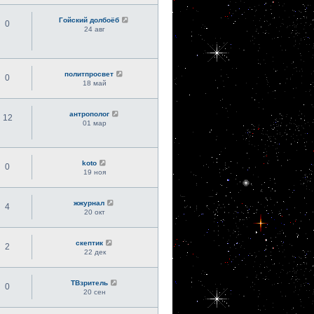
Гойский долбоёб
0
24 авг
политпросвет
0
18 май
антрополог
12
01 мар
koto
0
19 ноя
жжурнал
4
20 окт
скептик
2
22 дек
ТВзритель
0
20 сен