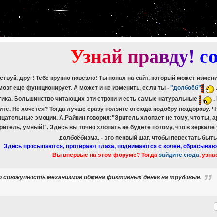
etch_assoc(): Couldn't fetch mysqli_result
ree_result(): Couldn't fetch mysqli_result
etch_assoc(): Couldn't fetch mysqli_result
ree_result(): Couldn't fetch mysqli_result
etch_assoc(): Couldn't fetch mysqli_result
ree_result(): Couldn't fetch mysqli_result
У
з
н
а
й
п
р
а
в
д
у
!
c
ствуй, друг! Тебе крупно повезло! Ты попал на сайт, который может измен
мозг еще функционирует. А может и не изменить, если ты -
"долбоёб"
тика. Большинство читающих эти строки и есть самые натуральные
.
ите. Не хочется? Тогда лучше сразу ползите отсюда подобру поздорову. 
ицательные эмоции. А.Райкин говорил:"Зритель хлопает не тому, что ты, а
зритель, умный!". Здесь вы точно хлопать не будете потому, что в зеркале
долбоёбизма, - это первый шаг, чтобы перестать быт
Здесь просыпаются, протирают глаза, поднимаются с колен, сбрасываю
Вы впервые на этом форуме? Тогда
зайдите сюда
, узна
то совокупность механизмов обмена фиктивных денег на трудовые.