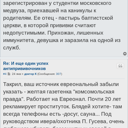
зарегистрирован у студентки московского
медвуза, приехавшей на каникулы к
родителям. Ее отец - пастырь баптистской
церкви, в которой прививки считают
недопустимыми. Прихожан, лишенных
иммунитета, девушка и заразила на одной из
служб.
Re: И еще один успех
антипрививочников
С
#4
24 янв
»
доктор К
(Сообщения:
307
)
о
о
Такрил, ваш источник евреональный забыли
б
щ
указать - желтая газетенка "комсомольская
е
н
правда". Работает на Евреонал. Почти 20 лет
и
е
рекламирует проституток. Блядей хотите- там
всегда телефоны есть -досуг, сауна... Под
руководством ивера/охотника П. Гусева, очень