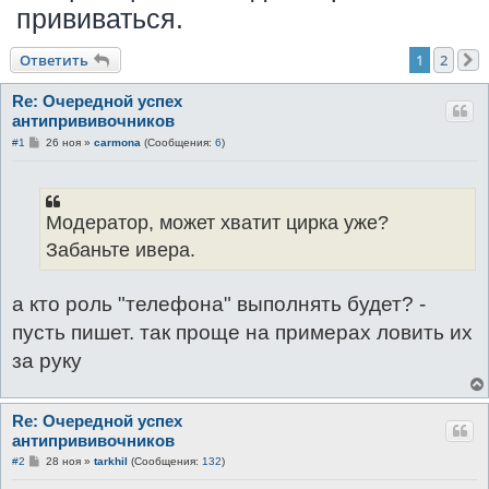
прививаться.
к
Ответить
1
2
Re: Очередной успех
антипрививочников
С
#1
26 ноя
»
carmona
(Сообщения:
6
)
о
о
б
щ
е
Модератор, может хватит цирка уже?
н
и
Забаньте ивера.
е
а кто роль "телефона" выполнять будет? -
пусть пишет. так проще на примерах ловить их
за руку
Re: Очередной успех
антипрививочников
С
#2
28 ноя
»
tarkhil
(Сообщения:
132
)
о
о