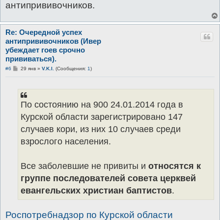
антипрививочников.
Re: Очередной успех
антипрививочников (Ивер
убеждает гоев срочно
прививаться).
С
#6
29 янв
»
V.K.I.
(Сообщения:
1
)
о
о
б
щ
е
По состоянию на 900 24.01.2014 года в
н
и
Курской области зарегистрировано 147
е
случаев кори, из них 10 случаев среди
взрослого населения.
Все заболевшие не привиты и
относятся к
группе последователей совета церквей
евангельских христиан баптистов
.
Роспотребнадзор по Курской области