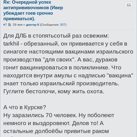
Re: Очередной успех
антипрививочников (Ивер
убеждает гоев срочно
прививаться).
С
#7
29 янв
»
доктор К
(Сообщения:
307
)
о
о
Для ДЛБ в стопятьсотый раз освежим:
б
щ
tarkhil - обрезанный, он прививается у себя в
е
н
синагоге настоящими вакцинами израильского
и
е
производства "для своих". А вас, дураков
гонит вакцинироваться в поликлинике. Что
находится внутри амулы с надписью "вакцина"
знает только израильский производитель.
Гуглите бестолочи, кому жить охота.
А что в Курске?
Ну заразились 70 человек. Ну поболеют
немного и выздоровеют. Делов то! А
остальные долбоёбы привитые раком