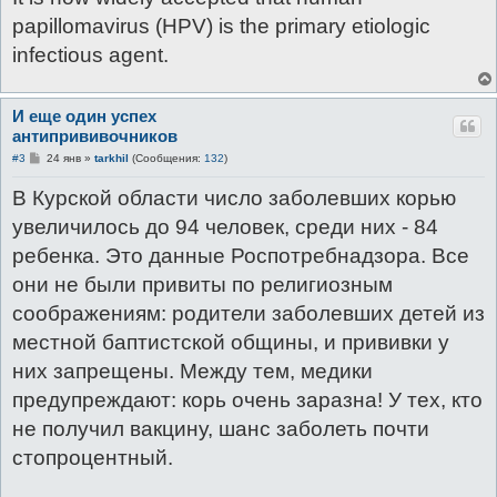
papillomavirus (HPV) is the primary etiologic
infectious agent.
И еще один успех
антипрививочников
С
#3
24 янв
»
tarkhil
(Сообщения:
132
)
о
о
В Курской области число заболевших корью
б
щ
увеличилось до 94 человек, среди них - 84
е
н
ребенка. Это данные Роспотребнадзора. Все
и
е
они не были привиты по религиозным
соображениям: родители заболевших детей из
местной баптистской общины, и прививки у
них запрещены. Между тем, медики
предупреждают: корь очень заразна! У тех, кто
не получил вакцину, шанс заболеть почти
стопроцентный.