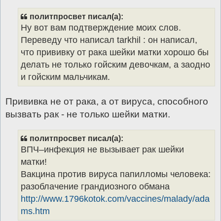
б
щ
политпросвет писал(а):
е
н
Ну вот вам подтверждение моих слов.
и
е
Переведу что написал tarkhil : он написал,
что прививку от рака шейки матки хорошо бы
делать не только гойским девочкам, а заодно
и гойским мальчикам.
Прививка не от рака, а от вируса, способного
вызвать рак - не только шейки матки.
политпросвет писал(а):
ВПЧ–инфекция не вызывает рак шейки
матки!
Вакцина против вируса папилломы человека:
разоблачение грандиозного обмана
http://www.1796kotok.com/vaccines/malady/ada
ms.htm