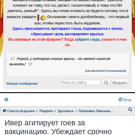
вызвать отрицательные эмоции. А.Райкин говорил:"Зритель
хлопает не тому, что ты, артист, талантливый, а тому что ОН
,зритель, умный!". Здесь вы точно хлопать не будете потому, что в
зеркале увидите
.Осознание своего долбоёбизма, - это первый
шаг, чтобы перестать быть мудаком.
Здесь просыпаются, протирают глаза, поднимаются с колен,
сбрасывают цепи, расправляют крылья.
Вы впервые на этом форуме? Тогда
зайдите сюда
, узнаете о чем
он.
Народ, у которого такие врачи, - не имеет шансов
выжить!
(
zarubezhom-Столешников
)
Яндекс
Новые сообщения
Вход
Список форумов
Разделы
Здоровье.
Прививки. Вакцинация это БИОЛОГИЧЕСКОЕ ОРУЖИЕ сегодня
о
Ивер агитирует гоев за
и
вакцинацию. Убеждает срочно
с