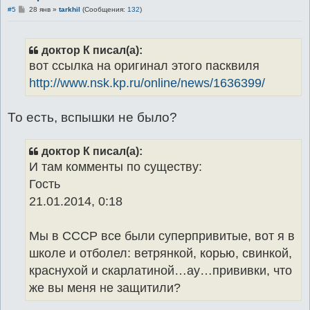
С
#5
28 янв
»
tarkhil
(Сообщения:
132
)
о
о
б
щ
доктор К писал(а):
е
н
вот ссылка на оригинал этого пасквиля
и
е
http://www.nsk.kp.ru/online/news/1636399/
То есть, вспышки не было?
доктор К писал(а):
И там комменты по существу:
Гость
21.01.2014, 0:18
Мы в СССР все были суперпривитые, вот я в
школе и отболел: ветрянкой, корью, свинкой,
краснухой и скарлатиной…ау…прививки, что
же вы меня не защитили?