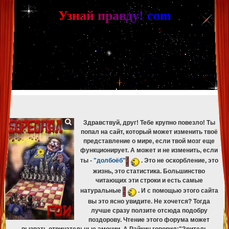
[phpBB Debug] PHP Warning
: in file
[ROOT]/phpbb/db/driver/mysqli.php
on line
265
:
mysqli_fetch_assoc(): Couldn't fetch mysqli_result
У
з
н
а
й
п
р
а
в
д
у
!
c
om
[phpBB Debug] PHP Warning
: in file
[ROOT]/phpbb/db/driver/mysqli.php
on line
329
:
mysqli_free_result(): Couldn't fetch mysqli_result
[phpBB Debug] PHP Warning
: in file
[ROOT]/phpbb/db/driver/mysqli.php
on line
265
:
mysqli_fetch_assoc(): Couldn't fetch mysqli_result
[phpBB Debug] PHP Warning
: in file
[ROOT]/phpbb/db/driver/mysqli.php
on line
329
:
mysqli_free_result(): Couldn't fetch mysqli_result
[phpBB Debug] PHP Warning
: in file
[ROOT]/phpbb/db/driver/mysqli.php
on line
265
:
mysqli_fetch_assoc(): Couldn't fetch mysqli_result
[phpBB Debug] PHP Warning
: in file
[ROOT]/phpbb/db/driver/mysqli.php
on line
329
:
mysqli_free_result(): Couldn't fetch mysqli_result
[phpBB Debug] PHP Warning
: in file
[ROOT]/phpbb/db/driver/mysqli.php
on line
265
:
mysqli_fetch_assoc(): Couldn't fetch mysqli_result
[phpBB Debug] PHP Warning
: in file
[ROOT]/phpbb/db/driver/mysqli.php
on line
329
:
mysqli_free_result(): Couldn't fetch mysqli_result
Здравствуй, друг! Тебе крупно повезло! Ты
попал на сайт, который может изменить твоё
представление о мире, если твой мозг еще
функционирует. А может и не изменить, если
ты -
"долбоёб"
. Это не оскорбление, это
жизнь, это статистика. Большинство
читающих эти строки и есть самые
натуральные
. И с помощью этого сайта
вы это ясно увидите. Не хочется? Тогда
лучше сразу ползите отсюда подобру
поздорову. Чтение этого форума может